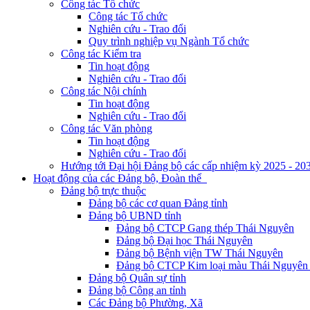
Công tác Tổ chức
Công tác Tổ chức
Nghiên cứu - Trao đổi
Quy trình nghiệp vụ Ngành Tổ chức
Công tác Kiểm tra
Tin hoạt động
Nghiên cứu - Trao đổi
Công tác Nội chính
Tin hoạt động
Nghiên cứu - Trao đổi
Công tác Văn phòng
Tin hoạt động
Nghiên cứu - Trao đổi
Hướng tới Đại hội Đảng bộ các cấp nhiệm kỳ 2025 - 20
Hoạt động của các Đảng bộ, Đoàn thể
Đảng bộ trực thuộc
Đảng bộ các cơ quan Đảng tỉnh
Đảng bộ UBND tỉnh
Đảng bộ CTCP Gang thép Thái Nguyên
Đảng bộ Đại học Thái Nguyên
Đảng bộ Bệnh viện TW Thái Nguyên
Đảng bộ CTCP Kim loại màu Thái Nguyên 
Đảng bộ Quân sự tỉnh
Đảng bộ Công an tỉnh
Các Đảng bộ Phường, Xã