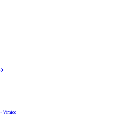
30
- Vimico