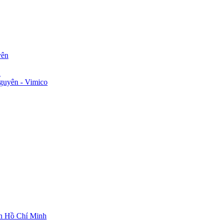
yên
n
guyên - Vimico
ch Hồ Chí Minh