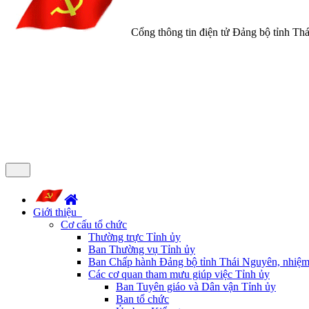
Cổng thông tin điện tử Đảng bộ tỉnh Th
Giới thiệu
Cơ cấu tổ chức
Thường trực Tỉnh ủy
Ban Thường vụ Tỉnh ủy
Ban Chấp hành Đảng bộ tỉnh Thái Nguyên, nhiệm
Các cơ quan tham mưu giúp việc Tỉnh ủy
Ban Tuyên giáo và Dân vận Tỉnh ủy
Ban tổ chức