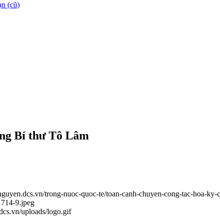
n (cũ)
ổng Bí thư Tô Lâm
ainguyen.dcs.vn/trong-nuoc-quoc-te/toan-canh-chuyen-cong-tac-hoa-ky-
1714-9.jpeg
.dcs.vn/uploads/logo.gif