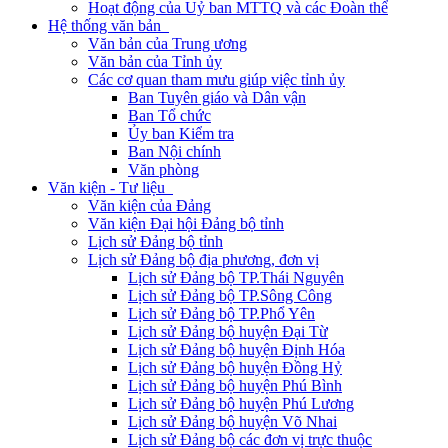
Hoạt động của Uỷ ban MTTQ và các Đoàn thể
Hệ thống văn bản
Văn bản của Trung ương
Văn bản của Tỉnh ủy
Các cơ quan tham mưu giúp việc tỉnh ủy
Ban Tuyên giáo và Dân vận
Ban Tổ chức
Ủy ban Kiểm tra
Ban Nội chính
Văn phòng
Văn kiện - Tư liệu
Văn kiện của Đảng
Văn kiện Đại hội Đảng bộ tỉnh
Lịch sử Đảng bộ tỉnh
Lịch sử Đảng bộ địa phương, đơn vị
Lịch sử Đảng bộ TP.Thái Nguyên
Lịch sử Đảng bộ TP.Sông Công
Lịch sử Đảng bộ TP.Phổ Yên
Lịch sử Đảng bộ huyện Đại Từ
Lịch sử Đảng bộ huyện Định Hóa
Lịch sử Đảng bộ huyện Đồng Hỷ
Lịch sử Đảng bộ huyện Phú Bình
Lịch sử Đảng bộ huyện Phú Lương
Lịch sử Đảng bộ huyện Võ Nhai
Lịch sử Đảng bộ các đơn vị trực thuộc