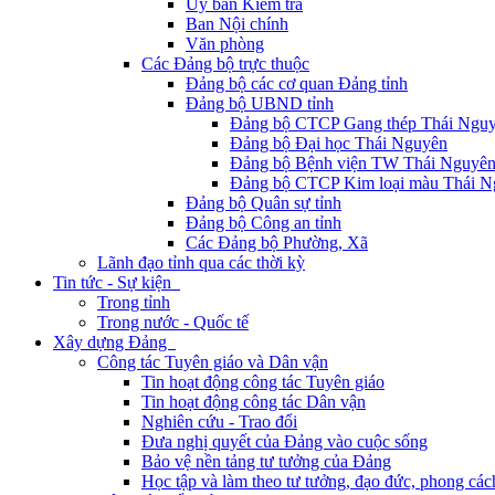
Ủy ban Kiểm tra
Ban Nội chính
Văn phòng
Các Đảng bộ trực thuộc
Đảng bộ các cơ quan Đảng tỉnh
Đảng bộ UBND tỉnh
Đảng bộ CTCP Gang thép Thái Ngu
Đảng bộ Đại học Thái Nguyên
Đảng bộ Bệnh viện TW Thái Nguyê
Đảng bộ CTCP Kim loại màu Thái N
Đảng bộ Quân sự tỉnh
Đảng bộ Công an tỉnh
Các Đảng bộ Phường, Xã
Lãnh đạo tỉnh qua các thời kỳ
Tin tức - Sự kiện
Trong tỉnh
Trong nước - Quốc tế
Xây dựng Đảng
Công tác Tuyên giáo và Dân vận
Tin hoạt động công tác Tuyên giáo
Tin hoạt động công tác Dân vận
Nghiên cứu - Trao đổi
Đưa nghị quyết của Đảng vào cuộc sống
Bảo vệ nền tảng tư tưởng của Đảng
Học tập và làm theo tư tưởng, đạo đức, phong cá