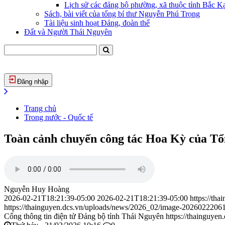
Lịch sử các đảng bộ phường, xã thuộc tỉnh Bắc Kạ
Sách, bài viết của tổng bí thư Nguyễn Phú Trọng
Tài liệu sinh hoạt Đảng, đoàn thể
Đất và Người Thái Nguyên
Đăng nhập
Trang chủ
Trong nước - Quốc tế
Toàn cảnh chuyến công tác Hoa Kỳ của T
Nguyễn Huy Hoàng
2026-02-21T18:21:39-05:00
2026-02-21T18:21:39-05:00
https://th
https://thainguyen.dcs.vn/uploads/news/2026_02/image-2026022206
Cổng thông tin điện tử Đảng bộ tỉnh Thái Nguyên
https://thainguyen