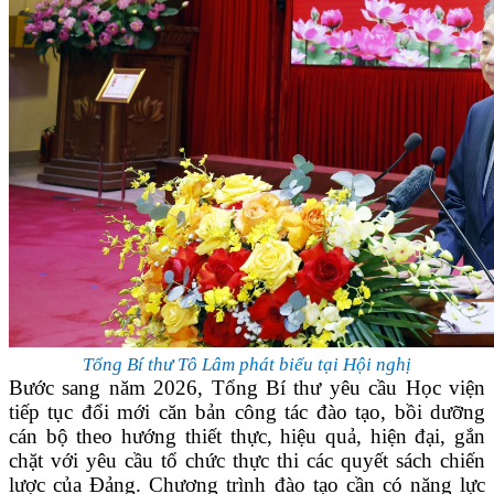
Tổng Bí thư Tô Lâm phát biểu tại Hội nghị
Bước sang năm 2026, Tổng Bí thư yêu cầu Học viện
tiếp tục đổi mới căn bản công tác đào tạo, bồi dưỡng
cán bộ theo hướng thiết thực, hiệu quả, hiện đại, gắn
chặt với yêu cầu tổ chức thực thi các quyết sách chiến
lược của Đảng. Chương trình đào tạo cần có năng lực