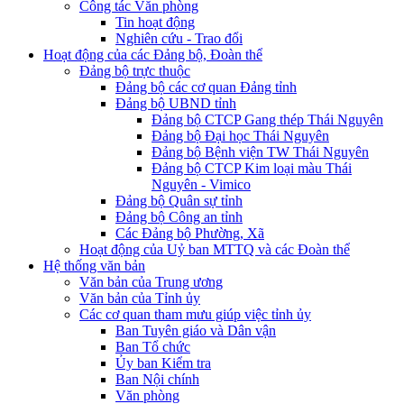
Công tác Văn phòng
Tin hoạt động
Nghiên cứu - Trao đổi
Hoạt động của các Đảng bộ, Đoàn thể
Đảng bộ trực thuộc
Đảng bộ các cơ quan Đảng tỉnh
Đảng bộ UBND tỉnh
Đảng bộ CTCP Gang thép Thái Nguyên
Đảng bộ Đại học Thái Nguyên
Đảng bộ Bệnh viện TW Thái Nguyên
Đảng bộ CTCP Kim loại màu Thái
Nguyên - Vimico
Đảng bộ Quân sự tỉnh
Đảng bộ Công an tỉnh
Các Đảng bộ Phường, Xã
Hoạt động của Uỷ ban MTTQ và các Đoàn thể
Hệ thống văn bản
Văn bản của Trung ương
Văn bản của Tỉnh ủy
Các cơ quan tham mưu giúp việc tỉnh ủy
Ban Tuyên giáo và Dân vận
Ban Tổ chức
Ủy ban Kiểm tra
Ban Nội chính
Văn phòng