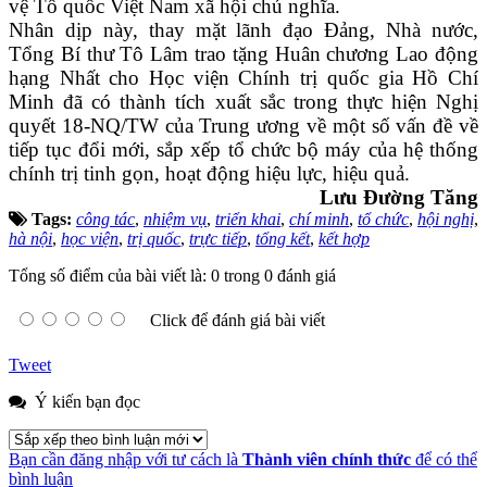
vệ Tổ quốc Việt Nam xã hội chủ nghĩa.
Nhân dịp này, thay mặt lãnh đạo Đảng, Nhà nước,
Tổng Bí thư Tô Lâm trao tặng Huân chương Lao động
hạng Nhất cho Học viện Chính trị quốc gia Hồ Chí
Minh đã có thành tích xuất sắc trong thực hiện Nghị
quyết 18-NQ/TW của Trung ương về một số vấn đề về
tiếp tục đổi mới, sắp xếp tổ chức bộ máy của hệ thống
chính trị tinh gọn, hoạt động hiệu lực, hiệu quả.
Lưu Đường Tăng
Tags:
công tác
,
nhiệm vụ
,
triển khai
,
chí minh
,
tổ chức
,
hội nghị
,
hà nội
,
học viện
,
trị quốc
,
trực tiếp
,
tổng kết
,
kết hợp
Tổng số điểm của bài viết là: 0 trong 0 đánh giá
Click để đánh giá bài viết
Tweet
Ý kiến bạn đọc
Bạn cần đăng nhập với tư cách là
Thành viên chính thức
để có thể
bình luận