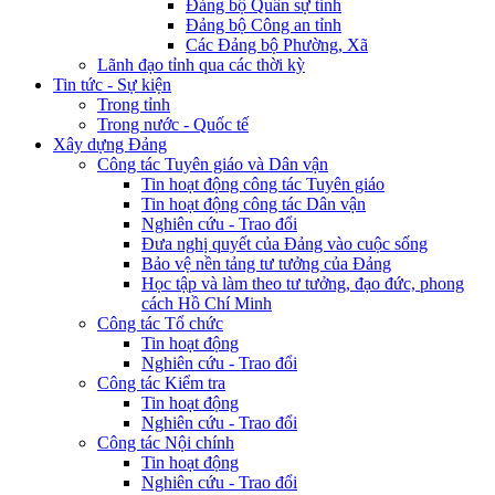
Đảng bộ Quân sự tỉnh
Đảng bộ Công an tỉnh
Các Đảng bộ Phường, Xã
Lãnh đạo tỉnh qua các thời kỳ
Tin tức - Sự kiện
Trong tỉnh
Trong nước - Quốc tế
Xây dựng Đảng
Công tác Tuyên giáo và Dân vận
Tin hoạt động công tác Tuyên giáo
Tin hoạt động công tác Dân vận
Nghiên cứu - Trao đổi
Đưa nghị quyết của Đảng vào cuộc sống
Bảo vệ nền tảng tư tưởng của Đảng
Học tập và làm theo tư tưởng, đạo đức, phong
cách Hồ Chí Minh
Công tác Tổ chức
Tin hoạt động
Nghiên cứu - Trao đổi
Công tác Kiểm tra
Tin hoạt động
Nghiên cứu - Trao đổi
Công tác Nội chính
Tin hoạt động
Nghiên cứu - Trao đổi