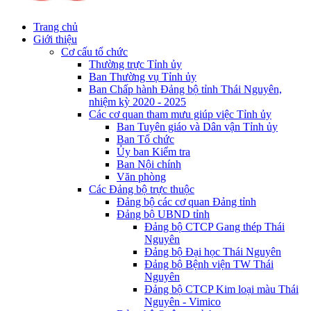
Trang chủ
Giới thiệu
Cơ cấu tổ chức
Thường trực Tỉnh ủy
Ban Thường vụ Tỉnh ủy
Ban Chấp hành Đảng bộ tỉnh Thái Nguyên,
nhiệm kỳ 2020 - 2025
Các cơ quan tham mưu giúp việc Tỉnh ủy
Ban Tuyên giáo và Dân vận Tỉnh ủy
Ban Tổ chức
Ủy ban Kiểm tra
Ban Nội chính
Văn phòng
Các Đảng bộ trực thuộc
Đảng bộ các cơ quan Đảng tỉnh
Đảng bộ UBND tỉnh
Đảng bộ CTCP Gang thép Thái
Nguyên
Đảng bộ Đại học Thái Nguyên
Đảng bộ Bệnh viện TW Thái
Nguyên
Đảng bộ CTCP Kim loại màu Thái
Nguyên - Vimico