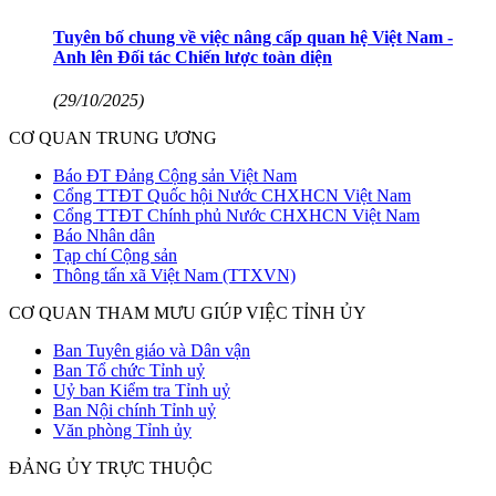
Tuyên bố chung về việc nâng cấp quan hệ Việt Nam -
Anh lên Đối tác Chiến lược toàn diện
(29/10/2025)
CƠ QUAN TRUNG ƯƠNG
Báo ĐT Đảng Cộng sản Việt Nam
Cổng TTĐT Quốc hội Nước CHXHCN Việt Nam
Cổng TTĐT Chính phủ Nước CHXHCN Việt Nam
Báo Nhân dân
Tạp chí Cộng sản
Thông tấn xã Việt Nam (TTXVN)
CƠ QUAN THAM MƯU GIÚP VIỆC TỈNH ỦY
Ban Tuyên giáo và Dân vận
Ban Tổ chức Tỉnh uỷ
Uỷ ban Kiểm tra Tỉnh uỷ
Ban Nội chính Tỉnh uỷ
Văn phòng Tỉnh ủy
ĐẢNG ỦY TRỰC THUỘC