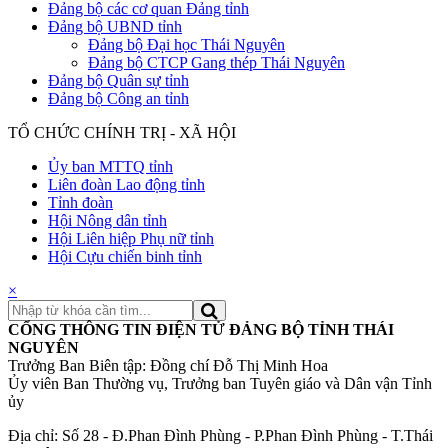
Đảng bộ các cơ quan Đảng tỉnh
Đảng bộ UBND tỉnh
Đảng bộ Đại học Thái Nguyên
Đảng bộ CTCP Gang thép Thái Nguyên
Đảng bộ Quân sự tỉnh
Đảng bộ Công an tỉnh
TỔ CHỨC CHÍNH TRỊ - XÃ HỘI
Ủy ban MTTQ tỉnh
Liên đoàn Lao động tỉnh
Tỉnh đoàn
Hội Nông dân tỉnh
Hội Liên hiệp Phụ nữ tỉnh
Hội Cựu chiến binh tỉnh
×
CỔNG THÔNG TIN ĐIỆN TỬ ĐẢNG BỘ TỈNH THÁI
NGUYÊN
Trưởng Ban Biên tập: Đồng chí Đỗ Thị Minh Hoa
Ủy viên Ban Thường vụ, Trưởng ban Tuyên giáo và Dân vận Tỉnh
ủy
Địa chỉ: Số 28 - Đ.Phan Đình Phùng - P.Phan Đình Phùng - T.Thái