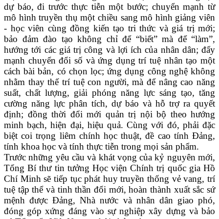
dự báo, đi trước thực tiễn một bước; chuyển mạnh từ
mô hình truyền thụ một chiều sang mô hình giảng viên
- học viên cùng đồng kiến tạo tri thức và giá trị mới;
bảo đảm đào tạo không chỉ để “biết” mà để “làm”,
hướng tới các giá trị công và lợi ích của nhân dân; đẩy
mạnh chuyển đổi số và ứng dụng trí tuệ nhân tạo một
cách bài bản, có chọn lọc; ứng dụng công nghệ không
nhằm thay thế trí tuệ con người, mà để nâng cao năng
suất, chất lượng, giải phóng năng lực sáng tạo, tăng
cường năng lực phân tích, dự báo và hỗ trợ ra quyết
định; đồng thời đổi mới quản trị nội bộ theo hướng
minh bạch, hiện đại, hiệu quả. Cùng với đó, phải đặc
biệt coi trọng liêm chính học thuật, đề cao tính Đảng,
tính khoa học và tính thực tiễn trong mọi sản phẩm.
Trước những yêu cầu và khát vọng của kỷ nguyên mới,
Tổng Bí thư tin tưởng Học viện Chính trị quốc gia Hồ
Chí Minh sẽ tiếp tục phát huy truyền thống vẻ vang, trí
tuệ tập thể và tinh thần đổi mới, hoàn thành xuất sắc sứ
mệnh được Đảng, Nhà nước và nhân dân giao phó,
đóng góp xứng đáng vào sự nghiệp xây dựng và bảo