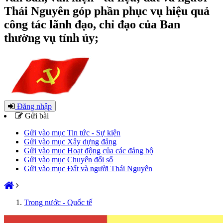
Thái Nguyên góp phần phục vụ hiệu quả
công tác lãnh đạo, chỉ đạo của Ban
thường vụ tỉnh ủy;
Đăng nhập
Gửi bài
Gửi vào mục Tin tức - Sự kiện
Gửi vào mục Xây dựng đảng
Gửi vào mục Hoạt động của các đảng bộ
Gửi vào mục Chuyển đổi số
Gửi vào mục Đất và người Thái Nguyên
Trong nước - Quốc tế