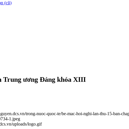
n (cũ)
h Trung ương Đảng khóa XIII
ainguyen.dcs.vn/trong-nuoc-quoc-te/be-mac-hoi-nghi-lan-thu-15-ban-ch
0734-1.jpeg
.dcs.vn/uploads/logo.gif