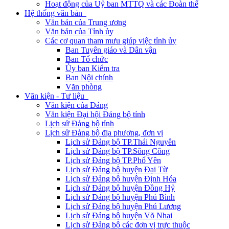
Hoạt động của Uỷ ban MTTQ và các Đoàn thể
Hệ thống văn bản
Văn bản của Trung ương
Văn bản của Tỉnh ủy
Các cơ quan tham mưu giúp việc tỉnh ủy
Ban Tuyên giáo và Dân vận
Ban Tổ chức
Ủy ban Kiểm tra
Ban Nội chính
Văn phòng
Văn kiện - Tư liệu
Văn kiện của Đảng
Văn kiện Đại hội Đảng bộ tỉnh
Lịch sử Đảng bộ tỉnh
Lịch sử Đảng bộ địa phương, đơn vị
Lịch sử Đảng bộ TP.Thái Nguyên
Lịch sử Đảng bộ TP.Sông Công
Lịch sử Đảng bộ TP.Phổ Yên
Lịch sử Đảng bộ huyện Đại Từ
Lịch sử Đảng bộ huyện Định Hóa
Lịch sử Đảng bộ huyện Đồng Hỷ
Lịch sử Đảng bộ huyện Phú Bình
Lịch sử Đảng bộ huyện Phú Lương
Lịch sử Đảng bộ huyện Võ Nhai
Lịch sử Đảng bộ các đơn vị trực thuộc