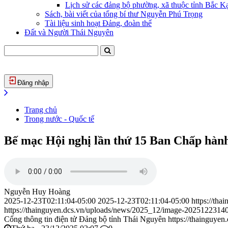
Lịch sử các đảng bộ phường, xã thuộc tỉnh Bắc Kạ
Sách, bài viết của tổng bí thư Nguyễn Phú Trọng
Tài liệu sinh hoạt Đảng, đoàn thể
Đất và Người Thái Nguyên
Đăng nhập
Trang chủ
Trong nước - Quốc tế
Bế mạc Hội nghị lần thứ 15 Ban Chấp hàn
Nguyễn Huy Hoàng
2025-12-23T02:11:04-05:00
2025-12-23T02:11:04-05:00
https://th
https://thainguyen.dcs.vn/uploads/news/2025_12/image-2025122314
Cổng thông tin điện tử Đảng bộ tỉnh Thái Nguyên
https://thainguyen