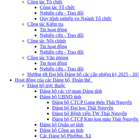
Công tác Tổ chức
Công tác Tổ chức
Nghiên cứu - Trao đổi
Quy trình nghiệp vụ Ngành Tổ chức
Công tác Kiểm tra
Tin hoạt động
Nghiên cứu - Trao đổi
Công tác Nội chính
Tin hoạt động
Nghiên cứu - Trao đổi
Công tác Văn phòng
Tin hoạt động
Nghiên cứu - Trao đổi
Hướng tới Đại hội Đảng bộ các cấp nhiệm kỳ 2025 - 20
Hoạt động của các Đảng bộ, Đoàn thể
Đảng bộ trực thuộc
Đảng bộ các cơ quan Đảng tỉnh
Đảng bộ UBND tỉnh
Đảng bộ CTCP Gang thép Thái Nguyên
Đảng bộ Đại học Thái Nguyên
Đảng bộ Bệnh viện TW Thái Nguyên
Đảng bộ CTCP Kim loại màu Thái Nguyên 
Đảng bộ Quân sự tỉnh
Đảng bộ Công an tỉnh
Các Đảng bộ Phường, Xã