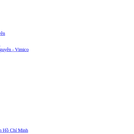
yên
n
guyên - Vimico
ch Hồ Chí Minh