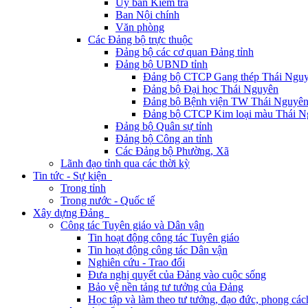
Ủy ban Kiểm tra
Ban Nội chính
Văn phòng
Các Đảng bộ trực thuộc
Đảng bộ các cơ quan Đảng tỉnh
Đảng bộ UBND tỉnh
Đảng bộ CTCP Gang thép Thái Ngu
Đảng bộ Đại học Thái Nguyên
Đảng bộ Bệnh viện TW Thái Nguyê
Đảng bộ CTCP Kim loại màu Thái N
Đảng bộ Quân sự tỉnh
Đảng bộ Công an tỉnh
Các Đảng bộ Phường, Xã
Lãnh đạo tỉnh qua các thời kỳ
Tin tức - Sự kiện
Trong tỉnh
Trong nước - Quốc tế
Xây dựng Đảng
Công tác Tuyên giáo và Dân vận
Tin hoạt động công tác Tuyên giáo
Tin hoạt động công tác Dân vận
Nghiên cứu - Trao đổi
Đưa nghị quyết của Đảng vào cuộc sống
Bảo vệ nền tảng tư tưởng của Đảng
Học tập và làm theo tư tưởng, đạo đức, phong cá