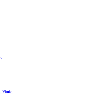
30
- Vimico