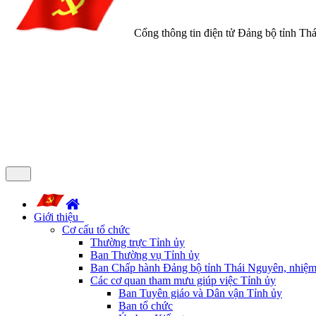
Cổng thông tin điện tử Đảng bộ tỉnh Th
Giới thiệu
Cơ cấu tổ chức
Thường trực Tỉnh ủy
Ban Thường vụ Tỉnh ủy
Ban Chấp hành Đảng bộ tỉnh Thái Nguyên, nhiệm
Các cơ quan tham mưu giúp việc Tỉnh ủy
Ban Tuyên giáo và Dân vận Tỉnh ủy
Ban tổ chức