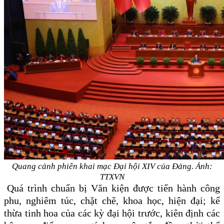
Quang cảnh phiên khai mạc Đại hội XIV của Đảng. Ảnh:
TTXVN
Quá trình chuẩn bị Văn kiện được tiến hành công
phu, nghiêm túc, chặt chẽ, khoa học, hiện đại; kế
thừa tinh hoa của các kỳ đại hội trước, kiên định các