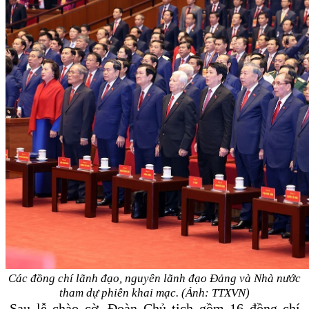
Các đồng chí lãnh đạo, nguyên lãnh đạo Đảng và Nhà nước
tham dự phiên khai mạc. (Ảnh: TTXVN)
Sau lễ chào cờ, Đoàn Chủ tịch gồm 16 đồng chí,