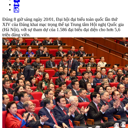
Đúng 8 giờ sáng ngày 20/01, Đại hội đại biểu toàn quốc lần thứ
XIV của Đảng khai mạc trọng thể tại Trung tâm Hội nghị Quốc gia
(Hà Nội), với sự tham dự của 1.586 đại biểu đại diện cho hơn 5,6
triệu đảng viên.