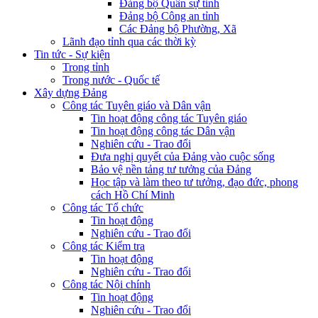
Đảng bộ Quân sự tỉnh
Đảng bộ Công an tỉnh
Các Đảng bộ Phường, Xã
Lãnh đạo tỉnh qua các thời kỳ
Tin tức - Sự kiện
Trong tỉnh
Trong nước - Quốc tế
Xây dựng Đảng
Công tác Tuyên giáo và Dân vận
Tin hoạt động công tác Tuyên giáo
Tin hoạt động công tác Dân vận
Nghiên cứu - Trao đổi
Đưa nghị quyết của Đảng vào cuộc sống
Bảo vệ nền tảng tư tưởng của Đảng
Học tập và làm theo tư tưởng, đạo đức, phong
cách Hồ Chí Minh
Công tác Tổ chức
Tin hoạt động
Nghiên cứu - Trao đổi
Công tác Kiểm tra
Tin hoạt động
Nghiên cứu - Trao đổi
Công tác Nội chính
Tin hoạt động
Nghiên cứu - Trao đổi