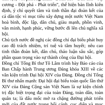
cương - Đột phá - Phát triển", thể hiện bản lĩnh kiên
định, ý chí quyết tâm và tinh thần đại đoàn kết của
cả dân tộc vì mục tiêu xây dựng một nước Việt Nam
hoà bình, độc lập, dân chủ, giàu mạnh, phồn vinh,
văn minh, hạnh phúc, vững bước đi lên chủ nghĩa xã
hội.
Chủ tịch nước đề nghị các đồng chí đại biểu phát huy
cao độ trách nhiệm, trí tuệ và tâm huyết; nêu cao
tinh thần đoàn kết, dân chủ, thảo luận sâu sắc, góp
phần quan trọng vào sự thành công của Đại hội.
Đồng chí Tổng Bí thư Tô Lâm trình bày Báo cáo của
Ban Chấp hành Trung ương Đảng khóa XIII về các
văn kiện trình Đại hội XIV của Đảng. Đồng chí Tổng
Bí thư nhấn mạnh: Đại hội đại biểu toàn quốc lần thứ
XIV của Đảng Cộng sản Việt Nam là sự kiện chính
trị đặc biệt trọng đại của toàn Đảng, toàn dân, toàn
quân ta; là dấu mốc mở ra chặng đường phát triển
mới của đất nước trong bối cảnh, cục diện và mục