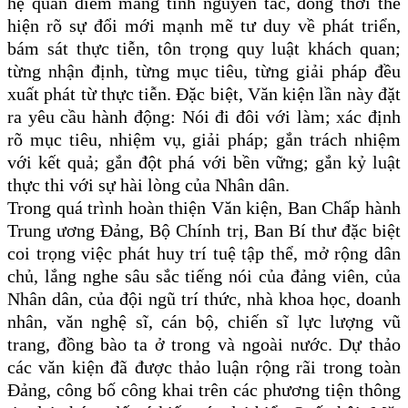
hệ quan điểm mang tính nguyên tắc, đồng thời thể
hiện rõ sự đổi mới mạnh mẽ tư duy về phát triển,
bám sát thực tiễn, tôn trọng quy luật khách quan;
từng nhận định, từng mục tiêu, từng giải pháp đều
xuất phát từ thực tiễn. Đặc biệt, Văn kiện lần này đặt
ra yêu cầu hành động: Nói đi đôi với làm; xác định
rõ mục tiêu, nhiệm vụ, giải pháp; gắn trách nhiệm
với kết quả; gắn đột phá với bền vững; gắn kỷ luật
thực thi với sự hài lòng của Nhân dân.
Trong quá trình hoàn thiện Văn kiện, Ban Chấp hành
Trung ương Đảng, Bộ Chính trị, Ban Bí thư đặc biệt
coi trọng việc phát huy trí tuệ tập thể, mở rộng dân
chủ, lắng nghe sâu sắc tiếng nói của đảng viên, của
Nhân dân, của đội ngũ trí thức, nhà khoa học, doanh
nhân, văn nghệ sĩ, cán bộ, chiến sĩ lực lượng vũ
trang, đồng bào ta ở trong và ngoài nước. Dự thảo
các văn kiện đã được thảo luận rộng rãi trong toàn
Đảng, công bố công khai trên các phương tiện thông