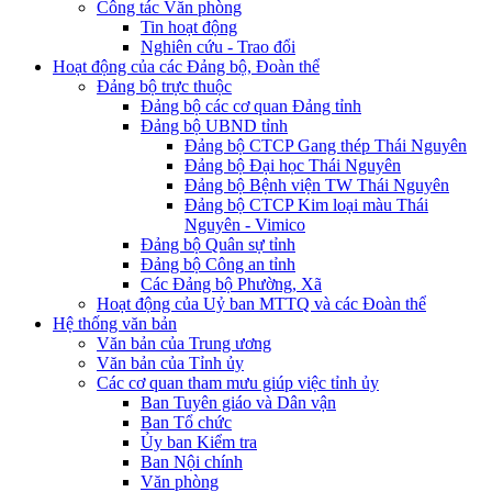
Công tác Văn phòng
Tin hoạt động
Nghiên cứu - Trao đổi
Hoạt động của các Đảng bộ, Đoàn thể
Đảng bộ trực thuộc
Đảng bộ các cơ quan Đảng tỉnh
Đảng bộ UBND tỉnh
Đảng bộ CTCP Gang thép Thái Nguyên
Đảng bộ Đại học Thái Nguyên
Đảng bộ Bệnh viện TW Thái Nguyên
Đảng bộ CTCP Kim loại màu Thái
Nguyên - Vimico
Đảng bộ Quân sự tỉnh
Đảng bộ Công an tỉnh
Các Đảng bộ Phường, Xã
Hoạt động của Uỷ ban MTTQ và các Đoàn thể
Hệ thống văn bản
Văn bản của Trung ương
Văn bản của Tỉnh ủy
Các cơ quan tham mưu giúp việc tỉnh ủy
Ban Tuyên giáo và Dân vận
Ban Tổ chức
Ủy ban Kiểm tra
Ban Nội chính
Văn phòng