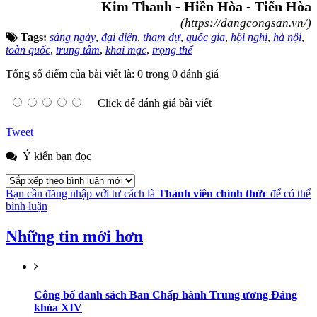
Kim Thanh - Hiền Hòa - Tiến Hòa
(https://dangcongsan.vn/)
Tags:
sáng ngày
,
đại diện
,
tham dự
,
quốc gia
,
hội nghị
,
hà nội
,
toàn quốc
,
trung tâm
,
khai mạc
,
trọng thể
Tổng số điểm của bài viết là: 0 trong 0 đánh giá
Click để đánh giá bài viết
Tweet
Ý kiến bạn đọc
Bạn cần đăng nhập với tư cách là
Thành viên chính thức
để có thể
bình luận
Những tin mới hơn
Công bố danh sách Ban Chấp hành Trung ương Đảng
khóa XIV