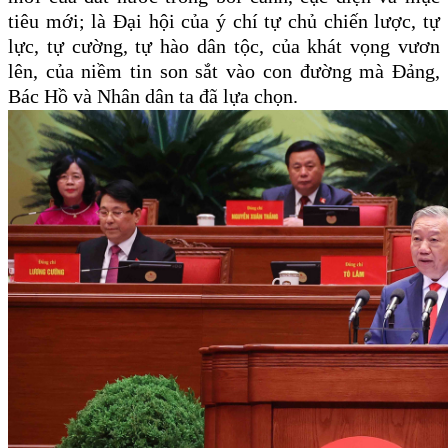
tiêu mới; là Đại hội của ý chí tự chủ chiến lược, tự
lực, tự cường, tự hào dân tộc, của khát vọng vươn
lên, của niềm tin son sắt vào con đường mà Đảng,
Bác Hồ và Nhân dân ta đã lựa chọn.