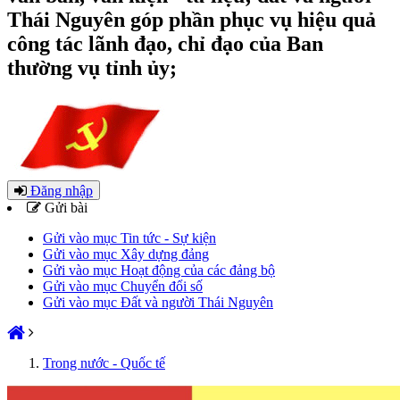
Thái Nguyên góp phần phục vụ hiệu quả
công tác lãnh đạo, chỉ đạo của Ban
thường vụ tỉnh ủy;
Đăng nhập
Gửi bài
Gửi vào mục Tin tức - Sự kiện
Gửi vào mục Xây dựng đảng
Gửi vào mục Hoạt động của các đảng bộ
Gửi vào mục Chuyển đổi số
Gửi vào mục Đất và người Thái Nguyên
Trong nước - Quốc tế