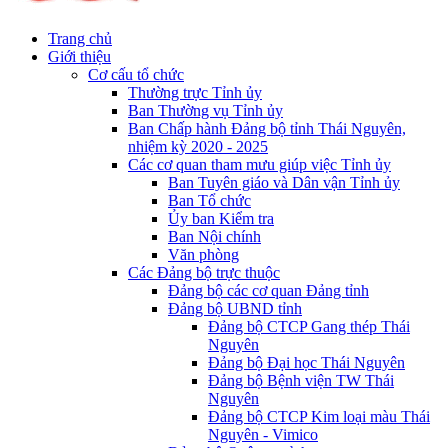
Trang chủ
Giới thiệu
Cơ cấu tổ chức
Thường trực Tỉnh ủy
Ban Thường vụ Tỉnh ủy
Ban Chấp hành Đảng bộ tỉnh Thái Nguyên,
nhiệm kỳ 2020 - 2025
Các cơ quan tham mưu giúp việc Tỉnh ủy
Ban Tuyên giáo và Dân vận Tỉnh ủy
Ban Tổ chức
Ủy ban Kiểm tra
Ban Nội chính
Văn phòng
Các Đảng bộ trực thuộc
Đảng bộ các cơ quan Đảng tỉnh
Đảng bộ UBND tỉnh
Đảng bộ CTCP Gang thép Thái
Nguyên
Đảng bộ Đại học Thái Nguyên
Đảng bộ Bệnh viện TW Thái
Nguyên
Đảng bộ CTCP Kim loại màu Thái
Nguyên - Vimico