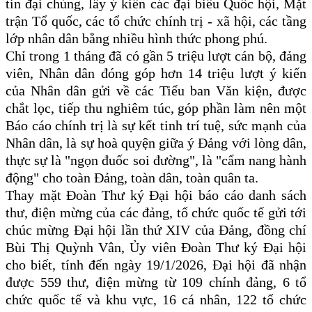
tin đại chúng, lấy ý kiến các đại biểu Quốc hội, Mặt
trận Tổ quốc, các tổ chức chính trị - xã hội, các tầng
lớp nhân dân bằng nhiều hình thức phong phú.
Chỉ trong 1 tháng đã có gần 5 triệu lượt cán bộ, đảng
viên, Nhân dân đóng góp hơn 14 triệu lượt ý kiến
của Nhân dân gửi về các Tiểu ban Văn kiện, được
chắt lọc, tiếp thu nghiêm túc, góp phần làm nên một
Báo cáo chính trị là sự kết tinh trí tuệ, sức mạnh của
Nhân dân, là sự hoà quyện giữa ý Đảng với lòng dân,
thực sự là "ngọn đuốc soi đường", là "cẩm nang hành
động" cho toàn Đảng, toàn dân, toàn quân ta.
Thay mặt Đoàn Thư ký Đại hội báo cáo danh sách
thư, điện mừng của các đảng, tổ chức quốc tế gửi tới
chúc mừng Đại hội lần thứ XIV của Đảng, đồng chí
Bùi Thị Quỳnh Vân, Ủy viên Đoàn Thư ký Đại hội
cho biết, tính đến ngày 19/1/2026, Đại hội đã nhận
được 559 thư, điện mừng từ 109 chính đảng, 6 tổ
chức quốc tế và khu vực, 16 cá nhân, 122 tổ chức