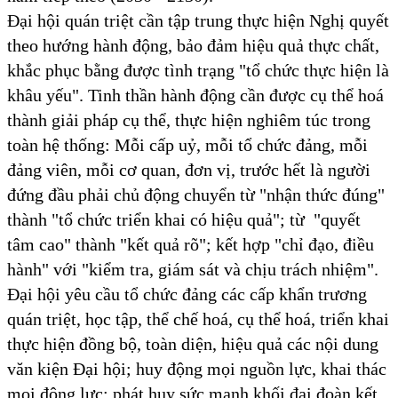
Đại hội quán triệt cần tập trung thực hiện Nghị quyết
theo hướng hành động, bảo đảm hiệu quả thực chất,
khắc phục bằng được tình trạng "tổ chức thực hiện là
khâu yếu". Tinh thần hành động cần được cụ thể hoá
thành giải pháp cụ thể, thực hiện nghiêm túc trong
toàn hệ thống: Mỗi cấp uỷ, mỗi tổ chức đảng, mỗi
đảng viên, mỗi cơ quan, đơn vị, trước hết là người
đứng đầu phải chủ động chuyển từ "nhận thức đúng"
thành "tổ chức triển khai có hiệu quả"; từ "quyết
tâm cao" thành "kết quả rõ"; kết hợp "chỉ đạo, điều
hành" với "kiểm tra, giám sát và chịu trách nhiệm".
Đại hội yêu cầu tổ chức đảng các cấp khẩn trương
quán triệt, học tập, thể chế hoá, cụ thể hoá, triển khai
thực hiện đồng bộ, toàn diện, hiệu quả các nội dung
văn kiện Đại hội; huy động mọi nguồn lực, khai thác
mọi động lực; phát huy sức mạnh khối đại đoàn kết