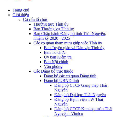
Trang chủ
Giới thiệu
Cơ cấu tổ chức
Thường trực Tỉnh ủy
Ban Thường vụ Tỉnh ủy
Ban Chấp hành Đảng bộ tỉnh Thái Nguyên,
nhiệm kỳ 2020 - 2025
Các cơ quan tham mưu giúp việc Tỉnh ủy
Ban Tuyên giáo và Dân vận Tỉnh ủy
Ban Tổ chức
Ủy ban Kiểm tra
Ban Nội chính
Văn phòng
Các Đảng bộ trực thuộc
Đảng bộ các cơ quan Đảng tỉnh
Đảng bộ UBND tỉnh
Đảng bộ CTCP Gang thép Thái
Nguyên
Đảng bộ Đại học Thái Nguyên
Đảng bộ Bệnh viện TW Thái
Nguyên
Đảng bộ CTCP Kim loại màu Thái
Nguyên - Vimico