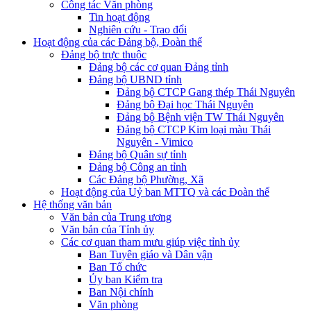
Công tác Văn phòng
Tin hoạt động
Nghiên cứu - Trao đổi
Hoạt động của các Đảng bộ, Đoàn thể
Đảng bộ trực thuộc
Đảng bộ các cơ quan Đảng tỉnh
Đảng bộ UBND tỉnh
Đảng bộ CTCP Gang thép Thái Nguyên
Đảng bộ Đại học Thái Nguyên
Đảng bộ Bệnh viện TW Thái Nguyên
Đảng bộ CTCP Kim loại màu Thái
Nguyên - Vimico
Đảng bộ Quân sự tỉnh
Đảng bộ Công an tỉnh
Các Đảng bộ Phường, Xã
Hoạt động của Uỷ ban MTTQ và các Đoàn thể
Hệ thống văn bản
Văn bản của Trung ương
Văn bản của Tỉnh ủy
Các cơ quan tham mưu giúp việc tỉnh ủy
Ban Tuyên giáo và Dân vận
Ban Tổ chức
Ủy ban Kiểm tra
Ban Nội chính
Văn phòng