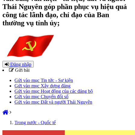
Thái Nguyên góp phần phục vụ hiệu quả
công tác lãnh đạo, chỉ đạo của Ban
thường vụ tỉnh ủy;
Đăng nhập
Gửi bài
Gửi vào mục Tin tức - Sự kiện
Gửi vào mục Xây dựng đảng
Gửi vào mục Hoạt động của các đảng bộ
Gửi vào mục Chuyển đổi số
Gửi vào mục Đất và người Thái Nguyên
Trong nước - Quốc tế