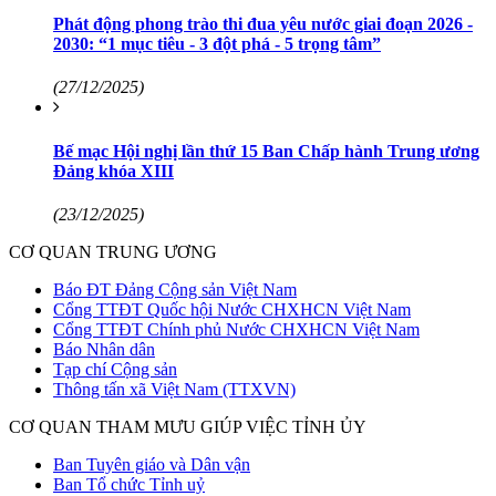
Phát động phong trào thi đua yêu nước giai đoạn 2026 -
2030: “1 mục tiêu - 3 đột phá - 5 trọng tâm”
(27/12/2025)
Bế mạc Hội nghị lần thứ 15 Ban Chấp hành Trung ương
Đảng khóa XIII
(23/12/2025)
CƠ QUAN TRUNG ƯƠNG
Báo ĐT Đảng Cộng sản Việt Nam
Cổng TTĐT Quốc hội Nước CHXHCN Việt Nam
Cổng TTĐT Chính phủ Nước CHXHCN Việt Nam
Báo Nhân dân
Tạp chí Cộng sản
Thông tấn xã Việt Nam (TTXVN)
CƠ QUAN THAM MƯU GIÚP VIỆC TỈNH ỦY
Ban Tuyên giáo và Dân vận
Ban Tổ chức Tỉnh uỷ