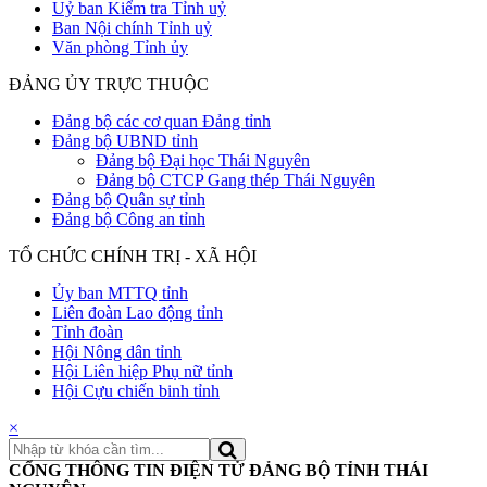
Uỷ ban Kiểm tra Tỉnh uỷ
Ban Nội chính Tỉnh uỷ
Văn phòng Tỉnh ủy
ĐẢNG ỦY TRỰC THUỘC
Đảng bộ các cơ quan Đảng tỉnh
Đảng bộ UBND tỉnh
Đảng bộ Đại học Thái Nguyên
Đảng bộ CTCP Gang thép Thái Nguyên
Đảng bộ Quân sự tỉnh
Đảng bộ Công an tỉnh
TỔ CHỨC CHÍNH TRỊ - XÃ HỘI
Ủy ban MTTQ tỉnh
Liên đoàn Lao động tỉnh
Tỉnh đoàn
Hội Nông dân tỉnh
Hội Liên hiệp Phụ nữ tỉnh
Hội Cựu chiến binh tỉnh
×
CỔNG THÔNG TIN ĐIỆN TỬ ĐẢNG BỘ TỈNH THÁI