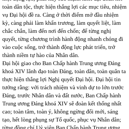
toàn dân tộc, thực hiện thắng lợi các mục tiêu, nhiệm
vụ Đại hội đề ra. Càng ở thời điểm mở đầu nhiệm
kỳ, càng phải làm khẩn trương, làm quyết liệt, làm
chắc chắn, làm đến nơi đến chốn; để từng nghị
quyết, từng chương trình hành động nhanh chóng đi
vào cuộc sống, trở thành động lực phát triển, trở
thành niềm tự hào của Nhân dân.
Đại hội giao cho Ban Chấp hành Trung ương Đảng
khoá XIV lãnh đạo toàn Đảng, toàn dân, toàn quân ta
thực hiện thắng lợi Nghị quyết Đại hội. Đại hội tin
tưởng rằng: với trách nhiệm và vinh dự to lớn trước
Đảng, trước Nhân dân và đất nước, Ban Chấp hành
Trung ương Đảng khoá XIV sẽ đoàn kết thống nhất
cao; toàn tâm, toàn ý, không ngừng đổi mới, sáng
tạo, hết lòng phụng sự Tổ quốc, phục vụ Nhân dân;
từng đồng chí Uỷ viên Ban Chấp hành Trung ương