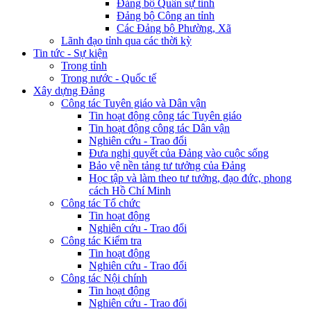
Đảng bộ Quân sự tỉnh
Đảng bộ Công an tỉnh
Các Đảng bộ Phường, Xã
Lãnh đạo tỉnh qua các thời kỳ
Tin tức - Sự kiện
Trong tỉnh
Trong nước - Quốc tế
Xây dựng Đảng
Công tác Tuyên giáo và Dân vận
Tin hoạt động công tác Tuyên giáo
Tin hoạt động công tác Dân vận
Nghiên cứu - Trao đổi
Đưa nghị quyết của Đảng vào cuộc sống
Bảo vệ nền tảng tư tưởng của Đảng
Học tập và làm theo tư tưởng, đạo đức, phong
cách Hồ Chí Minh
Công tác Tổ chức
Tin hoạt động
Nghiên cứu - Trao đổi
Công tác Kiểm tra
Tin hoạt động
Nghiên cứu - Trao đổi
Công tác Nội chính
Tin hoạt động
Nghiên cứu - Trao đổi