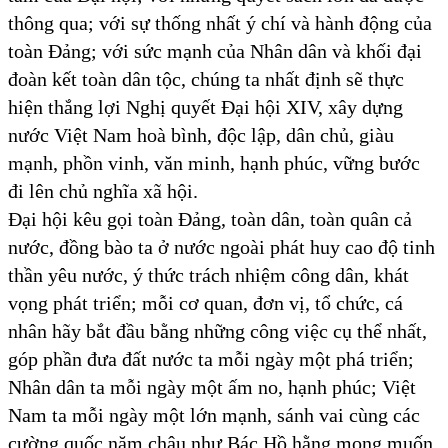
thông qua; với sự thống nhất ý chí và hành động của
toàn Đảng; với sức mạnh của Nhân dân và khối đại
đoàn kết toàn dân tộc, chúng ta nhất định sẽ thực
hiện thắng lợi Nghị quyết Đại hội XIV, xây dựng
nước Việt Nam hoà bình, độc lập, dân chủ, giàu
mạnh, phồn vinh, văn minh, hạnh phúc, vững bước
đi lên chủ nghĩa xã hội.
Đại hội kêu gọi toàn Đảng, toàn dân, toàn quân cả
nước, đồng bào ta ở nước ngoài phát huy cao độ tinh
thần yêu nước, ý thức trách nhiệm công dân, khát
vọng phát triển; mỗi cơ quan, đơn vị, tổ chức, cá
nhân hãy bắt đầu bằng những công việc cụ thể nhất,
góp phần đưa đất nước ta mỗi ngày một phá triển;
Nhân dân ta mỗi ngày một ấm no, hạnh phúc; Việt
Nam ta mỗi ngày một lớn mạnh, sánh vai cùng các
cường quốc năm châu như Bác Hồ hằng mong muốn.