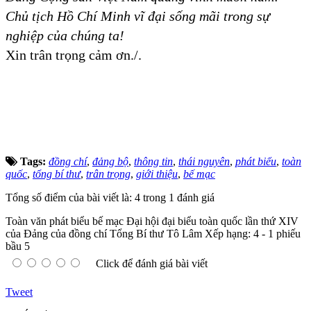
Chủ tịch Hồ Chí Minh vĩ đại sống mãi trong sự
nghiệp của chúng ta!
Xin trân trọng cảm ơn./.
Tags:
đồng chí
,
đảng bộ
,
thông tin
,
thái nguyên
,
phát biểu
,
toàn
quốc
,
tổng bí thư
,
trân trọng
,
giới thiệu
,
bế mạc
Tổng số điểm của bài viết là: 4 trong 1 đánh giá
Toàn văn phát biểu bế mạc Đại hội đại biểu toàn quốc lần thứ XIV
của Đảng của đồng chí Tổng Bí thư Tô Lâm
Xếp hạng:
4
-
1
phiếu
bầu
5
Click để đánh giá bài viết
Tweet