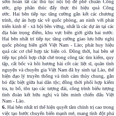
sớm hoàn tất các thủ tục nội bộ để phê chuẩn Công
ước, góp phần thúc đẩy thực thi hiệu quả Công
ước. Hai bên tiếp tục tăng cường gắn kết các chương
trình, dự án hợp tác về quốc phòng, an ninh với phát
triển kinh tế - xã hội bền vững, nhất là các dự án tại các
địa bàn trọng điểm, khu vực biên giới giữa hai nước.
Hai bên nhất trí tiếp tục tăng cường giao lưu hữu nghị
quốc phòng biên giới Việt Nam - Lào; phát huy hiệu
quả các cơ chế hợp tác hiện có. Đồng thời, hai bên sẽ
tiếp tục phối hợp chặt chẽ trong công tác tìm kiếm, quy
tập, cất bốc và hồi hương hài cốt các liệt sĩ, quân tình
nguyện và chuyên gia Việt Nam đã hy sinh tại Lào, thể
hiện đạo lý truyền thống và tình cảm thủy chung, gắn
bó đặc biệt giữa hai dân tộc; đồng thời phối hợp kiểm
tra, tu bổ, tôn tạo các tượng đài, công trình biểu tượng
tình đoàn kết hữu nghị và liên minh chiến đấu Việt
Nam - Lào.
6.
Hai bên nhất trí thể hiện quyết tâm chính trị cao trong
việc tạo bước chuyển biến mạnh mẽ, mang tính đột phá