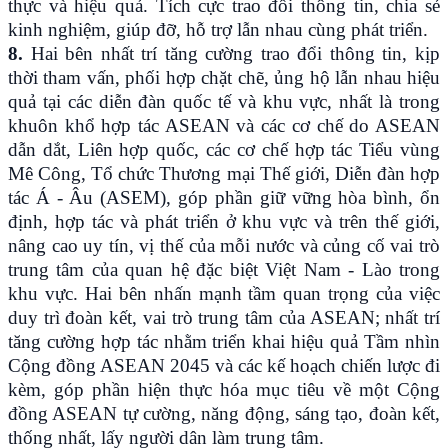
thực và hiệu quả. Tích cực trao đổi thông tin, chia sẻ
kinh nghiệm, giúp đỡ, hỗ trợ lẫn nhau cùng phát triển.
8.
Hai bên nhất trí tăng cường trao đổi thông tin, kịp
thời tham vấn, phối hợp chặt chẽ, ủng hộ lẫn nhau hiệu
quả tại các diễn đàn quốc tế và khu vực, nhất là trong
khuôn khổ hợp tác ASEAN và các cơ chế do ASEAN
dẫn dắt, Liên hợp quốc, các cơ chế hợp tác Tiểu vùng
Mê Công, Tổ chức Thương mại Thế giới, Diễn đàn hợp
tác Á - Âu (ASEM), góp phần giữ vững hòa bình, ổn
định, hợp tác và phát triển ở khu vực và trên thế giới,
nâng cao uy tín, vị thế của mỗi nước và củng cố vai trò
trung tâm của quan hệ đặc biệt Việt Nam - Lào trong
khu vực. Hai bên nhấn mạnh tầm quan trọng của việc
duy trì đoàn kết, vai trò trung tâm của ASEAN; nhất trí
tăng cường hợp tác nhằm triển khai hiệu quả Tầm nhìn
Cộng đồng ASEAN 2045 và các kế hoạch chiến lược đi
kèm, góp phần hiện thực hóa mục tiêu về một Cộng
đồng ASEAN tự cường, năng động, sáng tạo, đoàn kết,
thống nhất, lấy người dân làm trung tâm.