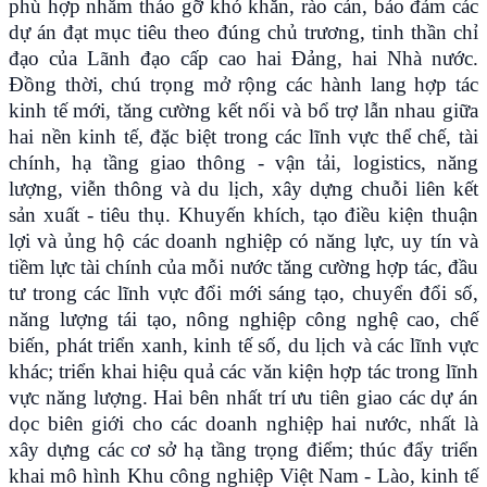
phù hợp nhằm tháo gỡ khó khăn, rào cản, bảo đảm các
dự án đạt mục tiêu theo đúng chủ trương, tinh thần chỉ
đạo của Lãnh đạo cấp cao hai Đảng, hai Nhà nước.
Đồng thời, chú trọng mở rộng các hành lang hợp tác
kinh tế mới, tăng cường kết nối và bổ trợ lẫn nhau giữa
hai nền kinh tế, đặc biệt trong các lĩnh vực thể chế, tài
chính, hạ tầng giao thông - vận tải, logistics, năng
lượng, viễn thông và du lịch, xây dựng chuỗi liên kết
sản xuất - tiêu thụ. Khuyến khích, tạo điều kiện thuận
lợi và ủng hộ các doanh nghiệp có năng lực, uy tín và
tiềm lực tài chính của mỗi nước tăng cường hợp tác, đầu
tư trong các lĩnh vực đổi mới sáng tạo, chuyển đổi số,
năng lượng tái tạo, nông nghiệp công nghệ cao, chế
biến, phát triển xanh, kinh tế số, du lịch và các lĩnh vực
khác; triển khai hiệu quả các văn kiện hợp tác trong lĩnh
vực năng lượng. Hai bên nhất trí ưu tiên giao các dự án
dọc biên giới cho các doanh nghiệp hai nước, nhất là
xây dựng các cơ sở hạ tầng trọng điểm; thúc đẩy triển
khai mô hình Khu công nghiệp Việt Nam - Lào, kinh tế