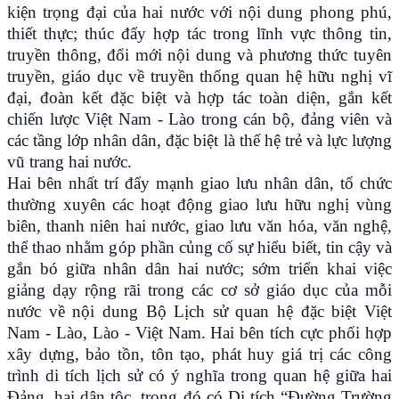
kiện trọng đại của hai nước với nội dung phong phú,
thiết thực; thúc đẩy hợp tác trong lĩnh vực thông tin,
truyền thông, đổi mới nội dung và phương thức tuyên
truyền, giáo dục về truyền thống quan hệ hữu nghị vĩ
đại, đoàn kết đặc biệt và hợp tác toàn diện, gắn kết
chiến lược Việt Nam - Lào trong cán bộ, đảng viên và
các tầng lớp nhân dân, đặc biệt là thế hệ trẻ và lực lượng
vũ trang hai nước.
Hai bên nhất trí đẩy mạnh giao lưu nhân dân, tổ chức
thường xuyên các hoạt động giao lưu hữu nghị vùng
biên, thanh niên hai nước, giao lưu văn hóa, văn nghệ,
thể thao nhằm góp phần củng cố sự hiểu biết, tin cậy và
gắn bó giữa nhân dân hai nước; sớm triển khai việc
giảng dạy rộng rãi trong các cơ sở giáo dục của mỗi
nước về nội dung Bộ Lịch sử quan hệ đặc biệt Việt
Nam - Lào, Lào - Việt Nam. Hai bên tích cực phối hợp
xây dựng, bảo tồn, tôn tạo, phát huy giá trị các công
trình di tích lịch sử có ý nghĩa trong quan hệ giữa hai
Đảng, hai dân tộc, trong đó có Di tích “Đường Trường