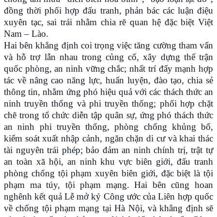
đồng thời phối hợp đấu tranh, phản bác các luận điệu
xuyên tạc, sai trái nhằm chia rẽ quan hệ đặc biệt Việt
Nam – Lào.
Hai bên khẳng định coi trọng việc tăng cường tham vấn
và hỗ trợ lẫn nhau trong củng cố, xây dựng thế trận
quốc phòng, an ninh vững chắc; nhất trí đẩy mạnh hợp
tác về nâng cao năng lực, huấn luyện, đào tạo, chia sẻ
thông tin, nhằm ứng phó hiệu quả với các thách thức an
ninh truyền thống và phi truyền thống; phối hợp chặt
chẽ trong tổ chức diễn tập quân sự, ứng phó thách thức
an ninh phi truyền thống, phòng chống khủng bố,
kiểm soát xuất nhập cảnh, ngăn chặn di cư và khai thác
tài nguyên trái phép; bảo đảm an ninh chính trị, trật tự
an toàn xã hội, an ninh khu vực biên giới, đấu tranh
phòng chống tội phạm xuyên biên giới, đặc biệt là tội
phạm ma túy, tội phạm mạng. Hai bên cũng hoan
nghênh kết quả Lễ mở ký Công ước của Liên hợp quốc
về chống tội phạm mạng tại Hà Nội, và khẳng định sẽ