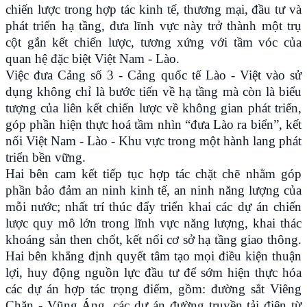
chiến lược trong hợp tác kinh tế, thương mại, đầu tư và
phát triển hạ tầng, đưa lĩnh vực này trở thành một trụ
cột gắn kết chiến lược, tương xứng với tầm vóc của
quan hệ đặc biệt Việt Nam - Lào.
Việc đưa Cảng số 3 - Cảng quốc tế Lào - Việt vào sử
dụng không chỉ là bước tiến về hạ tầng mà còn là biểu
tượng của liên kết chiến lược về không gian phát triển,
góp phần hiện thực hoá tầm nhìn “đưa Lào ra biển”, kết
nối Việt Nam - Lào - Khu vực trong một hành lang phát
triển bền vững.
Hai bên cam kết tiếp tục hợp tác chặt chẽ nhằm góp
phần bảo đảm an ninh kinh tế, an ninh năng lượng của
mỗi nước; nhất trí thúc đẩy triển khai các dự án chiến
lược quy mô lớn trong lĩnh vực năng lượng, khai thác
khoáng sản then chốt, kết nối cơ sở hạ tầng giao thông.
Hai bên khẳng định quyết tâm tạo mọi điều kiện thuận
lợi, huy động nguồn lực đầu tư để sớm hiện thực hóa
các dự án hợp tác trọng điểm, gồm: đường sắt Viêng
Chăn - Vũng Áng, các dự án đường truyền tải điện từ