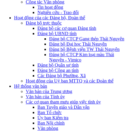
Công tác Văn phòng
Tin hoạt động
Nghiên cứu - Trao đổi
Hoạt động của các Đảng bộ, Đoàn thể
Đảng bộ trực thuộc
Đảng bộ các cơ quan Đảng tỉnh
Đảng bộ UBND tỉnh
Đảng bộ CTCP Gang thép Thái Nguyên
Đảng bộ Đại học Thái Nguyên
Đảng bộ Bệnh viện TW Thái Nguyên
Đảng bộ CTCP Kim loại màu Thái
Nguyên - Vimico
Đảng bộ Quân sự tỉnh
Đảng bộ Công an tỉnh
Các Đảng bộ Phường, Xã
Hoạt động của Uỷ ban MTTQ và các Đoàn thể
Hệ thống văn bản
Văn bản của Trung ương
Văn bản của Tỉnh ủy
Các cơ quan tham mưu giúp việc tỉnh ủy
Ban Tuyên giáo và Dân vận
Ban Tổ chức
Ủy ban Kiểm tra
Ban Nội chính
Văn phòng