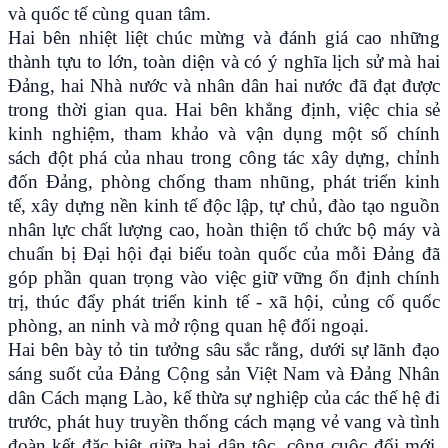
và quốc tế cùng quan tâm.
Hai bên nhiệt liệt chúc mừng và đánh giá cao những
thành tựu to lớn, toàn diện và có ý nghĩa lịch sử mà hai
Đảng, hai Nhà nước và nhân dân hai nước đã đạt được
trong thời gian qua. Hai bên khẳng định, việc chia sẻ
kinh nghiệm, tham khảo và vận dụng một số chính
sách đột phá của nhau trong công tác xây dựng, chỉnh
đốn Đảng, phòng chống tham nhũng, phát triển kinh
tế, xây dựng nền kinh tế độc lập, tự chủ, đào tạo nguồn
nhân lực chất lượng cao, hoàn thiện tổ chức bộ máy và
chuẩn bị Đại hội đại biểu toàn quốc của mỗi Đảng đã
góp phần quan trọng vào việc giữ vững ổn định chính
trị, thúc đẩy phát triển kinh tế - xã hội, củng cố quốc
phòng, an ninh và mở rộng quan hệ đối ngoại.
Hai bên bày tỏ tin tưởng sâu sắc rằng, dưới sự lãnh đạo
sáng suốt của Đảng Cộng sản Việt Nam và Đảng Nhân
dân Cách mạng Lào, kế thừa sự nghiệp của các thế hệ đi
trước, phát huy truyền thống cách mạng vẻ vang và tình
đoàn kết đặc biệt giữa hai dân tộc, công cuộc đổi mới,