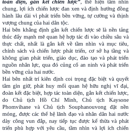
toàn diện, gắn kết chiến lược”
, thể hiện tầm nhìn
chung, lợi ích chiến lược đan xen và định hướng đồng
hành lâu dài vì phát triển bền vững, tự cường và thịnh
vượng chung của hai dân tộc.
Hai bên khẳng định gắn kết chiến lược sẽ là nền tảng
thúc đẩy mạnh mẽ quan hệ hợp tác đi vào chiều sâu và
thực chất, nhất là gắn kết về tầm nhìn và mục tiêu,
chính sách và chiến lược phát triển, cơ sở hạ tầng và
không gian phát triển, giáo dục, đào tạo và phát triển
nguồn nhân lực, qua đó củng cố an ninh và phát triển
bền vững của hai nước.
Hai bên nhất trí kiên định coi trọng đặc biệt và quyết
tâm gìn giữ, phát huy mối quan hệ hữu nghị vĩ đại,
đoàn kết đặc biệt, hợp tác toàn diện, gắn kết chiến lược,
do Chủ tịch Hồ Chí Minh, Chủ tịch Kaysone
Phomvihane và Chủ tịch Souphanouvong đặt nền
móng, được các thế hệ lãnh đạo và nhân dân hai nước
dày công vun đắp, nay tiếp tục được kế thừa và phát
triển phù hợp với yêu cầu, tầm nhìn và lợi ích chiến