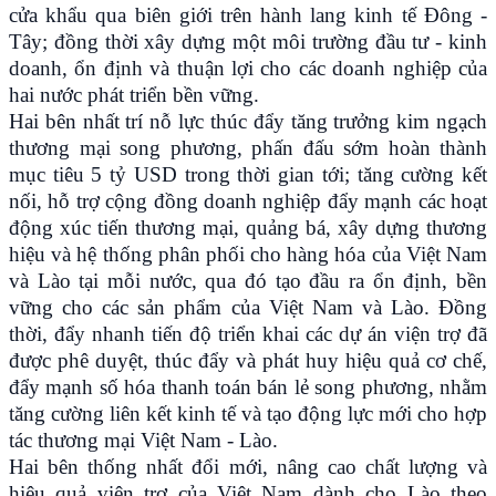
cửa khẩu qua biên giới trên hành lang kinh tế Đông -
Tây; đồng thời xây dựng một môi trường đầu tư - kinh
doanh, ổn định và thuận lợi cho các doanh nghiệp của
hai nước phát triển bền vững.
Hai bên nhất trí nỗ lực thúc đẩy tăng trưởng kim ngạch
thương mại song phương, phấn đấu sớm hoàn thành
mục tiêu 5 tỷ USD trong thời gian tới; tăng cường kết
nối, hỗ trợ cộng đồng doanh nghiệp đẩy mạnh các hoạt
động xúc tiến thương mại, quảng bá, xây dựng thương
hiệu và hệ thống phân phối cho hàng hóa của Việt Nam
và Lào tại mỗi nước, qua đó tạo đầu ra ổn định, bền
vững cho các sản phẩm của Việt Nam và Lào. Đồng
thời, đẩy nhanh tiến độ triển khai các dự án viện trợ đã
được phê duyệt, thúc đẩy và phát huy hiệu quả cơ chế,
đẩy mạnh số hóa thanh toán bán lẻ song phương, nhằm
tăng cường liên kết kinh tế và tạo động lực mới cho hợp
tác thương mại Việt Nam - Lào.
Hai bên thống nhất đổi mới, nâng cao chất lượng và
hiệu quả viện trợ của Việt Nam dành cho Lào theo