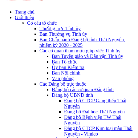
Trang chủ
Giới thiệu
Cơ cấu tổ chức
Thường trực Tỉnh ủy
Ban Thường vụ Tỉnh ủy
Ban Chấp hành Đảng bộ tỉnh Thái Nguyên,
nhiệm kỳ 2020 - 2025
Các cơ quan tham mưu giúp việc Tỉnh ủy
Ban Tuyên giáo và Dân vận Tỉnh ủy
Ban Tổ chức
Ủy ban Kiểm tra
Ban Nội chính
Văn phòng
Các Đảng bộ trực thuộc
Đảng bộ các cơ quan Đảng tỉnh
Đảng bộ UBND tỉnh
Đảng bộ CTCP Gang thép Thái
Nguyên
Đảng bộ Đại học Thái Nguyên
Đảng bộ Bệnh viện TW Thái
Nguyên
Đảng bộ CTCP Kim loại màu Thái
Nguyên - Vimico