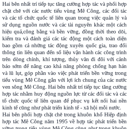
Hai bên nhất trí tiếp tục tăng cường hợp tác và phối hợp
chặt chẽ với các nước tiểu vùng Mê Công, các đối tác
và các tổ chức quốc tế liên quan trong việc quản lý và
sử dụng nguồn nước và các tài nguyên khác một cách
hiệu quả,công bằng và bền vững, đồng thời theo dõi,
kiểm tra và đánh giá các tác động một cách toàn diện
bao gồm cả những tác động xuyên quốc gia, trao đổi
thông tin liên quan đến số liệu vận hành các công trình
trên dòng chính, khí tượng, thủy văn đi đôi với cảnh
báo sớm để nâng cao khả năng phòng chống hạn hán
và lũ lụt, góp phần vào việc phát triển bền vững trong
tiểu vùng Mê Công gắn với lợi ích chung của các nước
ven sông Mê Công. Hai bên nhất trí tiếp tục tăng cường
hợp tác nhằm huy động nguồn lực từ các đối tác và các
tổ chức quốc tế liên quan để phục vụ kết nối hai nền
kinh tế cũng như phát triển kinh tế - xã hội mỗi nước.
Hai bên phối hợp chặt chẽ trong khuôn khổ Hiệp định
hợp tác Mê Công năm 1995 về hợp tác phát triển bền
vững trong tiểu vùng Mê Công cũng như trong khuôn