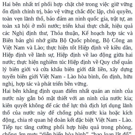
Hai bên nhất trí phối hợp chặt chẽ trong việc giữ vững
ổn định chính trị, bảo vệ vững chắc độc lập, chủ quyền,
toàn vẹn lãnh thổ, bảo đảm an ninh quốc gia, trật tự, an
toàn xã hội ở mỗi nước; triển khai thực chất, hiệu quả
các Nghị định thư, Thỏa thuận, Kế hoạch hợp tác và
Biên bản ghi nhớ giữa Bộ Quốc phòng, Bộ Công an
Việt Nam và Lào; thực hiện tốt Hiệp định về kiều dân,
Hiệp định về lãnh sự, Hiệp định về lao động giữa hai
nước; thực hiện nghiêm túc Hiệp định về Quy chế quản
lý biên giới và cửa khẩu biên giới đất liền, xây dựng
tuyến biên giới Việt Nam - Lào hòa bình, ổn định, hữu
nghị, hợp tác và phát triển bền vững.
Hai bên khẳng định quan điểm nhất quán an ninh của
nước này gắn bó mật thiết với an ninh của nước kia;
kiên quyết không để các thế lực thù địch lợi dụng lãnh
thổ của nước này để chống phá nước kia hoặc kích
động, chia rẽ quan hệ đoàn kết đặc biệt Việt Nam - Lào.
Tiếp tục tăng cường phối hợp hiệu quả trong phòng,
chống âm mưu “diễn biến hòa bình”, “bạo loạn lật đổ”,