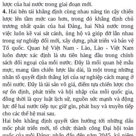
lược của hai nước trong giai đoạn mới.
4.
Hai bên tái khẳng định cùng nhau nâng tin cậy chiến
lược lên tầm mức cao hơn, trong đó khẳng định chủ
trương nhất quán của hai Đảng, hai Nhà nước trong
việc luôn kề vai sát cánh, ủng hộ và giúp đỡ lẫn nhau
trong sự nghiệp đổi mới, xây dựng, phát triển và bảo vệ
Tổ quốc. Quan hệ Việt Nam - Lào, Lào - Việt Nam
luôn được xác định là ưu tiên hàng đầu trong chính
sách đối ngoại của mỗi nước. Đây là mối quan hệ mẫu
mực, mang tầm chiến lược lâu dài, là một trong những
nhân tố quyết định thắng lợi của sự nghiệp cách mạng ở
mỗi nước. Đây là tài sản vô giá, điểm tựa chiến lược cho
sự ổn định, phát triển và hội nhập của mỗi quốc gia,
đồng thời là quy luật lịch sử, nguồn sức mạnh và động
lực để hai nước tiếp tục giữ gìn, phát huy và truyền tiếp
cho các thế hệ mai sau.
Hai bên khẳng định quyết tâm hướng tới những dấu
mốc phát triển mới, tổ chức thành công Đại hội toàn
quốc của mỗi Đảng; phấn đấu đến năm 2045, kỷ niệm