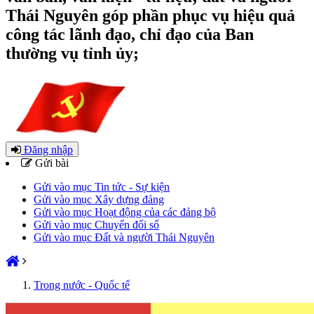
Thái Nguyên góp phần phục vụ hiệu quả
công tác lãnh đạo, chỉ đạo của Ban
thường vụ tỉnh ủy;
Đăng nhập
Gửi bài
Gửi vào mục Tin tức - Sự kiện
Gửi vào mục Xây dựng đảng
Gửi vào mục Hoạt động của các đảng bộ
Gửi vào mục Chuyển đổi số
Gửi vào mục Đất và người Thái Nguyên
Trong nước - Quốc tế