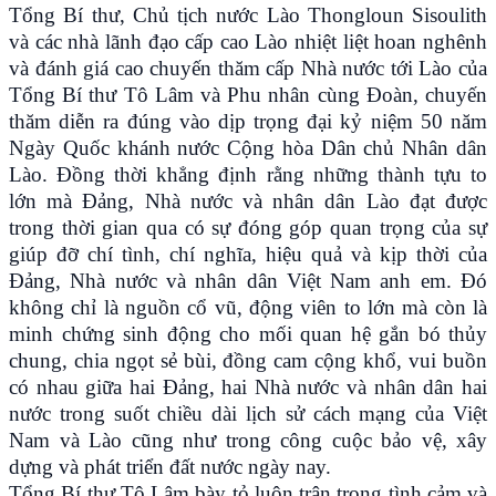
Tổng Bí thư, Chủ tịch nước Lào Thongloun Sisoulith
và các nhà lãnh đạo cấp cao Lào nhiệt liệt hoan nghênh
và đánh giá cao chuyến thăm cấp Nhà nước tới Lào của
Tổng Bí thư Tô Lâm và Phu nhân cùng Đoàn, chuyến
thăm diễn ra đúng vào dịp trọng đại kỷ niệm 50 năm
Ngày Quốc khánh nước Cộng hòa Dân chủ Nhân dân
Lào. Đồng thời khẳng định rằng những thành tựu to
lớn mà Đảng, Nhà nước và nhân dân Lào đạt được
trong thời gian qua có sự đóng góp quan trọng của sự
giúp đỡ chí tình, chí nghĩa, hiệu quả và kịp thời của
Đảng, Nhà nước và nhân dân Việt Nam anh em. Đó
không chỉ là nguồn cổ vũ, động viên to lớn mà còn là
minh chứng sinh động cho mối quan hệ gắn bó thủy
chung, chia ngọt sẻ bùi, đồng cam cộng khổ, vui buồn
có nhau giữa hai Đảng, hai Nhà nước và nhân dân hai
nước trong suốt chiều dài lịch sử cách mạng của Việt
Nam và Lào cũng như trong công cuộc bảo vệ, xây
dựng và phát triển đất nước ngày nay.
Tổng Bí thư Tô Lâm bày tỏ luôn trân trọng tình cảm và