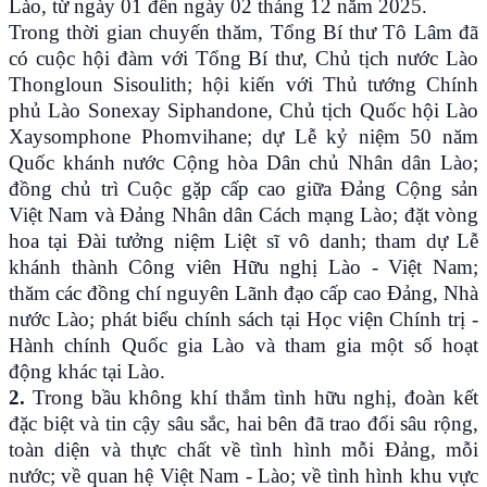
Lào, từ ngày 01 đến ngày 02 tháng 12 năm 2025.
Trong thời gian chuyến thăm, Tổng Bí thư Tô Lâm đã
có cuộc hội đàm với Tổng Bí thư, Chủ tịch nước Lào
Thongloun Sisoulith; hội kiến với Thủ tướng Chính
phủ Lào Sonexay Siphandone, Chủ tịch Quốc hội Lào
Xaysomphone Phomvihane; dự Lễ kỷ niệm 50 năm
Quốc khánh nước Cộng hòa Dân chủ Nhân dân Lào;
đồng chủ trì Cuộc gặp cấp cao giữa Đảng Cộng sản
Việt Nam và Đảng Nhân dân Cách mạng Lào; đặt vòng
hoa tại Đài tưởng niệm Liệt sĩ vô danh; tham dự Lễ
khánh thành Công viên Hữu nghị Lào - Việt Nam;
thăm các đồng chí nguyên Lãnh đạo cấp cao Đảng, Nhà
nước Lào; phát biểu chính sách tại Học viện Chính trị -
Hành chính Quốc gia Lào và tham gia một số hoạt
động khác tại Lào.
2.
Trong bầu không khí thắm tình hữu nghị, đoàn kết
đặc biệt và tin cậy sâu sắc, hai bên đã trao đổi sâu rộng,
toàn diện và thực chất về tình hình mỗi Đảng, mỗi
nước; về quan hệ Việt Nam - Lào; về tình hình khu vực