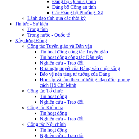
Đảng bộ Quân sự tỉnh
Đảng bộ Công an tỉnh
Các Đảng bộ Phường, Xã
Lãnh đạo tỉnh qua các thời kỳ
Tin tức - Sự kiện
Trong tỉnh
Trong nước - Quốc tế
Xây dựng Đảng
Công tác Tuyên giáo và Dân vận
Tin hoạt động công tác Tuyên giáo
Tin hoạt động công tác Dân vận
Nghiên cứu - Trao đổi
Đưa nghị quyết của Đảng vào cuộc sống
Bảo vệ nền tảng tư tưởng của Đảng
Học tập và làm theo tư tưởng, đạo đức, phong
cách Hồ Chí Minh
Công tác Tổ chức
Tin hoạt động
Nghiên cứu - Trao đổi
Công tác Kiểm tra
Tin hoạt động
Nghiên cứu - Trao đổi
Công tác Nội chính
Tin hoạt động
Nghiên cứu - Trao đổi