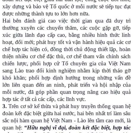
xây dựng và bảo vệ Tổ quốc ở mỗi nước sẽ tiếp tục đạt
được những thành tựu to lớn hơn nữa.
Hai bên đánh giá cao việc thời gian qua đã duy trì
thường xuyên các chuyến thăm, các cuộc gặp gỡ, tiếp
xúc giữa lãnh đạo cấp cao, bằng nhiều hình thức linh
hoạt, đổi mới; phát huy tốt và vận hành hiệu quả các cơ
chế hợp tác hiện có, đồng thời chủ động thiết lập, hoàn
thiện nhiều cơ chế đặc thù, cơ chế tham vấn chính sách
chiến lược, phối hợp cử Tổ chuyên gia của Việt Nam
sang Lào trao đổi kinh nghiệm nhằm kịp thời tháo gỡ
khó khăn; phối hợp định hướng trong những vấn đề
lớn liên quan đến an ninh, phát triển và hội nhập của
mỗi nước, đã góp phần quan trọng nâng cao hiệu quả
hợp tác ở tất cả các cấp, các lĩnh vực.
3.
Trên cơ sở kế thừa và phát huy truyền thống quan hệ
đoàn kết đặc biệt giữa hai nước, hai bên nhất trí làm sâu
sắc nội hàm quan hệ Việt Nam - Lào lên tầm cao mới, là
quan hệ:
“Hữu nghị vĩ đại, đoàn kết đặc biệt, hợp tác