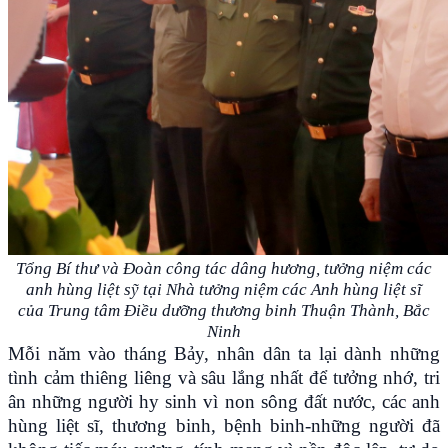
Tổng Bí thư và Đoàn công tác dâng hương, tưởng niệm các
anh hùng liệt sỹ tại Nhà tưởng niệm các Anh hùng liệt sĩ
của Trung tâm Điều dưỡng thương binh Thuận Thành, Bắc
Ninh
Mỗi năm vào tháng Bảy, nhân dân ta lại dành những
tình cảm thiêng liêng và sâu lắng nhất để tưởng nhớ, tri
ân những người hy sinh vì non sông đất nước, các anh
hùng liệt sĩ, thương binh, bệnh binh-những người đã