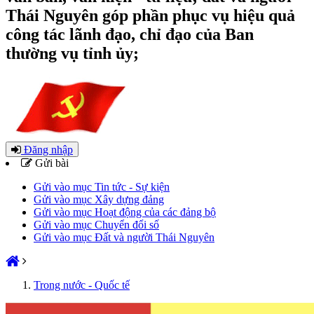
Thái Nguyên góp phần phục vụ hiệu quả
công tác lãnh đạo, chỉ đạo của Ban
thường vụ tỉnh ủy;
Đăng nhập
Gửi bài
Gửi vào mục Tin tức - Sự kiện
Gửi vào mục Xây dựng đảng
Gửi vào mục Hoạt động của các đảng bộ
Gửi vào mục Chuyển đổi số
Gửi vào mục Đất và người Thái Nguyên
Trong nước - Quốc tế