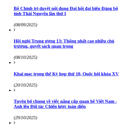
Bộ Chính trị duyệt nội dung Đại hội đại biểu Đảng bộ
tỉnh Thái Nguyên lần thứ I
(08/09/2025)
Hội nghị Trung ương 13: Thống nhất cao nhiều chủ
trương, quyết sách quan trọng
(08/10/2025)
Khai mạc trọng thể Kỳ họp thứ 10, Quốc hội khóa XV
(20/10/2025)
Tuyên bố chung về việc nâng cấp quan hệ Việt Nam -
Anh lên Đối tác Chiến lược toàn diện
(29/10/2025)