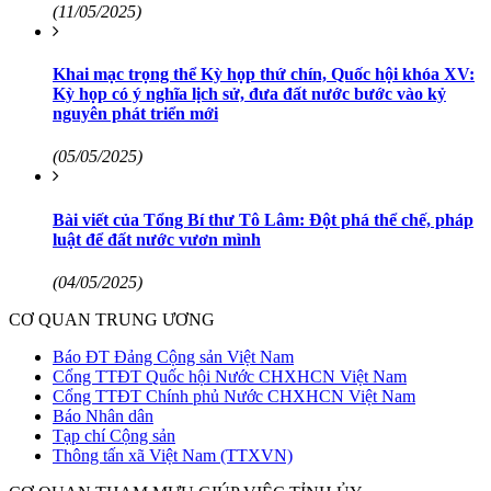
(11/05/2025)
Khai mạc trọng thể Kỳ họp thứ chín, Quốc hội khóa XV:
Kỳ họp có ý nghĩa lịch sử, đưa đất nước bước vào kỷ
nguyên phát triển mới
(05/05/2025)
Bài viết của Tổng Bí thư Tô Lâm: Đột phá thể chế, pháp
luật để đất nước vươn mình
(04/05/2025)
CƠ QUAN TRUNG ƯƠNG
Báo ĐT Đảng Cộng sản Việt Nam
Cổng TTĐT Quốc hội Nước CHXHCN Việt Nam
Cổng TTĐT Chính phủ Nước CHXHCN Việt Nam
Báo Nhân dân
Tạp chí Cộng sản
Thông tấn xã Việt Nam (TTXVN)