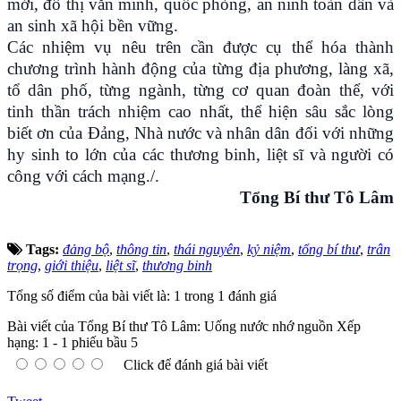
mới, đô thị văn minh, quốc phòng, an ninh toàn dân và
an sinh xã hội bền vững.
Các nhiệm vụ nêu trên cần được cụ thể hóa thành
chương trình hành động của từng địa phương, làng xã,
tổ dân phố, từng ngành, từng cơ quan đoàn thể, với
tinh thần trách nhiệm cao nhất, thể hiện sâu sắc lòng
biết ơn của Đảng, Nhà nước và nhân dân đối với những
hy sinh to lớn của các thương binh, liệt sĩ và người có
công với cách mạng./.
Tổng Bí thư Tô Lâm
Tags:
đảng bộ
,
thông tin
,
thái nguyên
,
kỷ niệm
,
tổng bí thư
,
trân
trọng
,
giới thiệu
,
liệt sĩ
,
thương binh
Tổng số điểm của bài viết là: 1 trong 1 đánh giá
Bài viết của Tổng Bí thư Tô Lâm: Uống nước nhớ nguồn
Xếp
hạng:
1
-
1
phiếu bầu
5
Click để đánh giá bài viết