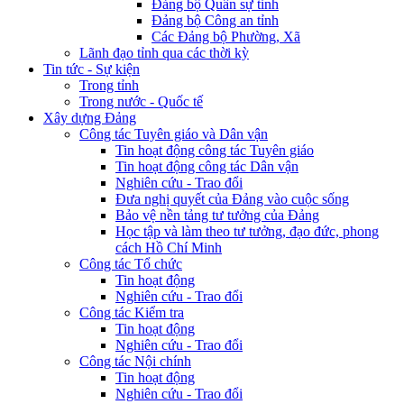
Đảng bộ Quân sự tỉnh
Đảng bộ Công an tỉnh
Các Đảng bộ Phường, Xã
Lãnh đạo tỉnh qua các thời kỳ
Tin tức - Sự kiện
Trong tỉnh
Trong nước - Quốc tế
Xây dựng Đảng
Công tác Tuyên giáo và Dân vận
Tin hoạt động công tác Tuyên giáo
Tin hoạt động công tác Dân vận
Nghiên cứu - Trao đổi
Đưa nghị quyết của Đảng vào cuộc sống
Bảo vệ nền tảng tư tưởng của Đảng
Học tập và làm theo tư tưởng, đạo đức, phong
cách Hồ Chí Minh
Công tác Tổ chức
Tin hoạt động
Nghiên cứu - Trao đổi
Công tác Kiểm tra
Tin hoạt động
Nghiên cứu - Trao đổi
Công tác Nội chính
Tin hoạt động
Nghiên cứu - Trao đổi