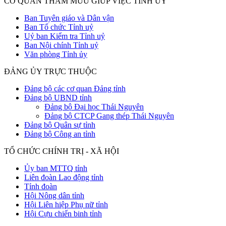
CƠ QUAN THAM MƯU GIÚP VIỆC TỈNH ỦY
Ban Tuyên giáo và Dân vận
Ban Tổ chức Tỉnh uỷ
Uỷ ban Kiểm tra Tỉnh uỷ
Ban Nội chính Tỉnh uỷ
Văn phòng Tỉnh ủy
ĐẢNG ỦY TRỰC THUỘC
Đảng bộ các cơ quan Đảng tỉnh
Đảng bộ UBND tỉnh
Đảng bộ Đại học Thái Nguyên
Đảng bộ CTCP Gang thép Thái Nguyên
Đảng bộ Quân sự tỉnh
Đảng bộ Công an tỉnh
TỔ CHỨC CHÍNH TRỊ - XÃ HỘI
Ủy ban MTTQ tỉnh
Liên đoàn Lao động tỉnh
Tỉnh đoàn
Hội Nông dân tỉnh
Hội Liên hiệp Phụ nữ tỉnh
Hội Cựu chiến binh tỉnh