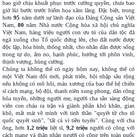
bao giờ chịu khuất phục trước cường quyền, chưa bao
giờ lùi bước trước hiểm họa xâm lăng. Đặc biệt, trong
hơn
95
năm dưới sự lãnh đạo của Đảng Cộng sản Việt
Nam,
80
năm Nhà nước Cộng hòa xã hội chủ nghĩa
Việt Nam, hàng triệu người con ưu tú của dân tộc đã
ngã xuống cho Tổ quốc đứng lên, cho đất nước được
độc lập, hòa bình, thống nhất, cho nhân dân được sống
trong tự do, ấm no, hạnh phúc, hướng tới phồn vinh,
thịnh vượng, hùng cường.
Chúng ta không thể có ngày hôm nay, không thể có
một Việt Nam đổi mới, phát triển, hội nhập sâu rộng
nếu không có mồ hôi, máu xương của bao thế hệ chiến
sĩ cách mạng, bộ đội, thanh niên xung phong, dân công
hỏa tuyến, những người mẹ, người cha sẵn sàng động
viên con cháu ra trận và giành phần khó khăn, gian
khổ, mất mát về mình với tinh thần "quyết tử cho tổ
quốc quyết sinh", "tất cả vì tiền tuyến". Cùng với cha
ông, hơn
1,2 triệu
liệt sĩ,
9,2 triệu
người có công với
cách mạng và thân nhân người có công trên toàn quốc