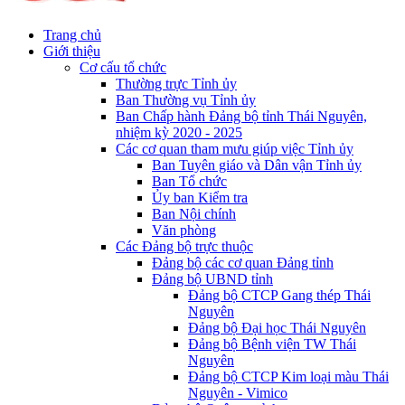
Trang chủ
Giới thiệu
Cơ cấu tổ chức
Thường trực Tỉnh ủy
Ban Thường vụ Tỉnh ủy
Ban Chấp hành Đảng bộ tỉnh Thái Nguyên,
nhiệm kỳ 2020 - 2025
Các cơ quan tham mưu giúp việc Tỉnh ủy
Ban Tuyên giáo và Dân vận Tỉnh ủy
Ban Tổ chức
Ủy ban Kiểm tra
Ban Nội chính
Văn phòng
Các Đảng bộ trực thuộc
Đảng bộ các cơ quan Đảng tỉnh
Đảng bộ UBND tỉnh
Đảng bộ CTCP Gang thép Thái
Nguyên
Đảng bộ Đại học Thái Nguyên
Đảng bộ Bệnh viện TW Thái
Nguyên
Đảng bộ CTCP Kim loại màu Thái
Nguyên - Vimico