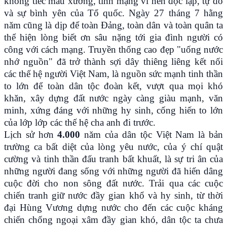
không tiếc máu xương, tính mạng vì nền độc lập, tự do
và sự bình yên của Tổ quốc. Ngày 27 tháng 7 hằng
năm cũng là dịp để toàn Đảng, toàn dân và toàn quân ta
thể hiện lòng biết ơn sâu nặng tới gia đình người có
công với cách mạng. Truyền thống cao đẹp "uống nước
nhớ nguồn" đã trở thành sợi dây thiêng liêng kết nối
các thế hệ người Việt Nam, là nguồn sức mạnh tinh thần
to lớn để toàn dân tộc đoàn kết, vượt qua mọi khó
khăn, xây dựng đất nước ngày càng giàu mạnh, văn
minh, xứng đáng với những hy sinh, cống hiến to lớn
của lớp lớp các thế hệ cha anh đi trước.
Lịch sử hơn
4.000
năm của dân tộc Việt Nam là bản
trường ca bất diệt của lòng yêu nước, của ý chí quật
cường và tinh thần đấu tranh bất khuất, là sự tri ân của
những người đang sống với những người đã hiến dâng
cuộc đời cho non sông đất nước. Trải qua các cuộc
chiến tranh giữ nước đầy gian khổ và hy sinh, từ thời
đại Hùng Vương dựng nước cho đến các cuộc kháng
chiến chống ngoại xâm đầy gian khó, dân tộc ta chưa