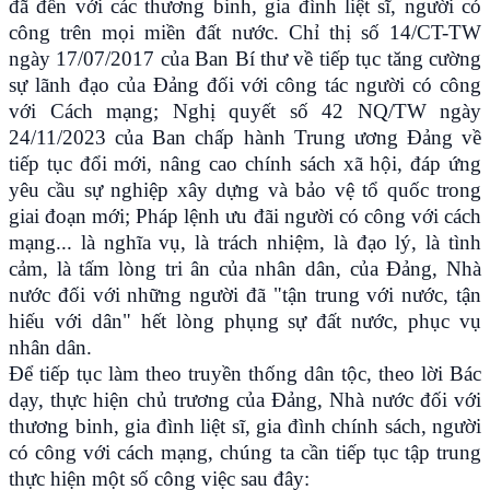
đã đến với các thương binh, gia đình liệt sĩ, người có
công trên mọi miền đất nước. Chỉ thị số 14/CT-TW
ngày 17/07/2017 của Ban Bí thư về tiếp tục tăng cường
sự lãnh đạo của Đảng đối với công tác người có công
với Cách mạng; Nghị quyết số 42 NQ/TW ngày
24/11/2023 của Ban chấp hành Trung ương Đảng về
tiếp tục đổi mới, nâng cao chính sách xã hội, đáp ứng
yêu cầu sự nghiệp xây dựng và bảo vệ tổ quốc trong
giai đoạn mới; Pháp lệnh ưu đãi người có công với cách
mạng... là nghĩa vụ, là trách nhiệm, là đạo lý, là tình
cảm, là tấm lòng tri ân của nhân dân, của Đảng, Nhà
nước đối với những người đã "tận trung với nước, tận
hiếu với dân" hết lòng phụng sự đất nước, phục vụ
nhân dân.
Để tiếp tục làm theo truyền thống dân tộc, theo lời Bác
dạy, thực hiện chủ trương của Đảng, Nhà nước đối với
thương binh, gia đình liệt sĩ, gia đình chính sách, người
có công với cách mạng, chúng ta cần tiếp tục tập trung
thực hiện một số công việc sau đây: