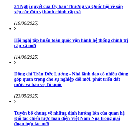
34 Nghị quyết của Ủy ban Thường vụ Quốc hội về sắp
xếp các đơn vị hành chính cấp xã
(19/06/2025)
Hội nghị tập huấn toàn quốc vận hành hệ thống chính trị
cấp xã mới
(14/06/2025)
Đồng chí Trần Đức Lương - Nhà lãnh đạo có nhiều đóng
góp quan trọng cho sự nghiệp đổi mới, phát triển đất
nước và bảo vệ Tổ quốc
(23/05/2025)
Tuyên bố chung về những định hướng lớn của quan hệ
Đối tác chiến lược toàn diện Việt Nam-Nga trong giai
đoạn hợp tác mới