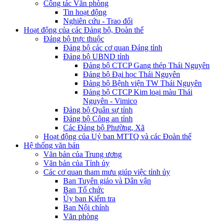
Công tác Văn phòng
Tin hoạt động
Nghiên cứu - Trao đổi
Hoạt động của các Đảng bộ, Đoàn thể
Đảng bộ trực thuộc
Đảng bộ các cơ quan Đảng tỉnh
Đảng bộ UBND tỉnh
Đảng bộ CTCP Gang thép Thái Nguyên
Đảng bộ Đại học Thái Nguyên
Đảng bộ Bệnh viện TW Thái Nguyên
Đảng bộ CTCP Kim loại màu Thái
Nguyên - Vimico
Đảng bộ Quân sự tỉnh
Đảng bộ Công an tỉnh
Các Đảng bộ Phường, Xã
Hoạt động của Uỷ ban MTTQ và các Đoàn thể
Hệ thống văn bản
Văn bản của Trung ương
Văn bản của Tỉnh ủy
Các cơ quan tham mưu giúp việc tỉnh ủy
Ban Tuyên giáo và Dân vận
Ban Tổ chức
Ủy ban Kiểm tra
Ban Nội chính
Văn phòng