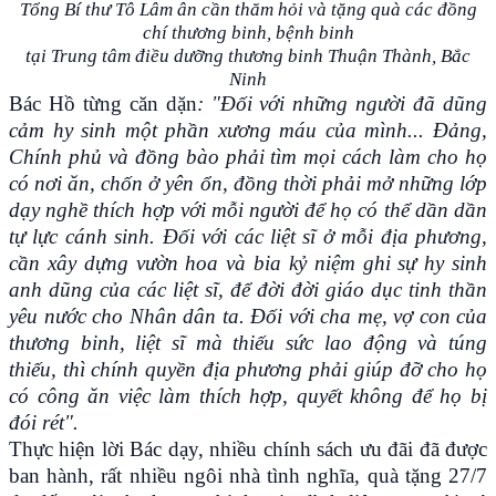
Tổng Bí thư Tô Lâm ân cần thăm hỏi và tặng quà các đồng
chí thương binh, bệnh binh
tại Trung tâm điều dưỡng thương binh Thuận Thành, Bắc
Ninh
Bác Hồ từng căn dặn
: "Đối với những người đã dũng
cảm hy sinh một phần xương máu của mình... Đảng,
Chính phủ và đồng bào phải tìm mọi cách làm cho họ
có nơi ăn, chốn ở yên ổn, đồng thời phải mở những lớp
dạy nghề thích hợp với mỗi người để họ có thể dần dần
tự lực cánh sinh. Đối với các liệt sĩ ở mỗi địa phương,
cần xây dựng vườn hoa và bia kỷ niệm ghi sự hy sinh
anh dũng của các liệt sĩ, để đời đời giáo dục tinh thần
yêu nước cho Nhân dân ta. Đối với cha mẹ, vợ con của
thương binh, liệt sĩ mà thiếu sức lao động và túng
thiếu, thì chính quyền địa phương phải giúp đỡ cho họ
có công ăn việc làm thích hợp, quyết không để họ bị
đói rét".
Thực hiện lời Bác dạy, nhiều chính sách ưu đãi đã được
ban hành, rất nhiều ngôi nhà tình nghĩa, quà tặng 27/7