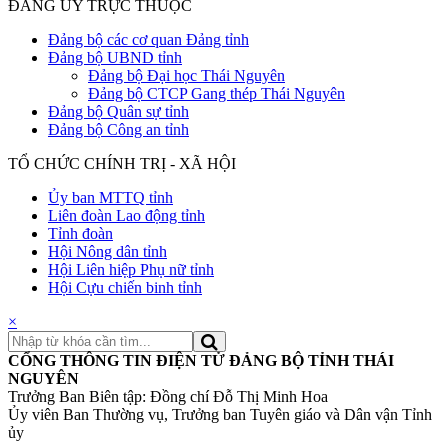
ĐẢNG ỦY TRỰC THUỘC
Đảng bộ các cơ quan Đảng tỉnh
Đảng bộ UBND tỉnh
Đảng bộ Đại học Thái Nguyên
Đảng bộ CTCP Gang thép Thái Nguyên
Đảng bộ Quân sự tỉnh
Đảng bộ Công an tỉnh
TỔ CHỨC CHÍNH TRỊ - XÃ HỘI
Ủy ban MTTQ tỉnh
Liên đoàn Lao động tỉnh
Tỉnh đoàn
Hội Nông dân tỉnh
Hội Liên hiệp Phụ nữ tỉnh
Hội Cựu chiến binh tỉnh
×
CỔNG THÔNG TIN ĐIỆN TỬ ĐẢNG BỘ TỈNH THÁI
NGUYÊN
Trưởng Ban Biên tập: Đồng chí Đỗ Thị Minh Hoa
Ủy viên Ban Thường vụ, Trưởng ban Tuyên giáo và Dân vận Tỉnh
ủy