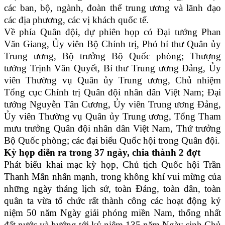
các ban, bộ, ngành, đoàn thể trung ương và lãnh đạo
các địa phương, các vị khách quốc tế.
Về phía Quân đội, dự phiên họp có Đại tướng Phan
Văn Giang, Ủy viên Bộ Chính trị, Phó bí thư Quân ủy
Trung ương, Bộ trưởng Bộ Quốc phòng; Thượng
tướng Trịnh Văn Quyết, Bí thư Trung ương Đảng, Ủy
viên Thường vụ Quân ủy Trung ương, Chủ nhiệm
Tổng cục Chính trị Quân đội nhân dân Việt Nam; Đại
tướng Nguyễn Tân Cương, Ủy viên Trung ương Đảng,
Ủy viên Thường vụ Quân ủy Trung ương, Tổng Tham
mưu trưởng Quân đội nhân dân Việt Nam, Thứ trưởng
Bộ Quốc phòng; các đại biểu Quốc hội trong Quân đội.
Kỳ họp diễn ra trong 37 ngày, chia thành 2 đợt
Phát biểu khai mạc kỳ họp, Chủ tịch Quốc hội Trần
Thanh Mẫn nhấn mạnh, trong không khí vui mừng của
những ngày tháng lịch sử, toàn Đảng, toàn dân, toàn
quân ta vừa tổ chức rất thành công các hoạt động kỷ
niệm 50 năm Ngày giải phóng miền Nam, thống nhất
đất nước và hướng tới kỷ niệm 135 năm Ngày sinh Chủ