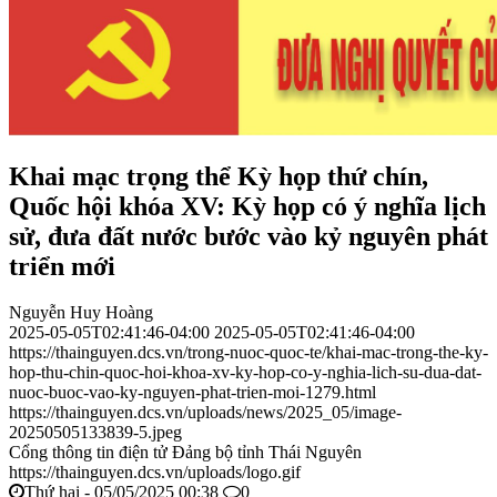
Khai mạc trọng thể Kỳ họp thứ chín,
Quốc hội khóa XV: Kỳ họp có ý nghĩa lịch
sử, đưa đất nước bước vào kỷ nguyên phát
triển mới
Nguyễn Huy Hoàng
2025-05-05T02:41:46-04:00
2025-05-05T02:41:46-04:00
https://thainguyen.dcs.vn/trong-nuoc-quoc-te/khai-mac-trong-the-ky-
hop-thu-chin-quoc-hoi-khoa-xv-ky-hop-co-y-nghia-lich-su-dua-dat-
nuoc-buoc-vao-ky-nguyen-phat-trien-moi-1279.html
https://thainguyen.dcs.vn/uploads/news/2025_05/image-
20250505133839-5.jpeg
Cổng thông tin điện tử Đảng bộ tỉnh Thái Nguyên
https://thainguyen.dcs.vn/uploads/logo.gif
Thứ hai - 05/05/2025 00:38
0