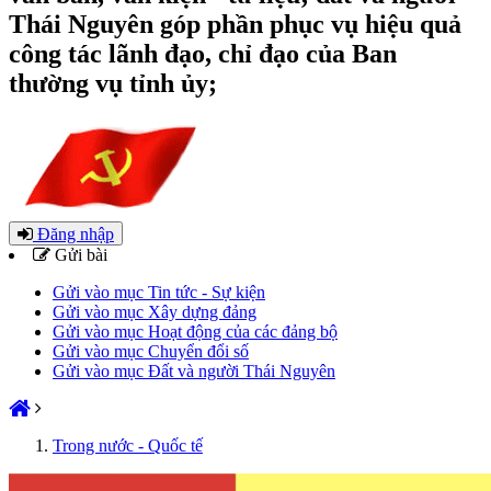
Thái Nguyên góp phần phục vụ hiệu quả
công tác lãnh đạo, chỉ đạo của Ban
thường vụ tỉnh ủy;
Đăng nhập
Gửi bài
Gửi vào mục Tin tức - Sự kiện
Gửi vào mục Xây dựng đảng
Gửi vào mục Hoạt động của các đảng bộ
Gửi vào mục Chuyển đổi số
Gửi vào mục Đất và người Thái Nguyên
Trong nước - Quốc tế