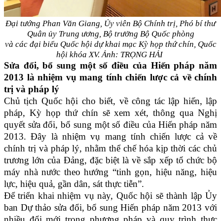
Đại tướng Phan Văn Giang, Ủy viên Bộ Chính trị, Phó bí thư
Quân ủy Trung ương, Bộ trưởng Bộ Quốc phòng
và các đại biểu Quốc hội dự khai mạc Kỳ họp thứ chín, Quốc
hội khóa XV. Ảnh: TRỌNG HẢI
Sửa đổi, bổ sung một số điều của Hiến pháp năm
2013 là nhiệm vụ mang tính chiến lược cả về chính
trị và pháp lý
Chủ tịch Quốc hội cho biết, về công tác lập hiến, lập
pháp, Kỳ họp thứ chín sẽ xem xét, thông qua Nghị
quyết sửa đổi, bổ sung một số điều của Hiến pháp năm
2013. Đây là nhiệm vụ mang tính chiến lược cả về
chính trị và pháp lý, nhằm thể chế hóa kịp thời các chủ
trương lớn của Đảng, đặc biệt là về sắp xếp tổ chức bộ
máy nhà nước theo hướng “tinh gọn, hiệu năng, hiệu
lực, hiệu quả, gần dân, sát thực tiễn”.
Để triển khai nhiệm vụ này, Quốc hội sẽ thành lập Ủy
ban Dự thảo sửa đổi, bổ sung Hiến pháp năm 2013 với
nhiều đổi mới trong phương pháp và quy trình thực