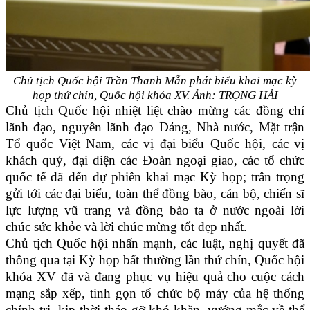
Chủ tịch Quốc hội Trần Thanh Mẫn phát biểu khai mạc kỳ
họp thứ chín, Quốc hội khóa XV. Ảnh: TRỌNG HẢI
Chủ tịch Quốc hội nhiệt liệt chào mừng các đồng chí
lãnh đạo, nguyên lãnh đạo Đảng, Nhà nước, Mặt trận
Tổ quốc Việt Nam, các vị đại biểu Quốc hội, các vị
khách quý, đại diện các Đoàn ngoại giao, các tổ chức
quốc tế đã đến dự phiên khai mạc Kỳ họp; trân trọng
gửi tới các đại biểu, toàn thể đồng bào, cán bộ, chiến sĩ
lực lượng vũ trang và đồng bào ta ở nước ngoài lời
chúc sức khỏe và lời chúc mừng tốt đẹp nhất.
Chủ tịch Quốc hội nhấn mạnh, các luật, nghị quyết đã
thông qua tại Kỳ họp bất thường lần thứ chín, Quốc hội
khóa XV đã và đang phục vụ hiệu quả cho cuộc cách
mạng sắp xếp, tinh gọn tổ chức bộ máy của hệ thống
chính trị, kịp thời tháo gỡ khó khăn, vướng mắc về thể