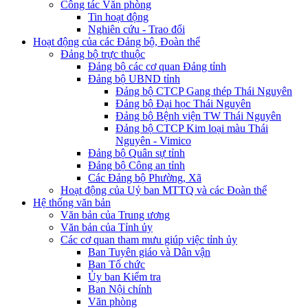
Công tác Văn phòng
Tin hoạt động
Nghiên cứu - Trao đổi
Hoạt động của các Đảng bộ, Đoàn thể
Đảng bộ trực thuộc
Đảng bộ các cơ quan Đảng tỉnh
Đảng bộ UBND tỉnh
Đảng bộ CTCP Gang thép Thái Nguyên
Đảng bộ Đại học Thái Nguyên
Đảng bộ Bệnh viện TW Thái Nguyên
Đảng bộ CTCP Kim loại màu Thái
Nguyên - Vimico
Đảng bộ Quân sự tỉnh
Đảng bộ Công an tỉnh
Các Đảng bộ Phường, Xã
Hoạt động của Uỷ ban MTTQ và các Đoàn thể
Hệ thống văn bản
Văn bản của Trung ương
Văn bản của Tỉnh ủy
Các cơ quan tham mưu giúp việc tỉnh ủy
Ban Tuyên giáo và Dân vận
Ban Tổ chức
Ủy ban Kiểm tra
Ban Nội chính
Văn phòng