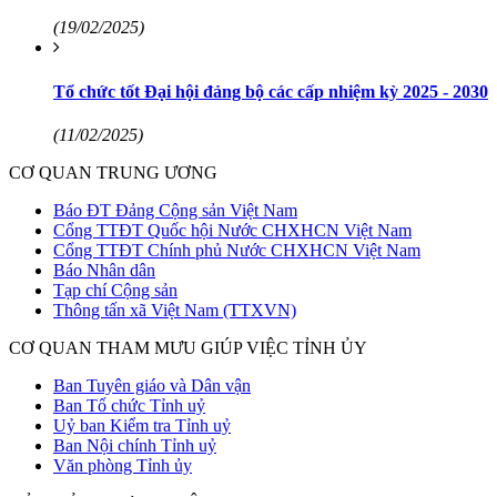
(19/02/2025)
Tổ chức tốt Đại hội đảng bộ các cấp nhiệm kỳ 2025 - 2030
(11/02/2025)
CƠ QUAN TRUNG ƯƠNG
Báo ĐT Đảng Cộng sản Việt Nam
Cổng TTĐT Quốc hội Nước CHXHCN Việt Nam
Cổng TTĐT Chính phủ Nước CHXHCN Việt Nam
Báo Nhân dân
Tạp chí Cộng sản
Thông tấn xã Việt Nam (TTXVN)
CƠ QUAN THAM MƯU GIÚP VIỆC TỈNH ỦY
Ban Tuyên giáo và Dân vận
Ban Tổ chức Tỉnh uỷ
Uỷ ban Kiểm tra Tỉnh uỷ
Ban Nội chính Tỉnh uỷ
Văn phòng Tỉnh ủy