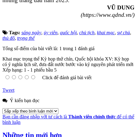
những tháng đầu năm 2025.
VŨ DUNG
(https://www.qdnd.vn/)
Tags:
sáng ngày
,
ủy viên
,
quốc hội
,
chủ tịch
,
khai mạc
,
sự chủ
,
thủ đô
,
trọng thể
Tổng số điểm của bài viết là: 1 trong 1 đánh giá
Khai mạc trọng thể Kỳ họp thứ chín, Quốc hội khóa XV: Kỳ họp
có ý nghĩa lịch sử, đưa đất nước bước vào kỷ nguyên phát triển mới
Xếp hạng:
1
-
1
phiếu bầu
5
Click để đánh giá bài viết
Tweet
Ý kiến bạn đọc
Bạn cần đăng nhập với tư cách là
Thành viên chính thức
để có thể
bình luận
Những tin mới hơn