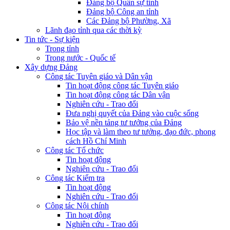
Đảng bộ Quân sự tỉnh
Đảng bộ Công an tỉnh
Các Đảng bộ Phường, Xã
Lãnh đạo tỉnh qua các thời kỳ
Tin tức - Sự kiện
Trong tỉnh
Trong nước - Quốc tế
Xây dựng Đảng
Công tác Tuyên giáo và Dân vận
Tin hoạt động công tác Tuyên giáo
Tin hoạt động công tác Dân vận
Nghiên cứu - Trao đổi
Đưa nghị quyết của Đảng vào cuộc sống
Bảo vệ nền tảng tư tưởng của Đảng
Học tập và làm theo tư tưởng, đạo đức, phong
cách Hồ Chí Minh
Công tác Tổ chức
Tin hoạt động
Nghiên cứu - Trao đổi
Công tác Kiểm tra
Tin hoạt động
Nghiên cứu - Trao đổi
Công tác Nội chính
Tin hoạt động
Nghiên cứu - Trao đổi