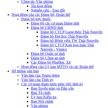
Công tác Văn phòng
Tin hoạt động
Nghiên cứu - Trao đổi
Hoạt động của các Đảng bộ, Đoàn thể
Đảng bộ trực thuộc
Đảng bộ các cơ quan Đảng tỉnh
Đảng bộ UBND tỉnh
Đảng bộ CTCP Gang thép Thái Nguyên
Đảng bộ Đại học Thái Nguyên
Đảng bộ Bệnh viện TW Thái Nguyên
Đảng bộ CTCP Kim loại màu Thái
Nguyên - Vimico
Đảng bộ Quân sự tỉnh
Đảng bộ Công an tỉnh
Các Đảng bộ Phường, Xã
Hoạt động của Uỷ ban MTTQ và các Đoàn thể
Hệ thống văn bản
Văn bản của Trung ương
Văn bản của Tỉnh ủy
Các cơ quan tham mưu giúp việc tỉnh ủy
Ban Tuyên giáo và Dân vận
Ban Tổ chức
Ủy ban Kiểm tra
Ban Nội chính
Văn phòng