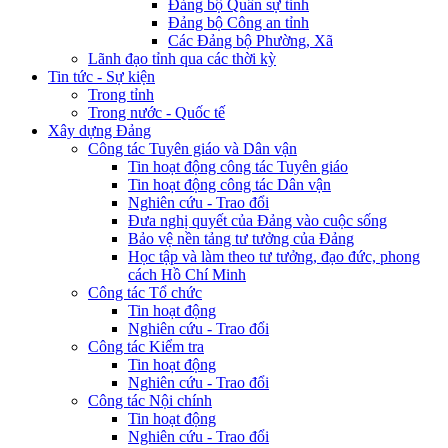
Đảng bộ Quân sự tỉnh
Đảng bộ Công an tỉnh
Các Đảng bộ Phường, Xã
Lãnh đạo tỉnh qua các thời kỳ
Tin tức - Sự kiện
Trong tỉnh
Trong nước - Quốc tế
Xây dựng Đảng
Công tác Tuyên giáo và Dân vận
Tin hoạt động công tác Tuyên giáo
Tin hoạt động công tác Dân vận
Nghiên cứu - Trao đổi
Đưa nghị quyết của Đảng vào cuộc sống
Bảo vệ nền tảng tư tưởng của Đảng
Học tập và làm theo tư tưởng, đạo đức, phong
cách Hồ Chí Minh
Công tác Tổ chức
Tin hoạt động
Nghiên cứu - Trao đổi
Công tác Kiểm tra
Tin hoạt động
Nghiên cứu - Trao đổi
Công tác Nội chính
Tin hoạt động
Nghiên cứu - Trao đổi