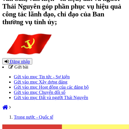
Thái Nguyên góp phần phục vụ hiệu quả
công tác lãnh đạo, chỉ đạo của Ban
thường vụ tỉnh ủy;
Đăng nhập
Gửi bài
Gửi vào mục Tin tức - Sự kiện
Gửi vào mục Xây dựng đảng
Gửi vào mục Hoạt động của các đảng bộ
Gửi vào mục Chuyển đổi số
Gửi vào mục Đất và người Thái Nguyên
Trong nước - Quốc tế