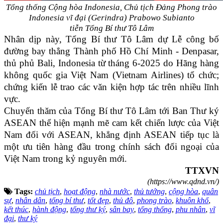
Tổng thống Cộng hòa Indonesia, Chủ tịch Đảng Phong trào
Indonesia vĩ đại (Gerindra) Prabowo Subianto
tiễn Tổng Bí thư Tô Lâm
Nhân dịp này, Tổng Bí thư Tô Lâm dự Lễ công bố
đường bay thẳng Thành phố Hồ Chí Minh - Denpasar,
thủ phủ Bali, Indonesia từ tháng 6-2025 do Hãng hàng
không quốc gia Việt Nam (Vietnam Airlines) tổ chức;
chứng kiến lễ trao các văn kiện hợp tác trên nhiều lĩnh
vực.
Chuyến thăm của Tổng Bí thư Tô Lâm tới Ban Thư ký
ASEAN thể hiện mạnh mẽ cam kết chiến lược của Việt
Nam đối với ASEAN, khẳng định ASEAN tiếp tục là
một ưu tiên hàng đầu trong chính sách đối ngoại của
Việt Nam trong kỷ nguyên mới.
TTXVN
(https://www.qdnd.vn/)
Tags:
chủ tịch
,
hoạt động
,
nhà nước
,
thủ tướng
,
cộng hòa
,
quân
sự
,
nhân dân
,
tổng bí thư
,
tốt đẹp
,
thủ đô
,
phong trào
,
khuôn khổ
,
kết thúc
,
hành động
,
tổng thư ký
,
sân bay
,
tổng thống
,
phu nhân
,
vĩ
đại
,
thư ký