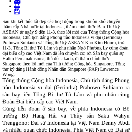
Sau khi kết thúc tốt đẹp các hoạt động trong khuôn khổ chuyến
thăm cấp Nhà nước tại Indonesia, thăm chính thức Ban Thư ký
ASEAN từ ngày 9 đến 11-3, theo lời mời của Tổng thống Cộng hòa
Indonesia, Chủ tịch đảng Phong trào Indonesia vĩ đại (Gerindra)
Prabowo Subianto và Tổng thư ký ASEAN Kao Kim Hourn, trưa
11-3, Tổng Bí thư Tô Lâm và phu nhân Ngô Phương Ly cùng đoàn
đại biểu cấp cao Việt Nam đã lên chuyên cơ, rời Sân bay quân sự
Halim Perdanakusuma, thủ đô Jakarta, đi thăm chính thức
Singapore theo lời mời của Thủ tướng Cộng hòa Singapore, Tổng
thư ký đảng Hành động Nhân dân Singapore (PAP) Lawrence
Wong.
Tổng thống Cộng hòa Indonesia, Chủ tịch đảng Phong
trào Indonesia vĩ đại (Gerindra) Prabowo Subianto ra
sân bay tiễn Tổng Bí thư Tô Lâm và phu nhân cùng
Đoàn Đại biểu cấp cao Việt Nam.
Cùng tiễn đoàn ở sân bay, về phía Indonesia có Bộ
trưởng Bộ Hàng Hải và Thủy sản Sakti Wahyu
Trenggono; Đại sứ Indonesia tại Việt Nam Denny Abdi
và nhiều quan chức Indonesia. Phía Việt Nam có Đại sứ