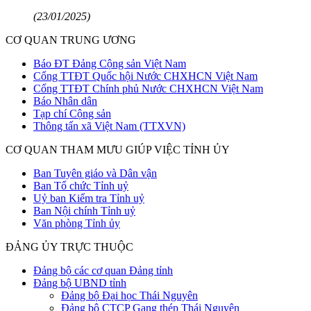
(23/01/2025)
CƠ QUAN TRUNG ƯƠNG
Báo ĐT Đảng Cộng sản Việt Nam
Cổng TTĐT Quốc hội Nước CHXHCN Việt Nam
Cổng TTĐT Chính phủ Nước CHXHCN Việt Nam
Báo Nhân dân
Tạp chí Cộng sản
Thông tấn xã Việt Nam (TTXVN)
CƠ QUAN THAM MƯU GIÚP VIỆC TỈNH ỦY
Ban Tuyên giáo và Dân vận
Ban Tổ chức Tỉnh uỷ
Uỷ ban Kiểm tra Tỉnh uỷ
Ban Nội chính Tỉnh uỷ
Văn phòng Tỉnh ủy
ĐẢNG ỦY TRỰC THUỘC
Đảng bộ các cơ quan Đảng tỉnh
Đảng bộ UBND tỉnh
Đảng bộ Đại học Thái Nguyên
Đảng bộ CTCP Gang thép Thái Nguyên