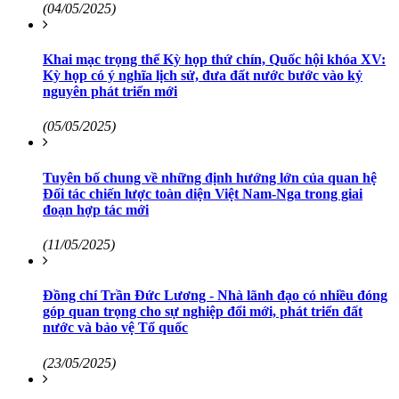
(04/05/2025)
Khai mạc trọng thể Kỳ họp thứ chín, Quốc hội khóa XV:
Kỳ họp có ý nghĩa lịch sử, đưa đất nước bước vào kỷ
nguyên phát triển mới
(05/05/2025)
Tuyên bố chung về những định hướng lớn của quan hệ
Đối tác chiến lược toàn diện Việt Nam-Nga trong giai
đoạn hợp tác mới
(11/05/2025)
Đồng chí Trần Đức Lương - Nhà lãnh đạo có nhiều đóng
góp quan trọng cho sự nghiệp đổi mới, phát triển đất
nước và bảo vệ Tổ quốc
(23/05/2025)