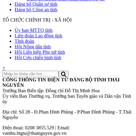
Đảng bộ Quân sự tỉnh
Đảng bộ Công an tỉnh
TỔ CHỨC CHÍNH TRỊ - XÃ HỘI
Ủy ban MTTQ tỉnh
Liên đoàn Lao động tỉnh
Tỉnh đoàn
Hội Nông dân tỉnh
Hội Liên hiệp Phụ nữ tỉnh
Hội Cựu chiến binh tỉnh
×
CỔNG THÔNG TIN ĐIỆN TỬ ĐẢNG BỘ TỈNH THÁI
NGUYÊN
Trưởng Ban Biên tập: Đồng chí Đỗ Thị Minh Hoa
Ủy viên Ban Thường vụ, Trưởng ban Tuyên giáo và Dân vận Tỉnh
ủy
Địa chỉ: Số 28 - Đ.Phan Đình Phùng - P.Phan Đình Phùng - T.Thái
Nguyên
Điện thoại: 0208 3855.529 | Email:
vanthu.btgtu@thainguyen.gov.vn