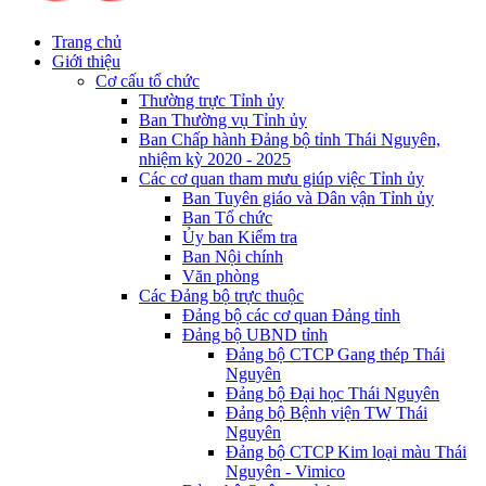
Trang chủ
Giới thiệu
Cơ cấu tổ chức
Thường trực Tỉnh ủy
Ban Thường vụ Tỉnh ủy
Ban Chấp hành Đảng bộ tỉnh Thái Nguyên,
nhiệm kỳ 2020 - 2025
Các cơ quan tham mưu giúp việc Tỉnh ủy
Ban Tuyên giáo và Dân vận Tỉnh ủy
Ban Tổ chức
Ủy ban Kiểm tra
Ban Nội chính
Văn phòng
Các Đảng bộ trực thuộc
Đảng bộ các cơ quan Đảng tỉnh
Đảng bộ UBND tỉnh
Đảng bộ CTCP Gang thép Thái
Nguyên
Đảng bộ Đại học Thái Nguyên
Đảng bộ Bệnh viện TW Thái
Nguyên
Đảng bộ CTCP Kim loại màu Thái
Nguyên - Vimico