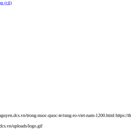
n (cũ)
ainguyen.dcs.vn/trong-nuoc-quoc-te/rang-ro-viet-nam-1200.html
https:/
.dcs.vn/uploads/logo.gif