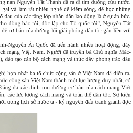
nồng nàn Nguyễn Tất Thành đã ra đi tìm đường cứu nước.
 gai và làm rất nhiều nghề để kiếm sống, để học những
 đau của các tầng lớp nhân dân lao động là ở sự áp bức,
 cho đồng bào tôi, độc lập cho Tổ quốc tôi”, Nguyễn Tất
đề cơ bản của đường lối giải phóng dân tộc gắn liền với
ành-Nguyễn Ái Quốc đã tiến hành nhiều hoạt động, dày
o cách mạng Việt Nam. Người đã truyền bá Chủ nghĩa Mác-
, đào tạo cán bộ cách mạng và thúc đẩy phong trào đấu
ị hợp nhất ba tổ chức cộng sản ở Việt Nam đã diễn ra,
chức cộng sản Việt Nam thành một lực lượng duy nhất, có
p Đảng đã xác định con đường cơ bản của cách mạng Việt
ản, các lực lượng cách mạng và toàn thể dân tộc. Sự kiện
i trong lịch sử nước ta - kỷ nguyên đấu tranh giành độc