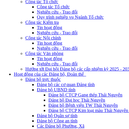
Công tác Tổ chức
Công tác Tổ chức
Nghiên cứu - Trao đổi
Quy trình nghiệp vụ Ngành Tổ chức
Công tác Kiểm tra
Tin hoạt động
Nghiên cứu - Trao đổi
Công tác Nội chính
Tin hoạt động
Nghiên cứu - Trao đổi
Công tác Văn phòng
Tin hoạt động
Nghiên cứu - Trao đổi
Hướng tới Đại hội Đảng bộ các cấp nhiệm kỳ 2025 - 20
Hoạt động của các Đảng bộ, Đoàn thể
Đảng bộ trực thuộc
Đảng bộ các cơ quan Đảng tỉnh
Đảng bộ UBND tỉnh
Đảng bộ CTCP Gang thép Thái Nguyên
Đảng bộ Đại học Thái Nguyên
Đảng bộ Bệnh viện TW Thái Nguyên
Đảng bộ CTCP Kim loại màu Thái Nguyên 
Đảng bộ Quân sự tỉnh
Đảng bộ Công an tỉnh
Các Đảng bộ Phường, Xã