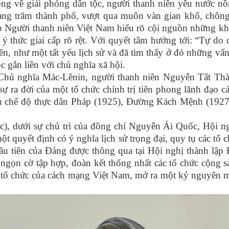
ỏng về giải phóng dân tộc, người thanh niên yêu nước 
hàng trăm thành phố, vượt qua muôn vàn gian khổ, chông
p Người thanh niên Việt Nam hiểu rõ cội nguồn những khổ
 ý thức giai cấp rõ rệt. Với quyết tâm hướng tới: “Tự do
, như một tất yếu lịch sử và đã tìm thấy ở đó những vấn 
c gắn liền với chủ nghĩa xã hội.
a Chủ nghĩa Mác-Lênin, người thanh niên Nguyễn Tất Th
 sự ra đời của một tổ chức chính trị tiên phong lãnh đạ
 chế độ thực dân Pháp (1925), Đường Kách Mệnh (1927)
 dưới sự chủ trì của đồng chí Nguyễn Ái Quốc, Hội ngh
 quyết định có ý nghĩa lịch sử trọng đại, quy tụ các tổ 
ầu tiên của Đảng được thông qua tại Hội nghị thành lậ
 ngọn cờ tập hợp, đoàn kết thống nhất các tổ chức cộng s
tổ chức của cách mạng Việt Nam, mở ra một kỷ nguyên mớ