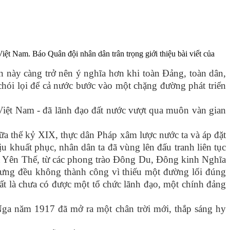
t Nam. Báo Quân đội nhân dân trân trọng giới thiệu bài viết của
này càng trở nên ý nghĩa hơn khi toàn Đảng, toàn dân,
ói lọi để cả nước bước vào một chặng đường phát triển
 Việt Nam - đã lãnh đạo đất nước vượt qua muôn vàn gian
ữa thế kỷ XIX, thực dân Pháp xâm lược nước ta và áp đặt
ịu khuất phục, nhân dân ta đã vùng lên đấu tranh liên tục
 Yên Thế, từ các phong trào Đông Du, Đông kinh Nghĩa
hưng đều không thành công vì thiếu một đường lối đúng
ất là chưa có được một tổ chức lãnh đạo, một chính đảng
 Nga năm 1917 đã mở ra một chân trời mới, thắp sáng hy