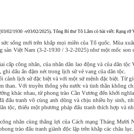
/02/1930 -v03/02/2025), Tổng Bí thư Tô Lâm có bài viết: Rạng rỡ Việ
ức sống mới trên khắp mọi miền của Tổ quốc. Mùa xuân 
 sản Việt Nam (3-2-1930 / 3-2-2025) như một mốc son ch
iai cấp công nhân, của nhân dân lao động và của dân tộc
, ghi dấu ấn đậm nét trong lịch sử vẻ vang của dân tộc.
cảnh lịch sử đặc biệt và với một sứ mệnh đặc biệt. Từ gi
 lầm than. Với truyền thống yêu nước và tinh thần không ch
ớng khác nhau, từ phong trào Cần Vương đến khởi nghĩa
đã đấu tranh vô cùng anh dũng và chịu nhiều hy sinh, n
ân tộc, thiếu một phương pháp đấu tranh thích hợp và nh
rào công nhân cùng thắng lợi của Cách mạng Tháng Mười
hong trào đấu tranh giành độc lập trên khắp các châu lục.