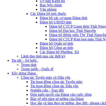
Ủy ban Kiểm tra
Ban Nội chính
Văn phòng
Các Đảng bộ trực thuộc
Đảng bộ các cơ quan Đảng tỉnh
Đảng bộ UBND tỉnh
Đảng bộ CTCP Gang thép Thái Ngu
Đảng bộ Đại học Thái Nguyên
Đảng bộ Bệnh viện TW Thái Nguyê
Đảng bộ CTCP Kim loại màu Thái N
Đảng bộ Quân sự tỉnh
Đảng bộ Công an tỉnh
Các Đảng bộ Phường, Xã
Lãnh đạo tỉnh qua các thời kỳ
Tin tức - Sự kiện
Trong tỉnh
Trong nước - Quốc tế
Xây dựng Đảng
Công tác Tuyên giáo và Dân vận
Tin hoạt động công tác Tuyên giáo
Tin hoạt động công tác Dân vận
Nghiên cứu - Trao đổi
Đưa nghị quyết của Đảng vào cuộc sống
Bảo vệ nền tảng tư tưởng của Đảng
Học tập và làm theo tư tưởng, đạo đức, phong cá