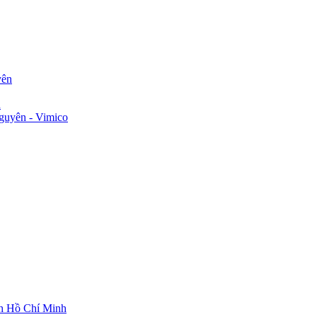
yên
n
guyên - Vimico
ch Hồ Chí Minh