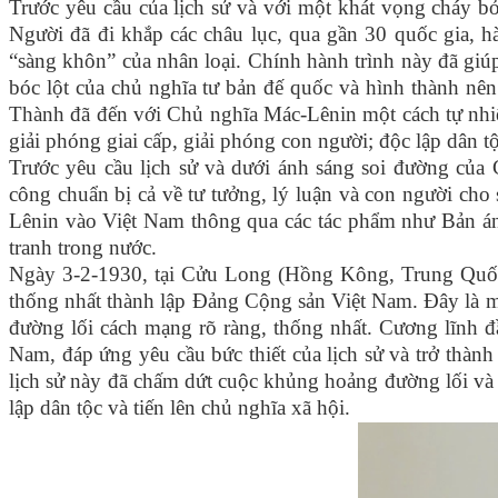
Trước yêu cầu của lịch sử và với một khát vọng cháy b
Người đã đi khắp các châu lục, qua gần 30 quốc gia, 
“sàng khôn” của nhân loại. Chính hành trình này đã giú
bóc lột của chủ nghĩa tư bản đế quốc và hình thành nên
Thành đã đến với Chủ nghĩa Mác-Lênin một cách tự nhiên
giải phóng giai cấp, giải phóng con người; độc lập dân tộ
Trước yêu cầu lịch sử và dưới ánh sáng soi đường củ
công chuẩn bị cả về tư tưởng, lý luận và con người cho
Lênin vào Việt Nam thông qua các tác phẩm như Bản án
tranh trong nước.
Ngày 3-2-1930, tại Cửu Long (Hồng Kông, Trung Quốc),
thống nhất thành lập Đảng Cộng sản Việt Nam. Đây là một
đường lối cách mạng rõ ràng, thống nhất. Cương lĩnh đ
Nam, đáp ứng yêu cầu bức thiết của lịch sử và trở thành
lịch sử này đã chấm dứt cuộc khủng hoảng đường lối và 
lập dân tộc và tiến lên chủ nghĩa xã hội.