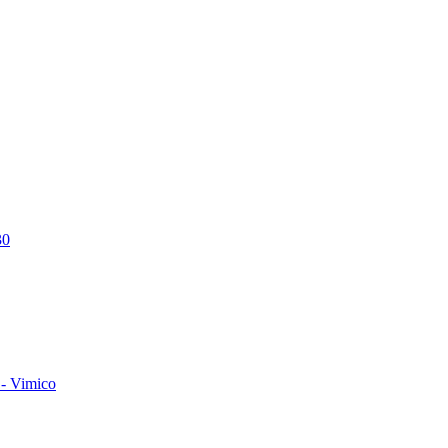
30
- Vimico