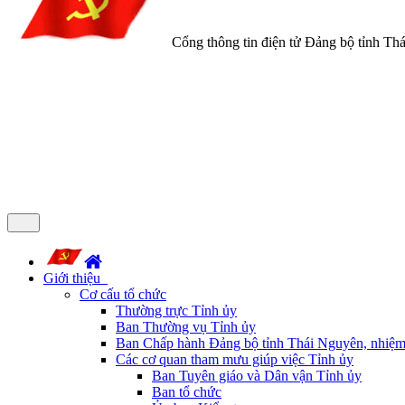
Cổng thông tin điện tử Đảng bộ tỉnh Th
Giới thiệu
Cơ cấu tổ chức
Thường trực Tỉnh ủy
Ban Thường vụ Tỉnh ủy
Ban Chấp hành Đảng bộ tỉnh Thái Nguyên, nhiệm
Các cơ quan tham mưu giúp việc Tỉnh ủy
Ban Tuyên giáo và Dân vận Tỉnh ủy
Ban tổ chức