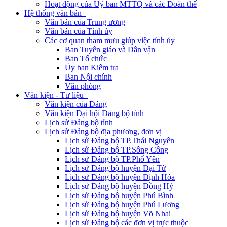
Hoạt động của Uỷ ban MTTQ và các Đoàn thể
Hệ thống văn bản
Văn bản của Trung ương
Văn bản của Tỉnh ủy
Các cơ quan tham mưu giúp việc tỉnh ủy
Ban Tuyên giáo và Dân vận
Ban Tổ chức
Ủy ban Kiểm tra
Ban Nội chính
Văn phòng
Văn kiện - Tư liệu
Văn kiện của Đảng
Văn kiện Đại hội Đảng bộ tỉnh
Lịch sử Đảng bộ tỉnh
Lịch sử Đảng bộ địa phương, đơn vị
Lịch sử Đảng bộ TP.Thái Nguyên
Lịch sử Đảng bộ TP.Sông Công
Lịch sử Đảng bộ TP.Phổ Yên
Lịch sử Đảng bộ huyện Đại Từ
Lịch sử Đảng bộ huyện Định Hóa
Lịch sử Đảng bộ huyện Đồng Hỷ
Lịch sử Đảng bộ huyện Phú Bình
Lịch sử Đảng bộ huyện Phú Lương
Lịch sử Đảng bộ huyện Võ Nhai
Lịch sử Đảng bộ các đơn vị trực thuộc