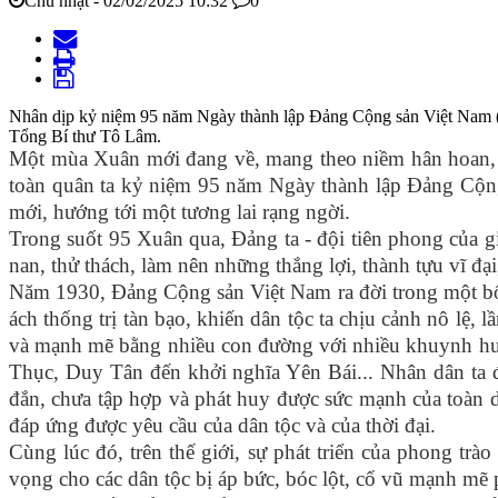
Chủ nhật - 02/02/2025 10:32
0
Nhân dịp kỷ niệm 95 năm Ngày thành lập Đảng Cộng sản Việt Nam (03
Tổng Bí thư Tô Lâm.
Một mùa Xuân mới đang về, mang theo niềm hân hoan, s
toàn quân ta kỷ niệm 95 năm Ngày thành lập Đảng Cộng
mới, hướng tới một tương lai rạng ngời.
Trong suốt 95 Xuân qua, Đảng ta - đội tiên phong của g
nan, thử thách, làm nên những thắng lợi, thành tựu vĩ đại
Năm 1930, Đảng Cộng sản Việt Nam ra đời trong một bối 
ách thống trị tàn bạo, khiến dân tộc ta chịu cảnh nô lệ,
và mạnh mẽ bằng nhiều con đường với nhiều khuynh hư
Thục, Duy Tân đến khởi nghĩa Yên Bái... Nhân dân ta 
đắn, chưa tập hợp và phát huy được sức mạnh của toàn d
đáp ứng được yêu cầu của dân tộc và của thời đại.
Cùng lúc đó, trên thế giới, sự phát triển của phong t
vọng cho các dân tộc bị áp bức, bóc lột, cổ vũ mạnh mẽ p