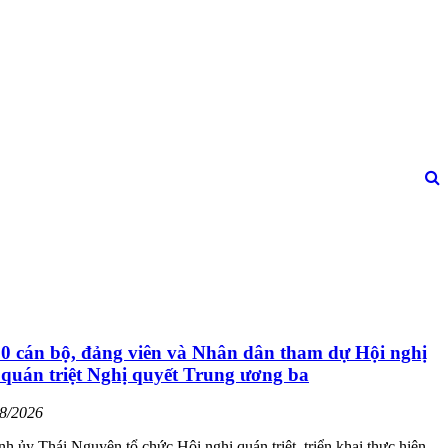
00 cán bộ, đảng viên và Nhân dân tham dự Hội nghị
 quán triệt Nghị quyết Trung ương ba
08/2026
nh ủy Thái Nguyên tổ chức Hội nghị quán triệt, triển khai thực hiện