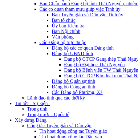
Ban Chấp hành Đảng bộ tỉnh Thái Nguyên, nhiệm
Các cơ quan tham mưu giúp việc Tỉnh ủy
Ban Tuyên giáo và Dân vận Tỉnh ủy
Ban tổ chức
Ủy ban Kiểm tra
Ban Nội chính
Văn phòng
Các Đảng bộ trực thuộc
Đảng bộ các cơ quan Đảng tỉnh
Đảng bộ UBND tỉnh
Đảng bộ CTCP Gang thép Thái Ngu
Đảng bộ Đại học Thái Nguyên
Đảng bộ Bệnh viện TW Thái Nguyê
Đảng bộ CTCP Kim loại màu Thái N
Đảng bộ Quân sự tỉnh
Đảng bộ Công an tỉnh
Các Đảng bộ Phường, Xã
Lãnh đạo tỉnh qua các thời kỳ
Tin tức - Sự kiện
Trong tỉnh
Trong nước - Quốc tế
Xây dựng Đảng
Công tác Tuyên giáo và Dân vận
Tin hoạt động công tác Tuyên giáo
Tin hoạt động công tác Dân vận