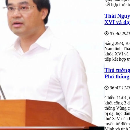
kết hợp trực 
Thái Nguy
XVI và đạ
03:40 29/
Sáng 29/3, Ba
Nam tỉnh Thá
khóa XVI và 
tiếp kết hợp 
Thủ tướng
Phổ thông
06:47 11/
Chiều 11/01,
khởi công 3 d
thông Vùng c
bị đại học dâ
thứ XIV của Đ
tuyến từ điểm
Minh và tỉnh