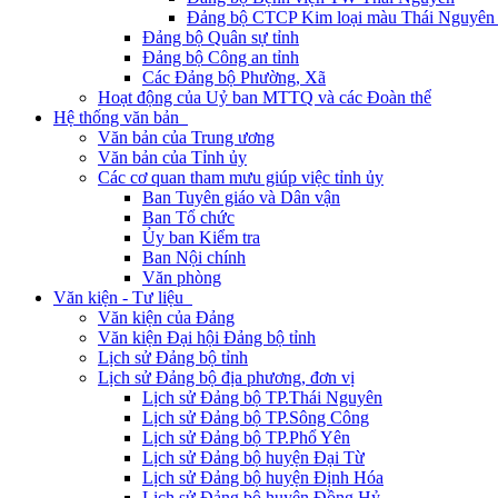
Đảng bộ CTCP Kim loại màu Thái Nguyên 
Đảng bộ Quân sự tỉnh
Đảng bộ Công an tỉnh
Các Đảng bộ Phường, Xã
Hoạt động của Uỷ ban MTTQ và các Đoàn thể
Hệ thống văn bản
Văn bản của Trung ương
Văn bản của Tỉnh ủy
Các cơ quan tham mưu giúp việc tỉnh ủy
Ban Tuyên giáo và Dân vận
Ban Tổ chức
Ủy ban Kiểm tra
Ban Nội chính
Văn phòng
Văn kiện - Tư liệu
Văn kiện của Đảng
Văn kiện Đại hội Đảng bộ tỉnh
Lịch sử Đảng bộ tỉnh
Lịch sử Đảng bộ địa phương, đơn vị
Lịch sử Đảng bộ TP.Thái Nguyên
Lịch sử Đảng bộ TP.Sông Công
Lịch sử Đảng bộ TP.Phổ Yên
Lịch sử Đảng bộ huyện Đại Từ
Lịch sử Đảng bộ huyện Định Hóa
Lịch sử Đảng bộ huyện Đồng Hỷ