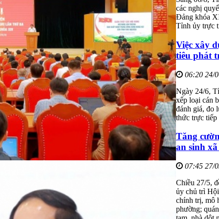
các nghị quyế
Đảng khóa XI
Tỉnh ủy trực 
Việc xây d
tiêu phát t
06:20 24/
Ngày 24/6, Tỉ
xếp loại cán 
đánh giá, đo 
thức trực tiế
Tăng cường
an sinh xã
07:45 27/
Chiều 27/5, 
ủy chủ trì Hộ
chính trị, mô
phường; quán t
tạm, nhà dột n