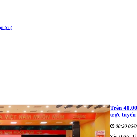
n (cũ)
Trên 40.0
trực tuyến
08:20 06/
Sáng 06/8, Tỉ