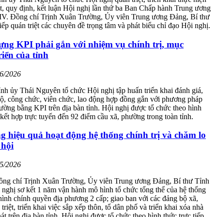
t, quy định, kết luận Hội nghị lần thứ ba Ban Chấp hành Trung ương
V. Đồng chí Trịnh Xuân Trường, Ủy viên Trung ương Đảng, Bí thư
tiếp quán triệt các chuyên đề trọng tâm và phát biểu chỉ đạo Hội nghị.
ựng KPI phải gắn với nhiệm vụ chính trị, mục
riển của tỉnh
06/2026
nh ủy Thái Nguyên tổ chức Hội nghị tập huấn triển khai đánh giá,
bộ, công chức, viên chức, lao động hợp đồng gắn với phương pháp
lường bằng KPI trên địa bàn tỉnh. Hội nghị được tổ chức theo hình
p kết hợp trực tuyến đến 92 điểm cầu xã, phường trong toàn tỉnh.
 hiệu quả hoạt động hệ thống chính trị và chăm lo
 hội
05/2026
đồng chí Trịnh Xuân Trường, Ủy viên Trung ương Đảng, Bí thư Tỉnh
i nghị sơ kết 1 năm vận hành mô hình tổ chức tổng thể của hệ thống
 hình chính quyền địa phương 2 cấp; giao ban với các đảng bộ xã,
riệt, triển khai việc sắp xếp thôn, tổ dân phố và triển khai xóa nhà
át trên địa bàn tỉnh. Hội nghị được tổ chức theo hình thức trực tiếp