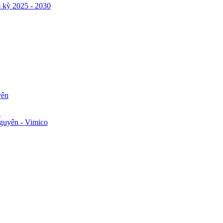
 kỳ 2025 - 2030
yên
n
guyên - Vimico