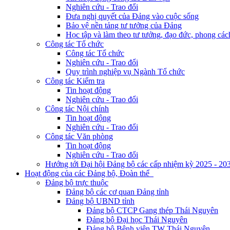
Nghiên cứu - Trao đổi
Đưa nghị quyết của Đảng vào cuộc sống
Bảo vệ nền tảng tư tưởng của Đảng
Học tập và làm theo tư tưởng, đạo đức, phong cá
Công tác Tổ chức
Công tác Tổ chức
Nghiên cứu - Trao đổi
Quy trình nghiệp vụ Ngành Tổ chức
Công tác Kiểm tra
Tin hoạt động
Nghiên cứu - Trao đổi
Công tác Nội chính
Tin hoạt động
Nghiên cứu - Trao đổi
Công tác Văn phòng
Tin hoạt động
Nghiên cứu - Trao đổi
Hướng tới Đại hội Đảng bộ các cấp nhiệm kỳ 2025 - 20
Hoạt động của các Đảng bộ, Đoàn thể
Đảng bộ trực thuộc
Đảng bộ các cơ quan Đảng tỉnh
Đảng bộ UBND tỉnh
Đảng bộ CTCP Gang thép Thái Nguyên
Đảng bộ Đại học Thái Nguyên
Đảng bộ Bệnh viện TW Thái Nguyên