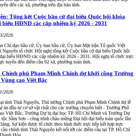
tuyến đến các xã, phường trên địa bàn tỉnh.
ên: Tổng kết Cuộc bầu cử đại biểu Quốc hội khóa
i biểu HĐND các cấp nhiệm kỳ 2026 - 2031
03/2026
n Chỉ đạo bầu cử, Ủy ban bầu cử, Ủy ban Mặt trận Tổ quốc Việt
i Nguyên tổ chức Hội nghị tổng kết Cuộc bầu cử đại biểu Quốc hội
đại biểu HĐND các cấp nhiệm kỳ 2026 - 2031. Hội nghị tổ chức trực
trực tuyến đến điểm cầu 92 xã, phường toàn tỉnh.
 Chính phủ Phạm Minh Chính dự khởi công Trường
 Vùng cao Việt Bắc
01/2026
 tại tỉnh Thái Nguyên, Thủ tướng Chính phủ Phạm Minh Chính dự lễ
ự án đầu tư cơ sở vật chất cho các trường chuyên biệt - Trường Phổ
ao Việt Bắc, Trường Dự bị đại học TP. Hồ Chí Minh và Trường Dự
n tộc Sầm Sơn - công trình chào mừng Đại hội đại biểu toàn quốc lần
ảng. Sự kiện được tổ chức theo hình thức trực tiếp kết hợp trực
 cầu chính tỉnh Thái Nguyên kết nối tới các điểm cầu tại TP. Hồ Chí
 Thanh Hóa.