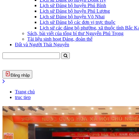
Lịch sử Đảng bộ huyện Phú Bình
Lịch sử Đảng bộ huyện Phú Lương
Lịch sử Đảng bộ huyện Võ Nhai
Lịch sử Đảng bộ các đơn vị trực thuộc
Lịch sử các đảng bộ phường, xã thuộc tỉnh Bắc Kạ
Sách, bài viết của tổng bí thư Nguyễn Phú Trọng
Tài liệu sinh hoạt Đảng, đoàn thể
Đất và Người Thái Nguyên
Đăng nhập
Trang chủ
truc tiep