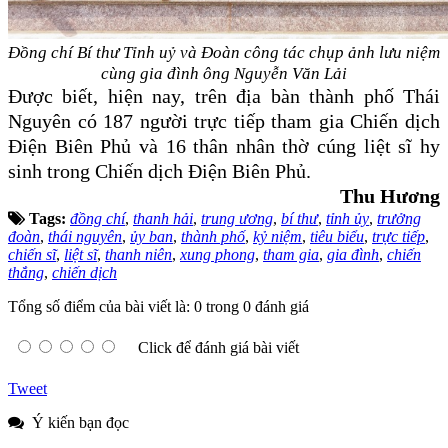
Đồng chí Bí thư Tỉnh uỷ và Đoàn công tác chụp ảnh lưu niệm
cùng gia đình
ông Nguyễn Văn Lải
Được biết, hiện nay, trên địa bàn thành phố Thái
Nguyên có 187 người trực tiếp tham gia Chiến dịch
Điện Biên Phủ và 16 thân nhân thờ cúng liệt sĩ hy
sinh trong Chiến dịch Điện Biên Phủ.
Thu Hương
Tags:
đồng chí
,
thanh hải
,
trung ương
,
bí thư
,
tỉnh ủy
,
trưởng
đoàn
,
thái nguyên
,
ủy ban
,
thành phố
,
kỷ niệm
,
tiêu biểu
,
trực tiếp
,
chiến sĩ
,
liệt sĩ
,
thanh niên
,
xung phong
,
tham gia
,
gia đình
,
chiến
thắng
,
chiến dịch
Tổng số điểm của bài viết là: 0 trong 0 đánh giá
Click để đánh giá bài viết
Tweet
Ý kiến bạn đọc