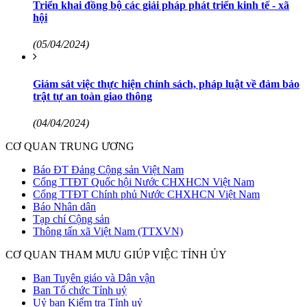
Triển khai đồng bộ các giải pháp phát triển kinh tế - xã
hội
(05/04/2024)
Giám sát việc thực hiện chính sách, pháp luật về đảm bảo
trật tự an toàn giao thông
(04/04/2024)
CƠ QUAN TRUNG ƯƠNG
Báo ĐT Đảng Cộng sản Việt Nam
Cổng TTĐT Quốc hội Nước CHXHCN Việt Nam
Cổng TTĐT Chính phủ Nước CHXHCN Việt Nam
Báo Nhân dân
Tạp chí Cộng sản
Thông tấn xã Việt Nam (TTXVN)
CƠ QUAN THAM MƯU GIÚP VIỆC TỈNH ỦY
Ban Tuyên giáo và Dân vận
Ban Tổ chức Tỉnh uỷ
Uỷ ban Kiểm tra Tỉnh uỷ