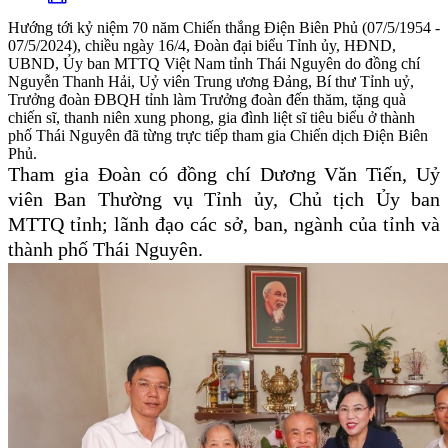
Hướng tới kỷ niệm 70 năm Chiến thắng Điện Biên Phủ (07/5/1954 -
07/5/2024), chiều ngày 16/4, Đoàn đại biểu Tỉnh ủy, HĐND,
UBND, Ủy ban MTTQ Việt Nam tỉnh Thái Nguyên do đồng chí
Nguyễn Thanh Hải, Uỷ viên Trung ương Đảng, Bí thư Tỉnh uỷ,
Trưởng đoàn ĐBQH tỉnh làm Trưởng đoàn đến thăm, tặng quà
chiến sĩ, thanh niên xung phong, gia đình liệt sĩ tiêu biểu ở thành
phố Thái Nguyên đã từng trực tiếp tham gia Chiến dịch Điện Biên
Phủ.
Tham gia Đoàn có đồng chí Dương Văn Tiến, Uỷ
viên Ban Thường vụ Tỉnh ủy, Chủ tịch Ủy ban
MTTQ tỉnh; lãnh đạo các sở, ban, ngành của tỉnh và
thành phố Thái Nguyên.