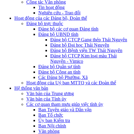
Công tác Văn phòng
Tin hoạt động
Nghiên cứu - Trao đổi
Hoạt động của các Đảng bộ, Đoàn thể
Đảng bộ trực thuộc
Đảng bộ các cơ quan Đảng tỉnh
Đảng bộ UBND tỉnh
Đảng bộ CTCP Gang thép Thái Nguyên
Đảng bộ Đại học Thái Nguyên
Đảng bộ Bệnh viện TW Thái Nguyên
Đảng bộ CTCP Kim loại màu Thái
Nguyên - Vimico
Đảng bộ Quân sự tỉnh
Đảng bộ Công an tỉnh
Các Đảng bộ Phường, Xã
Hoạt động của Uỷ ban MTTQ và các Đoàn thể
Hệ thống văn bản
Văn bản của Trung ương
Văn bản của Tỉnh ủy
Các cơ quan tham mưu giúp việc tỉnh ủy
Ban Tuyên giáo và Dân vận
Ban Tổ chức
Ủy ban Kiểm tra
Ban Nội chính
Văn phòng