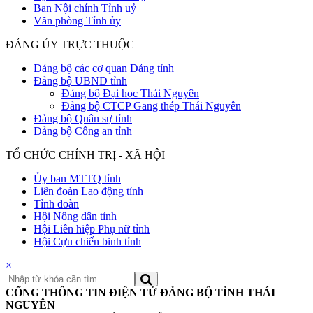
Ban Nội chính Tỉnh uỷ
Văn phòng Tỉnh ủy
ĐẢNG ỦY TRỰC THUỘC
Đảng bộ các cơ quan Đảng tỉnh
Đảng bộ UBND tỉnh
Đảng bộ Đại học Thái Nguyên
Đảng bộ CTCP Gang thép Thái Nguyên
Đảng bộ Quân sự tỉnh
Đảng bộ Công an tỉnh
TỔ CHỨC CHÍNH TRỊ - XÃ HỘI
Ủy ban MTTQ tỉnh
Liên đoàn Lao động tỉnh
Tỉnh đoàn
Hội Nông dân tỉnh
Hội Liên hiệp Phụ nữ tỉnh
Hội Cựu chiến binh tỉnh
×
CỔNG THÔNG TIN ĐIỆN TỬ ĐẢNG BỘ TỈNH THÁI
NGUYÊN