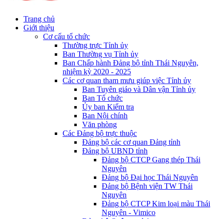
Trang chủ
Giới thiệu
Cơ cấu tổ chức
Thường trực Tỉnh ủy
Ban Thường vụ Tỉnh ủy
Ban Chấp hành Đảng bộ tỉnh Thái Nguyên,
nhiệm kỳ 2020 - 2025
Các cơ quan tham mưu giúp việc Tỉnh ủy
Ban Tuyên giáo và Dân vận Tỉnh ủy
Ban Tổ chức
Ủy ban Kiểm tra
Ban Nội chính
Văn phòng
Các Đảng bộ trực thuộc
Đảng bộ các cơ quan Đảng tỉnh
Đảng bộ UBND tỉnh
Đảng bộ CTCP Gang thép Thái
Nguyên
Đảng bộ Đại học Thái Nguyên
Đảng bộ Bệnh viện TW Thái
Nguyên
Đảng bộ CTCP Kim loại màu Thái
Nguyên - Vimico