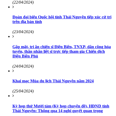
(22/04/2024)
Đoàn đại biểu Quốc hội tỉnh Thái Nguyên tiếp xúc cử tri
trên địa bàn tỉnh
(23/04/2024)
Gặp mặt, tri ân chiến sĩ Điện Biên, TNXP, dân công hỏa
tuyến, thân nhân liệt sĩ trực tiếp tham gia Chiến dịch
Điện Biên Phủ
(24/04/2024)
Khai mạc Mùa du lịch Thái Nguyên năm 2024
(25/04/2024)
Kỳ họp thứ Mười tám (Kỳ họp chuyên đề), HĐND tỉnh
Thái Nguyên: Thông qua 14 nghị quyết quan trọng