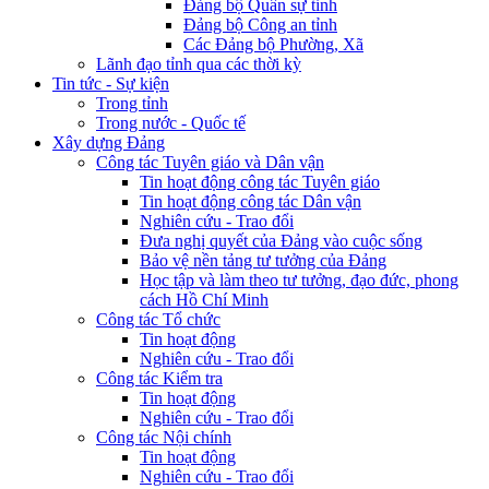
Đảng bộ Quân sự tỉnh
Đảng bộ Công an tỉnh
Các Đảng bộ Phường, Xã
Lãnh đạo tỉnh qua các thời kỳ
Tin tức - Sự kiện
Trong tỉnh
Trong nước - Quốc tế
Xây dựng Đảng
Công tác Tuyên giáo và Dân vận
Tin hoạt động công tác Tuyên giáo
Tin hoạt động công tác Dân vận
Nghiên cứu - Trao đổi
Đưa nghị quyết của Đảng vào cuộc sống
Bảo vệ nền tảng tư tưởng của Đảng
Học tập và làm theo tư tưởng, đạo đức, phong
cách Hồ Chí Minh
Công tác Tổ chức
Tin hoạt động
Nghiên cứu - Trao đổi
Công tác Kiểm tra
Tin hoạt động
Nghiên cứu - Trao đổi
Công tác Nội chính
Tin hoạt động
Nghiên cứu - Trao đổi