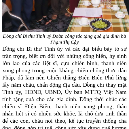
Đồng chí Bí thư Tỉnh uỷ Đoàn công tác tặng quà gia đình bà
Phạm Thị Cậy
Đồng chí Bí thư Tỉnh ủy và các đại biểu bày tỏ sự
trân trọng, biết ơn đối với những cống hiến, hy sinh
lớn lao của các liệt sĩ, cựu chiến binh, thanh niên
xung phong trong cuộc kháng chiến chống thực dân
Pháp, đã làm nên Chiến thắng Điện Biên Phủ lừng
lẫy năm châu, chấn động địa cầu. Đồng chí thay mặt
Tỉnh ủy, HĐND, UBND, Ủy ban MTTQ Việt Nam
tỉnh tặng quà cho các gia đình. Đồng thời chúc các
chiến sĩ Điện Biên, thanh niên xung phong, thân
nhân liệt sĩ có nhiều sức khỏe, là chỗ dựa tinh thần
để các con, cháu noi theo, kế tục truyền thống cha
ông, đóng góp trí tuệ, công sức xây dựng quê hương