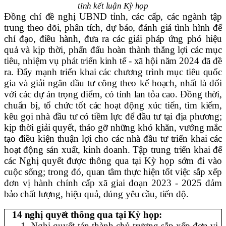
tỉnh kết luận Kỳ họp
Đồng chí đề nghị UBND tỉnh, các cấp, các ngành tập
trung theo dõi, phân tích, dự báo, đánh giá tình hình để
chỉ đạo, điều hành, đưa ra các giải pháp ứng phó hiệu
quả và kịp thời, phấn đấu hoàn thành thắng lợi các mục
tiêu, nhiệm vụ phát triển kinh tế - xã hội năm 2024 đã đề
ra. Đ
ẩy mạnh triển khai các chương trình mục tiêu quốc
gia và giải ngân đầu tư công
theo kế hoạch
, nhất là đối
với các dự án trọng điểm, có tính lan tỏa cao
. Đồng thời,
chuẩn bị, tổ chức tốt các hoạt động xúc tiến, tìm kiếm,
kêu gọi nhà đầu tư có tiềm lực để đầu tư tại địa phương;
kịp thời giải quyết, tháo gỡ những khó khăn, vướng mắc
tạo điều kiện thuận lợi cho các nhà đầu tư triển khai các
hoạt động sản xuất, kinh doanh. Tập trung triển khai để
các Nghị quyết được thông qua tại Kỳ họp sớm đi vào
cuộc sống; trong đó, quan tâm thực hiện tốt việc sắp xếp
đơn vị hành chính cấp xã giai đoạn 2023 - 2025 đảm
bảo chất lượng, hiệu quả, đúng yêu cầu, tiến độ.
14 nghị quyết thông qua tại Kỳ họp:
1. Nghị quyết tán thành chủ trương sắp xếp đơn vị