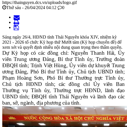
https://thainguyen.dcs.vn/uploads/logo.gif
Thứ sáu - 26/04/2024 04:12
0
Sáng ngày 26/4, HĐND tỉnh Thái Nguyên khóa XIV, nhiệm kỳ
2021 - 2026 tổ chức Kỳ họp thứ Mười tám (Kỳ họp chuyên đề) để
xem xét và quyết định nhiều nội dung quan trọng theo thẩm quyền.
Dự Kỳ họp có các đồng chí: Nguyễn Thanh Hải, Ủy
viên Trung ương Đảng, Bí thư Tỉnh ủy, Trưởng đoàn
ĐBQH tỉnh; Trịnh Việt Hùng, Ủy viên dự khuyết Trung
ương Đảng, Phó Bí thư Tỉnh ủy, Chủ tịch UBND tỉnh;
Phạm Hoàng Sơn, Phó Bí thư Thường trực Tỉnh ủy,
Chủ tịch HĐND tỉnh; các đồng chí Ủy viên Ban
Thường vụ Tỉnh ủy, Thường trực HĐND, lãnh đạo
UBND tỉnh; ĐBQH tỉnh Thái Nguyên và lãnh đạo các
ban, sở, ngành, địa phương của tỉnh.