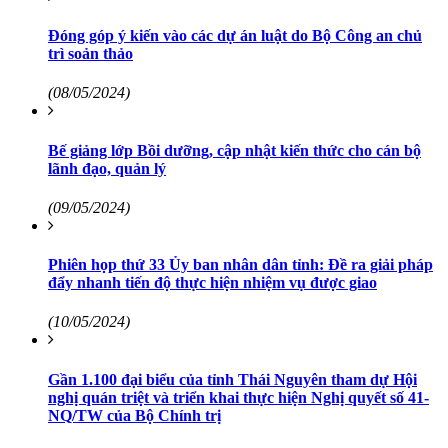
Đóng góp ý kiến vào các dự án luật do Bộ Công an chủ
trì soản thảo
(08/05/2024)
Bế giảng lớp Bồi dưỡng, cập nhật kiến thức cho cán bộ
lãnh đạo, quản lý
(09/05/2024)
Phiên họp thứ 33 Ủy ban nhân dân tỉnh: Đề ra giải pháp
đẩy nhanh tiến độ thực hiện nhiệm vụ được giao
(10/05/2024)
Gần 1.100 đại biểu của tỉnh Thái Nguyên tham dự Hội
nghị quán triệt và triển khai thực hiện Nghị quyết số 41-
NQ/TW của Bộ Chính trị