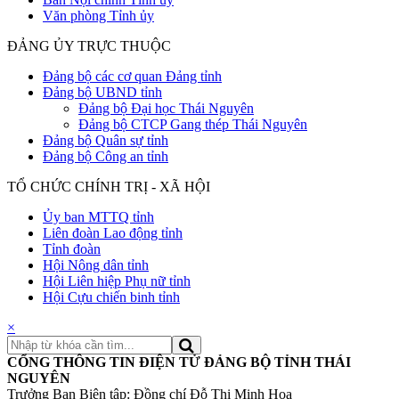
Văn phòng Tỉnh ủy
ĐẢNG ỦY TRỰC THUỘC
Đảng bộ các cơ quan Đảng tỉnh
Đảng bộ UBND tỉnh
Đảng bộ Đại học Thái Nguyên
Đảng bộ CTCP Gang thép Thái Nguyên
Đảng bộ Quân sự tỉnh
Đảng bộ Công an tỉnh
TỔ CHỨC CHÍNH TRỊ - XÃ HỘI
Ủy ban MTTQ tỉnh
Liên đoàn Lao động tỉnh
Tỉnh đoàn
Hội Nông dân tỉnh
Hội Liên hiệp Phụ nữ tỉnh
Hội Cựu chiến binh tỉnh
×
CỔNG THÔNG TIN ĐIỆN TỬ ĐẢNG BỘ TỈNH THÁI
NGUYÊN
Trưởng Ban Biên tập: Đồng chí Đỗ Thị Minh Hoa