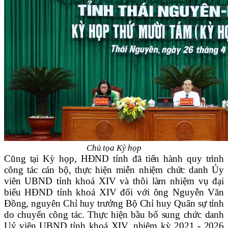
Chủ tọa Kỳ họp
Cũng tại Kỳ họp, HĐND tỉnh đã tiến hành quy trình
công tác cán bộ, thực hiện miễn nhiệm chức danh Ủy
viên UBND tỉnh khoá XIV và thôi làm nhiệm vụ đại
biểu HĐND tỉnh khoá XIV đối với ông Nguyễn Văn
Đồng, nguyên Chỉ huy trưởng Bộ Chỉ huy Quân sự tỉnh
do chuyển công tác. Thực hiện bầu bổ sung chức danh
Uỷ viên UBND tỉnh khoá XIV, nhiệm kỳ 2021 - 2026