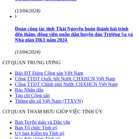
(13/04/2024)
Đoàn công tác tỉnh Thái Nguyên hoàn thành hải trình
đến thăm, động viên quân dân huyện đảo Trường Sa và
Nhà giàn DK1 năm 2024
(13/04/2024)
CƠ QUAN TRUNG ƯƠNG
Báo ĐT Đảng Cộng sản Việt Nam
Cổng TTĐT Quốc hội Nước CHXHCN Việt Nam
Cổng TTĐT Chính phủ Nước CHXHCN Việt Nam
Báo Nhân dân
Tạp chí Cộng sản
Thông tấn xã Việt Nam (TTXVN)
CƠ QUAN THAM MƯU GIÚP VIỆC TỈNH ỦY
Ban Tuyên giáo và Dân vận
Ban Tổ chức Tỉnh uỷ
Uỷ ban Kiểm tra Tỉnh uỷ
Ban Nội chính Tỉnh uỷ