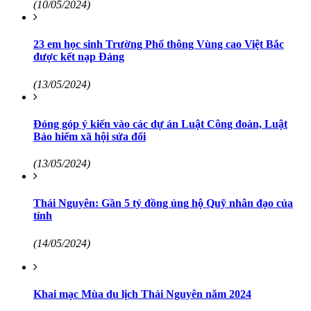
(10/05/2024)
23 em học sinh Trường Phổ thông Vùng cao Việt Bắc
được kết nạp Đảng
(13/05/2024)
Đóng góp ý kiến vào các dự án Luật Công đoàn, Luật
Bảo hiểm xã hội sửa đổi
(13/05/2024)
Thái Nguyên: Gần 5 tỷ đồng ủng hộ Quỹ nhân đạo của
tỉnh
(14/05/2024)
Khai mạc Mùa du lịch Thái Nguyên năm 2024