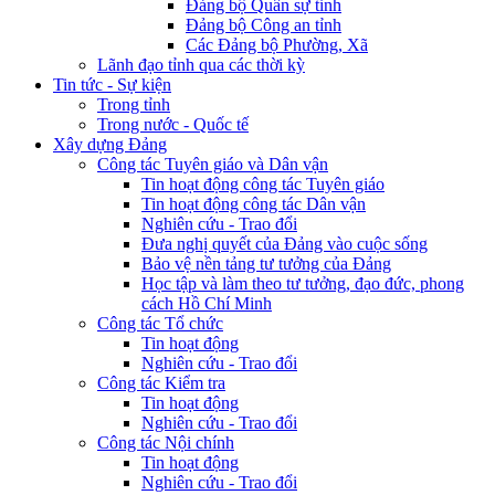
Đảng bộ Quân sự tỉnh
Đảng bộ Công an tỉnh
Các Đảng bộ Phường, Xã
Lãnh đạo tỉnh qua các thời kỳ
Tin tức - Sự kiện
Trong tỉnh
Trong nước - Quốc tế
Xây dựng Đảng
Công tác Tuyên giáo và Dân vận
Tin hoạt động công tác Tuyên giáo
Tin hoạt động công tác Dân vận
Nghiên cứu - Trao đổi
Đưa nghị quyết của Đảng vào cuộc sống
Bảo vệ nền tảng tư tưởng của Đảng
Học tập và làm theo tư tưởng, đạo đức, phong
cách Hồ Chí Minh
Công tác Tổ chức
Tin hoạt động
Nghiên cứu - Trao đổi
Công tác Kiểm tra
Tin hoạt động
Nghiên cứu - Trao đổi
Công tác Nội chính
Tin hoạt động
Nghiên cứu - Trao đổi