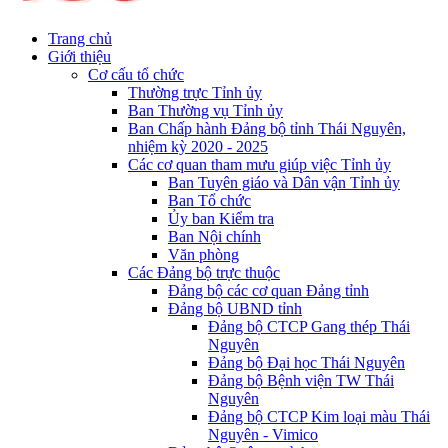
Trang chủ
Giới thiệu
Cơ cấu tổ chức
Thường trực Tỉnh ủy
Ban Thường vụ Tỉnh ủy
Ban Chấp hành Đảng bộ tỉnh Thái Nguyên,
nhiệm kỳ 2020 - 2025
Các cơ quan tham mưu giúp việc Tỉnh ủy
Ban Tuyên giáo và Dân vận Tỉnh ủy
Ban Tổ chức
Ủy ban Kiểm tra
Ban Nội chính
Văn phòng
Các Đảng bộ trực thuộc
Đảng bộ các cơ quan Đảng tỉnh
Đảng bộ UBND tỉnh
Đảng bộ CTCP Gang thép Thái
Nguyên
Đảng bộ Đại học Thái Nguyên
Đảng bộ Bệnh viện TW Thái
Nguyên
Đảng bộ CTCP Kim loại màu Thái
Nguyên - Vimico