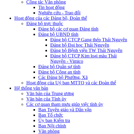
Công tác Văn phòng
Tin hoạt động
Nghiên cứu - Trao đổi
Hoạt động của các Đảng bộ, Đoàn thể
Đảng bộ trực thuộc
Đảng bộ các cơ quan Đảng tỉnh
Đảng bộ UBND tỉnh
Đảng bộ CTCP Gang thép Thái Nguyên
Đảng bộ Đại học Thái Nguyên
Đảng bộ Bệnh viện TW Thái Nguyên
Đảng bộ CTCP Kim loại màu Thái
Nguyên - Vimico
Đảng bộ Quân sự tỉnh
Đảng bộ Công an tỉnh
Các Đảng bộ Phường, Xã
Hoạt động của Uỷ ban MTTQ và các Đoàn thể
Hệ thống văn bản
Văn bản của Trung ương
Văn bản của Tỉnh ủy
Các cơ quan tham mưu giúp việc tỉnh ủy
Ban Tuyên giáo và Dân vận
Ban Tổ chức
Ủy ban Kiểm tra
Ban Nội chính
Văn phòng