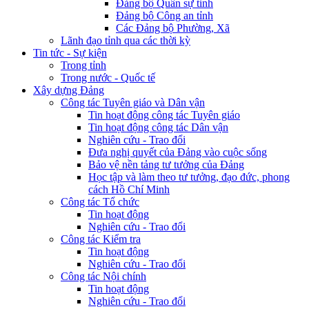
Đảng bộ Quân sự tỉnh
Đảng bộ Công an tỉnh
Các Đảng bộ Phường, Xã
Lãnh đạo tỉnh qua các thời kỳ
Tin tức - Sự kiện
Trong tỉnh
Trong nước - Quốc tế
Xây dựng Đảng
Công tác Tuyên giáo và Dân vận
Tin hoạt động công tác Tuyên giáo
Tin hoạt động công tác Dân vận
Nghiên cứu - Trao đổi
Đưa nghị quyết của Đảng vào cuộc sống
Bảo vệ nền tảng tư tưởng của Đảng
Học tập và làm theo tư tưởng, đạo đức, phong
cách Hồ Chí Minh
Công tác Tổ chức
Tin hoạt động
Nghiên cứu - Trao đổi
Công tác Kiểm tra
Tin hoạt động
Nghiên cứu - Trao đổi
Công tác Nội chính
Tin hoạt động
Nghiên cứu - Trao đổi