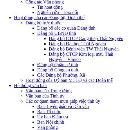
Công tác Văn phòng
Tin hoạt động
Nghiên cứu - Trao đổi
Hoạt động của các Đảng bộ, Đoàn thể
Đảng bộ trực thuộc
Đảng bộ các cơ quan Đảng tỉnh
Đảng bộ UBND tỉnh
Đảng bộ CTCP Gang thép Thái Nguyên
Đảng bộ Đại học Thái Nguyên
Đảng bộ Bệnh viện TW Thái Nguyên
Đảng bộ CTCP Kim loại màu Thái
Nguyên - Vimico
Đảng bộ Quân sự tỉnh
Đảng bộ Công an tỉnh
Các Đảng bộ Phường, Xã
Hoạt động của Uỷ ban MTTQ và các Đoàn thể
Hệ thống văn bản
Văn bản của Trung ương
Văn bản của Tỉnh ủy
Các cơ quan tham mưu giúp việc tỉnh ủy
Ban Tuyên giáo và Dân vận
Ban Tổ chức
Ủy ban Kiểm tra
Ban Nội chính
Văn phòng