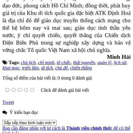
đạo đức, phong cách Hồ Chí Minh; đồng thời, phát huy
giá trị của Khu di tích quốc gia đặc biệt ATK Định Hoá
là địa chỉ đỏ để giáo dục truyền thống cách mạng cho
thế hệ hôm nay và mai sau; giáo dục tinh thần yêu
nước, ý chí quyết chiến, quyết thắng của Chiến dịch
Điện Biên Phủ trong sự nghiệp xây dựng và bảo vệ
vững chắc Tổ quốc Việt Nam xã hội chủ nghĩa.
Minh Hải
Tags:
chủ tịch
,
chí minh
,
tổ chức
,
thái nguyên
,
quản lý
,
lịch sử
,
khai mạc
,
triển lãm
,
di tích
,
chủ đề
,
chiến thắng
Tổng số điểm của bài viết là: 0 trong 0 đánh giá
Click để đánh giá bài viết
Tweet
Ý kiến bạn đọc
Bạn cần đăng nhập với tư cách là
Thành viên chính thức
để có thể