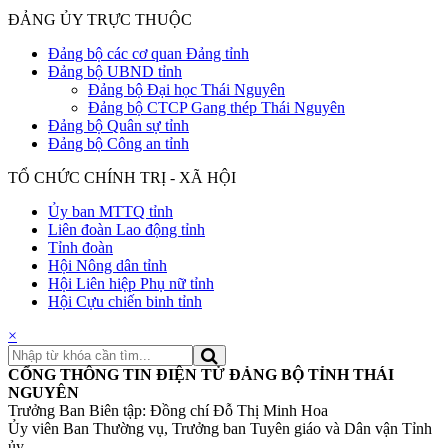
ĐẢNG ỦY TRỰC THUỘC
Đảng bộ các cơ quan Đảng tỉnh
Đảng bộ UBND tỉnh
Đảng bộ Đại học Thái Nguyên
Đảng bộ CTCP Gang thép Thái Nguyên
Đảng bộ Quân sự tỉnh
Đảng bộ Công an tỉnh
TỔ CHỨC CHÍNH TRỊ - XÃ HỘI
Ủy ban MTTQ tỉnh
Liên đoàn Lao động tỉnh
Tỉnh đoàn
Hội Nông dân tỉnh
Hội Liên hiệp Phụ nữ tỉnh
Hội Cựu chiến binh tỉnh
×
CỔNG THÔNG TIN ĐIỆN TỬ ĐẢNG BỘ TỈNH THÁI
NGUYÊN
Trưởng Ban Biên tập: Đồng chí Đỗ Thị Minh Hoa
Ủy viên Ban Thường vụ, Trưởng ban Tuyên giáo và Dân vận Tỉnh
ủy