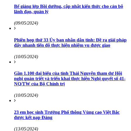
Bế giảng lớp Bồi dưỡng, cập nhật kiến thức cho cán bộ
lãnh đạo, quản lý
(09/05/2024)
Phiên họp thứ 33 Ủy ban nhân dân tỉnh: Đề ra giải pháp
đẩy nhanh tiến độ thực hiện nhiệm vụ được giao
(10/05/2024)
Gần 1.100 đại biểu của tỉnh Thái Nguyên tham dự Hội
nghị quán triệt và triển khai thực hiện Nghị quyết số 41-
NQ/TW của Bộ Chính trị
(10/05/2024)
23 em học sinh Trường Phổ thông Vùng cao Việt Bắc
được kết nạp Đảng
(13/05/2024)