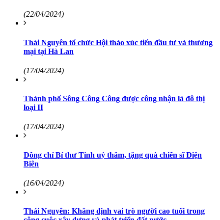
(22/04/2024)
Thái Nguyên tổ chức Hội thảo xúc tiến đầu tư và thương
mại tại Hà Lan
(17/04/2024)
Thành phố Sông Công Công được công nhận là đô thị
loại II
(17/04/2024)
Đồng chí Bí thư Tỉnh uỷ thăm, tặng quà chiến sĩ Điện
Biên
(16/04/2024)
Thái Nguyên: Khẳng định vai trò người cao tuổi trong
công cuộc xây dựng và phát triển đất nước