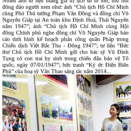
Nhiều ảnh tư liệu mang giá trị lịch sử to lớn, thu hút
đông đảo người xem như: ảnh “Chủ tịch Hồ Chí Minh
cùng Phó Thủ tướng Phạm Văn Đồng và đồng chí Võ
Nguyên Giáp tại An toàn khu Định Hoá, Thái Nguyên
năm 1947”; ảnh “Chủ tịch Hồ Chí Minh cùng Hội
đồng Chính phủ nghe đồng chí Võ Nguyên Giáp báo
cáo tình hình kế hoạch phản công quân Pháp trong
Chiến dịch Việt Bắc Thu - Đông 1947”; tư liệu “Bức
thư Chủ tịch Hồ Chí Minh gửi cho bác sỹ Vũ Đình
Tụng có con trai hy sinh trong chiến đấu bảo vệ Tổ
quốc, ngày 07/01/1947”; bức tranh “Ký ức Điện Biên
Phủ” của hoạ sỹ Văn Thao sáng tác năm 2014...