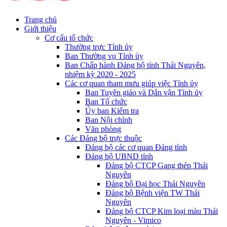
Trang chủ
Giới thiệu
Cơ cấu tổ chức
Thường trực Tỉnh ủy
Ban Thường vụ Tỉnh ủy
Ban Chấp hành Đảng bộ tỉnh Thái Nguyên,
nhiệm kỳ 2020 - 2025
Các cơ quan tham mưu giúp việc Tỉnh ủy
Ban Tuyên giáo và Dân vận Tỉnh ủy
Ban Tổ chức
Ủy ban Kiểm tra
Ban Nội chính
Văn phòng
Các Đảng bộ trực thuộc
Đảng bộ các cơ quan Đảng tỉnh
Đảng bộ UBND tỉnh
Đảng bộ CTCP Gang thép Thái
Nguyên
Đảng bộ Đại học Thái Nguyên
Đảng bộ Bệnh viện TW Thái
Nguyên
Đảng bộ CTCP Kim loại màu Thái
Nguyên - Vimico