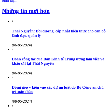
bình luận
Những tin mới hơn
Thái Nguyên: Bồi dưỡng, cập nhật kiến thức cho cán bộ
lãnh đạo, quản lý
(06/05/2024)
Đoàn công tác của Ban Kinh tế Trung ương làm việc và
khảo sát tại Thái Nguyên
(06/05/2024)
Đóng góp ý kiến vào các dự án luật do Bộ Công an chủ
trì soản thảo
(08/05/2024)