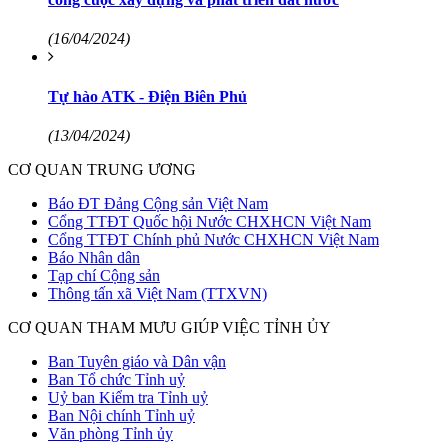
(16/04/2024)
Tự hào ATK - Điện Biên Phủ
(13/04/2024)
CƠ QUAN TRUNG ƯƠNG
Báo ĐT Đảng Cộng sản Việt Nam
Cổng TTĐT Quốc hội Nước CHXHCN Việt Nam
Cổng TTĐT Chính phủ Nước CHXHCN Việt Nam
Báo Nhân dân
Tạp chí Cộng sản
Thông tấn xã Việt Nam (TTXVN)
CƠ QUAN THAM MƯU GIÚP VIỆC TỈNH ỦY
Ban Tuyên giáo và Dân vận
Ban Tổ chức Tỉnh uỷ
Uỷ ban Kiểm tra Tỉnh uỷ
Ban Nội chính Tỉnh uỷ
Văn phòng Tỉnh ủy