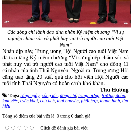
Các đồng chí lãnh đạo tỉnh nhận Kỷ niệm chương “Vì sự
nghiệp chăm sóc và phát huy vai trò người cao tuổi Việt
Nam”
Nhân dịp này, Trung ương Hội Người cao tuổi Việt Nam
đã trao tặng Kỷ niệm chương “Vì sự nghiệp chăm sóc và
phát huy vai trò người cao tuổi Việt Nam” cho đồng 11
cá nhân của tỉnh Thái Nguyên. Ngoài ra, Trung ương Hội
cũng trao tặng 20 suất quà cho hội viên Hội Người cao
tuổi tỉnh Thái Nguyên có hoàn cảnh khó khăn.
Thu Hương
Tags:
sáng ngày
,
công tác
,
đồng chí
,
trung ương
,
trưởng đoàn
,
làm việc
,
triển khai
,
chủ tịch
,
thái nguyên
,
phối hợp
,
thanh bình
,
tìm
hiểu
Tổng số điểm của bài viết là: 0 trong 0 đánh giá
Click để đánh giá bài viết