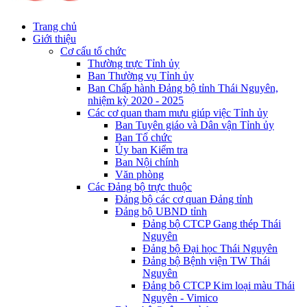
Trang chủ
Giới thiệu
Cơ cấu tổ chức
Thường trực Tỉnh ủy
Ban Thường vụ Tỉnh ủy
Ban Chấp hành Đảng bộ tỉnh Thái Nguyên,
nhiệm kỳ 2020 - 2025
Các cơ quan tham mưu giúp việc Tỉnh ủy
Ban Tuyên giáo và Dân vận Tỉnh ủy
Ban Tổ chức
Ủy ban Kiểm tra
Ban Nội chính
Văn phòng
Các Đảng bộ trực thuộc
Đảng bộ các cơ quan Đảng tỉnh
Đảng bộ UBND tỉnh
Đảng bộ CTCP Gang thép Thái
Nguyên
Đảng bộ Đại học Thái Nguyên
Đảng bộ Bệnh viện TW Thái
Nguyên
Đảng bộ CTCP Kim loại màu Thái
Nguyên - Vimico