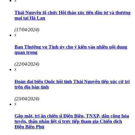
Thái Nguyên tổ chức Hội thảo xúc tiến đầu tư và thương
mại tại Hà Lan
(17/04/2024)
Ban Thường vụ Tỉnh ủy cho ý kiến vào nhiều nội dung
quan trọng
(22/04/2024)
Đoàn đại biểu Quốc hội tỉnh Thái Nguyên tiếp xúc cử tri
trên địa bàn tỉnh
(23/04/2024)
Gặp mặt, tri ân chiến sĩ Điện Biên, TNXP, dân công hỏa
tuyến, thân nhân liệt sĩ trực tiếp tham gia Chiến dịch
Điện Biên Phủ