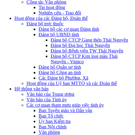
Công tác Văn phòng
Tin hoạt động
Nghiên cứu - Trao đổi
Hoạt động của các Đảng bộ, Đoàn thể
Đảng bộ trực thuộc
Đảng bộ các cơ quan Đảng tỉnh
Đảng bộ UBND tỉnh
Đảng bộ CTCP Gang thép Thái Nguyên
Đảng bộ Đại học Thái Nguyên
Đảng bộ Bệnh viện TW Thái Nguyên
Đảng bộ CTCP Kim loại màu Thái
Nguyên - Vimico
Đảng bộ Quân sự tỉnh
Đảng bộ Công an tỉnh
Các Đảng bộ Phường, Xã
Hoạt động của Uỷ ban MTTQ và các Đoàn thể
Hệ thống văn bản
Văn bản của Trung ương
Văn bản của Tỉnh ủy
Các cơ quan tham mưu giúp việc tỉnh ủy
Ban Tuyên giáo và Dân vận
Ban Tổ chức
Ủy ban Kiểm tra
Ban Nội chính
Văn phòng