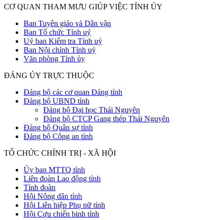
CƠ QUAN THAM MƯU GIÚP VIỆC TỈNH ỦY
Ban Tuyên giáo và Dân vận
Ban Tổ chức Tỉnh uỷ
Uỷ ban Kiểm tra Tỉnh uỷ
Ban Nội chính Tỉnh uỷ
Văn phòng Tỉnh ủy
ĐẢNG ỦY TRỰC THUỘC
Đảng bộ các cơ quan Đảng tỉnh
Đảng bộ UBND tỉnh
Đảng bộ Đại học Thái Nguyên
Đảng bộ CTCP Gang thép Thái Nguyên
Đảng bộ Quân sự tỉnh
Đảng bộ Công an tỉnh
TỔ CHỨC CHÍNH TRỊ - XÃ HỘI
Ủy ban MTTQ tỉnh
Liên đoàn Lao động tỉnh
Tỉnh đoàn
Hội Nông dân tỉnh
Hội Liên hiệp Phụ nữ tỉnh
Hội Cựu chiến binh tỉnh