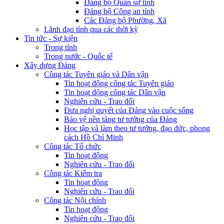
Đảng bộ Quân sự tỉnh
Đảng bộ Công an tỉnh
Các Đảng bộ Phường, Xã
Lãnh đạo tỉnh qua các thời kỳ
Tin tức - Sự kiện
Trong tỉnh
Trong nước - Quốc tế
Xây dựng Đảng
Công tác Tuyên giáo và Dân vận
Tin hoạt động công tác Tuyên giáo
Tin hoạt động công tác Dân vận
Nghiên cứu - Trao đổi
Đưa nghị quyết của Đảng vào cuộc sống
Bảo vệ nền tảng tư tưởng của Đảng
Học tập và làm theo tư tưởng, đạo đức, phong
cách Hồ Chí Minh
Công tác Tổ chức
Tin hoạt động
Nghiên cứu - Trao đổi
Công tác Kiểm tra
Tin hoạt động
Nghiên cứu - Trao đổi
Công tác Nội chính
Tin hoạt động
Nghiên cứu - Trao đổi