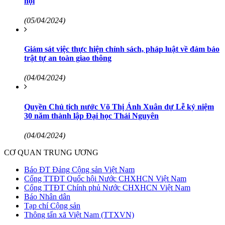
hội
(05/04/2024)
Giám sát việc thực hiện chính sách, pháp luật về đảm bảo
trật tự an toàn giao thông
(04/04/2024)
Quyền Chủ tịch nước Võ Thị Ánh Xuân dự Lễ kỷ niệm
30 năm thành lập Đại học Thái Nguyên
(04/04/2024)
CƠ QUAN TRUNG ƯƠNG
Báo ĐT Đảng Cộng sản Việt Nam
Cổng TTĐT Quốc hội Nước CHXHCN Việt Nam
Cổng TTĐT Chính phủ Nước CHXHCN Việt Nam
Báo Nhân dân
Tạp chí Cộng sản
Thông tấn xã Việt Nam (TTXVN)