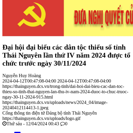
Đại hội đại biểu các dân tộc thiểu số tỉnh
Thái Nguyên lần thứ IV năm 2024 được tổ
chức trước ngày 30/11/2024
Nguyễn Huy Hoàng
2024-04-12T00:47:08-04:00
2024-04-12T00:47:08-04:00
https://thainguyen.dcs.vn/trong-tinh/dai-hoi-dai-bieu-cac-dan-toc-
thieu-so-tinh-thai-nguyen-lan-thu-iv-nam-2024-duoc-to-chuc-truoc-
ngay-30-11-2024-915.html
https://thainguyen.dcs.vn/uploads/news/2024_04/image-
20240412114413-1.jpeg
Cổng thông tin điện tử Đảng bộ tỉnh Thái Nguyên
https://thainguyen.dcs.vn/uploads/logo.gif
Thứ sáu - 12/04/2024 00:43
0