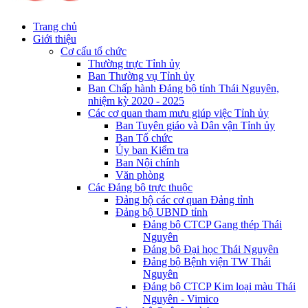
Trang chủ
Giới thiệu
Cơ cấu tổ chức
Thường trực Tỉnh ủy
Ban Thường vụ Tỉnh ủy
Ban Chấp hành Đảng bộ tỉnh Thái Nguyên,
nhiệm kỳ 2020 - 2025
Các cơ quan tham mưu giúp việc Tỉnh ủy
Ban Tuyên giáo và Dân vận Tỉnh ủy
Ban Tổ chức
Ủy ban Kiểm tra
Ban Nội chính
Văn phòng
Các Đảng bộ trực thuộc
Đảng bộ các cơ quan Đảng tỉnh
Đảng bộ UBND tỉnh
Đảng bộ CTCP Gang thép Thái
Nguyên
Đảng bộ Đại học Thái Nguyên
Đảng bộ Bệnh viện TW Thái
Nguyên
Đảng bộ CTCP Kim loại màu Thái
Nguyên - Vimico