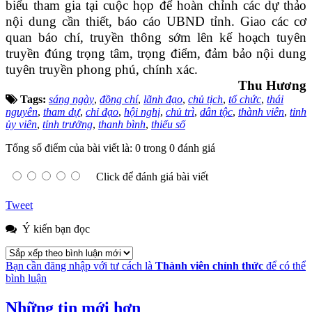
biểu tham gia tại cuộc họp để hoàn chỉnh các dự thảo
nội dung cần thiết, báo cáo UBND tỉnh. Giao các cơ
quan báo chí, truyền thông sớm lên kế hoạch tuyên
truyền đúng trọng tâm, trọng điểm, đảm bảo nội dung
tuyên truyền phong phú, chính xác.
Thu Hương
Tags:
sáng ngày
,
đồng chí
,
lãnh đạo
,
chủ tịch
,
tổ chức
,
thái
nguyên
,
tham dự
,
chỉ đạo
,
hội nghị
,
chủ trì
,
dân tộc
,
thành viên
,
tỉnh
ủy viên
,
tỉnh trưởng
,
thanh bình
,
thiểu số
Tổng số điểm của bài viết là: 0 trong 0 đánh giá
Click để đánh giá bài viết
Tweet
Ý kiến bạn đọc
Bạn cần đăng nhập với tư cách là
Thành viên chính thức
để có thể
bình luận
Những tin mới hơn