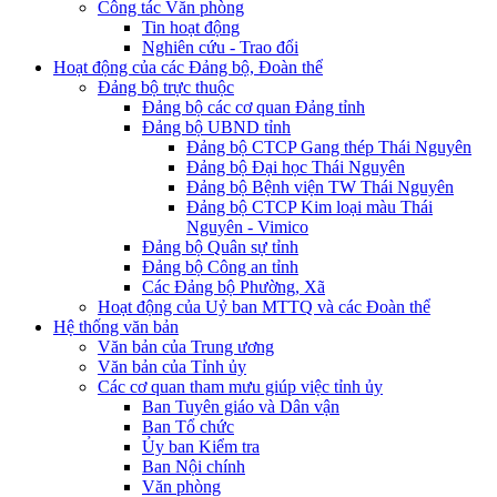
Công tác Văn phòng
Tin hoạt động
Nghiên cứu - Trao đổi
Hoạt động của các Đảng bộ, Đoàn thể
Đảng bộ trực thuộc
Đảng bộ các cơ quan Đảng tỉnh
Đảng bộ UBND tỉnh
Đảng bộ CTCP Gang thép Thái Nguyên
Đảng bộ Đại học Thái Nguyên
Đảng bộ Bệnh viện TW Thái Nguyên
Đảng bộ CTCP Kim loại màu Thái
Nguyên - Vimico
Đảng bộ Quân sự tỉnh
Đảng bộ Công an tỉnh
Các Đảng bộ Phường, Xã
Hoạt động của Uỷ ban MTTQ và các Đoàn thể
Hệ thống văn bản
Văn bản của Trung ương
Văn bản của Tỉnh ủy
Các cơ quan tham mưu giúp việc tỉnh ủy
Ban Tuyên giáo và Dân vận
Ban Tổ chức
Ủy ban Kiểm tra
Ban Nội chính
Văn phòng