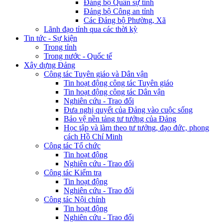
Đảng bộ Quân sự tỉnh
Đảng bộ Công an tỉnh
Các Đảng bộ Phường, Xã
Lãnh đạo tỉnh qua các thời kỳ
Tin tức - Sự kiện
Trong tỉnh
Trong nước - Quốc tế
Xây dựng Đảng
Công tác Tuyên giáo và Dân vận
Tin hoạt động công tác Tuyên giáo
Tin hoạt động công tác Dân vận
Nghiên cứu - Trao đổi
Đưa nghị quyết của Đảng vào cuộc sống
Bảo vệ nền tảng tư tưởng của Đảng
Học tập và làm theo tư tưởng, đạo đức, phong
cách Hồ Chí Minh
Công tác Tổ chức
Tin hoạt động
Nghiên cứu - Trao đổi
Công tác Kiểm tra
Tin hoạt động
Nghiên cứu - Trao đổi
Công tác Nội chính
Tin hoạt động
Nghiên cứu - Trao đổi