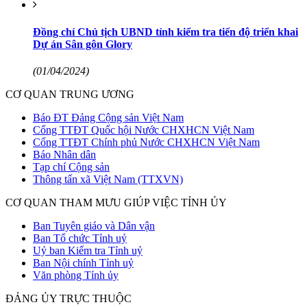
Đồng chí Chủ tịch UBND tỉnh kiểm tra tiến độ triển khai
Dự án Sân gôn Glory
(01/04/2024)
CƠ QUAN TRUNG ƯƠNG
Báo ĐT Đảng Cộng sản Việt Nam
Cổng TTĐT Quốc hội Nước CHXHCN Việt Nam
Cổng TTĐT Chính phủ Nước CHXHCN Việt Nam
Báo Nhân dân
Tạp chí Cộng sản
Thông tấn xã Việt Nam (TTXVN)
CƠ QUAN THAM MƯU GIÚP VIỆC TỈNH ỦY
Ban Tuyên giáo và Dân vận
Ban Tổ chức Tỉnh uỷ
Uỷ ban Kiểm tra Tỉnh uỷ
Ban Nội chính Tỉnh uỷ
Văn phòng Tỉnh ủy
ĐẢNG ỦY TRỰC THUỘC