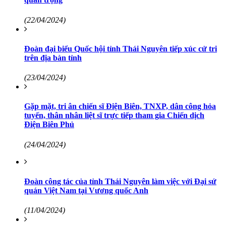
(22/04/2024)
Đoàn đại biểu Quốc hội tỉnh Thái Nguyên tiếp xúc cử tri
trên địa bàn tỉnh
(23/04/2024)
Gặp mặt, tri ân chiến sĩ Điện Biên, TNXP, dân công hỏa
tuyến, thân nhân liệt sĩ trực tiếp tham gia Chiến dịch
Điện Biên Phủ
(24/04/2024)
Đoàn công tác của tỉnh Thái Nguyên làm việc với Đại sứ
quán Việt Nam tại Vương quốc Anh
(11/04/2024)