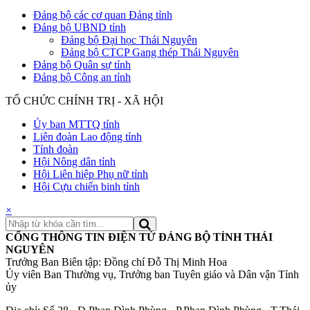
Đảng bộ các cơ quan Đảng tỉnh
Đảng bộ UBND tỉnh
Đảng bộ Đại học Thái Nguyên
Đảng bộ CTCP Gang thép Thái Nguyên
Đảng bộ Quân sự tỉnh
Đảng bộ Công an tỉnh
TỔ CHỨC CHÍNH TRỊ - XÃ HỘI
Ủy ban MTTQ tỉnh
Liên đoàn Lao động tỉnh
Tỉnh đoàn
Hội Nông dân tỉnh
Hội Liên hiệp Phụ nữ tỉnh
Hội Cựu chiến binh tỉnh
×
CỔNG THÔNG TIN ĐIỆN TỬ ĐẢNG BỘ TỈNH THÁI
NGUYÊN
Trưởng Ban Biên tập: Đồng chí Đỗ Thị Minh Hoa
Ủy viên Ban Thường vụ, Trưởng ban Tuyên giáo và Dân vận Tỉnh
ủy