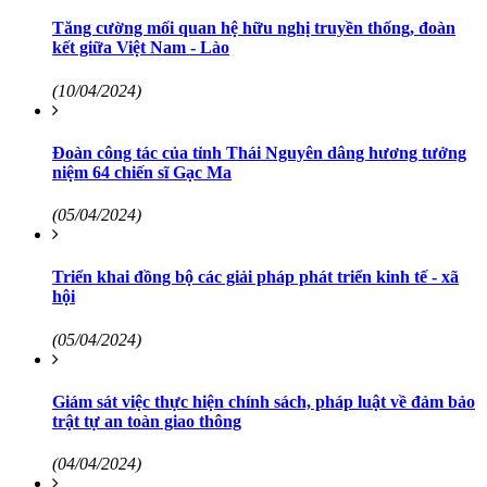
Tăng cường mối quan hệ hữu nghị truyền thống, đoàn
kết giữa Việt Nam - Lào
(10/04/2024)
Đoàn công tác của tỉnh Thái Nguyên dâng hương tưởng
niệm 64 chiến sĩ Gạc Ma
(05/04/2024)
Triển khai đồng bộ các giải pháp phát triển kinh tế - xã
hội
(05/04/2024)
Giám sát việc thực hiện chính sách, pháp luật về đảm bảo
trật tự an toàn giao thông
(04/04/2024)