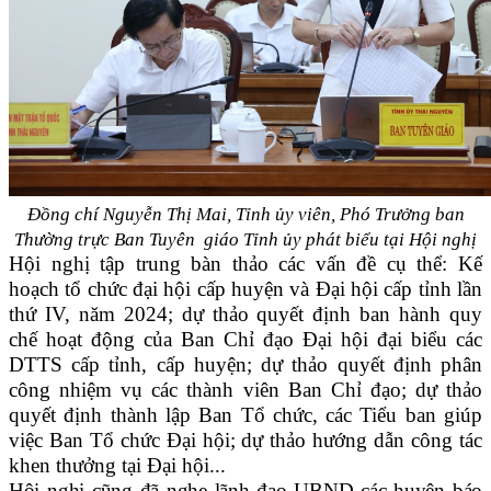
Đồng chí Nguyễn Thị Mai, Tỉnh ủy viên, Phó Trưởng ban
Thường trực
Ban Tuyên giáo Tỉnh ủy phát biểu tại Hội nghị
Hội nghị tập trung bàn thảo các vấn đề cụ thể: Kế
hoạch tổ chức
đ
ại hội cấp huyện
và Đại hội
cấp tỉnh lần
thứ IV
,
năm 2024;
d
ự thảo
q
uyết định ban hành
q
uy
chế hoạt động của Ban Chỉ đạo Đại hội đại biểu các
DTTS
cấp tỉnh, cấp huyện
; d
ự thảo
q
uyết định phân
công nhiệm vụ các thành viên Ban Chỉ đạo;
d
ự thảo
q
uyết định thành lập Ban Tổ chức, các Tiểu ban giúp
việc Ban Tổ chức Đại hội; dự thảo
h
ướng dẫn công tác
khen thưởng tại Đại hội
..
.
Hội nghị cũng đã nghe lãnh đạo
UBND các huyện báo