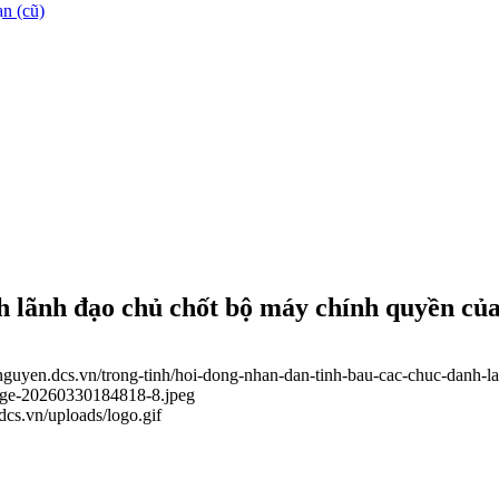
n (cũ)
h lãnh đạo chủ chốt bộ máy chính quyền của
ainguyen.dcs.vn/trong-tinh/hoi-dong-nhan-dan-tinh-bau-cac-chuc-danh
mage-20260330184818-8.jpeg
.dcs.vn/uploads/logo.gif