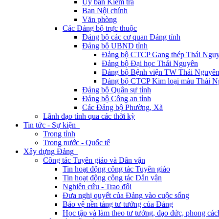
Ủy ban Kiểm tra
Ban Nội chính
Văn phòng
Các Đảng bộ trực thuộc
Đảng bộ các cơ quan Đảng tỉnh
Đảng bộ UBND tỉnh
Đảng bộ CTCP Gang thép Thái Ngu
Đảng bộ Đại học Thái Nguyên
Đảng bộ Bệnh viện TW Thái Nguyê
Đảng bộ CTCP Kim loại màu Thái N
Đảng bộ Quân sự tỉnh
Đảng bộ Công an tỉnh
Các Đảng bộ Phường, Xã
Lãnh đạo tỉnh qua các thời kỳ
Tin tức - Sự kiện
Trong tỉnh
Trong nước - Quốc tế
Xây dựng Đảng
Công tác Tuyên giáo và Dân vận
Tin hoạt động công tác Tuyên giáo
Tin hoạt động công tác Dân vận
Nghiên cứu - Trao đổi
Đưa nghị quyết của Đảng vào cuộc sống
Bảo vệ nền tảng tư tưởng của Đảng
Học tập và làm theo tư tưởng, đạo đức, phong cá