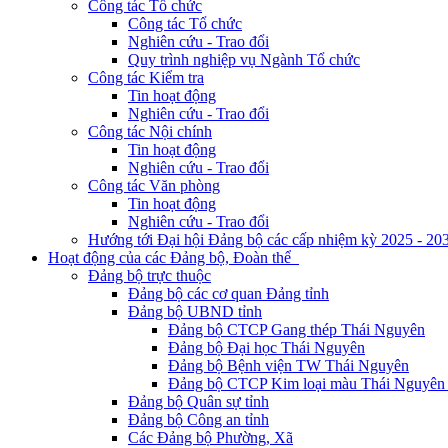
Công tác Tổ chức
Công tác Tổ chức
Nghiên cứu - Trao đổi
Quy trình nghiệp vụ Ngành Tổ chức
Công tác Kiểm tra
Tin hoạt động
Nghiên cứu - Trao đổi
Công tác Nội chính
Tin hoạt động
Nghiên cứu - Trao đổi
Công tác Văn phòng
Tin hoạt động
Nghiên cứu - Trao đổi
Hướng tới Đại hội Đảng bộ các cấp nhiệm kỳ 2025 - 20
Hoạt động của các Đảng bộ, Đoàn thể
Đảng bộ trực thuộc
Đảng bộ các cơ quan Đảng tỉnh
Đảng bộ UBND tỉnh
Đảng bộ CTCP Gang thép Thái Nguyên
Đảng bộ Đại học Thái Nguyên
Đảng bộ Bệnh viện TW Thái Nguyên
Đảng bộ CTCP Kim loại màu Thái Nguyên 
Đảng bộ Quân sự tỉnh
Đảng bộ Công an tỉnh
Các Đảng bộ Phường, Xã