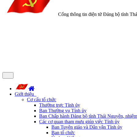
Cổng thông tin điện tử Đảng bộ tỉnh Th
Giới thiệu
Cơ cấu tổ chức
Thường trực Tỉnh ủy
Ban Thường vụ Tỉnh ủy
Ban Chấp hành Đảng bộ tỉnh Thái Nguyên, nhiệm
Các cơ quan tham mưu giúp việc Tỉnh ủy
Ban Tuyên giáo và Dân vận Tỉnh ủy
Ban tổ chức