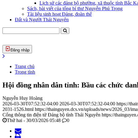
Lịch sử các đảng bộ phường, xã thuộc tỉnh Bắc Kạ
Sách, bài viết của tổng bí thư Nguyễn Phú Trọng
Tài liệu sinh hoạt Đảng, đoàn thể
Đất và Người Thái Nguyên
Đăng nhập
Trang chủ
Trong tỉnh
Hội đồng nhân dân tỉnh: Bầu các chức dan
Nguyễn Huy Hoàng
2026-03-30T07:52:32-04:00
2026-03-30T07:52:32-04:00
https://th
2031-1526.html
https://thainguyen.dcs.vn/uploads/news/2026_03/i
Cổng thông tin điện tử Đảng bộ tỉnh Thái Nguyên
https://thainguyen
Thứ hai - 30/03/2026 05:48
0