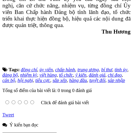
nghị, căn cứ chức năng, nhiệm vụ, từng đồng chí Ủy
viên Ban Chấp hành Đảng bộ tỉnh lãnh đạo, tổ chức
triển khai thực hiện đồng bộ, hiệu quả các nội dung đã
được quán triệt, thông qua.
Thu Hương
Tags:
đồng chí
,
ủy viên
,
chấp hành
,
trung ương
,
bí thư
,
tỉnh ủy
,
đảng bộ
,
nhiệm kỳ
,
việt hùng
,
tổ chức
,
ý kiến
,
đánh giá
,
chỉ đạo
,
cán bộ
,
hội nghị
,
tiêu cực
,
sắp xếp
,
hàng đầu
,
tuyệt đối
,
sáp nhập
Tổng số điểm của bài viết là: 0 trong 0 đánh giá
Click để đánh giá bài viết
Tweet
Ý kiến bạn đọc