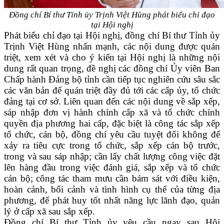
Đồng chí Bí thư Tỉnh ủy Trịnh Việt Hùng phát biểu chỉ đạo
tại Hội nghị
Phát biểu chỉ đạo tại Hội nghị, đồng chí Bí thư Tỉnh ủy
Trịnh Việt Hùng nhấn mạnh, các nội dung được quán
triệt, xem xét và cho ý kiến tại Hội nghị là những nội
dung rất quan trọng, đề nghị các đồng chí Ủy viên Ban
Chấp hành Đảng bộ tỉnh cần tiếp tục nghiên cứu sâu sắc
các văn bản để quán triệt đầy đủ tới các cấp ủy, tổ chức
đảng tại cơ sở. Liên quan đến các nội dung về sắp xếp,
sáp nhập đơn vị hành chính cấp xã và tổ chức chính
quyền địa phương hai cấp, đặc biệt là công tác sắp xếp
tổ chức, cán bộ, đồng chí yêu cầu tuyệt đối không để
xảy ra tiêu cực trong tổ chức, sắp xếp cán bộ trước,
trong và sau sáp nhập; cần lấy chất lượng công việc đặt
lên hàng đầu trong việc đánh giá, sắp xếp và tổ chức
cán bộ; công tác tham mưu cần bám sát với điều kiện,
hoàn cảnh, bối cảnh và tình hình cụ thể của từng địa
phương, để phát huy tốt nhất năng lực lãnh đạo, quản
lý ở cấp xã sau sắp xếp.
Đồng chí Bí thư Tỉnh ủy yêu cầu ngay sau Hội