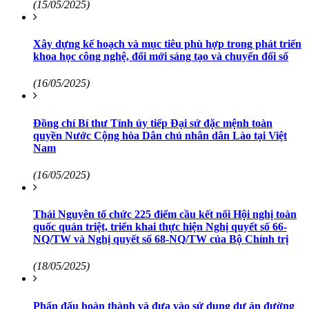
(15/05/2025)
Xây dựng kế hoạch và mục tiêu phù hợp trong phát triển
khoa học công nghệ, đổi mới sáng tạo và chuyển đổi số
(16/05/2025)
Đồng chí Bí thư Tỉnh ủy tiếp Đại sứ đặc mệnh toàn
quyền Nước Cộng hòa Dân chủ nhân dân Lào tại Việt
Nam
(16/05/2025)
Thái Nguyên tổ chức 225 điểm cầu kết nối Hội nghị toàn
quốc quán triệt, triển khai thực hiện Nghị quyết số 66-
NQ/TW và Nghị quyết số 68-NQ/TW của Bộ Chính trị
(18/05/2025)
Phấn đấu hoàn thành và đưa vào sử dụng dự án đường