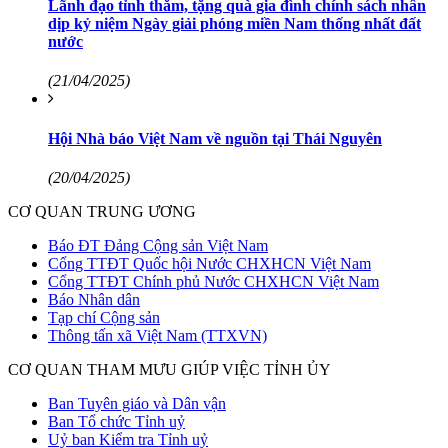
Lãnh đạo tỉnh thăm, tặng quà gia đình chính sách nhân
dịp kỷ niệm Ngày giải phóng miền Nam thống nhất đất
nước
(21/04/2025)
Hội Nhà báo Việt Nam về nguồn tại Thái Nguyên
(20/04/2025)
CƠ QUAN TRUNG ƯƠNG
Báo ĐT Đảng Cộng sản Việt Nam
Cổng TTĐT Quốc hội Nước CHXHCN Việt Nam
Cổng TTĐT Chính phủ Nước CHXHCN Việt Nam
Báo Nhân dân
Tạp chí Cộng sản
Thông tấn xã Việt Nam (TTXVN)
CƠ QUAN THAM MƯU GIÚP VIỆC TỈNH ỦY
Ban Tuyên giáo và Dân vận
Ban Tổ chức Tỉnh uỷ
Uỷ ban Kiểm tra Tỉnh uỷ