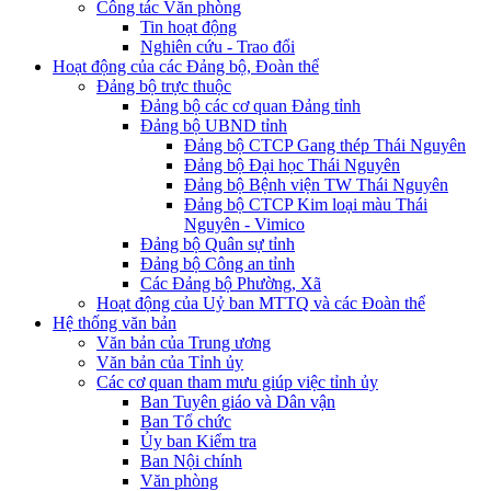
Công tác Văn phòng
Tin hoạt động
Nghiên cứu - Trao đổi
Hoạt động của các Đảng bộ, Đoàn thể
Đảng bộ trực thuộc
Đảng bộ các cơ quan Đảng tỉnh
Đảng bộ UBND tỉnh
Đảng bộ CTCP Gang thép Thái Nguyên
Đảng bộ Đại học Thái Nguyên
Đảng bộ Bệnh viện TW Thái Nguyên
Đảng bộ CTCP Kim loại màu Thái
Nguyên - Vimico
Đảng bộ Quân sự tỉnh
Đảng bộ Công an tỉnh
Các Đảng bộ Phường, Xã
Hoạt động của Uỷ ban MTTQ và các Đoàn thể
Hệ thống văn bản
Văn bản của Trung ương
Văn bản của Tỉnh ủy
Các cơ quan tham mưu giúp việc tỉnh ủy
Ban Tuyên giáo và Dân vận
Ban Tổ chức
Ủy ban Kiểm tra
Ban Nội chính
Văn phòng