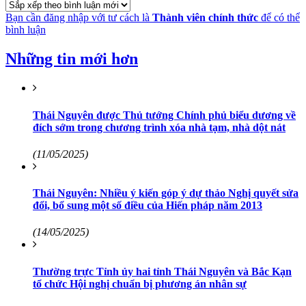
Bạn cần đăng nhập với tư cách là
Thành viên chính thức
để có thể
bình luận
Những tin mới hơn
Thái Nguyên được Thủ tướng Chính phủ biểu dương về
đích sớm trong chương trình xóa nhà tạm, nhà dột nát
(11/05/2025)
Thái Nguyên: Nhiều ý kiến góp ý dự thảo Nghị quyết sửa
đổi, bổ sung một số điều của Hiến pháp năm 2013
(14/05/2025)
Thường trực Tỉnh ủy hai tỉnh Thái Nguyên và Bắc Kạn
tổ chức Hội nghị chuẩn bị phương án nhân sự