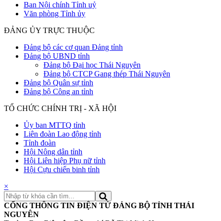
Ban Nội chính Tỉnh uỷ
Văn phòng Tỉnh ủy
ĐẢNG ỦY TRỰC THUỘC
Đảng bộ các cơ quan Đảng tỉnh
Đảng bộ UBND tỉnh
Đảng bộ Đại học Thái Nguyên
Đảng bộ CTCP Gang thép Thái Nguyên
Đảng bộ Quân sự tỉnh
Đảng bộ Công an tỉnh
TỔ CHỨC CHÍNH TRỊ - XÃ HỘI
Ủy ban MTTQ tỉnh
Liên đoàn Lao động tỉnh
Tỉnh đoàn
Hội Nông dân tỉnh
Hội Liên hiệp Phụ nữ tỉnh
Hội Cựu chiến binh tỉnh
×
CỔNG THÔNG TIN ĐIỆN TỬ ĐẢNG BỘ TỈNH THÁI
NGUYÊN