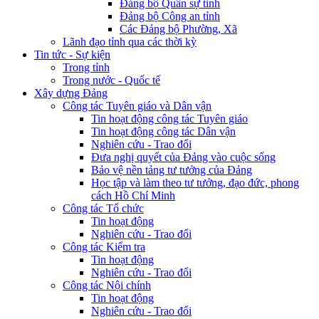
Đảng bộ Quân sự tỉnh
Đảng bộ Công an tỉnh
Các Đảng bộ Phường, Xã
Lãnh đạo tỉnh qua các thời kỳ
Tin tức - Sự kiện
Trong tỉnh
Trong nước - Quốc tế
Xây dựng Đảng
Công tác Tuyên giáo và Dân vận
Tin hoạt động công tác Tuyên giáo
Tin hoạt động công tác Dân vận
Nghiên cứu - Trao đổi
Đưa nghị quyết của Đảng vào cuộc sống
Bảo vệ nền tảng tư tưởng của Đảng
Học tập và làm theo tư tưởng, đạo đức, phong
cách Hồ Chí Minh
Công tác Tổ chức
Tin hoạt động
Nghiên cứu - Trao đổi
Công tác Kiểm tra
Tin hoạt động
Nghiên cứu - Trao đổi
Công tác Nội chính
Tin hoạt động
Nghiên cứu - Trao đổi