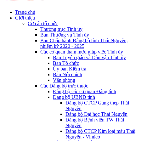
Trang chủ
Giới thiệu
Cơ cấu tổ chức
Thường trực Tỉnh ủy
Ban Thường vụ Tỉnh ủy
Ban Chấp hành Đảng bộ tỉnh Thái Nguyên,
nhiệm kỳ 2020 - 2025
Các cơ quan tham mưu giúp việc Tỉnh ủy
Ban Tuyên giáo và Dân vận Tỉnh ủy
Ban Tổ chức
Ủy ban Kiểm tra
Ban Nội chính
Văn phòng
Các Đảng bộ trực thuộc
Đảng bộ các cơ quan Đảng tỉnh
Đảng bộ UBND tỉnh
Đảng bộ CTCP Gang thép Thái
Nguyên
Đảng bộ Đại học Thái Nguyên
Đảng bộ Bệnh viện TW Thái
Nguyên
Đảng bộ CTCP Kim loại màu Thái
Nguyên - Vimico