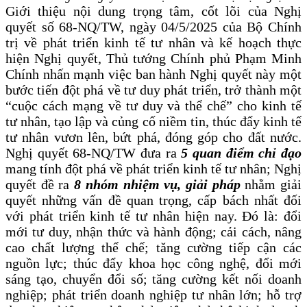
Giới thiệu nội dung trọng tâm, cốt lõi của Nghị
quyết số 68-NQ/TW, ngày
0
4/5/2025 của Bộ Chính
trị về phát triển kinh tế tư nhân và kế hoạch thực
hiện Nghị quyết, Thủ tướng Chính phủ Phạm Minh
Chính nhấn mạnh việc ban hành Nghị quyết này một
bước tiến đột phá về tư duy phát triển, trở thành một
“cuộc cách mạng về tư duy và thể chế” cho kinh tế
tư nhân, tạo lập và củng cố niềm tin, thúc đẩy kinh tế
tư nhân vươn lên, bứt phá, đóng góp cho đất nước.
Nghị quyết 68-NQ/TW đưa ra
5 quan điểm chỉ đạo
mang tính đột phá về phát triển kinh tế tư nhân; Nghị
quyết đề ra
8 nhóm nhiệm vụ, giải pháp
nhằm giải
quyết những vấn đề quan trọng, cấp bách nhất đối
với phát triển kinh tế tư nhân hiện nay. Đó là: đổi
mới tư duy, nhận thức và hành động; cải cách, nâng
cao chất lượng thể chế; tăng cường tiếp cận các
nguồn lực; thúc đẩy khoa học công nghệ, đổi mới
sáng tạo, chuyển đổi số; tăng cường kết nối doanh
nghiệp; phát triển doanh nghiệp tư nhân lớn; hỗ trợ