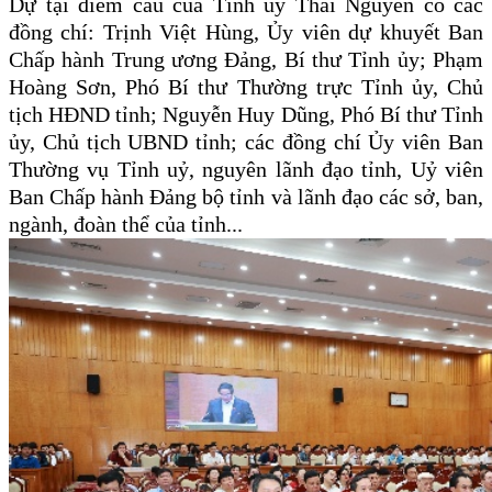
Dự tại điểm cầu của Tỉnh ủy Thái Nguyên có các
đồng chí: Trịnh Việt Hùng, Ủy viên dự khuyết Ban
Chấp hành Trung ương Đảng, Bí thư Tỉnh ủy;
Phạm
Hoàng Sơn, Phó Bí thư Thường trực Tỉnh ủy, Chủ
tịch HĐND tỉnh; Nguyễn Huy Dũng, Phó Bí thư Tỉnh
ủy, Chủ tịch UBND tỉnh;
các đồng chí Ủy viên Ban
Thường vụ Tỉnh uỷ, nguyên lãnh đạo tỉnh, Uỷ viên
Ban Chấp hành Đảng bộ tỉnh và
lãnh đạo
các sở, ban,
ngành, đoàn thể của tỉnh...