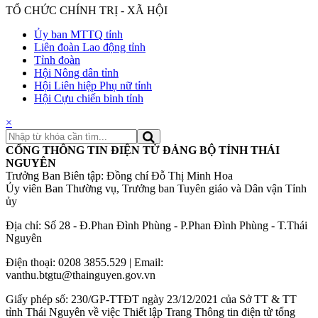
TỔ CHỨC CHÍNH TRỊ - XÃ HỘI
Ủy ban MTTQ tỉnh
Liên đoàn Lao động tỉnh
Tỉnh đoàn
Hội Nông dân tỉnh
Hội Liên hiệp Phụ nữ tỉnh
Hội Cựu chiến binh tỉnh
×
CỔNG THÔNG TIN ĐIỆN TỬ ĐẢNG BỘ TỈNH THÁI
NGUYÊN
Trưởng Ban Biên tập: Đồng chí Đỗ Thị Minh Hoa
Ủy viên Ban Thường vụ, Trưởng ban Tuyên giáo và Dân vận Tỉnh
ủy
Địa chỉ: Số 28 - Đ.Phan Đình Phùng - P.Phan Đình Phùng - T.Thái
Nguyên
Điện thoại: 0208 3855.529 | Email:
vanthu.btgtu@thainguyen.gov.vn
Giấy phép số: 230/GP-TTĐT ngày 23/12/2021 của Sở TT & TT
tỉnh Thái Nguyên về việc Thiết lập Trang Thông tin điện tử tổng