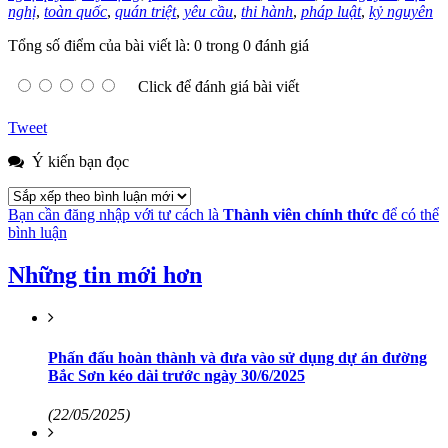
nghị
,
toàn quốc
,
quán triệt
,
yêu cầu
,
thi hành
,
pháp luật
,
kỷ nguyên
Tổng số điểm của bài viết là: 0 trong 0 đánh giá
Click để đánh giá bài viết
Tweet
Ý kiến bạn đọc
Bạn cần đăng nhập với tư cách là
Thành viên chính thức
để có thể
bình luận
Những tin mới hơn
Phấn đấu hoàn thành và đưa vào sử dụng dự án đường
Bắc Sơn kéo dài trước ngày 30/6/2025
(22/05/2025)