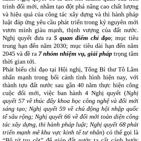
trình đổi mới, nhằm tạo đột phá nâng cao chất lượng
và hiệu quả của công tác xây dựng và thi hành pháp
luật đáp ứng yêu cầu phát triển trong kỷ nguyên mới
vươn mình giàu mạnh, thịnh vượng của đất nước.
Nghị quyết đưa ra
5 quan điểm chỉ đạo
; mục tiêu
trung hạn đến năm 2030; mục tiêu dài hạn đến năm
2045
và đề ra
7 nhóm nhiệm vụ, giải pháp
trọng tâm
thời gian tới.
Phát biểu chỉ đạo tại Hội nghị, Tổng Bí thư
Tô Lâm
nhấn mạnh trong bối cảnh tình hình hiện nay, với
thành tựu đất nước sau gần 40 năm thực hiện công
cuộc đổi mới, việc ban hành 4 Nghị quyết (
Nghị
quyết 57
về
thúc đẩy khoa học công nghệ và đổi mới
sáng tạo; Nghị quyết 59 về chủ động hội nhập quốc
tế sâu rộng; Nghị quyết 66
về
đổi mới toàn diện công
tác xây dựng, thi hành pháp luật
;
Nghị quyết 68 phát
triển mạnh mẽ khu vực kinh tế tư nhân
) có thể gọi là
“Bộ tứ trụ cột” để giúp đất nước ta cất cánh
bước