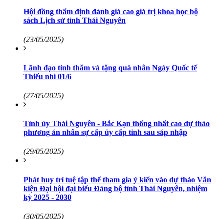
Hội đồng thẩm định đánh giá cao giá trị khoa học bộ
sách Lịch sử tỉnh Thái Nguyên
(23/05/2025)
Lãnh đạo tỉnh thăm và tặng quà nhân Ngày Quốc tế
Thiếu nhi 01/6
(27/05/2025)
Tỉnh ủy Thái Nguyên - Bắc Kạn thống nhất cao dự thảo
phương án nhân sự cấp ủy cấp tỉnh sau sáp nhập
(29/05/2025)
Phát huy trí tuệ tập thể tham gia ý kiến vào dự thảo Văn
kiện Đại hội đại biểu Đảng bộ tỉnh Thái Nguyên, nhiệm
kỳ 2025 - 2030
(30/05/2025)