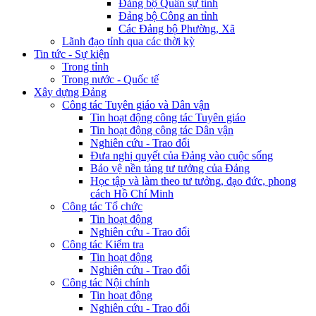
Đảng bộ Quân sự tỉnh
Đảng bộ Công an tỉnh
Các Đảng bộ Phường, Xã
Lãnh đạo tỉnh qua các thời kỳ
Tin tức - Sự kiện
Trong tỉnh
Trong nước - Quốc tế
Xây dựng Đảng
Công tác Tuyên giáo và Dân vận
Tin hoạt động công tác Tuyên giáo
Tin hoạt động công tác Dân vận
Nghiên cứu - Trao đổi
Đưa nghị quyết của Đảng vào cuộc sống
Bảo vệ nền tảng tư tưởng của Đảng
Học tập và làm theo tư tưởng, đạo đức, phong
cách Hồ Chí Minh
Công tác Tổ chức
Tin hoạt động
Nghiên cứu - Trao đổi
Công tác Kiểm tra
Tin hoạt động
Nghiên cứu - Trao đổi
Công tác Nội chính
Tin hoạt động
Nghiên cứu - Trao đổi