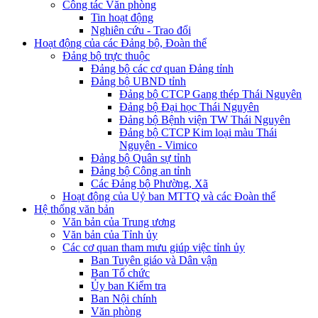
Công tác Văn phòng
Tin hoạt động
Nghiên cứu - Trao đổi
Hoạt động của các Đảng bộ, Đoàn thể
Đảng bộ trực thuộc
Đảng bộ các cơ quan Đảng tỉnh
Đảng bộ UBND tỉnh
Đảng bộ CTCP Gang thép Thái Nguyên
Đảng bộ Đại học Thái Nguyên
Đảng bộ Bệnh viện TW Thái Nguyên
Đảng bộ CTCP Kim loại màu Thái
Nguyên - Vimico
Đảng bộ Quân sự tỉnh
Đảng bộ Công an tỉnh
Các Đảng bộ Phường, Xã
Hoạt động của Uỷ ban MTTQ và các Đoàn thể
Hệ thống văn bản
Văn bản của Trung ương
Văn bản của Tỉnh ủy
Các cơ quan tham mưu giúp việc tỉnh ủy
Ban Tuyên giáo và Dân vận
Ban Tổ chức
Ủy ban Kiểm tra
Ban Nội chính
Văn phòng