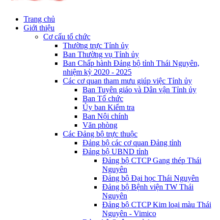
Trang chủ
Giới thiệu
Cơ cấu tổ chức
Thường trực Tỉnh ủy
Ban Thường vụ Tỉnh ủy
Ban Chấp hành Đảng bộ tỉnh Thái Nguyên,
nhiệm kỳ 2020 - 2025
Các cơ quan tham mưu giúp việc Tỉnh ủy
Ban Tuyên giáo và Dân vận Tỉnh ủy
Ban Tổ chức
Ủy ban Kiểm tra
Ban Nội chính
Văn phòng
Các Đảng bộ trực thuộc
Đảng bộ các cơ quan Đảng tỉnh
Đảng bộ UBND tỉnh
Đảng bộ CTCP Gang thép Thái
Nguyên
Đảng bộ Đại học Thái Nguyên
Đảng bộ Bệnh viện TW Thái
Nguyên
Đảng bộ CTCP Kim loại màu Thái
Nguyên - Vimico