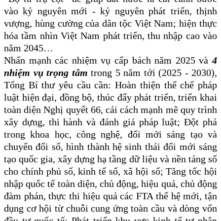
vào kỷ nguyên mới - kỷ nguyên phát triển, thịnh
vượng, hùng cường của dân tộc Việt
Nam
;
hiện thực
hóa tầm nhìn Việt Nam phát triển, thu nhập cao vào
năm 2045…
Nhấn mạnh các nhiệm vụ cấp bách năm 2025 và
4
nhiệm vụ trọng tâm
trong 5 năm tới (2025 - 2030),
Tổng Bí thư yêu cầu cần: Hoàn thiện thể chế pháp
luật hiện đại, đồng bộ, thúc đẩy phát triển, triển khai
toàn diện Nghị quyết 66, cải cách mạnh mẽ quy trình
xây dựng, thi hành và đánh giá pháp luật; Đột phá
trong khoa học, công nghệ, đổi mới sáng tạo và
chuyển đổi số, hình thành hệ sinh thái đổi mới sáng
tạo quốc gia, xây dựng hạ tầng dữ liệu và nền tảng số
cho chính phủ số, kinh tế số, xã hội số; Tăng tốc hội
nhập quốc tế toàn diện, chủ động, hiệu quả, chủ động
đàm phán, thực thi hiệu quả các FTA thế hệ mới, tận
dụng cơ hội từ chuỗi cung ứng toàn cầu và dòng vốn
đầu tư quốc tế; Phát triển khu vực kinh tế tư nhân