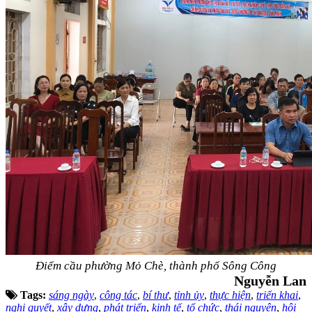
Điểm cầu phường Mỏ Chè, thành phố Sông Công
Nguyễn Lan
Tags:
sáng ngày
,
công tác
,
bí thư
,
tỉnh ủy
,
thực hiện
,
triển khai
,
nghị quyết
,
xây dựng
,
phát triển
,
kinh tế
,
tổ chức
,
thái nguyên
,
hội