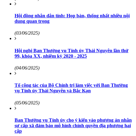
Hội đồng nhân dân tỉnh: Họp bàn, thống nhất nhiều nội
dung quan trọng
(03/06/2025)
Hội nghị Ban Thường vụ Tỉnh ủy Thái Nguyên lần thứ
99, khóa XX, nhiệm kỳ 2020 - 2025
(04/06/2025)
Tổ công tác của Bộ Chính trị làm việc với Ban Thường
vụ Tỉnh ủy Thái Nguyên và Bắc Kạn
(05/06/2025)
Ban Thường vụ Tỉnh ủy cho ý kiến vào phương án nhân
sự cấp xã đảm bảo mô hình chính quyền địa phương hai
cấp