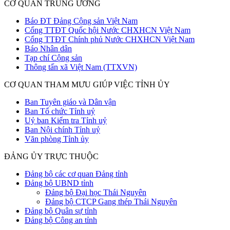
CƠ QUAN TRUNG ƯƠNG
Báo ĐT Đảng Cộng sản Việt Nam
Cổng TTĐT Quốc hội Nước CHXHCN Việt Nam
Cổng TTĐT Chính phủ Nước CHXHCN Việt Nam
Báo Nhân dân
Tạp chí Cộng sản
Thông tấn xã Việt Nam (TTXVN)
CƠ QUAN THAM MƯU GIÚP VIỆC TỈNH ỦY
Ban Tuyên giáo và Dân vận
Ban Tổ chức Tỉnh uỷ
Uỷ ban Kiểm tra Tỉnh uỷ
Ban Nội chính Tỉnh uỷ
Văn phòng Tỉnh ủy
ĐẢNG ỦY TRỰC THUỘC
Đảng bộ các cơ quan Đảng tỉnh
Đảng bộ UBND tỉnh
Đảng bộ Đại học Thái Nguyên
Đảng bộ CTCP Gang thép Thái Nguyên
Đảng bộ Quân sự tỉnh
Đảng bộ Công an tỉnh