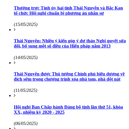
Thường trực Tỉnh ủy hai tỉnh Thái Nguyên và Bắc Kạn
tổ chức Hội nghị chuẩn bị phương án nhân sự
(15/05/2025)
Thái Nguyên: Nhiều ý kiến góp ý dự thảo Nghị quyết sửa
đổi, bổ sung một số điều của Hiến pháp năm 2013
(14/05/2025)
Thái Nguyên được Thủ tướng Chính phủ biểu dương về
đích sớm trong chương trình xóa nhà tạm, nhà dột nát
(11/05/2025)
Hội nghị Ban Chấp hành Đảng bộ tỉnh lần thứ 51, khóa
XX, nhiệm kỳ 2020 - 2025
(06/05/2025)