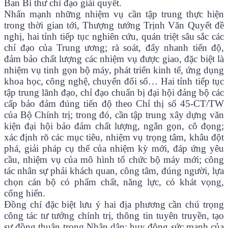
Ban Bí thư chỉ đạo giải quyết.
Nhấn mạnh những nhiệm vụ cần tập trung thực hiện
trong thời gian tới, Thượng tướng Trịnh Văn Quyết đề
nghị, hai tỉnh tiếp tục nghiên cứu, quán triệt sâu sắc các
chỉ đạo của Trung ương; rà soát, đẩy nhanh tiến độ,
đảm bảo chất lượng các nhiệm vụ được giao, đặc biệt là
nhiệm vụ tinh gọn bộ máy, phát triển kinh tế, ứng dụng
khoa học, công nghệ, chuyển đổi số… Hai tỉnh tiếp tục
tập trung lãnh đạo, chỉ đạo chuẩn bị đại hội đảng bộ các
cấp bảo đảm đúng tiến độ theo Chỉ thị số 45-CT/TW
của Bộ Chính trị; trong đó, cần tập trung xây dựng văn
kiện đại hội bảo đảm chất lượng, ngắn gọn, cô đọng;
xác định rõ các mục tiêu, nhiệm vụ trọng tâm, khâu đột
phá, giải pháp cụ thể của nhiệm kỳ mới, đáp ứng yêu
cầu, nhiệm vụ của mô hình tổ chức bộ máy mới; công
tác nhân sự phải khách quan, công tâm, đúng người, lựa
chọn cán bộ có phẩm chất, năng lực, có khát vọng,
cống hiến.
Đồng chí đặc biệt lưu ý hai địa phương cần chú trọng
công tác tư tưởng chính trị, thông tin tuyên truyền, tạo
sự đồng thuận trong Nhân dân; huy động sức mạnh của