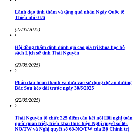
Lãnh đạo tỉnh thăm và tặng quà nhân Ngày Quốc tế
Thiếu nhi 01/6
(27/05/2025)
Hội đồng thẩm định đánh giá cao giá trị khoa học bộ
sách Lịch sử tỉnh Thái Nguyên
(23/05/2025)
Phấn đấu hoàn thành và đưa vào sử dụng dự án đường
Bắc Sơn kéo dài trước ngày 30/6/2025
(22/05/2025)
Thái Nguyên tổ chức 225 điểm cầu kết nối Hội nghị toàn
quốc quán triệt, triển khai thực hiện Nghị quyết số 66-
NQ/TW và Nghị quyết số 68-NQ/TW của Bộ Chính trị