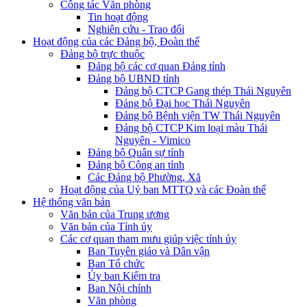
Công tác Văn phòng
Tin hoạt động
Nghiên cứu - Trao đổi
Hoạt động của các Đảng bộ, Đoàn thể
Đảng bộ trực thuộc
Đảng bộ các cơ quan Đảng tỉnh
Đảng bộ UBND tỉnh
Đảng bộ CTCP Gang thép Thái Nguyên
Đảng bộ Đại học Thái Nguyên
Đảng bộ Bệnh viện TW Thái Nguyên
Đảng bộ CTCP Kim loại màu Thái
Nguyên - Vimico
Đảng bộ Quân sự tỉnh
Đảng bộ Công an tỉnh
Các Đảng bộ Phường, Xã
Hoạt động của Uỷ ban MTTQ và các Đoàn thể
Hệ thống văn bản
Văn bản của Trung ương
Văn bản của Tỉnh ủy
Các cơ quan tham mưu giúp việc tỉnh ủy
Ban Tuyên giáo và Dân vận
Ban Tổ chức
Ủy ban Kiểm tra
Ban Nội chính
Văn phòng