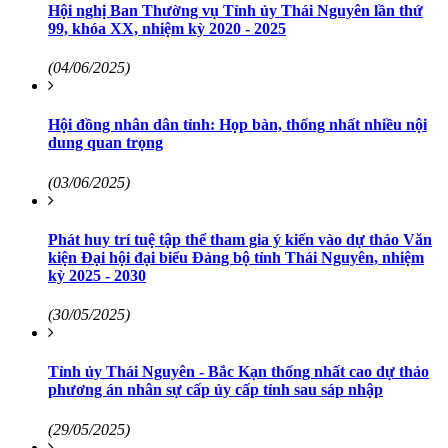
Hội nghị Ban Thường vụ Tỉnh ủy Thái Nguyên lần thứ
99, khóa XX, nhiệm kỳ 2020 - 2025
(04/06/2025)
Hội đồng nhân dân tỉnh: Họp bàn, thống nhất nhiều nội
dung quan trọng
(03/06/2025)
Phát huy trí tuệ tập thể tham gia ý kiến vào dự thảo Văn
kiện Đại hội đại biểu Đảng bộ tỉnh Thái Nguyên, nhiệm
kỳ 2025 - 2030
(30/05/2025)
Tỉnh ủy Thái Nguyên - Bắc Kạn thống nhất cao dự thảo
phương án nhân sự cấp ủy cấp tỉnh sau sáp nhập
(29/05/2025)