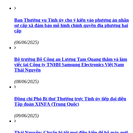
Ban Thường vụ Tỉnh ủy cho ý kiến vào phương án nhân
sự cấp xã đảm bảo mô hình chính quyền địa phương hai
cấp
(06/06/2025)
Bộ trưởng Bộ Công an Lương Tam Quang thăm và làm
việc tại Công ty TNHH Samsung Electronics Việt Nam
Thái Nguyên
(08/06/2025)
Đồng chí Phó Bí thư Thường trực Tỉnh ủy tiếp đại diện
Tập đoàn XINFA (Trung Quốc)
(09/06/2025)
Thái Nguyên: Chuẩn bị tốt mọi điều kiện để bộ máy mới