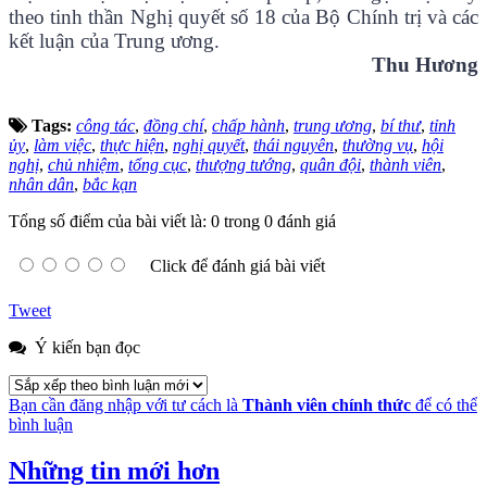
theo tinh thần Nghị quyết số 18 của Bộ Chính trị và các
kết luận của Trung ương.
Thu Hương
Tags:
công tác
,
đồng chí
,
chấp hành
,
trung ương
,
bí thư
,
tỉnh
ủy
,
làm việc
,
thực hiện
,
nghị quyết
,
thái nguyên
,
thường vụ
,
hội
nghị
,
chủ nhiệm
,
tổng cục
,
thượng tướng
,
quân đội
,
thành viên
,
nhân dân
,
bắc kạn
Tổng số điểm của bài viết là: 0 trong 0 đánh giá
Click để đánh giá bài viết
Tweet
Ý kiến bạn đọc
Bạn cần đăng nhập với tư cách là
Thành viên chính thức
để có thể
bình luận
Những tin mới hơn