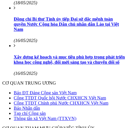
(18/05/2025)
Đồng chí Bí thư Tỉnh ủy tiếp Đại sứ đặc mệnh toàn
quyền Nước Cộng hòa Dân chủ nhân dân Lào tại Việt
Nam
(16/05/2025)
Xây dựng kế hoạch và mục tiêu phù hợp trong phát triển
khoa học công nghệ, đổi mới sáng tạo và chuyển đổi số
(16/05/2025)
CƠ QUAN TRUNG ƯƠNG
Báo ĐT Đảng Cộng sản Việt Nam
Cổng TTĐT Quốc hội Nước CHXHCN Việt Nam
Cổng TTĐT Chính phủ Nước CHXHCN Việt Nam
Báo Nhân dân
Tạp chí Cộng sản
Thông tấn xã Việt Nam (TTXVN)