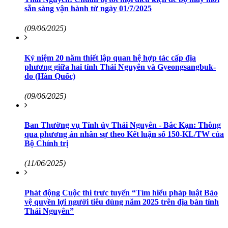
sẵn sàng vận hành từ ngày 01/7/2025
(09/06/2025)
Kỷ niệm 20 năm thiết lập quan hệ hợp tác cấp địa
phương giữa hai tỉnh Thái Nguyên và Gyeongsangbuk-
do (Hàn Quốc)
(09/06/2025)
Ban Thường vụ Tỉnh ủy Thái Nguyên - Bắc Kạn: Thông
qua phương án nhân sự theo Kết luận số 150-KL/TW của
Bộ Chính trị
(11/06/2025)
Phát động Cuộc thi trực tuyến “Tìm hiểu pháp luật Bảo
vệ quyền lợi người tiêu dùng năm 2025 trên địa bàn tỉnh
Thái Nguyên”