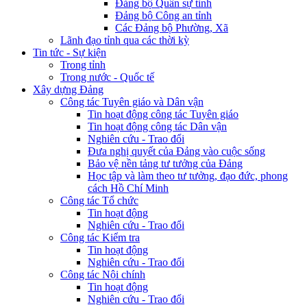
Đảng bộ Quân sự tỉnh
Đảng bộ Công an tỉnh
Các Đảng bộ Phường, Xã
Lãnh đạo tỉnh qua các thời kỳ
Tin tức - Sự kiện
Trong tỉnh
Trong nước - Quốc tế
Xây dựng Đảng
Công tác Tuyên giáo và Dân vận
Tin hoạt động công tác Tuyên giáo
Tin hoạt động công tác Dân vận
Nghiên cứu - Trao đổi
Đưa nghị quyết của Đảng vào cuộc sống
Bảo vệ nền tảng tư tưởng của Đảng
Học tập và làm theo tư tưởng, đạo đức, phong
cách Hồ Chí Minh
Công tác Tổ chức
Tin hoạt động
Nghiên cứu - Trao đổi
Công tác Kiểm tra
Tin hoạt động
Nghiên cứu - Trao đổi
Công tác Nội chính
Tin hoạt động
Nghiên cứu - Trao đổi