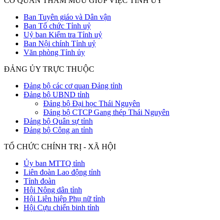
CƠ QUAN THAM MƯU GIÚP VIỆC TỈNH ỦY
Ban Tuyên giáo và Dân vận
Ban Tổ chức Tỉnh uỷ
Uỷ ban Kiểm tra Tỉnh uỷ
Ban Nội chính Tỉnh uỷ
Văn phòng Tỉnh ủy
ĐẢNG ỦY TRỰC THUỘC
Đảng bộ các cơ quan Đảng tỉnh
Đảng bộ UBND tỉnh
Đảng bộ Đại học Thái Nguyên
Đảng bộ CTCP Gang thép Thái Nguyên
Đảng bộ Quân sự tỉnh
Đảng bộ Công an tỉnh
TỔ CHỨC CHÍNH TRỊ - XÃ HỘI
Ủy ban MTTQ tỉnh
Liên đoàn Lao động tỉnh
Tỉnh đoàn
Hội Nông dân tỉnh
Hội Liên hiệp Phụ nữ tỉnh
Hội Cựu chiến binh tỉnh