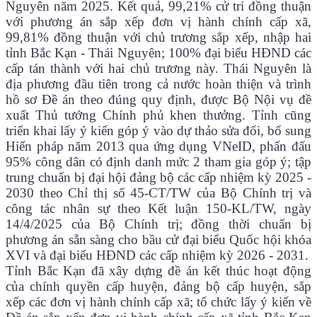
Nguyên năm 2025. Kết quả, 99,21% cử tri đồng thuận
với phương án sắp xếp đơn vị hành chính cấp xã,
99,81% đồng thuận với chủ trương sắp xếp, nhập hai
tỉnh Bắc Kạn - Thái Nguyên; 100% đại biểu HĐND các
cấp tán thành với hai chủ trương này. Thái Nguyên là
địa phương đầu tiên trong cả nước hoàn thiện và trình
hồ sơ Đề án theo đúng quy định, được Bộ Nội vụ đề
xuất Thủ tướng Chính phủ khen thưởng. Tỉnh cũng
triển khai lấy ý kiến góp ý vào dự thảo sửa đổi, bổ sung
Hiến pháp năm 2013 qua ứng dụng VNeID, phấn đấu
95% công dân có định danh mức 2 tham gia góp ý; tập
trung chuẩn bị đại hội đảng bộ các cấp nhiệm kỳ 2025 -
2030 theo Chỉ thị số 45-CT/TW của Bộ Chính trị và
công tác nhân sự theo Kết luận 150-KL/TW, ngày
14/4/2025 của Bộ Chính trị; đồng thời chuẩn bị
phương án sẵn sàng cho bầu cử đại biểu Quốc hội khóa
XVI và đại biểu HĐND các cấp nhiệm kỳ 2026 - 2031.
Tỉnh Bắc Kạn đã xây dựng đề án kết thúc hoạt động
của chính quyền cấp huyện, đảng bộ cấp huyện, sắp
xếp các đơn vị hành chính cấp xã; tổ chức lấy ý kiến về