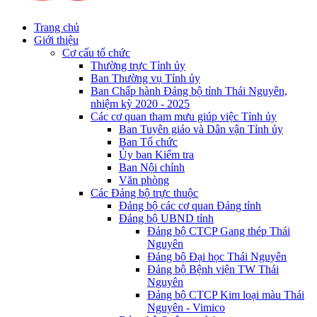
Trang chủ
Giới thiệu
Cơ cấu tổ chức
Thường trực Tỉnh ủy
Ban Thường vụ Tỉnh ủy
Ban Chấp hành Đảng bộ tỉnh Thái Nguyên,
nhiệm kỳ 2020 - 2025
Các cơ quan tham mưu giúp việc Tỉnh ủy
Ban Tuyên giáo và Dân vận Tỉnh ủy
Ban Tổ chức
Ủy ban Kiểm tra
Ban Nội chính
Văn phòng
Các Đảng bộ trực thuộc
Đảng bộ các cơ quan Đảng tỉnh
Đảng bộ UBND tỉnh
Đảng bộ CTCP Gang thép Thái
Nguyên
Đảng bộ Đại học Thái Nguyên
Đảng bộ Bệnh viện TW Thái
Nguyên
Đảng bộ CTCP Kim loại màu Thái
Nguyên - Vimico