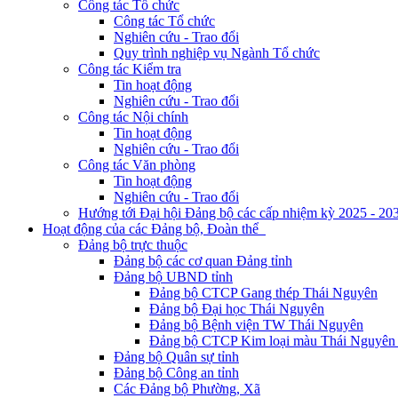
Công tác Tổ chức
Công tác Tổ chức
Nghiên cứu - Trao đổi
Quy trình nghiệp vụ Ngành Tổ chức
Công tác Kiểm tra
Tin hoạt động
Nghiên cứu - Trao đổi
Công tác Nội chính
Tin hoạt động
Nghiên cứu - Trao đổi
Công tác Văn phòng
Tin hoạt động
Nghiên cứu - Trao đổi
Hướng tới Đại hội Đảng bộ các cấp nhiệm kỳ 2025 - 20
Hoạt động của các Đảng bộ, Đoàn thể
Đảng bộ trực thuộc
Đảng bộ các cơ quan Đảng tỉnh
Đảng bộ UBND tỉnh
Đảng bộ CTCP Gang thép Thái Nguyên
Đảng bộ Đại học Thái Nguyên
Đảng bộ Bệnh viện TW Thái Nguyên
Đảng bộ CTCP Kim loại màu Thái Nguyên 
Đảng bộ Quân sự tỉnh
Đảng bộ Công an tỉnh
Các Đảng bộ Phường, Xã