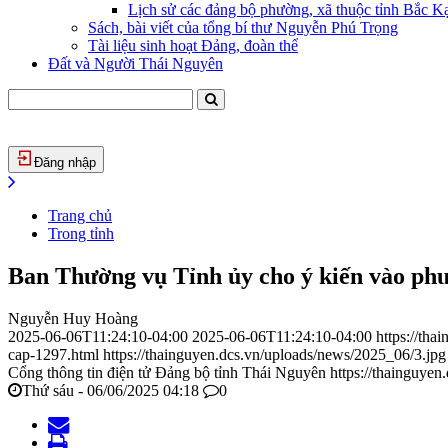
Lịch sử các đảng bộ phường, xã thuộc tỉnh Bắc Kạ
Sách, bài viết của tổng bí thư Nguyễn Phú Trọng
Tài liệu sinh hoạt Đảng, đoàn thể
Đất và Người Thái Nguyên
Đăng nhập
Trang chủ
Trong tỉnh
Ban Thường vụ Tỉnh ủy cho ý kiến vào phư
Nguyễn Huy Hoàng
2025-06-06T11:24:10-04:00
2025-06-06T11:24:10-04:00
https://th
cap-1297.html
https://thainguyen.dcs.vn/uploads/news/2025_06/3.jpg
Cổng thông tin điện tử Đảng bộ tỉnh Thái Nguyên
https://thainguyen
Thứ sáu - 06/06/2025 04:18
0