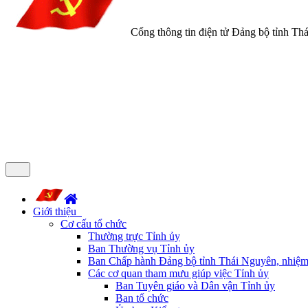
Cổng thông tin điện tử Đảng bộ tỉnh Th
Giới thiệu
Cơ cấu tổ chức
Thường trực Tỉnh ủy
Ban Thường vụ Tỉnh ủy
Ban Chấp hành Đảng bộ tỉnh Thái Nguyên, nhiệm
Các cơ quan tham mưu giúp việc Tỉnh ủy
Ban Tuyên giáo và Dân vận Tỉnh ủy
Ban tổ chức