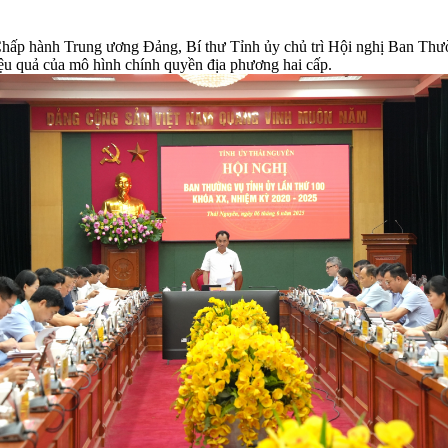
Chấp hành Trung ương Đảng, Bí thư Tỉnh ủy chủ trì Hội nghị Ban Thư
ệu quả của mô hình chính quyền địa phương hai cấp.