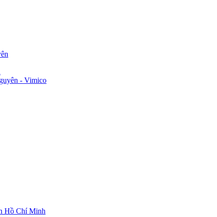
yên
n
guyên - Vimico
ch Hồ Chí Minh