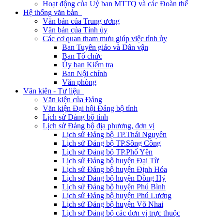
Hoạt động của Uỷ ban MTTQ và các Đoàn thể
Hệ thống văn bản
Văn bản của Trung ương
Văn bản của Tỉnh ủy
Các cơ quan tham mưu giúp việc tỉnh ủy
Ban Tuyên giáo và Dân vận
Ban Tổ chức
Ủy ban Kiểm tra
Ban Nội chính
Văn phòng
Văn kiện - Tư liệu
Văn kiện của Đảng
Văn kiện Đại hội Đảng bộ tỉnh
Lịch sử Đảng bộ tỉnh
Lịch sử Đảng bộ địa phương, đơn vị
Lịch sử Đảng bộ TP.Thái Nguyên
Lịch sử Đảng bộ TP.Sông Công
Lịch sử Đảng bộ TP.Phổ Yên
Lịch sử Đảng bộ huyện Đại Từ
Lịch sử Đảng bộ huyện Định Hóa
Lịch sử Đảng bộ huyện Đồng Hỷ
Lịch sử Đảng bộ huyện Phú Bình
Lịch sử Đảng bộ huyện Phú Lương
Lịch sử Đảng bộ huyện Võ Nhai
Lịch sử Đảng bộ các đơn vị trực thuộc