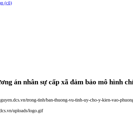
n (cũ)
ơng án nhân sự cấp xã đảm bảo mô hình ch
ainguyen.dcs.vn/trong-tinh/ban-thuong-vu-tinh-uy-cho-y-kien-vao-phu
.dcs.vn/uploads/logo.gif