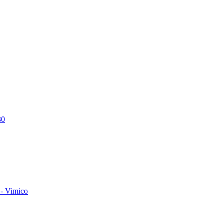
30
- Vimico