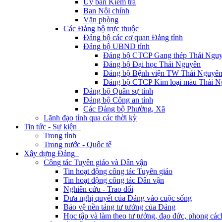
Ủy ban Kiểm tra
Ban Nội chính
Văn phòng
Các Đảng bộ trực thuộc
Đảng bộ các cơ quan Đảng tỉnh
Đảng bộ UBND tỉnh
Đảng bộ CTCP Gang thép Thái Ngu
Đảng bộ Đại học Thái Nguyên
Đảng bộ Bệnh viện TW Thái Nguyê
Đảng bộ CTCP Kim loại màu Thái N
Đảng bộ Quân sự tỉnh
Đảng bộ Công an tỉnh
Các Đảng bộ Phường, Xã
Lãnh đạo tỉnh qua các thời kỳ
Tin tức - Sự kiện
Trong tỉnh
Trong nước - Quốc tế
Xây dựng Đảng
Công tác Tuyên giáo và Dân vận
Tin hoạt động công tác Tuyên giáo
Tin hoạt động công tác Dân vận
Nghiên cứu - Trao đổi
Đưa nghị quyết của Đảng vào cuộc sống
Bảo vệ nền tảng tư tưởng của Đảng
Học tập và làm theo tư tưởng, đạo đức, phong cá