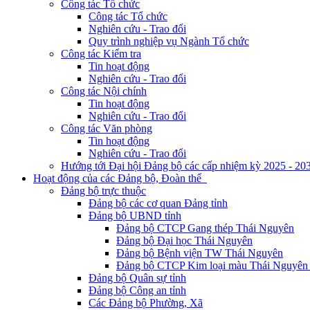
Công tác Tổ chức
Công tác Tổ chức
Nghiên cứu - Trao đổi
Quy trình nghiệp vụ Ngành Tổ chức
Công tác Kiểm tra
Tin hoạt động
Nghiên cứu - Trao đổi
Công tác Nội chính
Tin hoạt động
Nghiên cứu - Trao đổi
Công tác Văn phòng
Tin hoạt động
Nghiên cứu - Trao đổi
Hướng tới Đại hội Đảng bộ các cấp nhiệm kỳ 2025 - 20
Hoạt động của các Đảng bộ, Đoàn thể
Đảng bộ trực thuộc
Đảng bộ các cơ quan Đảng tỉnh
Đảng bộ UBND tỉnh
Đảng bộ CTCP Gang thép Thái Nguyên
Đảng bộ Đại học Thái Nguyên
Đảng bộ Bệnh viện TW Thái Nguyên
Đảng bộ CTCP Kim loại màu Thái Nguyên 
Đảng bộ Quân sự tỉnh
Đảng bộ Công an tỉnh
Các Đảng bộ Phường, Xã