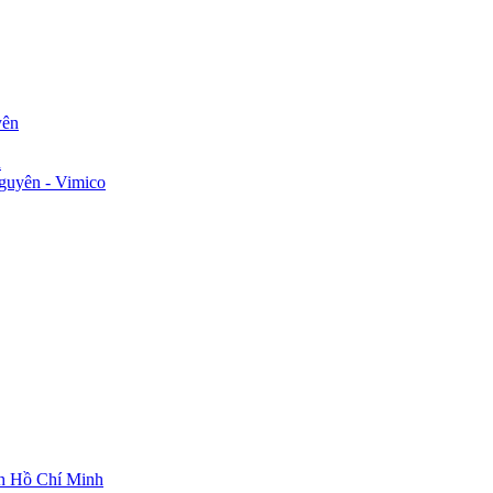
yên
n
guyên - Vimico
ch Hồ Chí Minh