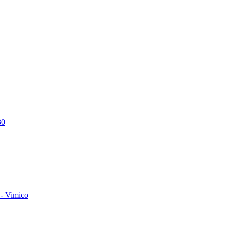
30
- Vimico