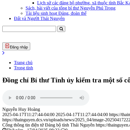
Lịch sử các đảng bộ phường, xã thuộc tỉnh Bắc Kạ
Sách, bài viết của tổng bí thư Nguyễn Phú Trọng
Tài liệu sinh hoạt Đảng, đoàn thể
Đất và Người Thái Nguyên
Đăng nhập
Trang chủ
Trong tỉnh
Đồng chí Bí thư Tỉnh ủy kiểm tra một số c
Nguyễn Huy Hoàng
2025-04-17T11:27:44-04:00
2025-04-17T11:27:44-04:00
https://tha
https://thainguyen.dcs.vn/uploads/news/2025_04/image-2025041722
Cổng thông tin điện tử Đảng bộ tỉnh Thái Nguyên
https://thainguyen