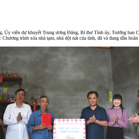
, Ủy viên dự khuyết Trung ương Đảng, Bí thư Tỉnh ủy, Trưởng ban Chỉ 
Chương trình xóa nhà tạm, nhà dột nát của tỉnh, đã và đang dần hoàn