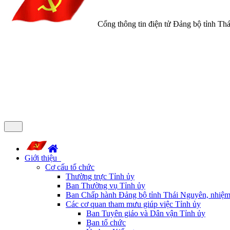
Cổng thông tin điện tử Đảng bộ tỉnh Th
Giới thiệu
Cơ cấu tổ chức
Thường trực Tỉnh ủy
Ban Thường vụ Tỉnh ủy
Ban Chấp hành Đảng bộ tỉnh Thái Nguyên, nhiệm
Các cơ quan tham mưu giúp việc Tỉnh ủy
Ban Tuyên giáo và Dân vận Tỉnh ủy
Ban tổ chức