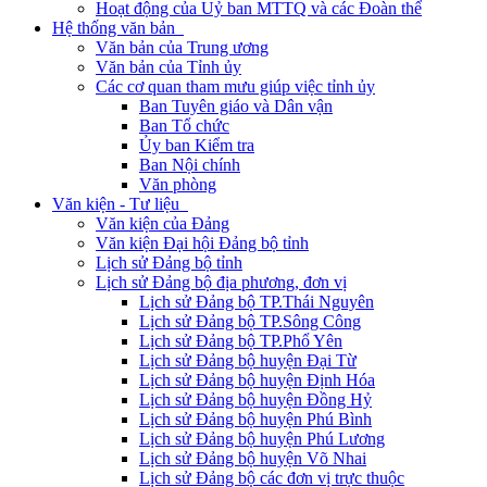
Hoạt động của Uỷ ban MTTQ và các Đoàn thể
Hệ thống văn bản
Văn bản của Trung ương
Văn bản của Tỉnh ủy
Các cơ quan tham mưu giúp việc tỉnh ủy
Ban Tuyên giáo và Dân vận
Ban Tổ chức
Ủy ban Kiểm tra
Ban Nội chính
Văn phòng
Văn kiện - Tư liệu
Văn kiện của Đảng
Văn kiện Đại hội Đảng bộ tỉnh
Lịch sử Đảng bộ tỉnh
Lịch sử Đảng bộ địa phương, đơn vị
Lịch sử Đảng bộ TP.Thái Nguyên
Lịch sử Đảng bộ TP.Sông Công
Lịch sử Đảng bộ TP.Phổ Yên
Lịch sử Đảng bộ huyện Đại Từ
Lịch sử Đảng bộ huyện Định Hóa
Lịch sử Đảng bộ huyện Đồng Hỷ
Lịch sử Đảng bộ huyện Phú Bình
Lịch sử Đảng bộ huyện Phú Lương
Lịch sử Đảng bộ huyện Võ Nhai
Lịch sử Đảng bộ các đơn vị trực thuộc