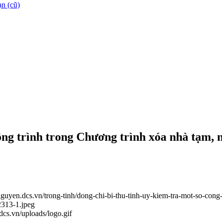
n (cũ)
ông trình trong Chương trình xóa nhà tạm, 
inguyen.dcs.vn/trong-tinh/dong-chi-bi-thu-tinh-uy-kiem-tra-mot-so-con
2313-1.jpeg
.dcs.vn/uploads/logo.gif