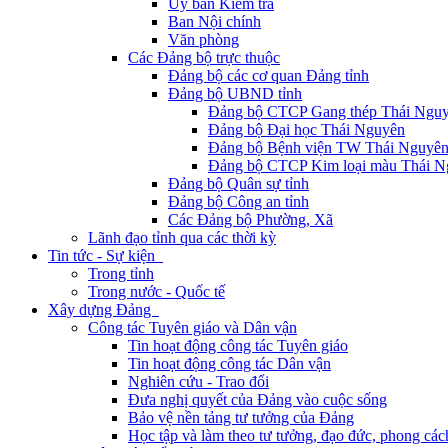
Ủy ban Kiểm tra
Ban Nội chính
Văn phòng
Các Đảng bộ trực thuộc
Đảng bộ các cơ quan Đảng tỉnh
Đảng bộ UBND tỉnh
Đảng bộ CTCP Gang thép Thái Ngu
Đảng bộ Đại học Thái Nguyên
Đảng bộ Bệnh viện TW Thái Nguyê
Đảng bộ CTCP Kim loại màu Thái N
Đảng bộ Quân sự tỉnh
Đảng bộ Công an tỉnh
Các Đảng bộ Phường, Xã
Lãnh đạo tỉnh qua các thời kỳ
Tin tức - Sự kiện
Trong tỉnh
Trong nước - Quốc tế
Xây dựng Đảng
Công tác Tuyên giáo và Dân vận
Tin hoạt động công tác Tuyên giáo
Tin hoạt động công tác Dân vận
Nghiên cứu - Trao đổi
Đưa nghị quyết của Đảng vào cuộc sống
Bảo vệ nền tảng tư tưởng của Đảng
Học tập và làm theo tư tưởng, đạo đức, phong cá