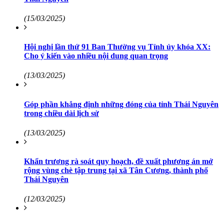
(15/03/2025)
Hội nghị lần thứ 91 Ban Thường vụ Tỉnh ủy khóa XX:
Cho ý kiến vào nhiều nội dung quan trọng
(13/03/2025)
Góp phần khẳng định những đóng của tỉnh Thái Nguyên
trong chiều dài lịch sử
(13/03/2025)
Khẩn trương rà soát quy hoạch, đề xuất phương án mở
rộng vùng chè tập trung tại xã Tân Cương, thành phố
Thái Nguyên
(12/03/2025)