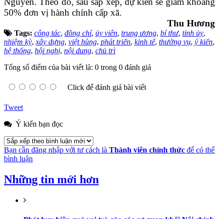
Nguyên. Theo đó, sau sắp xếp, dự kiến sẽ giảm khoảng
50% đơn vị hành chính cấp xã.
Thu Hương
Tags:
công tác
,
đồng chí
,
ủy viên
,
trung ương
,
bí thư
,
tỉnh ủy
,
nhiệm kỳ
,
xây dựng
,
việt hùng
,
phát triển
,
kinh tế
,
thường vụ
,
ý kiến
,
hệ thống
,
hội nghị
,
nội dung
,
chủ trì
Tổng số điểm của bài viết là: 0 trong 0 đánh giá
Click để đánh giá bài viết
Tweet
Ý kiến bạn đọc
Bạn cần đăng nhập với tư cách là
Thành viên chính thức
để có thể
bình luận
Những tin mới hơn