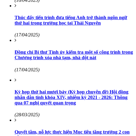
(16/04/2025)
Thúc đẩy tiến trình đưa tiếng Anh trở thành ngôn ngữ
thứ hai trong trường học tại Thái Nguyên
(17/04/2025)
Đồng chí Bí thư Tỉnh ủy kiểm tra một số công trình trong
Chương trình xóa nhà tạm, nhà dột nát
(17/04/2025)
Kỳ họp thứ hai mươi bảy (Kỳ họp chuyên đề) Hội đồng
nhân dân tỉnh khóa XIV, nhiệm kỳ 2021 - 2026: Thông
qua 07 nghị quyết quan trọng
(28/03/2025)
Quyết tâm, nỗ lực thực hiện Mục tiêu tăng trưởng 2 con