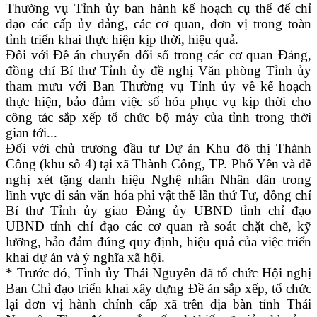
Thường vụ Tỉnh ủy ban hành kế hoạch cụ thể để chỉ
đạo các cấp ủy đảng, các cơ quan, đơn vị trong toàn
tỉnh triển khai thực hiện kịp thời, hiệu quả.
Đối với Đề án chuyển đổi số trong các cơ quan Đảng,
đồng chí Bí thư Tỉnh ủy đề nghị Văn phòng Tỉnh ủy
tham mưu với Ban Thường vụ Tỉnh ủy về kế hoạch
thực hiện, bảo đảm việc số hóa phục vụ kịp thời cho
công tác sắp xếp tổ chức bộ máy của tỉnh trong thời
gian tới...
Đối với chủ trương đầu tư Dự án Khu đô thị Thành
Công (khu số 4) tại xã Thành Công, TP. Phổ Yên và đề
nghị xét tặng danh hiệu Nghệ nhân Nhân dân trong
lĩnh vực di sản văn hóa phi vật thể lần thứ Tư, đồng chí
Bí thư Tỉnh ủy giao Đảng ủy UBND tỉnh chỉ đạo
UBND tỉnh chỉ đạo các cơ quan rà soát chặt chẽ, kỹ
lưỡng, bảo đảm đúng quy định, hiệu quả của việc triển
khai dự án và ý nghĩa xã hội.
* Trước đó, Tỉnh ủy Thái Nguyên đã tổ chức Hội nghị
Ban Chỉ đạo triển khai xây dựng Đề án sắp xếp, tổ chức
lại đơn vị hành chính cấp xã trên địa bàn tỉnh Thái