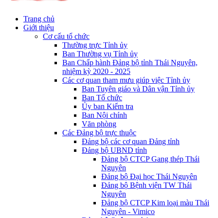
Trang chủ
Giới thiệu
Cơ cấu tổ chức
Thường trực Tỉnh ủy
Ban Thường vụ Tỉnh ủy
Ban Chấp hành Đảng bộ tỉnh Thái Nguyên,
nhiệm kỳ 2020 - 2025
Các cơ quan tham mưu giúp việc Tỉnh ủy
Ban Tuyên giáo và Dân vận Tỉnh ủy
Ban Tổ chức
Ủy ban Kiểm tra
Ban Nội chính
Văn phòng
Các Đảng bộ trực thuộc
Đảng bộ các cơ quan Đảng tỉnh
Đảng bộ UBND tỉnh
Đảng bộ CTCP Gang thép Thái
Nguyên
Đảng bộ Đại học Thái Nguyên
Đảng bộ Bệnh viện TW Thái
Nguyên
Đảng bộ CTCP Kim loại màu Thái
Nguyên - Vimico