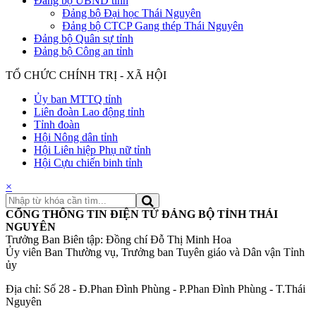
Đảng bộ UBND tỉnh
Đảng bộ Đại học Thái Nguyên
Đảng bộ CTCP Gang thép Thái Nguyên
Đảng bộ Quân sự tỉnh
Đảng bộ Công an tỉnh
TỔ CHỨC CHÍNH TRỊ - XÃ HỘI
Ủy ban MTTQ tỉnh
Liên đoàn Lao động tỉnh
Tỉnh đoàn
Hội Nông dân tỉnh
Hội Liên hiệp Phụ nữ tỉnh
Hội Cựu chiến binh tỉnh
×
CỔNG THÔNG TIN ĐIỆN TỬ ĐẢNG BỘ TỈNH THÁI
NGUYÊN
Trưởng Ban Biên tập: Đồng chí Đỗ Thị Minh Hoa
Ủy viên Ban Thường vụ, Trưởng ban Tuyên giáo và Dân vận Tỉnh
ủy
Địa chỉ: Số 28 - Đ.Phan Đình Phùng - P.Phan Đình Phùng - T.Thái
Nguyên