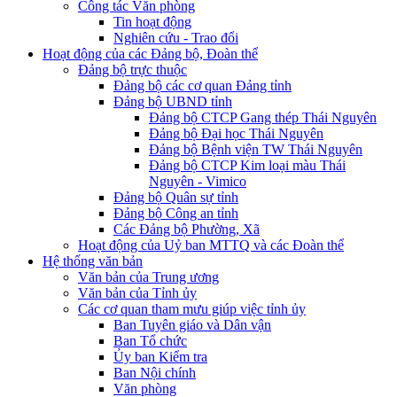
Công tác Văn phòng
Tin hoạt động
Nghiên cứu - Trao đổi
Hoạt động của các Đảng bộ, Đoàn thể
Đảng bộ trực thuộc
Đảng bộ các cơ quan Đảng tỉnh
Đảng bộ UBND tỉnh
Đảng bộ CTCP Gang thép Thái Nguyên
Đảng bộ Đại học Thái Nguyên
Đảng bộ Bệnh viện TW Thái Nguyên
Đảng bộ CTCP Kim loại màu Thái
Nguyên - Vimico
Đảng bộ Quân sự tỉnh
Đảng bộ Công an tỉnh
Các Đảng bộ Phường, Xã
Hoạt động của Uỷ ban MTTQ và các Đoàn thể
Hệ thống văn bản
Văn bản của Trung ương
Văn bản của Tỉnh ủy
Các cơ quan tham mưu giúp việc tỉnh ủy
Ban Tuyên giáo và Dân vận
Ban Tổ chức
Ủy ban Kiểm tra
Ban Nội chính
Văn phòng