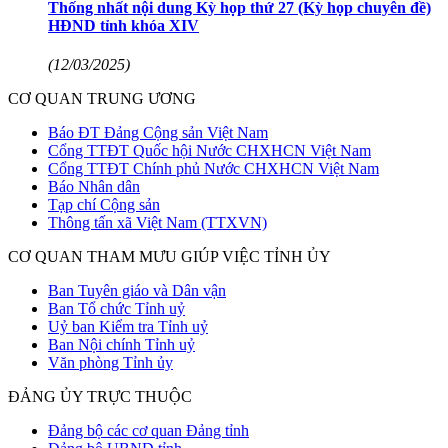
Thống nhất nội dung Kỳ họp thứ 27 (Kỳ họp chuyên đề)
HĐND tỉnh khóa XIV
(12/03/2025)
CƠ QUAN TRUNG ƯƠNG
Báo ĐT Đảng Cộng sản Việt Nam
Cổng TTĐT Quốc hội Nước CHXHCN Việt Nam
Cổng TTĐT Chính phủ Nước CHXHCN Việt Nam
Báo Nhân dân
Tạp chí Cộng sản
Thông tấn xã Việt Nam (TTXVN)
CƠ QUAN THAM MƯU GIÚP VIỆC TỈNH ỦY
Ban Tuyên giáo và Dân vận
Ban Tổ chức Tỉnh uỷ
Uỷ ban Kiểm tra Tỉnh uỷ
Ban Nội chính Tỉnh uỷ
Văn phòng Tỉnh ủy
ĐẢNG ỦY TRỰC THUỘC
Đảng bộ các cơ quan Đảng tỉnh