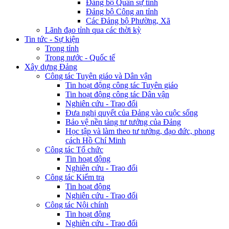
Đảng bộ Quân sự tỉnh
Đảng bộ Công an tỉnh
Các Đảng bộ Phường, Xã
Lãnh đạo tỉnh qua các thời kỳ
Tin tức - Sự kiện
Trong tỉnh
Trong nước - Quốc tế
Xây dựng Đảng
Công tác Tuyên giáo và Dân vận
Tin hoạt động công tác Tuyên giáo
Tin hoạt động công tác Dân vận
Nghiên cứu - Trao đổi
Đưa nghị quyết của Đảng vào cuộc sống
Bảo vệ nền tảng tư tưởng của Đảng
Học tập và làm theo tư tưởng, đạo đức, phong
cách Hồ Chí Minh
Công tác Tổ chức
Tin hoạt động
Nghiên cứu - Trao đổi
Công tác Kiểm tra
Tin hoạt động
Nghiên cứu - Trao đổi
Công tác Nội chính
Tin hoạt động
Nghiên cứu - Trao đổi