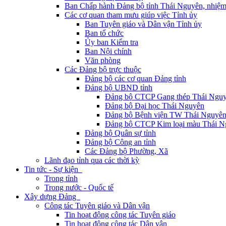
Ban Chấp hành Đảng bộ tỉnh Thái Nguyên, nhiệm
Các cơ quan tham mưu giúp việc Tỉnh ủy
Ban Tuyên giáo và Dân vận Tỉnh ủy
Ban tổ chức
Ủy ban Kiểm tra
Ban Nội chính
Văn phòng
Các Đảng bộ trực thuộc
Đảng bộ các cơ quan Đảng tỉnh
Đảng bộ UBND tỉnh
Đảng bộ CTCP Gang thép Thái Ngu
Đảng bộ Đại học Thái Nguyên
Đảng bộ Bệnh viện TW Thái Nguyê
Đảng bộ CTCP Kim loại màu Thái N
Đảng bộ Quân sự tỉnh
Đảng bộ Công an tỉnh
Các Đảng bộ Phường, Xã
Lãnh đạo tỉnh qua các thời kỳ
Tin tức - Sự kiện
Trong tỉnh
Trong nước - Quốc tế
Xây dựng Đảng
Công tác Tuyên giáo và Dân vận
Tin hoạt động công tác Tuyên giáo
Tin hoạt động công tác Dân vận