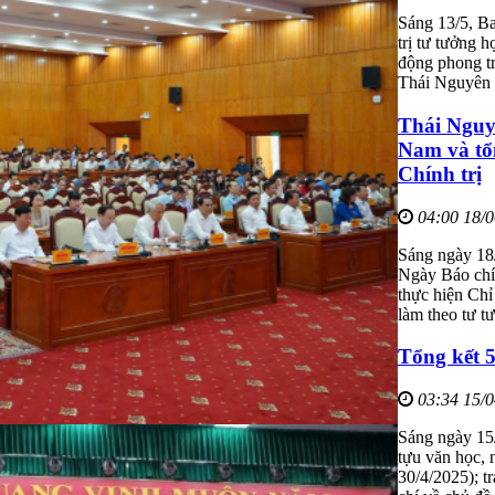
Sáng 13/5, B
trị tư tưởng 
động phong tr
Thái Nguyên 
Thái Nguy
Nam và tổ
Chính trị
04:00 18/
Sáng ngày 18
Ngày Báo chí
thực hiện Chỉ
làm theo tư t
Tổng kết 
03:34 15/
Sáng ngày 15
tựu văn học, 
30/4/2025); t