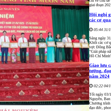
chí về chủ đề
giai đoạn 202
Hội nghị 
các cơ qu
05:44 31/
Sáng ngày 31
Khối các cơ 
vực Đông Bắc
“Giải pháp nâ
Hồ Chí Minh
Giao lưu c
tưởng, đạ
năm 2024
02:22 04/
Tối ngày 03/1
Nguyên, Ban 
Chương trình 
đạo đức, pho