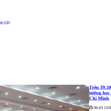
n (cũ)
Trên 39.50
tưởng học 
Chí Minh
06:03 13/