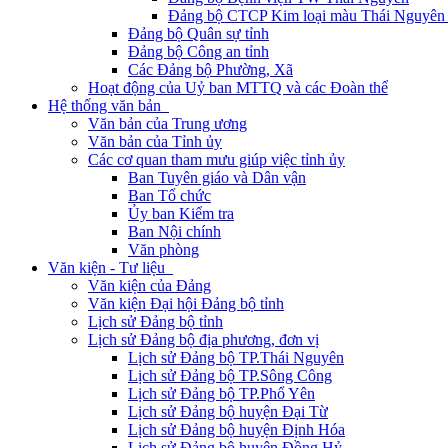
Đảng bộ CTCP Kim loại màu Thái Nguyên 
Đảng bộ Quân sự tỉnh
Đảng bộ Công an tỉnh
Các Đảng bộ Phường, Xã
Hoạt động của Uỷ ban MTTQ và các Đoàn thể
Hệ thống văn bản
Văn bản của Trung ương
Văn bản của Tỉnh ủy
Các cơ quan tham mưu giúp việc tỉnh ủy
Ban Tuyên giáo và Dân vận
Ban Tổ chức
Ủy ban Kiểm tra
Ban Nội chính
Văn phòng
Văn kiện - Tư liệu
Văn kiện của Đảng
Văn kiện Đại hội Đảng bộ tỉnh
Lịch sử Đảng bộ tỉnh
Lịch sử Đảng bộ địa phương, đơn vị
Lịch sử Đảng bộ TP.Thái Nguyên
Lịch sử Đảng bộ TP.Sông Công
Lịch sử Đảng bộ TP.Phổ Yên
Lịch sử Đảng bộ huyện Đại Từ
Lịch sử Đảng bộ huyện Định Hóa
Lịch sử Đảng bộ huyện Đồng Hỷ