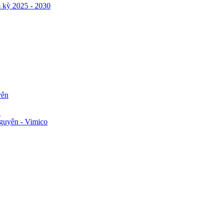
 kỳ 2025 - 2030
yên
n
guyên - Vimico