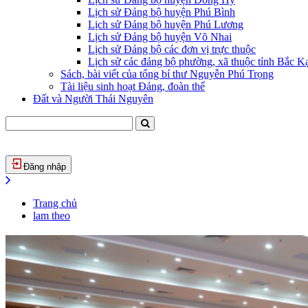
Lịch sử Đảng bộ huyện Phú Bình
Lịch sử Đảng bộ huyện Phú Lương
Lịch sử Đảng bộ huyện Võ Nhai
Lịch sử Đảng bộ các đơn vị trực thuộc
Lịch sử các đảng bộ phường, xã thuộc tỉnh Bắc Kạ
Sách, bài viết của tổng bí thư Nguyễn Phú Trọng
Tài liệu sinh hoạt Đảng, đoàn thể
Đất và Người Thái Nguyên
Đăng nhập
Trang chủ
lam theo