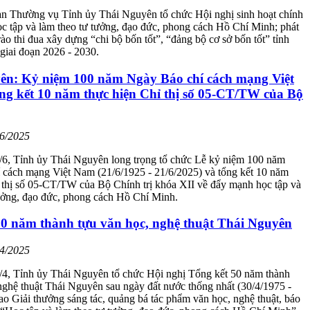
an Thường vụ Tỉnh ủy Thái Nguyên tổ chức Hội nghị sinh hoạt chính
học tập và làm theo tư tưởng, đạo đức, phong cách Hồ Chí Minh; phát
ào thi đua xây dựng “chi bộ bốn tốt”, “đảng bộ cơ sở bốn tốt” tỉnh
giai đoạn 2026 - 2030.
ên: Kỷ niệm 100 năm Ngày Báo chí cách mạng Việt
ng kết 10 năm thực hiện Chỉ thị số 05-CT/TW của Bộ
06/2025
/6, Tỉnh ủy Thái Nguyên long trọng tổ chức Lễ kỷ niệm 100 năm
 cách mạng Việt Nam (21/6/1925 - 21/6/2025) và tổng kết 10 năm
 thị số 05-CT/TW của Bộ Chính trị khóa XII về đẩy mạnh học tập và
ưởng, đạo đức, phong cách Hồ Chí Minh.
50 năm thành tựu văn học, nghệ thuật Thái Nguyên
04/2025
/4, Tỉnh ủy Thái Nguyên tổ chức Hội nghị Tổng kết 50 năm thành
nghệ thuật Thái Nguyên sau ngày đất nước thống nhất (30/4/1975 -
rao Giải thưởng sáng tác, quảng bá tác phẩm văn học, nghệ thuật, báo