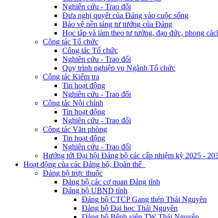
Nghiên cứu - Trao đổi
Đưa nghị quyết của Đảng vào cuộc sống
Bảo vệ nền tảng tư tưởng của Đảng
Học tập và làm theo tư tưởng, đạo đức, phong cá
Công tác Tổ chức
Công tác Tổ chức
Nghiên cứu - Trao đổi
Quy trình nghiệp vụ Ngành Tổ chức
Công tác Kiểm tra
Tin hoạt động
Nghiên cứu - Trao đổi
Công tác Nội chính
Tin hoạt động
Nghiên cứu - Trao đổi
Công tác Văn phòng
Tin hoạt động
Nghiên cứu - Trao đổi
Hướng tới Đại hội Đảng bộ các cấp nhiệm kỳ 2025 - 20
Hoạt động của các Đảng bộ, Đoàn thể
Đảng bộ trực thuộc
Đảng bộ các cơ quan Đảng tỉnh
Đảng bộ UBND tỉnh
Đảng bộ CTCP Gang thép Thái Nguyên
Đảng bộ Đại học Thái Nguyên
Đảng bộ Bệnh viện TW Thái Nguyên