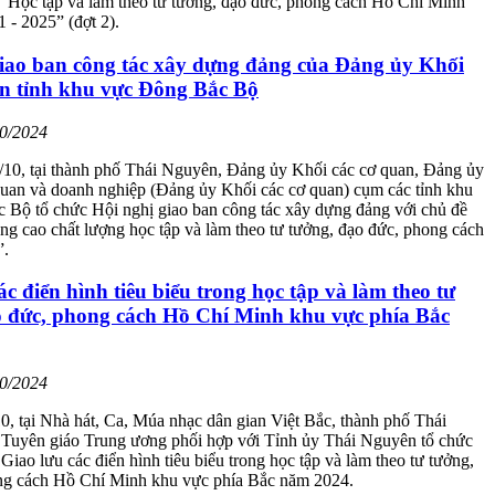
 “Học tập và làm theo tư tưởng, đạo đức, phong cách Hồ Chí Minh”
1 - 2025” (đợt 2).
giao ban công tác xây dựng đảng của Đảng ủy Khối
an tỉnh khu vực Đông Bắc Bộ
10/2024
/10, tại thành phố Thái Nguyên, Đảng ủy Khối các cơ quan, Đảng ủy
quan và doanh nghiệp (Đảng ủy Khối các cơ quan) cụm các tỉnh khu
 Bộ tổ chức Hội nghị giao ban công tác xây dựng đảng với chủ đề
ng cao chất lượng học tập và làm theo tư tưởng, đạo đức, phong cách
”.
ác điển hình tiêu biểu trong học tập và làm theo tư
o đức, phong cách Hồ Chí Minh khu vực phía Bắc
10/2024
0, tại Nhà hát, Ca, Múa nhạc dân gian Việt Bắc, thành phố Thái
Tuyên giáo Trung ương phối hợp với Tỉnh ủy Thái Nguyên tổ chức
Giao lưu các điển hình tiêu biểu trong học tập và làm theo tư tưởng,
ng cách Hồ Chí Minh khu vực phía Bắc năm 2024.