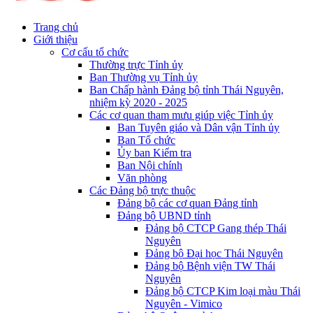
Trang chủ
Giới thiệu
Cơ cấu tổ chức
Thường trực Tỉnh ủy
Ban Thường vụ Tỉnh ủy
Ban Chấp hành Đảng bộ tỉnh Thái Nguyên,
nhiệm kỳ 2020 - 2025
Các cơ quan tham mưu giúp việc Tỉnh ủy
Ban Tuyên giáo và Dân vận Tỉnh ủy
Ban Tổ chức
Ủy ban Kiểm tra
Ban Nội chính
Văn phòng
Các Đảng bộ trực thuộc
Đảng bộ các cơ quan Đảng tỉnh
Đảng bộ UBND tỉnh
Đảng bộ CTCP Gang thép Thái
Nguyên
Đảng bộ Đại học Thái Nguyên
Đảng bộ Bệnh viện TW Thái
Nguyên
Đảng bộ CTCP Kim loại màu Thái
Nguyên - Vimico