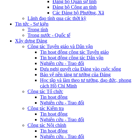
Đảng bộ Quân sự tỉnh
Đảng bộ Công an tỉnh
Các Đảng bộ Phường, Xã
Lãnh đạo tỉnh qua các thời kỳ
Tin tức - Sự kiện
Trong tỉnh
Trong nước - Quốc tế
Xây dựng Đảng
Công tác Tuyên giáo và Dân vận
Tin hoạt động công tác Tuyên giáo
Tin hoạt động công tác Dân vận
Nghiên cứu - Trao đổi
Đưa nghị quyết của Đảng vào cuộc sống
Bảo vệ nền tảng tư tưởng của Đảng
Học tập và làm theo tư tưởng, đạo đức, phong
cách Hồ Chí Minh
Công tác Tổ chức
Tin hoạt động
Nghiên cứu - Trao đổi
Công tác Kiểm tra
Tin hoạt động
Nghiên cứu - Trao đổi
Công tác Nội chính
Tin hoạt động
Nghiên cứu - Trao đổi