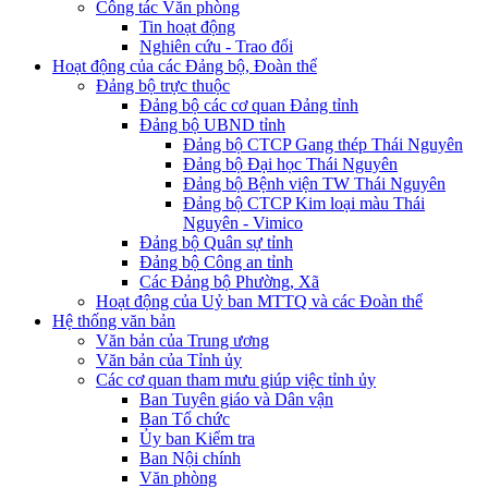
Công tác Văn phòng
Tin hoạt động
Nghiên cứu - Trao đổi
Hoạt động của các Đảng bộ, Đoàn thể
Đảng bộ trực thuộc
Đảng bộ các cơ quan Đảng tỉnh
Đảng bộ UBND tỉnh
Đảng bộ CTCP Gang thép Thái Nguyên
Đảng bộ Đại học Thái Nguyên
Đảng bộ Bệnh viện TW Thái Nguyên
Đảng bộ CTCP Kim loại màu Thái
Nguyên - Vimico
Đảng bộ Quân sự tỉnh
Đảng bộ Công an tỉnh
Các Đảng bộ Phường, Xã
Hoạt động của Uỷ ban MTTQ và các Đoàn thể
Hệ thống văn bản
Văn bản của Trung ương
Văn bản của Tỉnh ủy
Các cơ quan tham mưu giúp việc tỉnh ủy
Ban Tuyên giáo và Dân vận
Ban Tổ chức
Ủy ban Kiểm tra
Ban Nội chính
Văn phòng