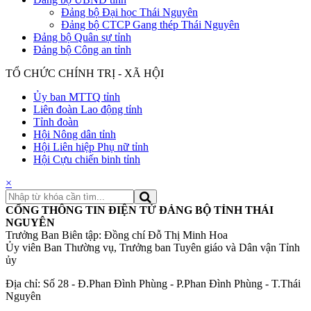
Đảng bộ Đại học Thái Nguyên
Đảng bộ CTCP Gang thép Thái Nguyên
Đảng bộ Quân sự tỉnh
Đảng bộ Công an tỉnh
TỔ CHỨC CHÍNH TRỊ - XÃ HỘI
Ủy ban MTTQ tỉnh
Liên đoàn Lao động tỉnh
Tỉnh đoàn
Hội Nông dân tỉnh
Hội Liên hiệp Phụ nữ tỉnh
Hội Cựu chiến binh tỉnh
×
CỔNG THÔNG TIN ĐIỆN TỬ ĐẢNG BỘ TỈNH THÁI
NGUYÊN
Trưởng Ban Biên tập: Đồng chí Đỗ Thị Minh Hoa
Ủy viên Ban Thường vụ, Trưởng ban Tuyên giáo và Dân vận Tỉnh
ủy
Địa chỉ: Số 28 - Đ.Phan Đình Phùng - P.Phan Đình Phùng - T.Thái
Nguyên