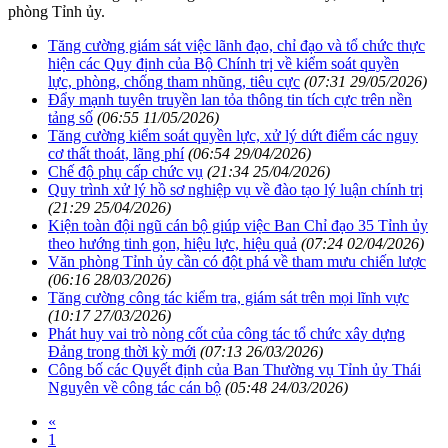
phòng Tỉnh ủy.
Tăng cường giám sát việc lãnh đạo, chỉ đạo và tổ chức thực
hiện các Quy định của Bộ Chính trị về kiểm soát quyền
lực, phòng, chống tham nhũng, tiêu cực
(07:31 29/05/2026)
Đẩy mạnh tuyên truyền lan tỏa thông tin tích cực trên nền
tảng số
(06:55 11/05/2026)
Tăng cường kiểm soát quyền lực, xử lý dứt điểm các nguy
cơ thất thoát, lãng phí
(06:54 29/04/2026)
Chế độ phụ cấp chức vụ
(21:34 25/04/2026)
Quy trình xử lý hồ sơ nghiệp vụ về đào tạo lý luận chính trị
(21:29 25/04/2026)
Kiện toàn đội ngũ cán bộ giúp việc Ban Chỉ đạo 35 Tỉnh ủy
theo hướng tinh gọn, hiệu lực, hiệu quả
(07:24 02/04/2026)
Văn phòng Tỉnh ủy cần có đột phá về tham mưu chiến lược
(06:16 28/03/2026)
Tăng cường công tác kiểm tra, giám sát trên mọi lĩnh vực
(10:17 27/03/2026)
Phát huy vai trò nòng cốt của công tác tổ chức xây dựng
Đảng trong thời kỳ mới
(07:13 26/03/2026)
Công bố các Quyết định của Ban Thường vụ Tỉnh ủy Thái
Nguyên về công tác cán bộ
(05:48 24/03/2026)
«
1