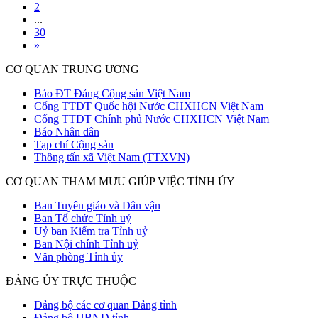
2
...
30
»
CƠ QUAN TRUNG ƯƠNG
Báo ĐT Đảng Cộng sản Việt Nam
Cổng TTĐT Quốc hội Nước CHXHCN Việt Nam
Cổng TTĐT Chính phủ Nước CHXHCN Việt Nam
Báo Nhân dân
Tạp chí Cộng sản
Thông tấn xã Việt Nam (TTXVN)
CƠ QUAN THAM MƯU GIÚP VIỆC TỈNH ỦY
Ban Tuyên giáo và Dân vận
Ban Tổ chức Tỉnh uỷ
Uỷ ban Kiểm tra Tỉnh uỷ
Ban Nội chính Tỉnh uỷ
Văn phòng Tỉnh ủy
ĐẢNG ỦY TRỰC THUỘC
Đảng bộ các cơ quan Đảng tỉnh
Đảng bộ UBND tỉnh