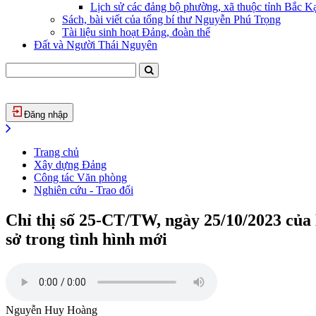
Lịch sử các đảng bộ phường, xã thuộc tỉnh Bắc Kạ
Sách, bài viết của tổng bí thư Nguyễn Phú Trọng
Tài liệu sinh hoạt Đảng, đoàn thể
Đất và Người Thái Nguyên
Đăng nhập
Trang chủ
Xây dựng Đảng
Công tác Văn phòng
Nghiên cứu - Trao đổi
Chỉ thị số 25-CT/TW, ngày 25/10/2023 của B
sở trong tình hình mới
Nguyễn Huy Hoàng