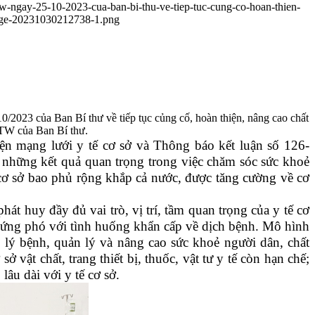
-tw-ngay-25-10-2023-cua-ban-bi-thu-ve-tiep-tuc-cung-co-hoan-thien-
mage-20231030212738-1.png
2023 của Ban Bí thư về tiếp tục củng cố, hoàn thiện, nâng cao chất
/TW của Ban Bí thư.
n mạng lưới y tế cơ sở và Thông báo kết luận số 126-
 những kết quả quan trọng trong việc chăm sóc sức khoẻ
cơ sở bao phủ rộng khắp cả nước, được tăng cường về cơ
át huy đầy đủ vai trò, vị trí, tầm quan trọng của y tế cơ
à ứng phó với tình huống khẩn cấp về dịch bệnh. Mô hình
 lý bệnh, quản lý và nâng cao sức khoẻ người dân, chất
vật chất, trang thiết bị, thuốc, vật tư y tế còn hạn chế;
âu dài với y tế cơ sở.