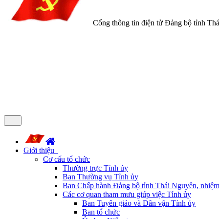
Cổng thông tin điện tử Đảng bộ tỉnh Th
Giới thiệu
Cơ cấu tổ chức
Thường trực Tỉnh ủy
Ban Thường vụ Tỉnh ủy
Ban Chấp hành Đảng bộ tỉnh Thái Nguyên, nhiệm
Các cơ quan tham mưu giúp việc Tỉnh ủy
Ban Tuyên giáo và Dân vận Tỉnh ủy
Ban tổ chức