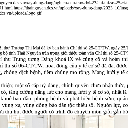
ainguyen.dcs.vn/xay-dung-dang/nghien-cuu-trao-doi-23/chi-thi-so-25-ct
91.html
https://thainguyen.dcs.vn/uploads/xay-dung-dang/2023_10/i
.dcs.vn/uploads/logo.gif
í thư Trương Thị Mai đã ký ban hành Chỉ thị số 25-CT/TW, ngày 25/10/
 bộ tỉnh Thái Nguyên trân trọng giới thiệu toàn văn Chỉ thị số 25-CT
 thư Trung ương Đảng khoá IX về củng cố và hoàn thiệ
thị số 06-CT/TW, hoạt động của y tế cơ sở đã đạt được
, chống dịch bệnh, tiêm chủng mở rộng. Mạng lưới y tế 
 thiện; một số cấp uỷ đảng, chính quyền chưa nhận thức, ph
cố, tăng cường năng lực cho mạng lưới y tế cơ sở, nhất l
c khoẻ ban đầu, phòng bệnh và phát hiện bệnh sớm, quản
vùng xa, vùng đồng bào dân tộc thiểu số. Nguồn lực, cơ sở 
a thu hút được người có trình độ chuyên môn giỏi gắn bó l