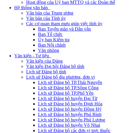
Hoạt động của Uỷ ban MTTQ và các Đoàn thể
Hệ thống văn bản
Văn bản của Trung ương
Văn bản của Tỉnh ủy
Các cơ quan tham mưu giúp việc tỉnh ủy
Ban Tuyên giáo và Dân vận
Ban Tổ chức
Ủy ban Kiểm tra
Ban Nội chính
Văn phòng
Văn kiện - Tư liệu
Văn kiện của Đảng
Văn kiện Đại hội Đảng bộ tỉnh
Lịch sử Đảng bộ tỉnh
Lịch sử Đảng bộ địa phương, đơn vị
Lịch sử Đảng bộ TP.Thái Nguyên
Lịch sử Đảng bộ TP.Sông Công
Lịch sử Đảng bộ TP.Phổ Yên
Lịch sử Đảng bộ huyện Đại Từ
Lịch sử Đảng bộ huyện Định Hóa
Lịch sử Đảng bộ huyện Đồng Hỷ
Lịch sử Đảng bộ huyện Phú Bình
Lịch sử Đảng bộ huyện Phú Lương
Lịch sử Đảng bộ huyện Võ Nhai
Lịch sử Đảng bộ các đơn vị trực thuộc