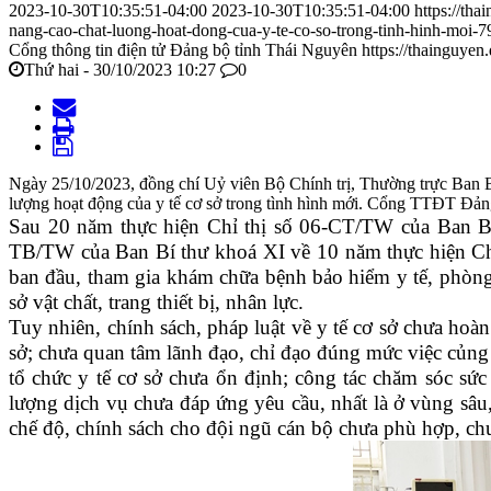
2023-10-30T10:35:51-04:00
2023-10-30T10:35:51-04:00
https://th
nang-cao-chat-luong-hoat-dong-cua-y-te-co-so-trong-tinh-hinh-moi-7
Cổng thông tin điện tử Đảng bộ tỉnh Thái Nguyên
https://thainguyen
Thứ hai - 30/10/2023 10:27
0
Ngày 25/10/2023, đồng chí Uỷ viên Bộ Chính trị, Thường trực Ban B
lượng hoạt động của y tế cơ sở trong tình hình mới. Cổng TTĐT Đảng
Sau 20 năm thực hiện Chỉ thị số 06-CT/TW của Ban Bí
TB/TW của Ban Bí thư khoá XI về 10 năm thực hiện Chỉ 
ban đầu, tham gia khám chữa bệnh bảo hiểm y tế, phòng
sở vật chất, trang thiết bị, nhân lực.
Tuy nhiên, chính sách, pháp luật về y tế cơ sở chưa hoàn
sở; chưa quan tâm lãnh đạo, chỉ đạo đúng mức việc củng 
tổ chức y tế cơ sở chưa ổn định; công tác chăm sóc sứ
lượng dịch vụ chưa đáp ứng yêu cầu, nhất là ở vùng sâu, 
chế độ, chính sách cho đội ngũ cán bộ chưa phù hợp, chư