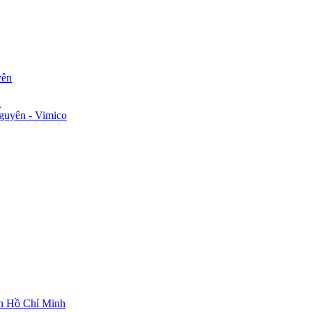
yên
n
guyên - Vimico
ch Hồ Chí Minh