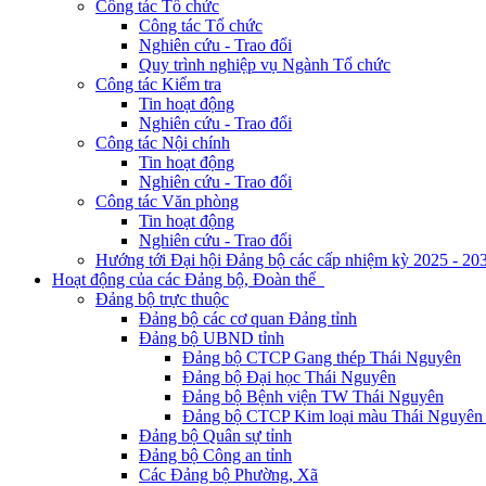
Công tác Tổ chức
Công tác Tổ chức
Nghiên cứu - Trao đổi
Quy trình nghiệp vụ Ngành Tổ chức
Công tác Kiểm tra
Tin hoạt động
Nghiên cứu - Trao đổi
Công tác Nội chính
Tin hoạt động
Nghiên cứu - Trao đổi
Công tác Văn phòng
Tin hoạt động
Nghiên cứu - Trao đổi
Hướng tới Đại hội Đảng bộ các cấp nhiệm kỳ 2025 - 20
Hoạt động của các Đảng bộ, Đoàn thể
Đảng bộ trực thuộc
Đảng bộ các cơ quan Đảng tỉnh
Đảng bộ UBND tỉnh
Đảng bộ CTCP Gang thép Thái Nguyên
Đảng bộ Đại học Thái Nguyên
Đảng bộ Bệnh viện TW Thái Nguyên
Đảng bộ CTCP Kim loại màu Thái Nguyên 
Đảng bộ Quân sự tỉnh
Đảng bộ Công an tỉnh
Các Đảng bộ Phường, Xã