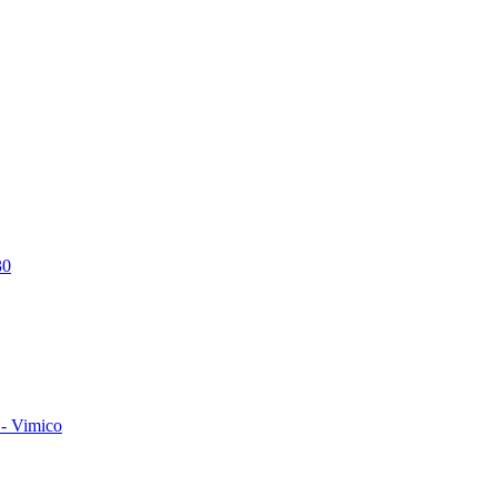
30
- Vimico