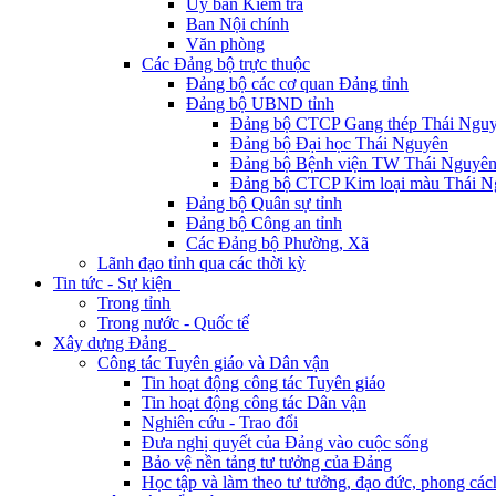
Ủy ban Kiểm tra
Ban Nội chính
Văn phòng
Các Đảng bộ trực thuộc
Đảng bộ các cơ quan Đảng tỉnh
Đảng bộ UBND tỉnh
Đảng bộ CTCP Gang thép Thái Ngu
Đảng bộ Đại học Thái Nguyên
Đảng bộ Bệnh viện TW Thái Nguyê
Đảng bộ CTCP Kim loại màu Thái N
Đảng bộ Quân sự tỉnh
Đảng bộ Công an tỉnh
Các Đảng bộ Phường, Xã
Lãnh đạo tỉnh qua các thời kỳ
Tin tức - Sự kiện
Trong tỉnh
Trong nước - Quốc tế
Xây dựng Đảng
Công tác Tuyên giáo và Dân vận
Tin hoạt động công tác Tuyên giáo
Tin hoạt động công tác Dân vận
Nghiên cứu - Trao đổi
Đưa nghị quyết của Đảng vào cuộc sống
Bảo vệ nền tảng tư tưởng của Đảng
Học tập và làm theo tư tưởng, đạo đức, phong cá