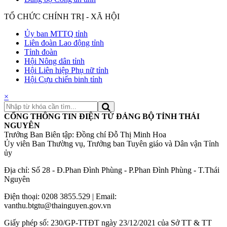
TỔ CHỨC CHÍNH TRỊ - XÃ HỘI
Ủy ban MTTQ tỉnh
Liên đoàn Lao động tỉnh
Tỉnh đoàn
Hội Nông dân tỉnh
Hội Liên hiệp Phụ nữ tỉnh
Hội Cựu chiến binh tỉnh
×
CỔNG THÔNG TIN ĐIỆN TỬ ĐẢNG BỘ TỈNH THÁI
NGUYÊN
Trưởng Ban Biên tập: Đồng chí Đỗ Thị Minh Hoa
Ủy viên Ban Thường vụ, Trưởng ban Tuyên giáo và Dân vận Tỉnh
ủy
Địa chỉ: Số 28 - Đ.Phan Đình Phùng - P.Phan Đình Phùng - T.Thái
Nguyên
Điện thoại: 0208 3855.529 | Email:
vanthu.btgtu@thainguyen.gov.vn
Giấy phép số: 230/GP-TTĐT ngày 23/12/2021 của Sở TT & TT