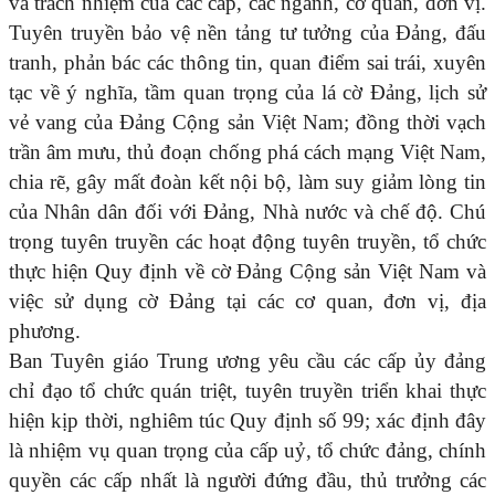
và trách nhiệm của các cấp, các ngành, cơ quan, đơn vị.
Tuyên truyền bảo vệ nền tảng tư tưởng của Đảng, đấu
tranh, phản bác các thông tin, quan điểm sai trái, xuyên
tạc về ý nghĩa, tầm quan trọng của lá cờ Đảng, lịch sử
vẻ vang của Đảng Cộng sản Việt Nam; đồng thời vạch
trần âm mưu, thủ đoạn chống phá cách mạng Việt Nam,
chia rẽ, gây mất đoàn kết nội bộ, làm suy giảm lòng tin
của Nhân dân đối với Đảng, Nhà nước và chế độ. Chú
trọng tuyên truyền các hoạt động tuyên truyền, tổ chức
thực hiện Quy định về cờ Đảng Cộng sản Việt Nam và
việc sử dụng cờ Đảng tại các cơ quan, đơn vị, địa
phương.
Ban Tuyên giáo Trung ương yêu cầu các cấp ủy đảng
chỉ đạo tổ chức quán triệt, tuyên truyền triển khai thực
hiện kịp thời, nghiêm túc Quy định số 99; xác định đây
là nhiệm vụ quan trọng của cấp uỷ, tổ chức đảng, chính
quyền các cấp nhất là người đứng đầu, thủ trưởng các