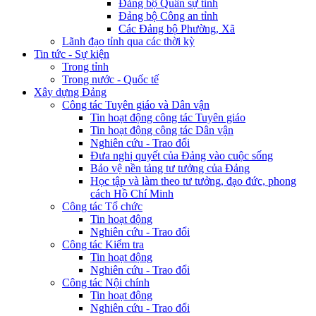
Đảng bộ Quân sự tỉnh
Đảng bộ Công an tỉnh
Các Đảng bộ Phường, Xã
Lãnh đạo tỉnh qua các thời kỳ
Tin tức - Sự kiện
Trong tỉnh
Trong nước - Quốc tế
Xây dựng Đảng
Công tác Tuyên giáo và Dân vận
Tin hoạt động công tác Tuyên giáo
Tin hoạt động công tác Dân vận
Nghiên cứu - Trao đổi
Đưa nghị quyết của Đảng vào cuộc sống
Bảo vệ nền tảng tư tưởng của Đảng
Học tập và làm theo tư tưởng, đạo đức, phong
cách Hồ Chí Minh
Công tác Tổ chức
Tin hoạt động
Nghiên cứu - Trao đổi
Công tác Kiểm tra
Tin hoạt động
Nghiên cứu - Trao đổi
Công tác Nội chính
Tin hoạt động
Nghiên cứu - Trao đổi