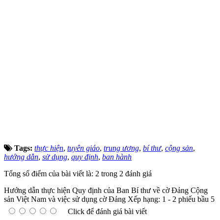
Tags:
thực hiện
,
tuyên giáo
,
trung ương
,
bí thư
,
cộng sản
,
hướng dẫn
,
sử dụng
,
quy định
,
ban hành
Tổng số điểm của bài viết là: 2 trong 2 đánh giá
Hướng dẫn thực hiện Quy định của Ban Bí thư về cờ Đảng Cộng
sản Việt Nam và việc sử dụng cờ Đảng
Xếp hạng:
1
-
2
phiếu bầu
5
Click để đánh giá bài viết