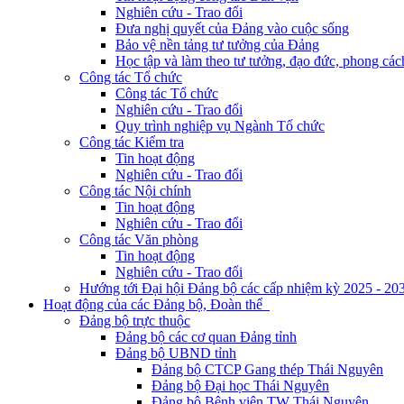
Nghiên cứu - Trao đổi
Đưa nghị quyết của Đảng vào cuộc sống
Bảo vệ nền tảng tư tưởng của Đảng
Học tập và làm theo tư tưởng, đạo đức, phong cá
Công tác Tổ chức
Công tác Tổ chức
Nghiên cứu - Trao đổi
Quy trình nghiệp vụ Ngành Tổ chức
Công tác Kiểm tra
Tin hoạt động
Nghiên cứu - Trao đổi
Công tác Nội chính
Tin hoạt động
Nghiên cứu - Trao đổi
Công tác Văn phòng
Tin hoạt động
Nghiên cứu - Trao đổi
Hướng tới Đại hội Đảng bộ các cấp nhiệm kỳ 2025 - 20
Hoạt động của các Đảng bộ, Đoàn thể
Đảng bộ trực thuộc
Đảng bộ các cơ quan Đảng tỉnh
Đảng bộ UBND tỉnh
Đảng bộ CTCP Gang thép Thái Nguyên
Đảng bộ Đại học Thái Nguyên
Đảng bộ Bệnh viện TW Thái Nguyên