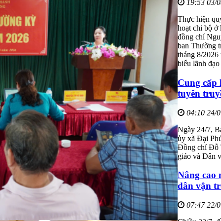
19:53 03/
Thực hiện qu
hoạt chi bộ ở
đồng chí Ngu
ban Thường t
tháng 8/2026
biểu lãnh đạ
Cung cấp k
tuyên truy
04:10 24/
Ngày 24/7, B
ủy xã Đại Phú
Đồng chí Đỗ 
giáo và Dân v
Nâng cao n
dân vận tr
07:47 22/