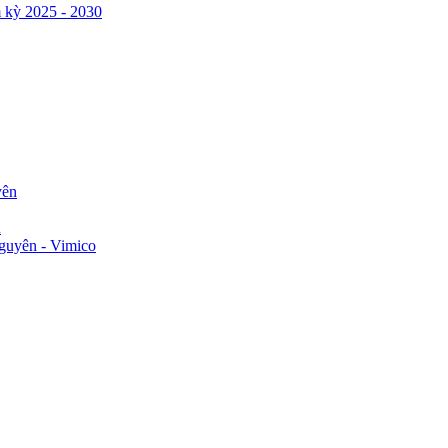
 kỳ 2025 - 2030
yên
n
guyên - Vimico