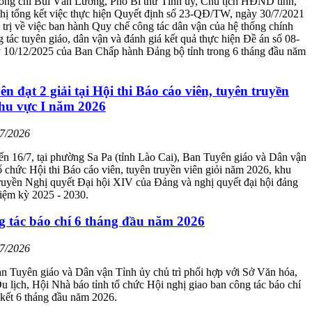
đồng chí Bùi Văn Lương, Phó Bí thư Tỉnh ủy, Chủ tịch HĐND tỉnh,
ghị tổng kết việc thực hiện Quyết định số 23-QĐ/TW, ngày 30/7/2021
trị về việc ban hành Quy chế công tác dân vận của hệ thống chính
ng tác tuyên giáo, dân vận và đánh giá kết quả thực hiện Đề án số 08-
10/12/2025 của Ban Chấp hành Đảng bộ tỉnh trong 6 tháng đầu năm
n đạt 2 giải tại Hội thi Báo cáo viên, tuyên truyền
khu vực I năm 2026
07/2026
n 16/7, tại phường Sa Pa (tỉnh Lào Cai), Ban Tuyên giáo và Dân vận
 chức Hội thi Báo cáo viên, tuyên truyền viên giỏi năm 2026, khu
truyền Nghị quyết Đại hội XIV của Đảng và nghị quyết đại hội đảng
iệm kỳ 2025 - 2030.
g tác báo chí 6 tháng đầu năm 2026
07/2026
n Tuyên giáo và Dân vận Tỉnh ủy chủ trì phối hợp với Sở Văn hóa,
u lịch, Hội Nhà báo tỉnh tổ chức Hội nghị giao ban công tác báo chí
 kết 6 tháng đầu năm 2026.