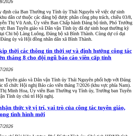
08/2026
y định của Ban Thường vụ Tỉnh ủy Thái Nguyên về việc dự sinh
 khu dân cư thuộc các đảng bộ được phân công phụ trách, chiều 03/8,
yễn Thị Vũ Anh, Ủy viên Ban Chấp hành Đảng bộ tỉnh, Phó Trưởng
rực Ban Tuyên giáo và Dân vận Tỉnh ủy đã dự sinh hoạt thường kỳ
 tại Chi bộ Làng Luông, Đảng bộ xã Bình Thành. Cùng dự có đại
o Đảng ủy và Hội đồng nhân dân xã Bình Thành.
ịp thời các thông tin thời sự và định hướng công tác
ền tháng 8 cho đội ngũ báo cáo viên cấp tỉnh
07/2026
an Tuyên giáo và Dân vận Tỉnh ủy Thái Nguyên phối hợp với Đảng
c tổ chức Hội nghị Báo cáo viên tháng 7/2026 (khu vực phía Nam).
Thị Minh Hoa, Ủy viên Ban Thường vụ Tỉnh ủy, Trưởng ban Tuyên
ận Tỉnh ủy chủ trì Hội nghị.
hận thức về vị trí, vai trò của công tác tuyên giáo,
ong tình hình mới
07/2026