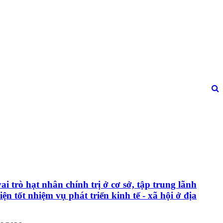
ai trò hạt nhân chính trị ở cơ sở, tập trung lãnh
iện tốt nhiệm vụ phát triển kinh tế - xã hội ở địa