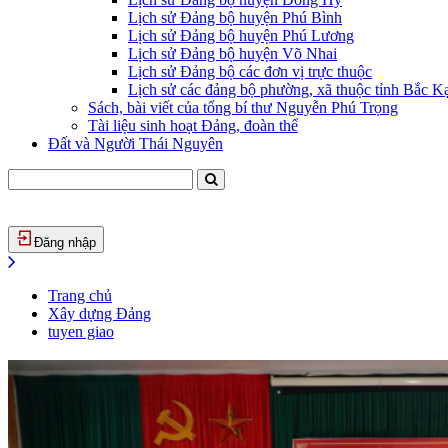
Lịch sử Đảng bộ huyện Phú Bình
Lịch sử Đảng bộ huyện Phú Lương
Lịch sử Đảng bộ huyện Võ Nhai
Lịch sử Đảng bộ các đơn vị trực thuộc
Lịch sử các đảng bộ phường, xã thuộc tỉnh Bắc Kạ
Sách, bài viết của tổng bí thư Nguyễn Phú Trọng
Tài liệu sinh hoạt Đảng, đoàn thể
Đất và Người Thái Nguyên
Đăng nhập
Trang chủ
Xây dựng Đảng
tuyen giao