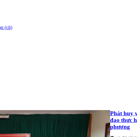
n (cũ)
Phát huy v
đạo thực h
phương