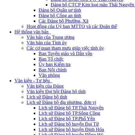
Đảng bộ CTCP Kim loại màu Thái Nguyên 
Đảng bộ Quân sự tỉnh
Đảng bộ Công an tỉnh
Các Đảng bộ Phường, Xã
Hoạt động của Uỷ ban MTTQ và các Đoàn thể
Hệ thống văn bản
Văn bản của Trung ương
Văn bản của Tỉnh ủy
Các cơ quan tham mưu giúp việc tỉnh ủy
Ban Tuyên giáo và Dân vận
Ban Tổ chức
Ủy ban Kiểm tra
Ban Nội chính
Văn phòng
Văn kiện - Tư liệu
Văn kiện của Đảng
Văn kiện Đại hội Đảng bộ tỉnh
Lịch sử Đảng bộ tỉnh
Lịch sử Đảng bộ địa phương, đơn vị
Lịch sử Đảng bộ TP.Thái Nguyên
Lịch sử Đảng bộ TP.Sông Công
Lịch sử Đảng bộ TP.Phổ Yên
Lịch sử Đảng bộ huyện Đại Từ
Lịch sử Đảng bộ huyện Định Hóa
Lịch sử Đảng bộ huyện Đồng Hỷ