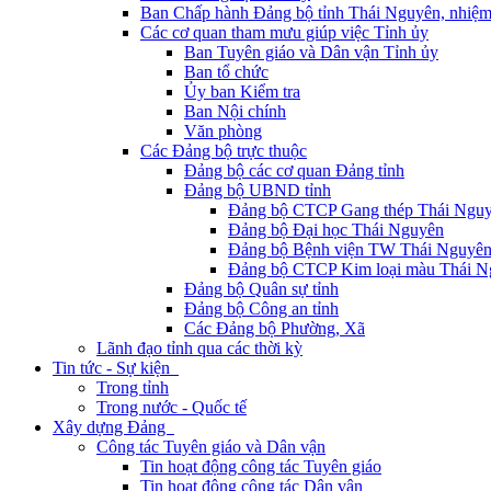
Ban Chấp hành Đảng bộ tỉnh Thái Nguyên, nhiệm
Các cơ quan tham mưu giúp việc Tỉnh ủy
Ban Tuyên giáo và Dân vận Tỉnh ủy
Ban tổ chức
Ủy ban Kiểm tra
Ban Nội chính
Văn phòng
Các Đảng bộ trực thuộc
Đảng bộ các cơ quan Đảng tỉnh
Đảng bộ UBND tỉnh
Đảng bộ CTCP Gang thép Thái Ngu
Đảng bộ Đại học Thái Nguyên
Đảng bộ Bệnh viện TW Thái Nguyê
Đảng bộ CTCP Kim loại màu Thái N
Đảng bộ Quân sự tỉnh
Đảng bộ Công an tỉnh
Các Đảng bộ Phường, Xã
Lãnh đạo tỉnh qua các thời kỳ
Tin tức - Sự kiện
Trong tỉnh
Trong nước - Quốc tế
Xây dựng Đảng
Công tác Tuyên giáo và Dân vận
Tin hoạt động công tác Tuyên giáo
Tin hoạt động công tác Dân vận