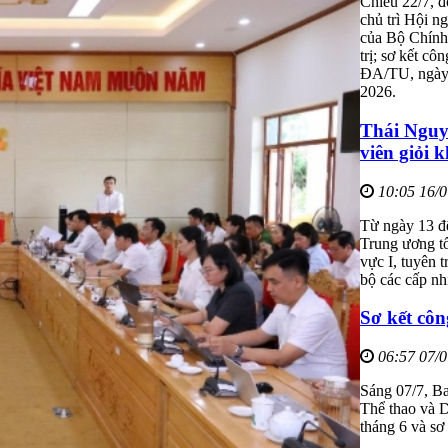
Chiều 22/7, 
chủ trì Hội n
của Bộ Chính 
trị; sơ kết cô
ĐA/TU, ngày 
2026.
Thái Nguyê
viên giỏi 
10:05 16/
Từ ngày 13 đế
Trung ương tổ
vực I, tuyên 
bộ các cấp nh
Sơ kết côn
06:57 07/
Sáng 07/7, Ba
Thể thao và D
tháng 6 và sơ