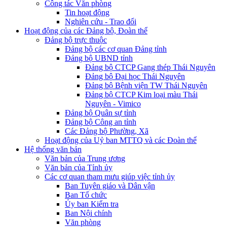
Công tác Văn phòng
Tin hoạt động
Nghiên cứu - Trao đổi
Hoạt động của các Đảng bộ, Đoàn thể
Đảng bộ trực thuộc
Đảng bộ các cơ quan Đảng tỉnh
Đảng bộ UBND tỉnh
Đảng bộ CTCP Gang thép Thái Nguyên
Đảng bộ Đại học Thái Nguyên
Đảng bộ Bệnh viện TW Thái Nguyên
Đảng bộ CTCP Kim loại màu Thái
Nguyên - Vimico
Đảng bộ Quân sự tỉnh
Đảng bộ Công an tỉnh
Các Đảng bộ Phường, Xã
Hoạt động của Uỷ ban MTTQ và các Đoàn thể
Hệ thống văn bản
Văn bản của Trung ương
Văn bản của Tỉnh ủy
Các cơ quan tham mưu giúp việc tỉnh ủy
Ban Tuyên giáo và Dân vận
Ban Tổ chức
Ủy ban Kiểm tra
Ban Nội chính
Văn phòng