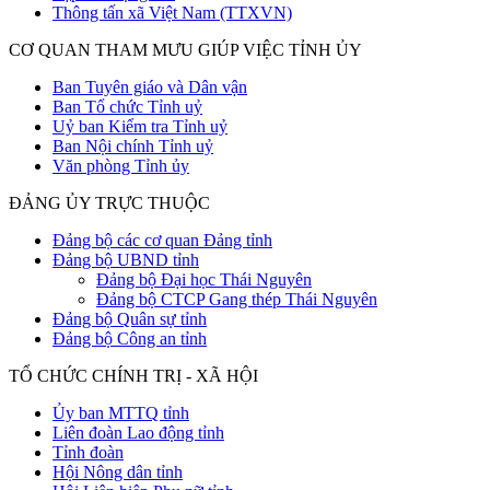
Thông tấn xã Việt Nam (TTXVN)
CƠ QUAN THAM MƯU GIÚP VIỆC TỈNH ỦY
Ban Tuyên giáo và Dân vận
Ban Tổ chức Tỉnh uỷ
Uỷ ban Kiểm tra Tỉnh uỷ
Ban Nội chính Tỉnh uỷ
Văn phòng Tỉnh ủy
ĐẢNG ỦY TRỰC THUỘC
Đảng bộ các cơ quan Đảng tỉnh
Đảng bộ UBND tỉnh
Đảng bộ Đại học Thái Nguyên
Đảng bộ CTCP Gang thép Thái Nguyên
Đảng bộ Quân sự tỉnh
Đảng bộ Công an tỉnh
TỔ CHỨC CHÍNH TRỊ - XÃ HỘI
Ủy ban MTTQ tỉnh
Liên đoàn Lao động tỉnh
Tỉnh đoàn
Hội Nông dân tỉnh