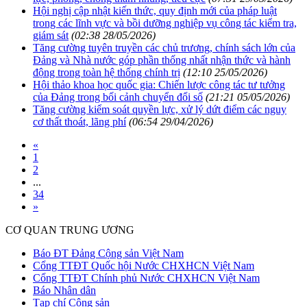
Hội nghị cập nhật kiến thức, quy định mới của pháp luật
trong các lĩnh vực và bồi dưỡng nghiệp vụ công tác kiểm tra,
giám sát
(02:38 28/05/2026)
Tăng cường tuyên truyền các chủ trương, chính sách lớn của
Đảng và Nhà nước góp phần thống nhất nhận thức và hành
động trong toàn hệ thống chính trị
(12:10 25/05/2026)
Hội thảo khoa học quốc gia: Chiến lược công tác tư tưởng
của Đảng trong bối cảnh chuyển đổi số
(21:21 05/05/2026)
Tăng cường kiểm soát quyền lực, xử lý dứt điểm các nguy
cơ thất thoát, lãng phí
(06:54 29/04/2026)
«
1
2
...
34
»
CƠ QUAN TRUNG ƯƠNG
Báo ĐT Đảng Cộng sản Việt Nam
Cổng TTĐT Quốc hội Nước CHXHCN Việt Nam
Cổng TTĐT Chính phủ Nước CHXHCN Việt Nam
Báo Nhân dân
Tạp chí Cộng sản