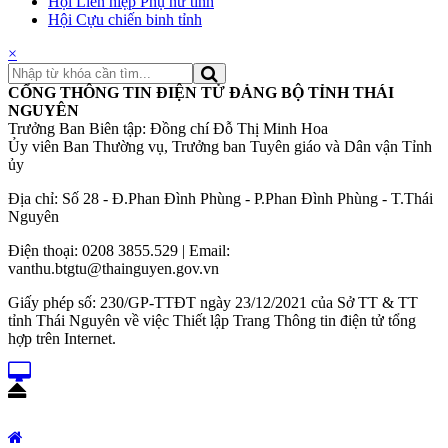
Hội Liên hiệp Phụ nữ tỉnh
Hội Cựu chiến binh tỉnh
×
CỔNG THÔNG TIN ĐIỆN TỬ ĐẢNG BỘ TỈNH THÁI
NGUYÊN
Trưởng Ban Biên tập: Đồng chí Đỗ Thị Minh Hoa
Ủy viên Ban Thường vụ, Trưởng ban Tuyên giáo và Dân vận Tỉnh
ủy
Địa chỉ: Số 28 - Đ.Phan Đình Phùng - P.Phan Đình Phùng - T.Thái
Nguyên
Điện thoại: 0208 3855.529 | Email:
vanthu.btgtu@thainguyen.gov.vn
Giấy phép số: 230/GP-TTĐT ngày 23/12/2021 của Sở TT & TT
tỉnh Thái Nguyên về việc Thiết lập Trang Thông tin điện tử tổng
hợp trên Internet.