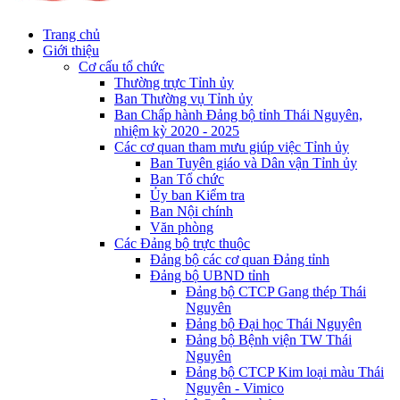
Trang chủ
Giới thiệu
Cơ cấu tổ chức
Thường trực Tỉnh ủy
Ban Thường vụ Tỉnh ủy
Ban Chấp hành Đảng bộ tỉnh Thái Nguyên,
nhiệm kỳ 2020 - 2025
Các cơ quan tham mưu giúp việc Tỉnh ủy
Ban Tuyên giáo và Dân vận Tỉnh ủy
Ban Tổ chức
Ủy ban Kiểm tra
Ban Nội chính
Văn phòng
Các Đảng bộ trực thuộc
Đảng bộ các cơ quan Đảng tỉnh
Đảng bộ UBND tỉnh
Đảng bộ CTCP Gang thép Thái
Nguyên
Đảng bộ Đại học Thái Nguyên
Đảng bộ Bệnh viện TW Thái
Nguyên
Đảng bộ CTCP Kim loại màu Thái
Nguyên - Vimico