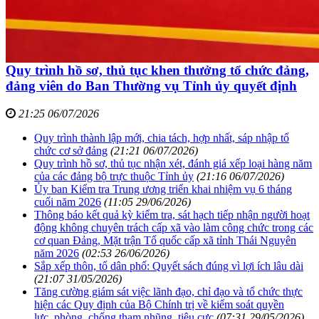
Quy trình hồ sơ, thủ tục khen thưởng tổ chức đảng,
đảng viên do Ban Thường vụ Tỉnh ủy quyết định
21:25 06/07/2026
Quy trình thành lập mới, chia tách, hợp nhất, sáp nhập tổ
chức cơ sở đảng
(21:21 06/07/2026)
Quy trình hồ sơ, thủ tục nhận xét, đánh giá xếp loại hàng năm
của các đảng bộ trực thuộc Tỉnh ủy
(21:16 06/07/2026)
Ủy ban Kiểm tra Trung ương triển khai nhiệm vụ 6 tháng
cuối năm 2026
(11:05 29/06/2026)
Thông báo kết quả kỳ kiểm tra, sát hạch tiếp nhận người hoạt
động không chuyên trách cấp xã vào làm công chức trong các
cơ quan Đảng, Mặt trận Tổ quốc cấp xã tỉnh Thái Nguyên
năm 2026
(02:53 26/06/2026)
Sắp xếp thôn, tổ dân phố: Quyết sách đúng vì lợi ích lâu dài
(21:07 31/05/2026)
Tăng cường giám sát việc lãnh đạo, chỉ đạo và tổ chức thực
hiện các Quy định của Bộ Chính trị về kiểm soát quyền
lực, phòng, chống tham nhũng, tiêu cực
(07:31 29/05/2026)