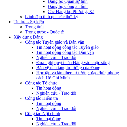
Đảng bộ Quân sự tỉnh
Đảng bộ Công an tỉnh
Các Đảng bộ Phường, Xã
Lãnh đạo tỉnh qua các thời kỳ
Tin tức - Sự kiện
Trong tỉnh
Trong nước - Quốc tế
Xây dựng Đảng
Công tác Tuyên giáo và Dân vận
Tin hoạt động công tác Tuyên giáo
Tin hoạt động công tác Dân vận
Nghiên cứu - Trao đổi
Đưa nghị quyết của Đảng vào cuộc sống
Bảo vệ nền tảng tư tưởng của Đảng
Học tập và làm theo tư tưởng, đạo đức, phong
cách Hồ Chí Minh
Công tác Tổ chức
Tin hoạt động
Nghiên cứu - Trao đổi
Công tác Kiểm tra
Tin hoạt động
Nghiên cứu - Trao đổi
Công tác Nội chính
Tin hoạt động
Nghiên cứu - Trao đổi