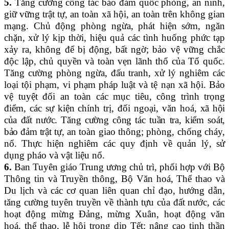
5.
Tăng cường công tác bảo đảm quốc phòng, an ninh,
giữ vững trật tự, an toàn xã hội, an toàn trên không gian
mạng. Chủ động phòng ngừa, phát hiện sớm, ngăn
chặn, xử lý kịp thời, hiệu quả các tình huống phức tạp
xảy ra, không để bị động, bất ngờ; bảo vệ vững chắc
độc lập, chủ quyền và toàn vẹn lãnh thổ của Tổ quốc.
Tăng cường phòng ngừa, đấu tranh, xử lý nghiêm các
loại tội phạm
, vi phạm pháp luật và tệ nạn xã hội.
B
ảo
vệ tuyệt đối an toàn các mục tiêu, công trình trọng
điểm, các sự kiện chính trị, đối ngoại, văn hoá
,
xã hội
của đất nước.
T
ăng cường công tác tuần tra, kiểm soát,
bảo đảm trật
tự, an toàn giao thông; phòng, chống cháy,
nổ
. T
hực hiện nghiêm các quy định về
quản lý, sử
dụng
pháo
và vật liệu nổ.
6.
Ban Tuyên giáo Trung ương chủ trì, phối hợp với Bộ
Thông tin và Truyền thông, Bộ Văn hoá, Thể thao và
Du lịch
và các cơ quan liên quan chỉ đạo,
hướng dẫn,
tăng cường tuyên truyền
về
thành tựu của đất nước,
các
hoạt động
mừng Đảng, mừng Xuân, hoạt động văn
hoá, thể thao, lễ hội trong dịp Tết; nâng cao
tinh thần