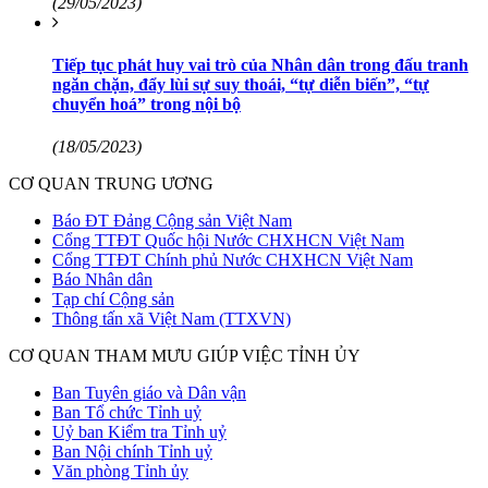
(29/05/2023)
Tiếp tục phát huy vai trò của Nhân dân trong đấu tranh
ngăn chặn, đẩy lùi sự suy thoái, “tự diễn biến”, “tự
chuyển hoá” trong nội bộ
(18/05/2023)
CƠ QUAN TRUNG ƯƠNG
Báo ĐT Đảng Cộng sản Việt Nam
Cổng TTĐT Quốc hội Nước CHXHCN Việt Nam
Cổng TTĐT Chính phủ Nước CHXHCN Việt Nam
Báo Nhân dân
Tạp chí Cộng sản
Thông tấn xã Việt Nam (TTXVN)
CƠ QUAN THAM MƯU GIÚP VIỆC TỈNH ỦY
Ban Tuyên giáo và Dân vận
Ban Tổ chức Tỉnh uỷ
Uỷ ban Kiểm tra Tỉnh uỷ
Ban Nội chính Tỉnh uỷ
Văn phòng Tỉnh ủy