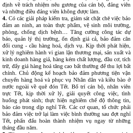
định về trách nhiệm nêu gương của cán bộ, đảng viên
và những điều đảng viên không được làm.
4
.
Có các giải pháp kiểm tra, giám sát
chặt chẽ
việc
bảo
đảm
an ninh,
an toàn thực phẩm, vệ sinh môi trường,
phòng, chống
dịch bệnh… Tăng cường công tác dự
báo, quản lý thị trường, ổn định giá cả, bảo đảm cân
đối cung - cầu hàng hoá, dịch vụ. Kịp thời phát hiện,
xử lý nghiêm hành vi gian lận thương mại, sản xuất và
kinh doanh hàng giả, hàng kém chất lượng, đầu cơ, tích
trữ, đẩy giá hàng hoá tăng cao bất thường để thu lợi bất
chính. Chủ động kế hoạch bảo đảm phương tiện vận
chuyển hàng hoá và phục vụ Nhân dân và kiều bào ở
nước ngoài về quê đón Tết. Bố trí cán bộ, nhân viên
trực Tết, kịp thời xử lý, giải quyết công việc, tình
huống phát sinh; thực hiện nghiêm chế độ thông tin,
báo cáo trong dịp nghỉ Tết. Các cơ quan, tổ chức phải
bảo đảm việc trở lại làm việc bình thường sau đợt nghỉ
Tết, phấn đấu hoàn thành nhiệm vụ ngay từ những
tháng đầu năm.