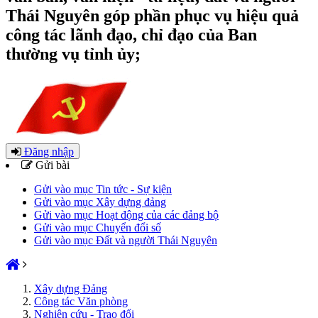
Thái Nguyên góp phần phục vụ hiệu quả
công tác lãnh đạo, chỉ đạo của Ban
thường vụ tỉnh ủy;
Đăng nhập
Gửi bài
Gửi vào mục Tin tức - Sự kiện
Gửi vào mục Xây dựng đảng
Gửi vào mục Hoạt động của các đảng bộ
Gửi vào mục Chuyển đổi số
Gửi vào mục Đất và người Thái Nguyên
Xây dựng Đảng
Công tác Văn phòng
Nghiên cứu - Trao đổi