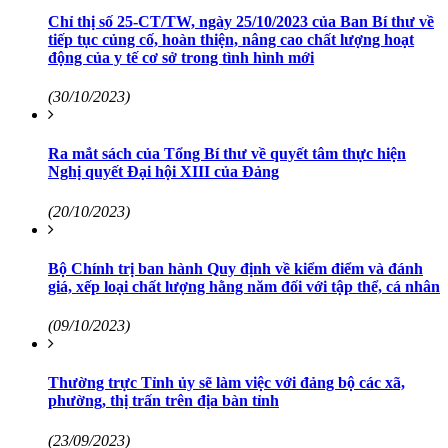
Chỉ thị số 25-CT/TW, ngày 25/10/2023 của Ban Bí thư về
tiếp tục củng cố, hoàn thiện, nâng cao chất lượng hoạt
động của y tế cơ sở trong tình hình mới
(30/10/2023)
Ra mắt sách của Tổng Bí thư về quyết tâm thực hiện
Nghị quyết Đại hội XIII của Đảng
(20/10/2023)
Bộ Chính trị ban hành Quy định về kiểm điểm và đánh
giá, xếp loại chất lượng hằng năm đối với tập thể, cá nhân
(09/10/2023)
Thường trực Tỉnh ủy sẽ làm việc với đảng bộ các xã,
phường, thị trấn trên địa bàn tỉnh
(23/09/2023)