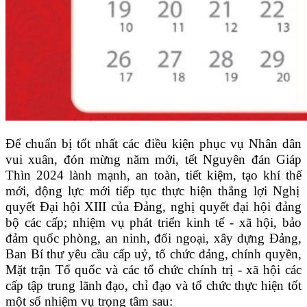
Để chuẩn bị tốt
nhất
các điều kiện phục vụ Nhân dân
vui xuân
,
đón mừng năm mới,
t
ết Nguyên đán
Giáp
Thìn
202
4
lành mạnh, an toàn, tiết kiệm, tạo khí thế
mới, động lực mới tiếp tục thực hiện thắng lợi
Nghị
quyết Đại hội XIII của Đản
g, nghị quyết đại hội đảng
bộ các cấp; nhiệm vụ phát triển kinh tế - xã hội, bảo
đảm quốc phòng
, an ninh, đối ngoại, xây dựng Đảng,
Ban Bí thư yêu cầu cấp uỷ, tổ chức đảng, chính quyền,
Mặt trận Tổ quốc và các
tổ chức
chính trị - xã hội
các
cấp tập trung lãnh đạo, chỉ đạo và tổ chức thực hiện tốt
một số
nhiệm vụ trọng tâm
sau: