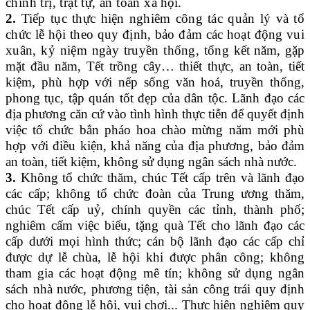
chính trị, trật tự, an toàn xã
hội.
2.
Tiếp tục thực hiện
nghiêm công tác quản lý và
tổ
chức lễ hội
theo quy định, bảo đảm
các hoạt động
vui
xuân
, kỷ niệm ngày truyền thống
,
tổng
kết năm
, gặp
mặt đầu năm, Tết trồng cây… thiết thực, an toàn, tiết
kiệm, phù hợp với nếp sống văn hoá, truyền
thống
,
phong tục, tập quán tốt đẹp
của
dân tộc
.
Lãnh đạo các
địa phương căn cứ vào tình hình thực tiễn để quyết định
v
iệc tổ chức bắn pháo hoa chào mừng
n
ăm mới
phù
hợp với điều kiện, khả năng của địa phương,
bảo đảm
an toàn
, tiết kiệm,
không sử dụng ngân sách nhà nước.
3
.
K
hông tổ chức thăm, chúc Tết
cấp trên và lãnh đạo
các cấp; không tổ chức đoàn của Trung ương thăm,
chúc Tết cấp uỷ, chính quyền các tỉnh, thành phố;
nghiêm
cấm
việc
biếu, tặng quà Tết cho lãnh đạo các
cấp dưới mọi hình thức;
cán bộ lãnh đạo các cấp chỉ
được dự lễ chùa, lễ hội khi được phân công; không
tham gia các hoạt động mê tín; không
sử dụng ngân
sách
nhà nước
, phương tiện, tài sản công trái quy định
cho
hoạt động lễ hội, vui chơi
..
.
Thực hiện nghiêm q
uy