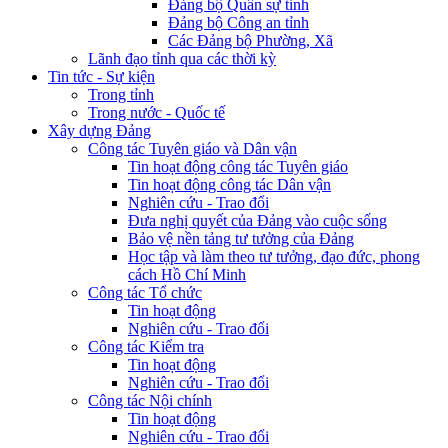
Đảng bộ Quân sự tỉnh
Đảng bộ Công an tỉnh
Các Đảng bộ Phường, Xã
Lãnh đạo tỉnh qua các thời kỳ
Tin tức - Sự kiện
Trong tỉnh
Trong nước - Quốc tế
Xây dựng Đảng
Công tác Tuyên giáo và Dân vận
Tin hoạt động công tác Tuyên giáo
Tin hoạt động công tác Dân vận
Nghiên cứu - Trao đổi
Đưa nghị quyết của Đảng vào cuộc sống
Bảo vệ nền tảng tư tưởng của Đảng
Học tập và làm theo tư tưởng, đạo đức, phong
cách Hồ Chí Minh
Công tác Tổ chức
Tin hoạt động
Nghiên cứu - Trao đổi
Công tác Kiểm tra
Tin hoạt động
Nghiên cứu - Trao đổi
Công tác Nội chính
Tin hoạt động
Nghiên cứu - Trao đổi