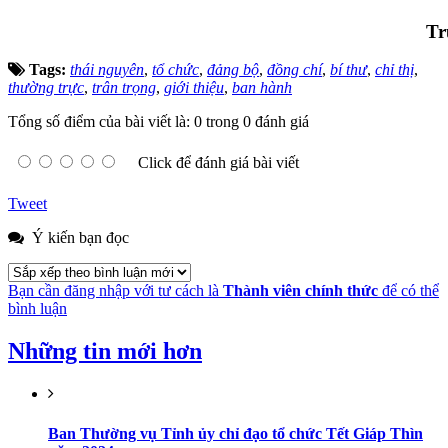
Tr
Tags:
thái nguyên
,
tổ chức
,
đảng bộ
,
đồng chí
,
bí thư
,
chỉ thị
,
thường trực
,
trân trọng
,
giới thiệu
,
ban hành
Tổng số điểm của bài viết là: 0 trong 0 đánh giá
Click để đánh giá bài viết
Tweet
Ý kiến bạn đọc
Bạn cần đăng nhập với tư cách là
Thành viên chính thức
để có thể
bình luận
Những tin mới hơn
Ban Thường vụ Tỉnh ủy chỉ đạo tổ chức Tết Giáp Thìn