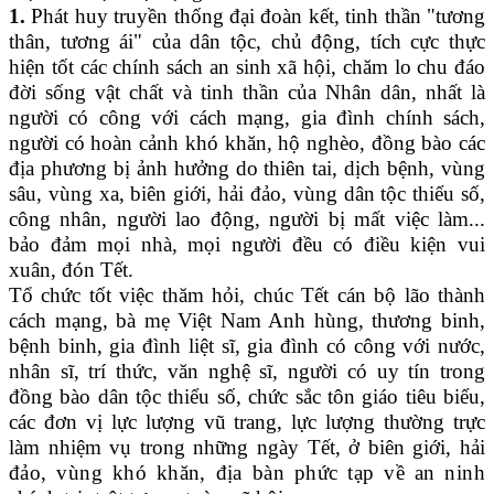
1.
Phát huy truyền thống đại đoàn kết, tinh thần "tương
thân, tương ái" của dân tộc, chủ động, tích cực thực
hiện tốt các chính sách an sinh xã hội, chăm lo chu đáo
đời sống vật chất và tinh thần của Nhân dân, nhất là
người
có
công với cách mạng,
gia đình chính sách,
người có
hoàn cảnh khó khăn
,
hộ nghèo, đồng bào
các
địa phương
bị
ảnh hưởng
do thiên tai, dịch bệnh, vùng
sâu, vùng xa, biên giới, hải đảo
, vùng dân tộc thiểu số,
công nhân, người lao động, người bị mất việc làm...
bảo đảm mọi nhà, mọi người đều có điều kiện vui
xuân, đón Tết.
Tổ chức
tốt việc
thăm hỏi,
chúc Tết
cán bộ
lão thành
cách mạng,
bà m
ẹ Việt Nam Anh hùng, thương binh,
bệnh binh, gia đình liệt sĩ, gia đình có công với nước,
nhân sĩ, trí thức, văn nghệ sĩ,
người có uy tín trong
đồng bào dân tộc thiểu số,
chức sắc tôn giáo tiêu biểu,
các đơn vị lực lượng vũ trang
, lực lượng thường trực
làm nhiệm vụ trong những ngày Tết, ở biên giới, hải
đảo, vùng khó khăn
, địa bàn phức tạp về an ninh