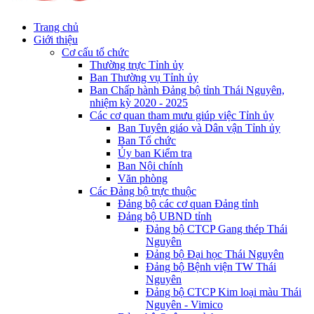
Trang chủ
Giới thiệu
Cơ cấu tổ chức
Thường trực Tỉnh ủy
Ban Thường vụ Tỉnh ủy
Ban Chấp hành Đảng bộ tỉnh Thái Nguyên,
nhiệm kỳ 2020 - 2025
Các cơ quan tham mưu giúp việc Tỉnh ủy
Ban Tuyên giáo và Dân vận Tỉnh ủy
Ban Tổ chức
Ủy ban Kiểm tra
Ban Nội chính
Văn phòng
Các Đảng bộ trực thuộc
Đảng bộ các cơ quan Đảng tỉnh
Đảng bộ UBND tỉnh
Đảng bộ CTCP Gang thép Thái
Nguyên
Đảng bộ Đại học Thái Nguyên
Đảng bộ Bệnh viện TW Thái
Nguyên
Đảng bộ CTCP Kim loại màu Thái
Nguyên - Vimico