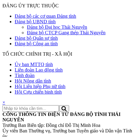
ĐẢNG ỦY TRỰC THUỘC
Đảng bộ các cơ quan Đảng tỉnh
Đảng bộ UBND tỉnh
Đảng bộ Đại học Thái Nguyên
Đảng bộ CTCP Gang thép Thái Nguyên
Đảng bộ Quân sự tỉnh
Đảng bộ Công an tỉnh
TỔ CHỨC CHÍNH TRỊ - XÃ HỘI
Ủy ban MTTQ tỉnh
Liên đoàn Lao động tỉnh
Tỉnh đoàn
Hội Nông dân tỉnh
Hội Liên hiệp Phụ nữ tỉnh
Hội Cựu chiến binh tỉnh
×
CỔNG THÔNG TIN ĐIỆN TỬ ĐẢNG BỘ TỈNH THÁI
NGUYÊN
Trưởng Ban Biên tập: Đồng chí Đỗ Thị Minh Hoa
Ủy viên Ban Thường vụ, Trưởng ban Tuyên giáo và Dân vận Tỉnh
ủy