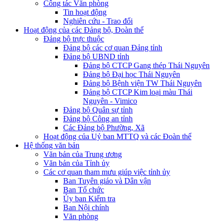
Công tác Văn phòng
Tin hoạt động
Nghiên cứu - Trao đổi
Hoạt động của các Đảng bộ, Đoàn thể
Đảng bộ trực thuộc
Đảng bộ các cơ quan Đảng tỉnh
Đảng bộ UBND tỉnh
Đảng bộ CTCP Gang thép Thái Nguyên
Đảng bộ Đại học Thái Nguyên
Đảng bộ Bệnh viện TW Thái Nguyên
Đảng bộ CTCP Kim loại màu Thái
Nguyên - Vimico
Đảng bộ Quân sự tỉnh
Đảng bộ Công an tỉnh
Các Đảng bộ Phường, Xã
Hoạt động của Uỷ ban MTTQ và các Đoàn thể
Hệ thống văn bản
Văn bản của Trung ương
Văn bản của Tỉnh ủy
Các cơ quan tham mưu giúp việc tỉnh ủy
Ban Tuyên giáo và Dân vận
Ban Tổ chức
Ủy ban Kiểm tra
Ban Nội chính
Văn phòng