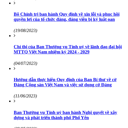
Bộ Chính trị ban hành Quy định về xin lỗi và phục hồi
quyền lợi của tổ chức đảng, đảng viên bị kỷ luật oan
(19/08/2023)
Chỉ thị của Ban Thường vụ Tỉnh uỷ về lãnh đạo đại hội
MTTQ Việt Nam nhiệm kỳ 2024 - 2029
(04/07/2023)
Hướng dẫn thực hiện Quy định của Ban Bí thư về cờ
Đảng Cộng sản Việt Nam và việc sử dụng cờ Đảng
(11/06/2023)
Ban Thường vụ Tỉnh uỷ ban hành Nghị quyết về xây
dựng và phát triển thành phố Phổ Yên