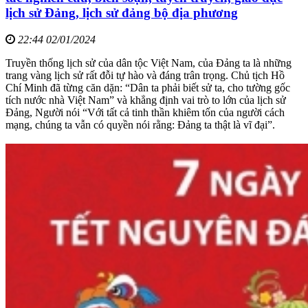
lịch sử Đảng, lịch sử đảng bộ địa phương
22:44 02/01/2024
Truyền thống lịch sử của dân tộc Việt Nam, của Đảng ta là những
trang vàng lịch sử rất đỗi tự hào và đáng trân trọng. Chủ tịch Hồ
Chí Minh đã từng căn dặn: “Dân ta phải biết sử ta, cho tường gốc
tích nước nhà Việt Nam” và khẳng định vai trò to lớn của lịch sử
Đảng, Người nói “Với tất cả tinh thần khiêm tốn của người cách
mạng, chúng ta vẫn có quyền nói rằng: Đảng ta thật là vĩ đại”.