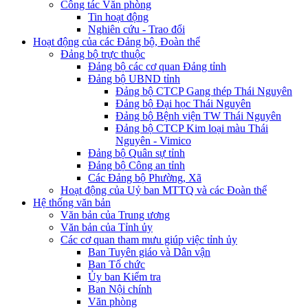
Công tác Văn phòng
Tin hoạt động
Nghiên cứu - Trao đổi
Hoạt động của các Đảng bộ, Đoàn thể
Đảng bộ trực thuộc
Đảng bộ các cơ quan Đảng tỉnh
Đảng bộ UBND tỉnh
Đảng bộ CTCP Gang thép Thái Nguyên
Đảng bộ Đại học Thái Nguyên
Đảng bộ Bệnh viện TW Thái Nguyên
Đảng bộ CTCP Kim loại màu Thái
Nguyên - Vimico
Đảng bộ Quân sự tỉnh
Đảng bộ Công an tỉnh
Các Đảng bộ Phường, Xã
Hoạt động của Uỷ ban MTTQ và các Đoàn thể
Hệ thống văn bản
Văn bản của Trung ương
Văn bản của Tỉnh ủy
Các cơ quan tham mưu giúp việc tỉnh ủy
Ban Tuyên giáo và Dân vận
Ban Tổ chức
Ủy ban Kiểm tra
Ban Nội chính
Văn phòng