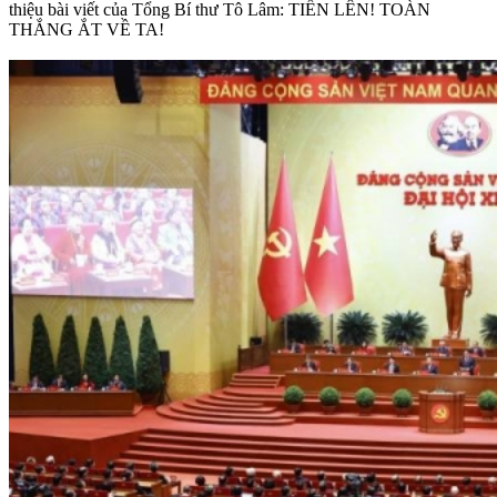
thiệu bài viết của Tổng Bí thư Tô Lâm: TIẾN LÊN! TOÀN
THẮNG ẮT VỀ TA!