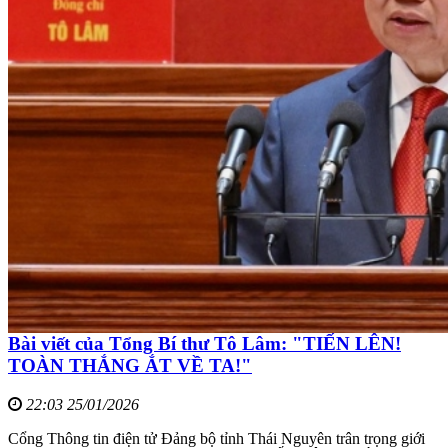
Bài viết của Tổng Bí thư Tô Lâm: "TIẾN LÊN!
TOÀN THẮNG ẮT VỀ TA!"
22:03 25/01/2026
Cổng Thông tin điện tử Đảng bộ tỉnh Thái Nguyên trân trọng giới