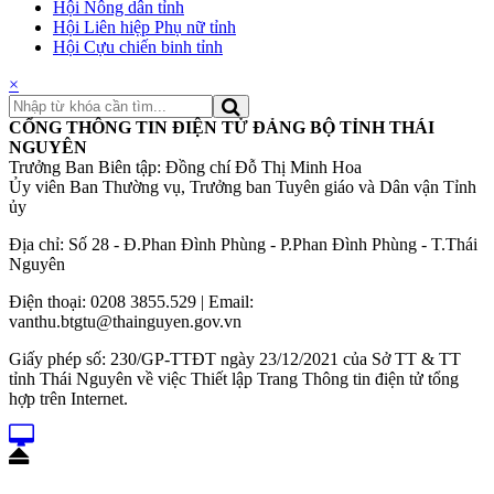
Hội Nông dân tỉnh
Hội Liên hiệp Phụ nữ tỉnh
Hội Cựu chiến binh tỉnh
×
CỔNG THÔNG TIN ĐIỆN TỬ ĐẢNG BỘ TỈNH THÁI
NGUYÊN
Trưởng Ban Biên tập: Đồng chí Đỗ Thị Minh Hoa
Ủy viên Ban Thường vụ, Trưởng ban Tuyên giáo và Dân vận Tỉnh
ủy
Địa chỉ: Số 28 - Đ.Phan Đình Phùng - P.Phan Đình Phùng - T.Thái
Nguyên
Điện thoại: 0208 3855.529 | Email:
vanthu.btgtu@thainguyen.gov.vn
Giấy phép số: 230/GP-TTĐT ngày 23/12/2021 của Sở TT & TT
tỉnh Thái Nguyên về việc Thiết lập Trang Thông tin điện tử tổng
hợp trên Internet.