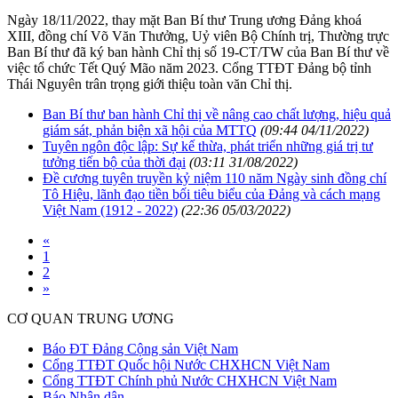
Ngày 18/11/2022, thay mặt Ban Bí thư Trung ương Đảng khoá
XIII, đồng chí Võ Văn Thưởng, Uỷ viên Bộ Chính trị, Thường trực
Ban Bí thư đã ký ban hành Chỉ thị số 19-CT/TW của Ban Bí thư về
việc tổ chức Tết Quý Mão năm 2023. Cổng TTĐT Đảng bộ tỉnh
Thái Nguyên trân trọng giới thiệu toàn văn Chỉ thị.
Ban Bí thư ban hành Chỉ thị về nâng cao chất lượng, hiệu quả
giám sát, phản biện xã hội của MTTQ
(09:44 04/11/2022)
Tuyên ngôn độc lập: Sự kế thừa, phát triển những giá trị tư
tưởng tiến bộ của thời đại
(03:11 31/08/2022)
Đề cương tuyên truyền kỷ niệm 110 năm Ngày sinh đồng chí
Tô Hiệu, lãnh đạo tiền bối tiêu biểu của Đảng và cách mạng
Việt Nam (1912 - 2022)
(22:36 05/03/2022)
«
1
2
»
CƠ QUAN TRUNG ƯƠNG
Báo ĐT Đảng Cộng sản Việt Nam
Cổng TTĐT Quốc hội Nước CHXHCN Việt Nam
Cổng TTĐT Chính phủ Nước CHXHCN Việt Nam
Báo Nhân dân