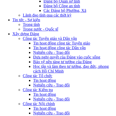
Đảng bộ Quân sự tỉnh
Đảng bộ Công an tỉnh
Các Đảng bộ Phường, Xã
Lãnh đạo tỉnh qua các thời kỳ
Tin tức - Sự kiện
Trong tỉnh
Trong nước - Quốc tế
Xây dựng Đảng
Công tác Tuyên giáo và Dân vận
Tin hoạt động công tác Tuyên giáo
Tin hoạt động công tác Dân vận
Nghiên cứu - Trao đổi
Đưa nghị quyết của Đảng vào cuộc sống
Bảo vệ nền tảng tư tưởng của Đảng
Học tập và làm theo tư tưởng, đạo đức, phong
cách Hồ Chí Minh
Công tác Tổ chức
Tin hoạt động
Nghiên cứu - Trao đổi
Công tác Kiểm tra
Tin hoạt động
Nghiên cứu - Trao đổi
Công tác Nội chính
Tin hoạt động
Nghiên cứu - Trao đổi