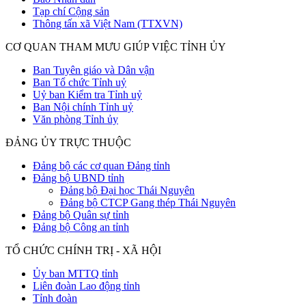
Tạp chí Cộng sản
Thông tấn xã Việt Nam (TTXVN)
CƠ QUAN THAM MƯU GIÚP VIỆC TỈNH ỦY
Ban Tuyên giáo và Dân vận
Ban Tổ chức Tỉnh uỷ
Uỷ ban Kiểm tra Tỉnh uỷ
Ban Nội chính Tỉnh uỷ
Văn phòng Tỉnh ủy
ĐẢNG ỦY TRỰC THUỘC
Đảng bộ các cơ quan Đảng tỉnh
Đảng bộ UBND tỉnh
Đảng bộ Đại học Thái Nguyên
Đảng bộ CTCP Gang thép Thái Nguyên
Đảng bộ Quân sự tỉnh
Đảng bộ Công an tỉnh
TỔ CHỨC CHÍNH TRỊ - XÃ HỘI
Ủy ban MTTQ tỉnh
Liên đoàn Lao động tỉnh
Tỉnh đoàn