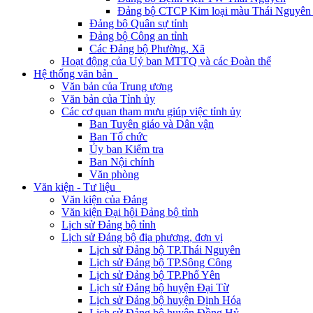
Đảng bộ CTCP Kim loại màu Thái Nguyên 
Đảng bộ Quân sự tỉnh
Đảng bộ Công an tỉnh
Các Đảng bộ Phường, Xã
Hoạt động của Uỷ ban MTTQ và các Đoàn thể
Hệ thống văn bản
Văn bản của Trung ương
Văn bản của Tỉnh ủy
Các cơ quan tham mưu giúp việc tỉnh ủy
Ban Tuyên giáo và Dân vận
Ban Tổ chức
Ủy ban Kiểm tra
Ban Nội chính
Văn phòng
Văn kiện - Tư liệu
Văn kiện của Đảng
Văn kiện Đại hội Đảng bộ tỉnh
Lịch sử Đảng bộ tỉnh
Lịch sử Đảng bộ địa phương, đơn vị
Lịch sử Đảng bộ TP.Thái Nguyên
Lịch sử Đảng bộ TP.Sông Công
Lịch sử Đảng bộ TP.Phổ Yên
Lịch sử Đảng bộ huyện Đại Từ
Lịch sử Đảng bộ huyện Định Hóa
Lịch sử Đảng bộ huyện Đồng Hỷ