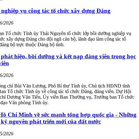
 nghiệp vụ công tác tổ chức xây dựng Đảng
06/2026
an Tổ chức Tỉnh ủy Thái Nguyên tổ chức lớp bồi dưỡng nghiệp vụ
hức xây dựng Đảng cho đội ngũ cán bộ, lãnh đạo làm công tác tổ
đảng bộ trực thuộc Đảng bộ tỉnh.
phát hiện, bồi dưỡng và kết nạp đảng viên trong học
viên
06/2026
ồng chí Bùi Văn Lương, Phó Bí thư Tỉnh ủy, Chủ tịch HĐND tỉnh
Ban Tổ chức Tỉnh ủy về công tác tổ chức Đảng, đảng viên. Dự Hội
 chí Dương Văn Tiến, Ủy viên Ban Thường vụ, Trưởng ban Tổ chức
h đạo Văn phòng Tỉnh ủy.
Hồ Chí Minh về sức mạnh tổng hợp quốc gia - Những
kỷ nguyên phát triển mới của đất nước
05/2026