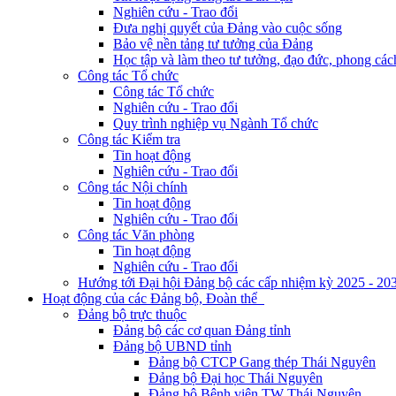
Nghiên cứu - Trao đổi
Đưa nghị quyết của Đảng vào cuộc sống
Bảo vệ nền tảng tư tưởng của Đảng
Học tập và làm theo tư tưởng, đạo đức, phong cá
Công tác Tổ chức
Công tác Tổ chức
Nghiên cứu - Trao đổi
Quy trình nghiệp vụ Ngành Tổ chức
Công tác Kiểm tra
Tin hoạt động
Nghiên cứu - Trao đổi
Công tác Nội chính
Tin hoạt động
Nghiên cứu - Trao đổi
Công tác Văn phòng
Tin hoạt động
Nghiên cứu - Trao đổi
Hướng tới Đại hội Đảng bộ các cấp nhiệm kỳ 2025 - 20
Hoạt động của các Đảng bộ, Đoàn thể
Đảng bộ trực thuộc
Đảng bộ các cơ quan Đảng tỉnh
Đảng bộ UBND tỉnh
Đảng bộ CTCP Gang thép Thái Nguyên
Đảng bộ Đại học Thái Nguyên
Đảng bộ Bệnh viện TW Thái Nguyên