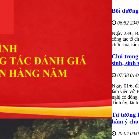
Bồi dưỡng
06:52 23/
Ngày 23/6, B
công tác tổ c
chức của các 
Chú trọng 
sinh, sinh 
07:38 01/
Ngày 01/6, đ
làm việc với 
nghị có đồng
Tỉnh ủy; lãn
Tư tưởng 
hàm ý cho 
20:04 09/