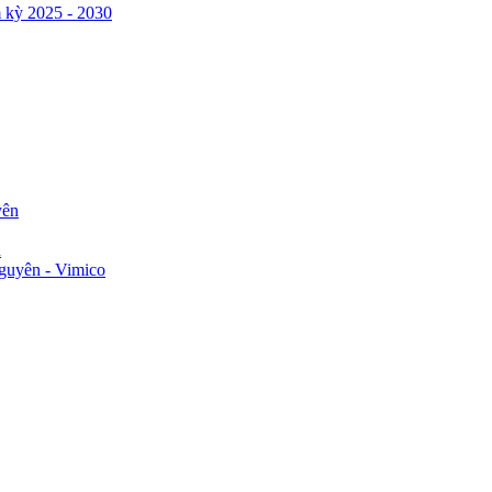
 kỳ 2025 - 2030
yên
n
guyên - Vimico