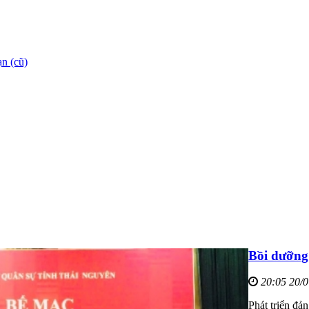
n (cũ)
Bồi dưỡng 
20:05 20/
Phát triển đả