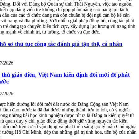
 Đảng. Đối với Đảng bộ Quân sự tỉnh Thái Nguyên, việc tạo nguồn,
kết nạp đảng viên trẻ không chỉ góp phần nâng cao năng lực lãnh
n đấu của các tổ chức đảng mà còn chuẩn bị đội ngũ cán bộ kế cận
 vũ trang và địa phương. Với nhiều giải pháp đồng bộ, công tác phát
ên trẻ đang tạo chuyển biến tích cực, xây dựng lực lượng vũ trang tỉnh
g mạnh về chính trị, tư tưởng, tổ chức và đạo đức.
hồ sơ thủ tục công tác đánh giá tập thể, cá nhân
07/2026
thủ giáo điều, Việt Nam kiên định đổi mới để phát
nước
07/2026
hực hiện đường lối đổi mới đất nước do Đảng Cộng sản Việt Nam
 lãnh đạo, nước ta đã đạt được những thành tựu to lớn, có ý nghĩa
trong những bài học kinh nghiệm được rút ra là Đảng ta kiên quyết từ
hủ quan duy ý chí, giáo điều; đồng thời giữ vững nguyên tắc kiên
i đổi mới trên cơ sở vận dụng và phát triển sáng tạo lý luận Chủ nghĩa
 tưởng Hồ Chí Minh, tiếp thu những giá trị tinh hoa, tiến bộ của nhân
i.