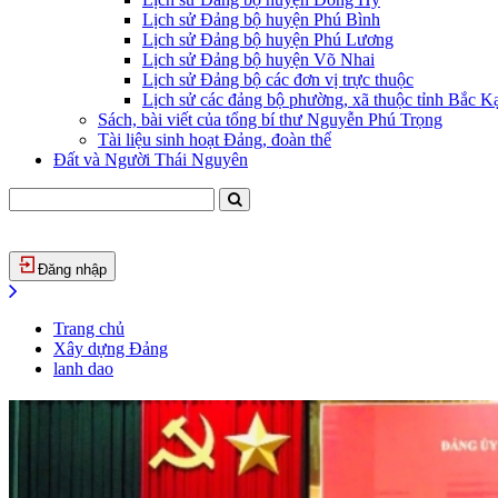
Lịch sử Đảng bộ huyện Phú Bình
Lịch sử Đảng bộ huyện Phú Lương
Lịch sử Đảng bộ huyện Võ Nhai
Lịch sử Đảng bộ các đơn vị trực thuộc
Lịch sử các đảng bộ phường, xã thuộc tỉnh Bắc Kạ
Sách, bài viết của tổng bí thư Nguyễn Phú Trọng
Tài liệu sinh hoạt Đảng, đoàn thể
Đất và Người Thái Nguyên
Đăng nhập
Trang chủ
Xây dựng Đảng
lanh dao