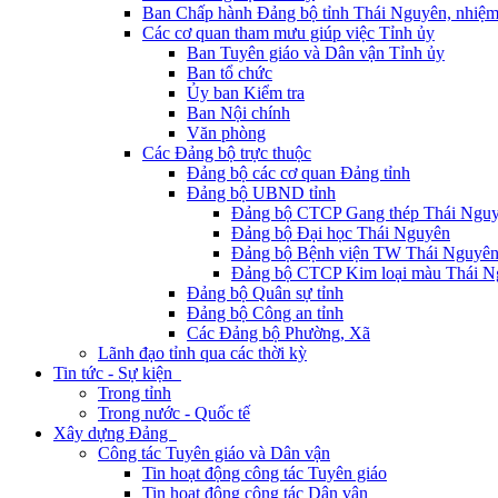
Ban Chấp hành Đảng bộ tỉnh Thái Nguyên, nhiệm
Các cơ quan tham mưu giúp việc Tỉnh ủy
Ban Tuyên giáo và Dân vận Tỉnh ủy
Ban tổ chức
Ủy ban Kiểm tra
Ban Nội chính
Văn phòng
Các Đảng bộ trực thuộc
Đảng bộ các cơ quan Đảng tỉnh
Đảng bộ UBND tỉnh
Đảng bộ CTCP Gang thép Thái Ngu
Đảng bộ Đại học Thái Nguyên
Đảng bộ Bệnh viện TW Thái Nguyê
Đảng bộ CTCP Kim loại màu Thái N
Đảng bộ Quân sự tỉnh
Đảng bộ Công an tỉnh
Các Đảng bộ Phường, Xã
Lãnh đạo tỉnh qua các thời kỳ
Tin tức - Sự kiện
Trong tỉnh
Trong nước - Quốc tế
Xây dựng Đảng
Công tác Tuyên giáo và Dân vận
Tin hoạt động công tác Tuyên giáo
Tin hoạt động công tác Dân vận