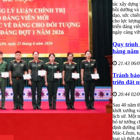
tác xây dựng
bồi dưỡng và 
đạo, sức chiế
cho lực lượng
triển đảng vi
ngày càng vữn
Quy trình 
hàng năm
21:43 06/
Tránh bảo 
triển đất 
20:44 02/
Sau 40 năm t
khởi xướng và
lịch sử. Một 
bỏ tư tưởng c
định đường lố
Mác-Lênin, tư
loại và thời đạ