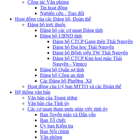
Công tác Văn phòng
Tin hoạt động
Nghiên cứu - Trao đổi
Hoạt động của các Đảng bộ, Đoàn thể
Đảng bộ trực thuộc
Đảng bộ các cơ quan Đảng tỉnh
Đảng bộ UBND tỉnh
Đảng bộ CTCP Gang thép Thái Nguyên
Đảng bộ Đại học Thái Nguyên
Đảng bộ Bệnh viện TW Thái Nguyên
Đảng bộ CTCP Kim loại màu Thái
Nguyên - Vimico
Đảng bộ Quân sự tỉnh
Đảng bộ Công an tỉnh
Các Đảng bộ Phường, Xã
Hoạt động của Uỷ ban MTTQ và các Đoàn thể
Hệ thống văn bản
Văn bản của Trung ương
Văn bản của Tỉnh ủy
Các cơ quan tham mưu giúp việc tỉnh ủy
Ban Tuyên giáo và Dân vận
Ban Tổ chức
Ủy ban Kiểm tra
Ban Nội chính
Văn phòng