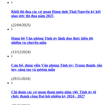
Khối thi đua các cơ quan Đảng tỉnh Thái Nguyên ký kết
giao ước thi đua năm 2025
(22/04/2025)
Đảng bộ Văn phòng Tỉnh ủy lãnh đạo thực hiện tốt
nhiệm vụ chuyên môn
(13/12/2024)
Cán bộ, đảng viên Văn phòng Tỉnh ủy: Trung thành, tận
tụy, sáng tạo và gương mẫu
(29/11/2024)
Chi đoàn các cơ quan tham mưu giúp việc Tỉnh ủy tổ
chức thành công Đại hội nhiệm kỳ 2024 - 2027