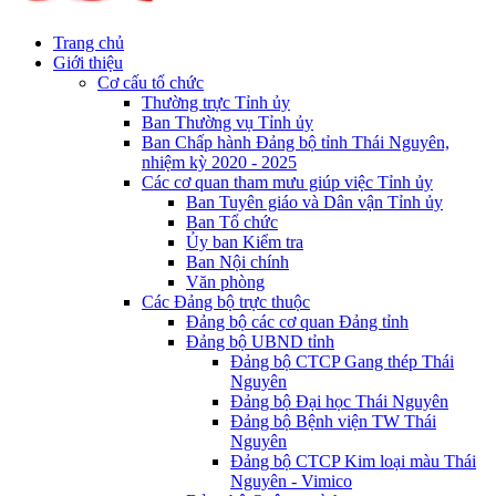
Trang chủ
Giới thiệu
Cơ cấu tổ chức
Thường trực Tỉnh ủy
Ban Thường vụ Tỉnh ủy
Ban Chấp hành Đảng bộ tỉnh Thái Nguyên,
nhiệm kỳ 2020 - 2025
Các cơ quan tham mưu giúp việc Tỉnh ủy
Ban Tuyên giáo và Dân vận Tỉnh ủy
Ban Tổ chức
Ủy ban Kiểm tra
Ban Nội chính
Văn phòng
Các Đảng bộ trực thuộc
Đảng bộ các cơ quan Đảng tỉnh
Đảng bộ UBND tỉnh
Đảng bộ CTCP Gang thép Thái
Nguyên
Đảng bộ Đại học Thái Nguyên
Đảng bộ Bệnh viện TW Thái
Nguyên
Đảng bộ CTCP Kim loại màu Thái
Nguyên - Vimico