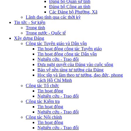
Đảng bộ Quân sự tỉnh
Đảng bộ Công an tỉnh
Các Đảng bộ Phường, Xã
Lãnh đạo tỉnh qua các thời kỳ
Tin tức - Sự kiện
Trong tỉnh
Trong nước - Quốc tế
Xây dựng Đảng
Công tác Tuyên giáo và Dân vận
Tin hoạt động công tác Tuyên giáo
Tin hoạt động công tác Dân vận
Nghiên cứu - Trao đổi
Đưa nghị quyết của Đảng vào cuộc sống
Bảo vệ nền tảng tư tưởng của Đảng
Học tập và làm theo tư tưởng, đạo đức, phong
cách Hồ Chí Minh
Công tác Tổ chức
Tin hoạt động
Nghiên cứu - Trao đổi
Công tác Kiểm tra
Tin hoạt động
Nghiên cứu - Trao đổi
Công tác Nội chính
Tin hoạt động
Nghiên cứu - Trao đổi