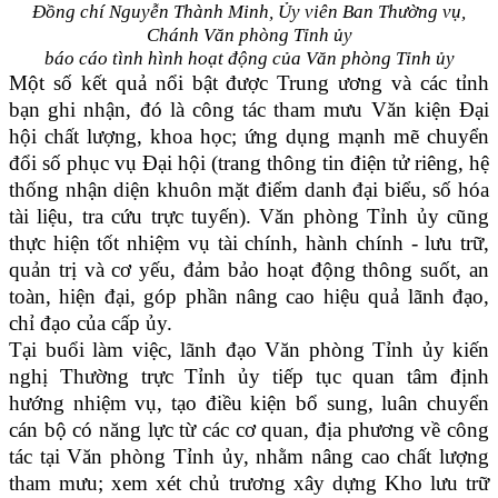
Đồng chí Nguyễn Thành Minh, Ủy viên Ban Thường vụ,
Chánh Văn phòng
Tỉnh ủy
báo cáo tình hình hoạt động của Văn phòng Tỉnh ủy
Một số kết quả nổi bật được Trung ương và các tỉnh
bạn ghi nhận, đó là công tác tham mưu Văn kiện Đại
hội chất lượng, khoa học; ứng dụng mạnh mẽ chuyển
đổi số phục vụ Đại hội (trang thông tin điện tử riêng, hệ
thống nhận diện khuôn mặt điểm danh đại biểu, số hóa
tài liệu, tra cứu trực tuyến). Văn phòng Tỉnh ủy cũng
thực hiện tốt nhiệm vụ tài chính, hành chính - lưu trữ,
quản trị và cơ yếu, đảm bảo hoạt động thông suốt, an
toàn, hiện đại, góp phần nâng cao hiệu quả lãnh đạo,
chỉ đạo của cấp ủy.
Tại buổi làm việc, lãnh đạo Văn phòng Tỉnh ủy kiến
nghị Thường trực Tỉnh ủy tiếp tục quan tâm định
hướng nhiệm vụ, tạo điều kiện bổ sung, luân chuyển
cán bộ có năng lực từ các cơ quan, địa phương về công
tác tại Văn phòng Tỉnh ủy, nhằm nâng cao chất lượng
tham mưu; xem xét chủ trương xây dựng Kho lưu trữ