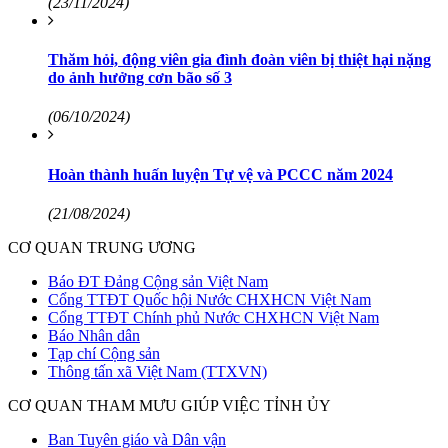
(23/11/2024)
Thăm hỏi, động viên gia đình đoàn viên bị thiệt hại nặng
do ảnh hưởng cơn bão số 3
(06/10/2024)
Hoàn thành huấn luyện Tự vệ và PCCC năm 2024
(21/08/2024)
CƠ QUAN TRUNG ƯƠNG
Báo ĐT Đảng Cộng sản Việt Nam
Cổng TTĐT Quốc hội Nước CHXHCN Việt Nam
Cổng TTĐT Chính phủ Nước CHXHCN Việt Nam
Báo Nhân dân
Tạp chí Cộng sản
Thông tấn xã Việt Nam (TTXVN)
CƠ QUAN THAM MƯU GIÚP VIỆC TỈNH ỦY
Ban Tuyên giáo và Dân vận