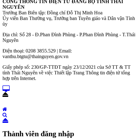
CỔNG THÔNG TIN ĐIỆN TỬ ĐẢNG BỘ TỈNH THÁI
NGUYÊN
Trưởng Ban Biên tập: Đồng chí Đỗ Thị Minh Hoa
Ủy viên Ban Thường vụ, Trưởng ban Tuyên giáo và Dân vận Tỉnh
ủy
Địa chỉ: Số 28 - Đ.Phan Đình Phùng - P.Phan Đình Phùng - T.Thái
Nguyên
Điện thoại: 0208 3855.529 | Email:
vanthu.btgtu@thainguyen.gov.vn
Giấy phép số: 230/GP-TTĐT ngày 23/12/2021 của Sở TT & TT
tỉnh Thái Nguyên về việc Thiết lập Trang Thông tin điện tử tổng
hợp trên Internet.
Thành viên đăng nhập