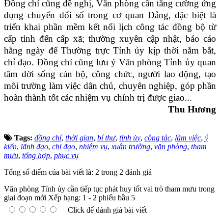
Đồng chí cũng đề nghị, Văn phòng cần tăng cường ứng
dụng chuyển đổi số trong cơ quan Đảng, đặc biệt là
triển khai phần mềm kết nối lịch công tác đồng bộ từ
cấp tỉnh đến cấp xã; thường xuyên cập nhật, báo cáo
hằng ngày để Thường trực Tỉnh ủy kịp thời nắm bắt,
chỉ đạo. Đồng chí cũng lưu ý Văn phòng Tỉnh ủy quan
tâm đời sống cán bộ, công chức, người lao động, tạo
môi trường làm việc dân chủ, chuyên nghiệp, góp phần
hoàn thành tốt các nhiệm vụ chính trị được giao...
Thu Hương
Tags:
đồng chí
,
thời gian
,
bí thư
,
tỉnh ủy
,
công tác
,
làm việc
,
ý
kiến
,
lãnh đạo
,
chỉ đạo
,
nhiệm vụ
,
xuân trường
,
văn phòng
,
tham
mưu
,
tổng hợp
,
phục vụ
Tổng số điểm của bài viết là: 2 trong 2 đánh giá
Văn phòng Tỉnh ủy cần tiếp tục phát huy tốt vai trò tham mưu trong
giai đoạn mới
Xếp hạng:
1
-
2
phiếu bầu
5
Click để đánh giá bài viết