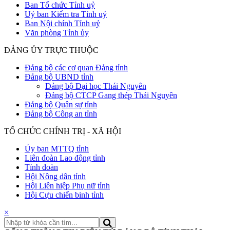
Ban Tổ chức Tỉnh uỷ
Uỷ ban Kiểm tra Tỉnh uỷ
Ban Nội chính Tỉnh uỷ
Văn phòng Tỉnh ủy
ĐẢNG ỦY TRỰC THUỘC
Đảng bộ các cơ quan Đảng tỉnh
Đảng bộ UBND tỉnh
Đảng bộ Đại học Thái Nguyên
Đảng bộ CTCP Gang thép Thái Nguyên
Đảng bộ Quân sự tỉnh
Đảng bộ Công an tỉnh
TỔ CHỨC CHÍNH TRỊ - XÃ HỘI
Ủy ban MTTQ tỉnh
Liên đoàn Lao động tỉnh
Tỉnh đoàn
Hội Nông dân tỉnh
Hội Liên hiệp Phụ nữ tỉnh
Hội Cựu chiến binh tỉnh
×