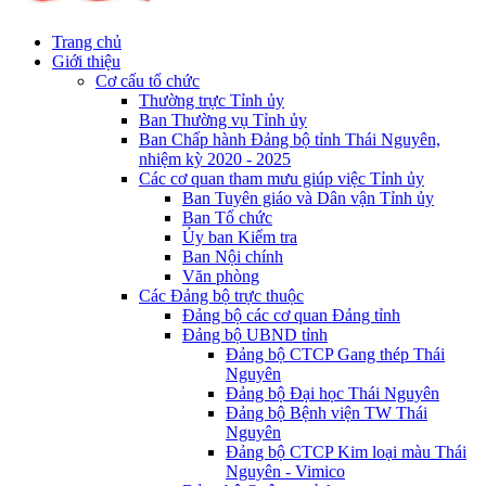
Trang chủ
Giới thiệu
Cơ cấu tổ chức
Thường trực Tỉnh ủy
Ban Thường vụ Tỉnh ủy
Ban Chấp hành Đảng bộ tỉnh Thái Nguyên,
nhiệm kỳ 2020 - 2025
Các cơ quan tham mưu giúp việc Tỉnh ủy
Ban Tuyên giáo và Dân vận Tỉnh ủy
Ban Tổ chức
Ủy ban Kiểm tra
Ban Nội chính
Văn phòng
Các Đảng bộ trực thuộc
Đảng bộ các cơ quan Đảng tỉnh
Đảng bộ UBND tỉnh
Đảng bộ CTCP Gang thép Thái
Nguyên
Đảng bộ Đại học Thái Nguyên
Đảng bộ Bệnh viện TW Thái
Nguyên
Đảng bộ CTCP Kim loại màu Thái
Nguyên - Vimico