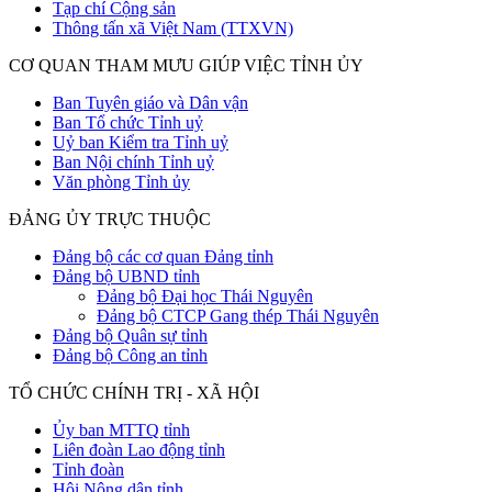
Tạp chí Cộng sản
Thông tấn xã Việt Nam (TTXVN)
CƠ QUAN THAM MƯU GIÚP VIỆC TỈNH ỦY
Ban Tuyên giáo và Dân vận
Ban Tổ chức Tỉnh uỷ
Uỷ ban Kiểm tra Tỉnh uỷ
Ban Nội chính Tỉnh uỷ
Văn phòng Tỉnh ủy
ĐẢNG ỦY TRỰC THUỘC
Đảng bộ các cơ quan Đảng tỉnh
Đảng bộ UBND tỉnh
Đảng bộ Đại học Thái Nguyên
Đảng bộ CTCP Gang thép Thái Nguyên
Đảng bộ Quân sự tỉnh
Đảng bộ Công an tỉnh
TỔ CHỨC CHÍNH TRỊ - XÃ HỘI
Ủy ban MTTQ tỉnh
Liên đoàn Lao động tỉnh
Tỉnh đoàn
Hội Nông dân tỉnh