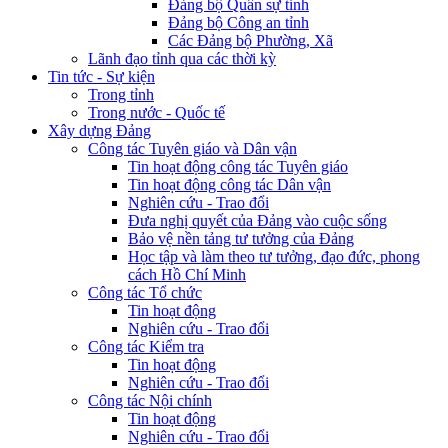
Đảng bộ Quân sự tỉnh
Đảng bộ Công an tỉnh
Các Đảng bộ Phường, Xã
Lãnh đạo tỉnh qua các thời kỳ
Tin tức - Sự kiện
Trong tỉnh
Trong nước - Quốc tế
Xây dựng Đảng
Công tác Tuyên giáo và Dân vận
Tin hoạt động công tác Tuyên giáo
Tin hoạt động công tác Dân vận
Nghiên cứu - Trao đổi
Đưa nghị quyết của Đảng vào cuộc sống
Bảo vệ nền tảng tư tưởng của Đảng
Học tập và làm theo tư tưởng, đạo đức, phong
cách Hồ Chí Minh
Công tác Tổ chức
Tin hoạt động
Nghiên cứu - Trao đổi
Công tác Kiểm tra
Tin hoạt động
Nghiên cứu - Trao đổi
Công tác Nội chính
Tin hoạt động
Nghiên cứu - Trao đổi