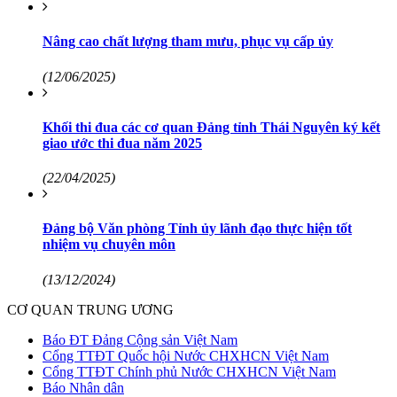
Nâng cao chất lượng tham mưu, phục vụ cấp ủy
(12/06/2025)
Khối thi đua các cơ quan Đảng tỉnh Thái Nguyên ký kết
giao ước thi đua năm 2025
(22/04/2025)
Đảng bộ Văn phòng Tỉnh ủy lãnh đạo thực hiện tốt
nhiệm vụ chuyên môn
(13/12/2024)
CƠ QUAN TRUNG ƯƠNG
Báo ĐT Đảng Cộng sản Việt Nam
Cổng TTĐT Quốc hội Nước CHXHCN Việt Nam
Cổng TTĐT Chính phủ Nước CHXHCN Việt Nam
Báo Nhân dân