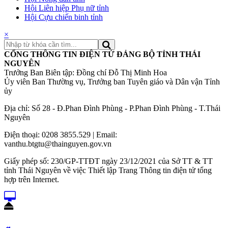
Hội Liên hiệp Phụ nữ tỉnh
Hội Cựu chiến binh tỉnh
×
CỔNG THÔNG TIN ĐIỆN TỬ ĐẢNG BỘ TỈNH THÁI
NGUYÊN
Trưởng Ban Biên tập: Đồng chí Đỗ Thị Minh Hoa
Ủy viên Ban Thường vụ, Trưởng ban Tuyên giáo và Dân vận Tỉnh
ủy
Địa chỉ: Số 28 - Đ.Phan Đình Phùng - P.Phan Đình Phùng - T.Thái
Nguyên
Điện thoại: 0208 3855.529 | Email:
vanthu.btgtu@thainguyen.gov.vn
Giấy phép số: 230/GP-TTĐT ngày 23/12/2021 của Sở TT & TT
tỉnh Thái Nguyên về việc Thiết lập Trang Thông tin điện tử tổng
hợp trên Internet.