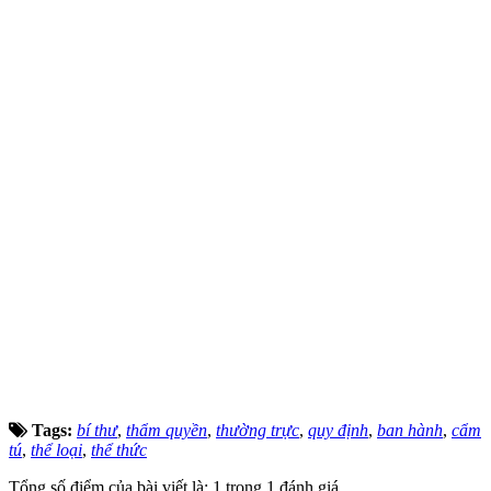
Tags:
bí thư
,
thẩm quyền
,
thường trực
,
quy định
,
ban hành
,
cẩm
tú
,
thể loại
,
thể thức
Tổng số điểm của bài viết là: 1 trong 1 đánh giá