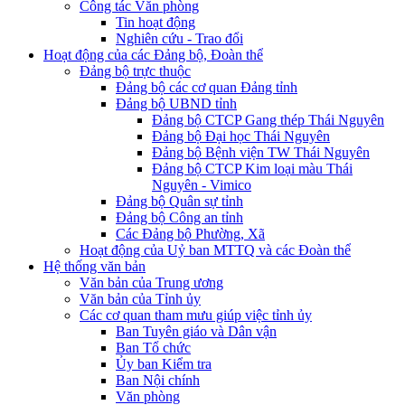
Công tác Văn phòng
Tin hoạt động
Nghiên cứu - Trao đổi
Hoạt động của các Đảng bộ, Đoàn thể
Đảng bộ trực thuộc
Đảng bộ các cơ quan Đảng tỉnh
Đảng bộ UBND tỉnh
Đảng bộ CTCP Gang thép Thái Nguyên
Đảng bộ Đại học Thái Nguyên
Đảng bộ Bệnh viện TW Thái Nguyên
Đảng bộ CTCP Kim loại màu Thái
Nguyên - Vimico
Đảng bộ Quân sự tỉnh
Đảng bộ Công an tỉnh
Các Đảng bộ Phường, Xã
Hoạt động của Uỷ ban MTTQ và các Đoàn thể
Hệ thống văn bản
Văn bản của Trung ương
Văn bản của Tỉnh ủy
Các cơ quan tham mưu giúp việc tỉnh ủy
Ban Tuyên giáo và Dân vận
Ban Tổ chức
Ủy ban Kiểm tra
Ban Nội chính
Văn phòng