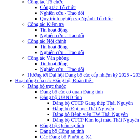
Công tác Tổ chức
Công tác Tổ chức
Nghiên cứu - Trao đổi
Quy trình nghiệp vụ Ngành Tổ chức
Công tác Kiểm tra
Tin hoạt động
Nghiên cứu - Trao đổi
Công tác Nội chính
Tin hoạt động
Nghiên cứu - Trao đổi
Công tác Văn phòng
Tin hoạt động
Nghiên cứu - Trao đổi
Hướng tới Đại hội Đảng bộ các cấp nhiệm kỳ 2025 - 20
Hoạt động của các Đảng bộ, Đoàn thể
Đảng bộ trực thuộc
Đảng bộ các cơ quan Đảng tỉnh
Đảng bộ UBND tỉnh
Đảng bộ CTCP Gang thép Thái Nguyên
Đảng bộ Đại học Thái Nguyên
Đảng bộ Bệnh viện TW Thái Nguyên
Đảng bộ CTCP Kim loại màu Thái Nguyên 
Đảng bộ Quân sự tỉnh
Đảng bộ Công an tỉnh
Các Đảng bộ Phường, Xã