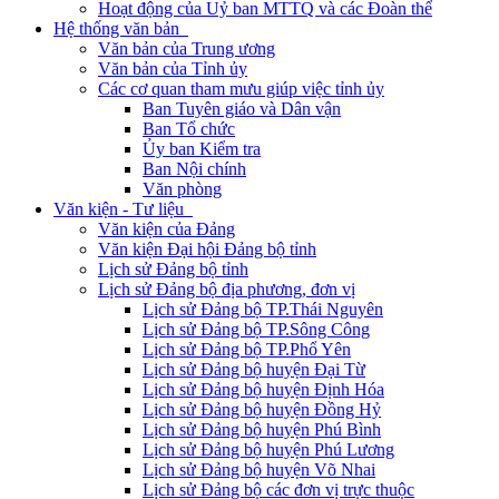
Hoạt động của Uỷ ban MTTQ và các Đoàn thể
Hệ thống văn bản
Văn bản của Trung ương
Văn bản của Tỉnh ủy
Các cơ quan tham mưu giúp việc tỉnh ủy
Ban Tuyên giáo và Dân vận
Ban Tổ chức
Ủy ban Kiểm tra
Ban Nội chính
Văn phòng
Văn kiện - Tư liệu
Văn kiện của Đảng
Văn kiện Đại hội Đảng bộ tỉnh
Lịch sử Đảng bộ tỉnh
Lịch sử Đảng bộ địa phương, đơn vị
Lịch sử Đảng bộ TP.Thái Nguyên
Lịch sử Đảng bộ TP.Sông Công
Lịch sử Đảng bộ TP.Phổ Yên
Lịch sử Đảng bộ huyện Đại Từ
Lịch sử Đảng bộ huyện Định Hóa
Lịch sử Đảng bộ huyện Đồng Hỷ
Lịch sử Đảng bộ huyện Phú Bình
Lịch sử Đảng bộ huyện Phú Lương
Lịch sử Đảng bộ huyện Võ Nhai
Lịch sử Đảng bộ các đơn vị trực thuộc