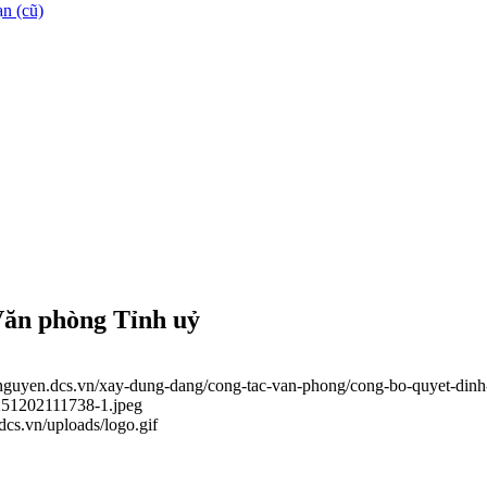
n (cũ)
Văn phòng Tỉnh uỷ
ainguyen.dcs.vn/xay-dung-dang/cong-tac-van-phong/cong-bo-quyet-di
0251202111738-1.jpeg
.dcs.vn/uploads/logo.gif