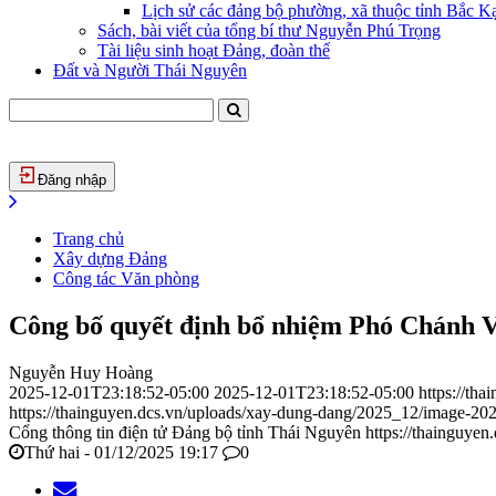
Lịch sử các đảng bộ phường, xã thuộc tỉnh Bắc Kạ
Sách, bài viết của tổng bí thư Nguyễn Phú Trọng
Tài liệu sinh hoạt Đảng, đoàn thể
Đất và Người Thái Nguyên
Đăng nhập
Trang chủ
Xây dựng Đảng
Công tác Văn phòng
Công bố quyết định bổ nhiệm Phó Chánh 
Nguyễn Huy Hoàng
2025-12-01T23:18:52-05:00
2025-12-01T23:18:52-05:00
https://th
https://thainguyen.dcs.vn/uploads/xay-dung-dang/2025_12/image-2
Cổng thông tin điện tử Đảng bộ tỉnh Thái Nguyên
https://thainguyen
Thứ hai - 01/12/2025 19:17
0