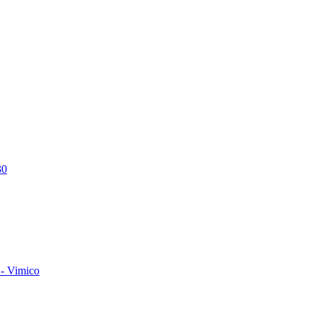
30
- Vimico