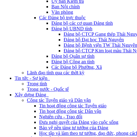
Ủy ban Kiểm tra
Ban Nội chính
Văn phòng
Các Đảng bộ trực thuộc
Đảng bộ các cơ quan Đảng tỉnh
Đảng bộ UBND tỉnh
Đảng bộ CTCP Gang thép Thái Ngu
Đảng bộ Đại học Thái Nguyên
Đảng bộ Bệnh viện TW Thái Nguyê
Đảng bộ CTCP Kim loại màu Thái N
Đảng bộ Quân sự tỉnh
Đảng bộ Công an tỉnh
Các Đảng bộ Phường, Xã
Lãnh đạo tỉnh qua các thời kỳ
Tin tức - Sự kiện
Trong tỉnh
Trong nước - Quốc tế
Xây dựng Đảng
Công tác Tuyên giáo và Dân vận
Tin hoạt động công tác Tuyên giáo
Tin hoạt động công tác Dân vận
Nghiên cứu - Trao đổi
Đưa nghị quyết của Đảng vào cuộc sống
Bảo vệ nền tảng tư tưởng của Đảng
Học tập và làm theo tư tưởng, đạo đức, phong cá