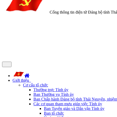
Cổng thông tin điện tử Đảng bộ tỉnh Th
Giới thiệu
Cơ cấu tổ chức
Thường trực Tỉnh ủy
Ban Thường vụ Tỉnh ủy
Ban Chấp hành Đảng bộ tỉnh Thái Nguyên, nhiệm
Các cơ quan tham mưu giúp việc Tỉnh ủy
Ban Tuyên giáo và Dân vận Tỉnh ủy
Ban tổ chức