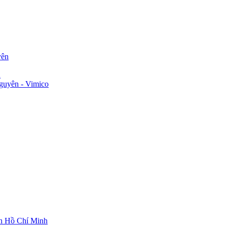
yên
n
guyên - Vimico
ch Hồ Chí Minh