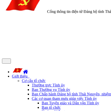
Cổng thông tin điện tử Đảng bộ tỉnh Th
Giới thiệu
Cơ cấu tổ chức
Thường trực Tỉnh ủy
Ban Thường vụ Tỉnh ủy
Ban Chấp hành Đảng bộ tỉnh Thái Nguyên, nhiệm
Các cơ quan tham mưu giúp việc Tỉnh ủy
Ban Tuyên giáo và Dân vận Tỉnh ủy
Ban tổ chức