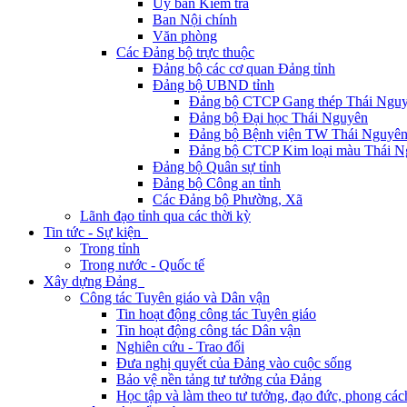
Ủy ban Kiểm tra
Ban Nội chính
Văn phòng
Các Đảng bộ trực thuộc
Đảng bộ các cơ quan Đảng tỉnh
Đảng bộ UBND tỉnh
Đảng bộ CTCP Gang thép Thái Ngu
Đảng bộ Đại học Thái Nguyên
Đảng bộ Bệnh viện TW Thái Nguyê
Đảng bộ CTCP Kim loại màu Thái N
Đảng bộ Quân sự tỉnh
Đảng bộ Công an tỉnh
Các Đảng bộ Phường, Xã
Lãnh đạo tỉnh qua các thời kỳ
Tin tức - Sự kiện
Trong tỉnh
Trong nước - Quốc tế
Xây dựng Đảng
Công tác Tuyên giáo và Dân vận
Tin hoạt động công tác Tuyên giáo
Tin hoạt động công tác Dân vận
Nghiên cứu - Trao đổi
Đưa nghị quyết của Đảng vào cuộc sống
Bảo vệ nền tảng tư tưởng của Đảng
Học tập và làm theo tư tưởng, đạo đức, phong cá