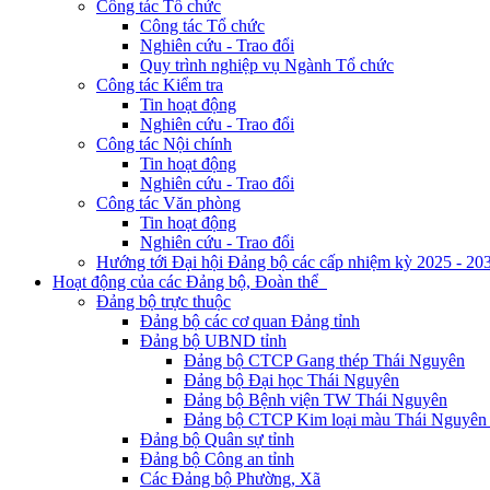
Công tác Tổ chức
Công tác Tổ chức
Nghiên cứu - Trao đổi
Quy trình nghiệp vụ Ngành Tổ chức
Công tác Kiểm tra
Tin hoạt động
Nghiên cứu - Trao đổi
Công tác Nội chính
Tin hoạt động
Nghiên cứu - Trao đổi
Công tác Văn phòng
Tin hoạt động
Nghiên cứu - Trao đổi
Hướng tới Đại hội Đảng bộ các cấp nhiệm kỳ 2025 - 20
Hoạt động của các Đảng bộ, Đoàn thể
Đảng bộ trực thuộc
Đảng bộ các cơ quan Đảng tỉnh
Đảng bộ UBND tỉnh
Đảng bộ CTCP Gang thép Thái Nguyên
Đảng bộ Đại học Thái Nguyên
Đảng bộ Bệnh viện TW Thái Nguyên
Đảng bộ CTCP Kim loại màu Thái Nguyên 
Đảng bộ Quân sự tỉnh
Đảng bộ Công an tỉnh
Các Đảng bộ Phường, Xã