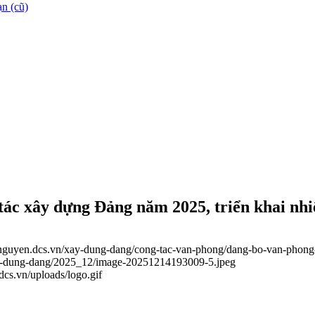
n (cũ)
tác xây dựng Đảng năm 2025, triển khai nh
ainguyen.dcs.vn/xay-dung-dang/cong-tac-van-phong/dang-bo-van-phong
xay-dung-dang/2025_12/image-20251214193009-5.jpeg
.dcs.vn/uploads/logo.gif