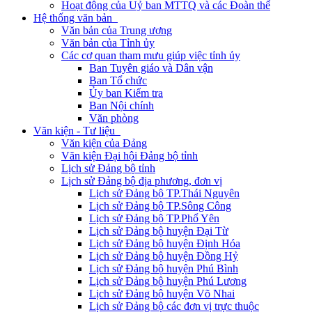
Hoạt động của Uỷ ban MTTQ và các Đoàn thể
Hệ thống văn bản
Văn bản của Trung ương
Văn bản của Tỉnh ủy
Các cơ quan tham mưu giúp việc tỉnh ủy
Ban Tuyên giáo và Dân vận
Ban Tổ chức
Ủy ban Kiểm tra
Ban Nội chính
Văn phòng
Văn kiện - Tư liệu
Văn kiện của Đảng
Văn kiện Đại hội Đảng bộ tỉnh
Lịch sử Đảng bộ tỉnh
Lịch sử Đảng bộ địa phương, đơn vị
Lịch sử Đảng bộ TP.Thái Nguyên
Lịch sử Đảng bộ TP.Sông Công
Lịch sử Đảng bộ TP.Phổ Yên
Lịch sử Đảng bộ huyện Đại Từ
Lịch sử Đảng bộ huyện Định Hóa
Lịch sử Đảng bộ huyện Đồng Hỷ
Lịch sử Đảng bộ huyện Phú Bình
Lịch sử Đảng bộ huyện Phú Lương
Lịch sử Đảng bộ huyện Võ Nhai
Lịch sử Đảng bộ các đơn vị trực thuộc