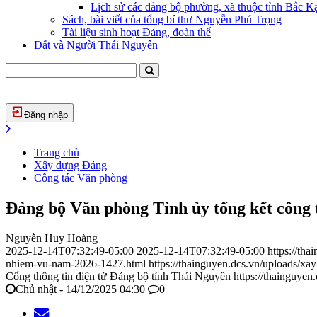
Lịch sử các đảng bộ phường, xã thuộc tỉnh Bắc Kạ
Sách, bài viết của tổng bí thư Nguyễn Phú Trọng
Tài liệu sinh hoạt Đảng, đoàn thể
Đất và Người Thái Nguyên
Đăng nhập
Trang chủ
Xây dựng Đảng
Công tác Văn phòng
Đảng bộ Văn phòng Tỉnh ủy tổng kết công 
Nguyễn Huy Hoàng
2025-12-14T07:32:49-05:00
2025-12-14T07:32:49-05:00
https://th
nhiem-vu-nam-2026-1427.html
https://thainguyen.dcs.vn/uploads/
Cổng thông tin điện tử Đảng bộ tỉnh Thái Nguyên
https://thainguyen
Chủ nhật - 14/12/2025 04:30
0