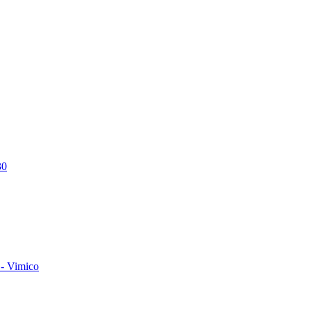
30
- Vimico