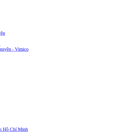
yên
n
guyên - Vimico
ch Hồ Chí Minh