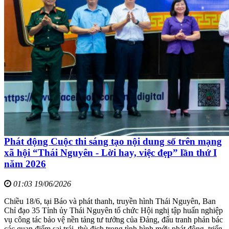
Phát động Cuộc thi sáng tạo nội dung số trên mạng
xã hội “Thái Nguyên - Lời hay, việc đẹp” lần thứ I
năm 2026
01:03 19/06/2026
Chiều 18/6, tại Báo và phát thanh, truyền hình Thái Nguyên, Ban
Chỉ đạo 35 Tỉnh ủy Thái Nguyên tổ chức Hội nghị tập huấn nghiệp
vụ công tác bảo vệ nền tảng tư tưởng của Đảng, đấu tranh phản bác
các quan điểm sai trái, thù địch trong tình hình mới; phát động, triển