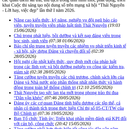
khai Cuộc thi sáng tạo nội dung số trên mạng xã hội “Thái Nguyên
- Lời hay, việc đẹp” lần thứ I năm 2026.
Nâng cao kiến thức, kỹ năng, nghiệp vụ đội ngũ báo cáo
viên, tuyên truyền viên pháp luật tỉnh Thái Nguyên
(19:03
15/06/2026)
Chú trọng phát hiện, bồi dưỡng và kết nạp đảng viên trong
học sinh, sinh viên
(07:38 01/06/2026)
Báo chí tập trung tuyên truyền các nhiệm vụ phát triển kinh tế
- xã hội, xây dựng Đảng và chuyển đổi số
(02:39
28/05/2026)
Hội nghị cập nhật kiến thức, quy định mới của pháp luật
trong các lĩnh vực và bồi dưỡng nghiệp vụ công tác kiểm tra,
giám sát
(02:38 28/05/2026)
Tăng cường tuyên truyền các chủ trương, chính sách lớn của
Đảng và Nhà nước góp phần thống nhất nhận thức và hành
động trong toàn hệ thống chính trị
(12:10 25/05/2026)
Thái Nguyên tạo sức lan tỏa mới trong phong trào thi đua
“Dân vận khéo”
(07:46 20/05/2026)
Đảng ủy các cơ quan Đảng tỉnh biểu dương các tập thể, cá
nhân có thành tích trong thực hiện Chỉ thị số 05-CT/TW của
Bộ Chính trị
(07:36 19/05/2026)
Ban Tổ chức Tỉnh ủy: Triển khai phần mềm đánh giá KPI đối
với cán bộ, công chức
(20:42 15/05/2026)
Tăng cường phối hợp thực hiện tốt công tác dân vận năm