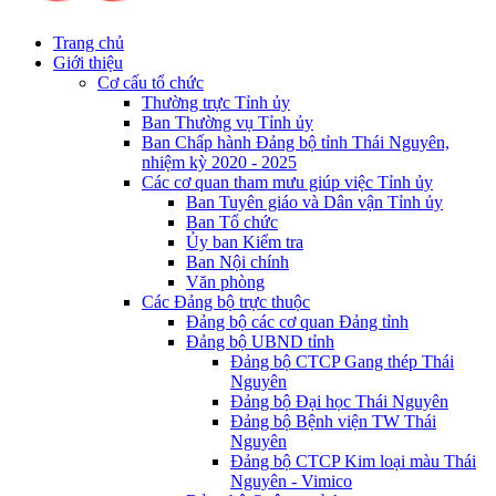
Trang chủ
Giới thiệu
Cơ cấu tổ chức
Thường trực Tỉnh ủy
Ban Thường vụ Tỉnh ủy
Ban Chấp hành Đảng bộ tỉnh Thái Nguyên,
nhiệm kỳ 2020 - 2025
Các cơ quan tham mưu giúp việc Tỉnh ủy
Ban Tuyên giáo và Dân vận Tỉnh ủy
Ban Tổ chức
Ủy ban Kiểm tra
Ban Nội chính
Văn phòng
Các Đảng bộ trực thuộc
Đảng bộ các cơ quan Đảng tỉnh
Đảng bộ UBND tỉnh
Đảng bộ CTCP Gang thép Thái
Nguyên
Đảng bộ Đại học Thái Nguyên
Đảng bộ Bệnh viện TW Thái
Nguyên
Đảng bộ CTCP Kim loại màu Thái
Nguyên - Vimico