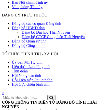
Ban Nội chính Tỉnh uỷ
Văn phòng Tỉnh ủy
ĐẢNG ỦY TRỰC THUỘC
Đảng bộ các cơ quan Đảng tỉnh
Đảng bộ UBND tỉnh
Đảng bộ Đại học Thái Nguyên
Đảng bộ CTCP Gang thép Thái Nguyên
Đảng bộ Quân sự tỉnh
Đảng bộ Công an tỉnh
TỔ CHỨC CHÍNH TRỊ - XÃ HỘI
Ủy ban MTTQ tỉnh
Liên đoàn Lao động tỉnh
Tỉnh đoàn
Hội Nông dân tỉnh
Hội Liên hiệp Phụ nữ tỉnh
Hội Cựu chiến binh tỉnh
×
CỔNG THÔNG TIN ĐIỆN TỬ ĐẢNG BỘ TỈNH THÁI
NGUYÊN