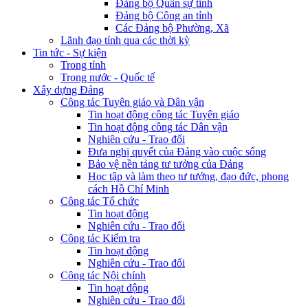
Đảng bộ Quân sự tỉnh
Đảng bộ Công an tỉnh
Các Đảng bộ Phường, Xã
Lãnh đạo tỉnh qua các thời kỳ
Tin tức - Sự kiện
Trong tỉnh
Trong nước - Quốc tế
Xây dựng Đảng
Công tác Tuyên giáo và Dân vận
Tin hoạt động công tác Tuyên giáo
Tin hoạt động công tác Dân vận
Nghiên cứu - Trao đổi
Đưa nghị quyết của Đảng vào cuộc sống
Bảo vệ nền tảng tư tưởng của Đảng
Học tập và làm theo tư tưởng, đạo đức, phong
cách Hồ Chí Minh
Công tác Tổ chức
Tin hoạt động
Nghiên cứu - Trao đổi
Công tác Kiểm tra
Tin hoạt động
Nghiên cứu - Trao đổi
Công tác Nội chính
Tin hoạt động
Nghiên cứu - Trao đổi