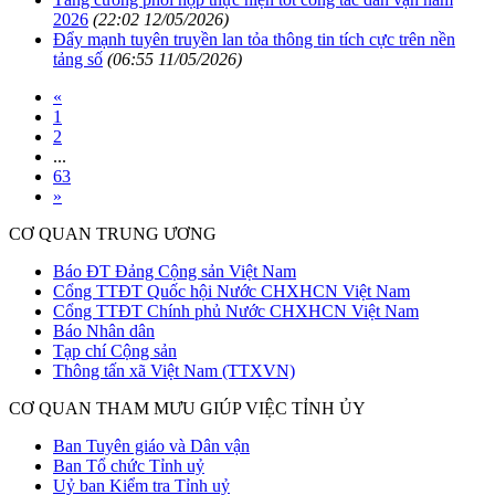
2026
(22:02 12/05/2026)
Đẩy mạnh tuyên truyền lan tỏa thông tin tích cực trên nền
tảng số
(06:55 11/05/2026)
«
1
2
...
63
»
CƠ QUAN TRUNG ƯƠNG
Báo ĐT Đảng Cộng sản Việt Nam
Cổng TTĐT Quốc hội Nước CHXHCN Việt Nam
Cổng TTĐT Chính phủ Nước CHXHCN Việt Nam
Báo Nhân dân
Tạp chí Cộng sản
Thông tấn xã Việt Nam (TTXVN)
CƠ QUAN THAM MƯU GIÚP VIỆC TỈNH ỦY
Ban Tuyên giáo và Dân vận
Ban Tổ chức Tỉnh uỷ
Uỷ ban Kiểm tra Tỉnh uỷ