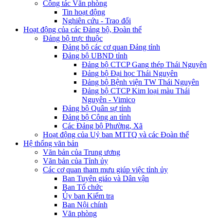
Công tác Văn phòng
Tin hoạt động
Nghiên cứu - Trao đổi
Hoạt động của các Đảng bộ, Đoàn thể
Đảng bộ trực thuộc
Đảng bộ các cơ quan Đảng tỉnh
Đảng bộ UBND tỉnh
Đảng bộ CTCP Gang thép Thái Nguyên
Đảng bộ Đại học Thái Nguyên
Đảng bộ Bệnh viện TW Thái Nguyên
Đảng bộ CTCP Kim loại màu Thái
Nguyên - Vimico
Đảng bộ Quân sự tỉnh
Đảng bộ Công an tỉnh
Các Đảng bộ Phường, Xã
Hoạt động của Uỷ ban MTTQ và các Đoàn thể
Hệ thống văn bản
Văn bản của Trung ương
Văn bản của Tỉnh ủy
Các cơ quan tham mưu giúp việc tỉnh ủy
Ban Tuyên giáo và Dân vận
Ban Tổ chức
Ủy ban Kiểm tra
Ban Nội chính
Văn phòng