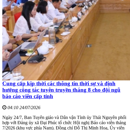
Cung cấp kịp thời các thông tin thời sự và định
hướng công tác tuyên truyền tháng 8 cho đội ngũ
báo cáo viên cấp tỉnh
04:10 24/07/2026
Ngày 24/7, Ban Tuyên giáo và Dân vận Tỉnh ủy Thái Nguyên phối
hợp với Đảng ủy xã Đại Phúc tổ chức Hội nghị Báo cáo viên tháng
7/2026 (khu vực phía Nam). Đồng chí Đỗ Thị Minh Hoa, Ủy viên