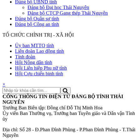
Đảng bộ UBND tỉnh
Đảng bộ Đại học Thái Nguyên
Đảng bộ CTCP Gang thép Thái Nguyên
Đảng bộ Quân sự tỉnh
Đảng bộ Công an tỉnh
TỔ CHỨC CHÍNH TRỊ - XÃ HỘI
Ủy ban MTTQ tỉnh
Liên đoàn Lao động tỉnh
Tỉnh đoàn
Hội Nông dân tỉnh
Hội Liên hiệp Phụ nữ tỉnh
Hội Cựu chiến binh tỉnh
×
CỔNG THÔNG TIN ĐIỆN TỬ ĐẢNG BỘ TỈNH THÁI
NGUYÊN
Trưởng Ban Biên tập: Đồng chí Đỗ Thị Minh Hoa
Ủy viên Ban Thường vụ, Trưởng ban Tuyên giáo và Dân vận Tỉnh
ủy
Địa chỉ: Số 28 - Đ.Phan Đình Phùng - P.Phan Đình Phùng - T.Thái
Nguyên