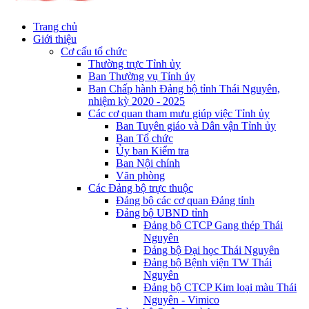
Trang chủ
Giới thiệu
Cơ cấu tổ chức
Thường trực Tỉnh ủy
Ban Thường vụ Tỉnh ủy
Ban Chấp hành Đảng bộ tỉnh Thái Nguyên,
nhiệm kỳ 2020 - 2025
Các cơ quan tham mưu giúp việc Tỉnh ủy
Ban Tuyên giáo và Dân vận Tỉnh ủy
Ban Tổ chức
Ủy ban Kiểm tra
Ban Nội chính
Văn phòng
Các Đảng bộ trực thuộc
Đảng bộ các cơ quan Đảng tỉnh
Đảng bộ UBND tỉnh
Đảng bộ CTCP Gang thép Thái
Nguyên
Đảng bộ Đại học Thái Nguyên
Đảng bộ Bệnh viện TW Thái
Nguyên
Đảng bộ CTCP Kim loại màu Thái
Nguyên - Vimico