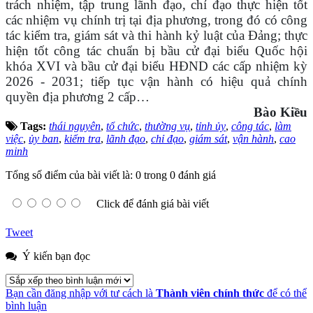
trách nhiệm, tập trung lãnh đạo, chỉ đạo thực hiện tốt
các nhiệm vụ chính trị tại địa phương, trong đó có công
tác kiểm tra, giám sát và thi hành kỷ luật của Đảng; thực
hiện tốt công tác chuẩn bị bầu cử đại biểu Quốc hội
khóa XVI và bầu cử đại biểu HĐND các cấp nhiệm kỳ
2026 - 2031; tiếp tục vận hành có hiệu quả chính
quyền địa phương 2 cấp…
Bào Kiều
Tags:
thái nguyên
,
tổ chức
,
thường vụ
,
tỉnh ủy
,
công tác
,
làm
việc
,
ủy ban
,
kiểm tra
,
lãnh đạo
,
chỉ đạo
,
giám sát
,
vận hành
,
cao
minh
Tổng số điểm của bài viết là: 0 trong 0 đánh giá
Click để đánh giá bài viết
Tweet
Ý kiến bạn đọc
Bạn cần đăng nhập với tư cách là
Thành viên chính thức
để có thể
bình luận