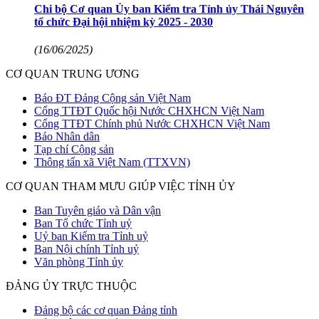
Chi bộ Cơ quan Ủy ban Kiểm tra Tỉnh ủy Thái Nguyên
tổ chức Đại hội nhiệm kỳ 2025 - 2030
(16/06/2025)
CƠ QUAN TRUNG ƯƠNG
Báo ĐT Đảng Cộng sản Việt Nam
Cổng TTĐT Quốc hội Nước CHXHCN Việt Nam
Cổng TTĐT Chính phủ Nước CHXHCN Việt Nam
Báo Nhân dân
Tạp chí Cộng sản
Thông tấn xã Việt Nam (TTXVN)
CƠ QUAN THAM MƯU GIÚP VIỆC TỈNH ỦY
Ban Tuyên giáo và Dân vận
Ban Tổ chức Tỉnh uỷ
Uỷ ban Kiểm tra Tỉnh uỷ
Ban Nội chính Tỉnh uỷ
Văn phòng Tỉnh ủy
ĐẢNG ỦY TRỰC THUỘC
Đảng bộ các cơ quan Đảng tỉnh