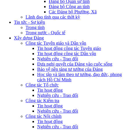
Đảng bộ Quân sự tỉnh
Đảng bộ Công an tỉnh
Các Đảng bộ Phường, Xã
Lãnh đạo tỉnh qua các thời kỳ
Tin tức - Sự kiện
Trong tỉnh
Trong nước - Quốc tế
Xây dựng Đảng
Công tác Tuyên giáo và Dân vận
Tin hoạt động công tác Tuyên giáo
Tin hoạt động công tác Dân vận
Nghiên cứu - Trao đổi
Đưa nghị quyết của Đảng vào cuộc sống
Bảo vệ nền tảng tư tưởng của Đảng
Học tập và làm theo tư tưởng, đạo đức, phong
cách Hồ Chí Minh
Công tác Tổ chức
Tin hoạt động
Nghiên cứu - Trao đổi
Công tác Kiểm tra
Tin hoạt động
Nghiên cứu - Trao đổi
Công tác Nội chính
Tin hoạt động
Nghiên cứu - Trao đổi