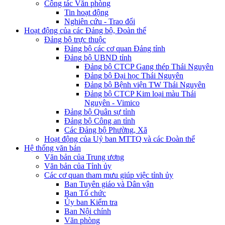
Công tác Văn phòng
Tin hoạt động
Nghiên cứu - Trao đổi
Hoạt động của các Đảng bộ, Đoàn thể
Đảng bộ trực thuộc
Đảng bộ các cơ quan Đảng tỉnh
Đảng bộ UBND tỉnh
Đảng bộ CTCP Gang thép Thái Nguyên
Đảng bộ Đại học Thái Nguyên
Đảng bộ Bệnh viện TW Thái Nguyên
Đảng bộ CTCP Kim loại màu Thái
Nguyên - Vimico
Đảng bộ Quân sự tỉnh
Đảng bộ Công an tỉnh
Các Đảng bộ Phường, Xã
Hoạt động của Uỷ ban MTTQ và các Đoàn thể
Hệ thống văn bản
Văn bản của Trung ương
Văn bản của Tỉnh ủy
Các cơ quan tham mưu giúp việc tỉnh ủy
Ban Tuyên giáo và Dân vận
Ban Tổ chức
Ủy ban Kiểm tra
Ban Nội chính
Văn phòng