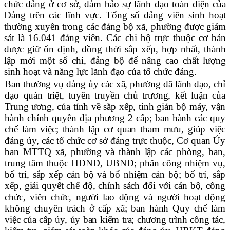
chức đảng ở cơ sở, đảm bảo sự lãnh đạo toàn diện của
Đảng trên các lĩnh vực. Tổng số đảng viên sinh hoạt
thường xuyên trong các đảng bộ xã, phường được giám
sát là 16.041 đảng viên. Các chi bộ trực thuộc cơ bản
được giữ ổn định, đồng thời sắp xếp, hợp nhất, thành
lập mới một số chi, đảng bộ để nâng cao chất lượng
sinh hoạt và năng lực lãnh đạo của tổ chức đảng.
Ban thường vụ đảng ủy các xã, phường đã lãnh đạo, chỉ
đạo quán triệt, tuyên truyền chủ trương, kết luận của
Trung ương, của tỉnh về sắp xếp, tinh giản bộ máy, vận
hành chính quyền địa phương 2 cấp; ban hành các quy
chế làm việc; thành lập cơ quan tham mưu, giúp việc
đảng ủy, các tổ chức cơ sở đảng trực thuộc, Cơ quan Ủy
ban MTTQ xã, phường và thành lập các phòng, ban,
trung tâm thuộc HĐND, UBND; phân công nhiệm vụ,
bố trí, sắp xếp cán bộ và bổ nhiệm cán bộ; bố trí, sắp
xếp, giải quyết chế độ, chính sách đối với cán bộ, công
chức, viên chức, người lao động và người hoạt động
không chuyên trách ở cấp xã; ban hành Quy chế làm
việc của cấp ủy, ủy ban kiểm tra; chương trình công tác,