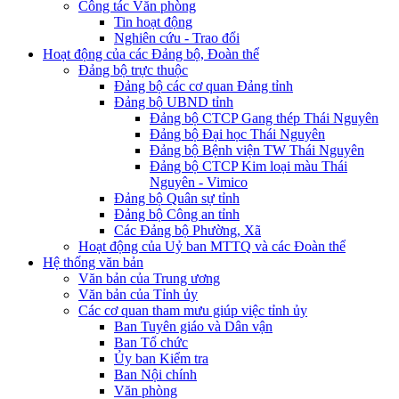
Công tác Văn phòng
Tin hoạt động
Nghiên cứu - Trao đổi
Hoạt động của các Đảng bộ, Đoàn thể
Đảng bộ trực thuộc
Đảng bộ các cơ quan Đảng tỉnh
Đảng bộ UBND tỉnh
Đảng bộ CTCP Gang thép Thái Nguyên
Đảng bộ Đại học Thái Nguyên
Đảng bộ Bệnh viện TW Thái Nguyên
Đảng bộ CTCP Kim loại màu Thái
Nguyên - Vimico
Đảng bộ Quân sự tỉnh
Đảng bộ Công an tỉnh
Các Đảng bộ Phường, Xã
Hoạt động của Uỷ ban MTTQ và các Đoàn thể
Hệ thống văn bản
Văn bản của Trung ương
Văn bản của Tỉnh ủy
Các cơ quan tham mưu giúp việc tỉnh ủy
Ban Tuyên giáo và Dân vận
Ban Tổ chức
Ủy ban Kiểm tra
Ban Nội chính
Văn phòng