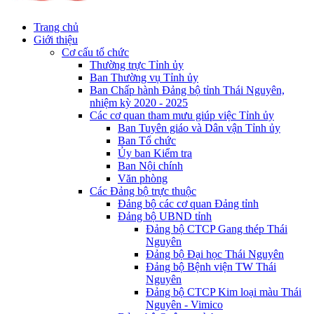
Trang chủ
Giới thiệu
Cơ cấu tổ chức
Thường trực Tỉnh ủy
Ban Thường vụ Tỉnh ủy
Ban Chấp hành Đảng bộ tỉnh Thái Nguyên,
nhiệm kỳ 2020 - 2025
Các cơ quan tham mưu giúp việc Tỉnh ủy
Ban Tuyên giáo và Dân vận Tỉnh ủy
Ban Tổ chức
Ủy ban Kiểm tra
Ban Nội chính
Văn phòng
Các Đảng bộ trực thuộc
Đảng bộ các cơ quan Đảng tỉnh
Đảng bộ UBND tỉnh
Đảng bộ CTCP Gang thép Thái
Nguyên
Đảng bộ Đại học Thái Nguyên
Đảng bộ Bệnh viện TW Thái
Nguyên
Đảng bộ CTCP Kim loại màu Thái
Nguyên - Vimico