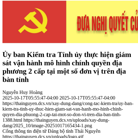
Ủy ban Kiểm tra Tỉnh ủy thực hiện giám
sát vận hành mô hình chính quyền địa
phương 2 cấp tại một số đơn vị trên địa
bàn tỉnh
Nguyễn Huy Hoàng
2025-10-17T05:55:47-04:00
2025-10-17T05:55:47-04:00
https://thainguyen.dcs.vn/xay-dung-dang/cong-tac-kiem-tra/uy-ban-
kiem-tra-tinh-uy-thuc-hien-giam-sat-van-hanh-mo-hinh-chinh-
quyen-dia-phuong-2-cap-tai-mot-so-don-vi-tren-dia-ban-tinh-
1388.html
https://thainguyen.dcs.vn/uploads/xay-dung-
dang/2025_10/image-20251017165434-1.png
Cổng thông tin điện tử Đảng bộ tỉnh Thái Nguyên
https://thainguyen.dcs.vn/uploads/logo.gif