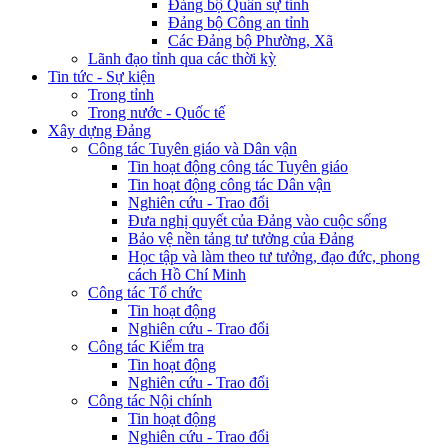
Đảng bộ Quân sự tỉnh
Đảng bộ Công an tỉnh
Các Đảng bộ Phường, Xã
Lãnh đạo tỉnh qua các thời kỳ
Tin tức - Sự kiện
Trong tỉnh
Trong nước - Quốc tế
Xây dựng Đảng
Công tác Tuyên giáo và Dân vận
Tin hoạt động công tác Tuyên giáo
Tin hoạt động công tác Dân vận
Nghiên cứu - Trao đổi
Đưa nghị quyết của Đảng vào cuộc sống
Bảo vệ nền tảng tư tưởng của Đảng
Học tập và làm theo tư tưởng, đạo đức, phong
cách Hồ Chí Minh
Công tác Tổ chức
Tin hoạt động
Nghiên cứu - Trao đổi
Công tác Kiểm tra
Tin hoạt động
Nghiên cứu - Trao đổi
Công tác Nội chính
Tin hoạt động
Nghiên cứu - Trao đổi