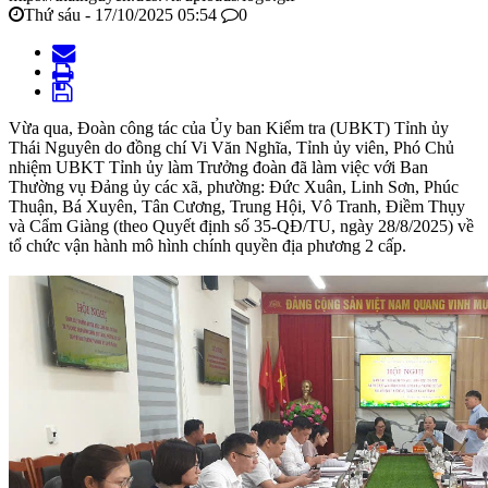
Thứ sáu - 17/10/2025 05:54
0
Vừa qua, Đoàn công tác của Ủy ban Kiểm tra (UBKT) Tỉnh ủy
Thái Nguyên do đồng chí Vi Văn Nghĩa, Tỉnh ủy viên, Phó Chủ
nhiệm UBKT Tỉnh ủy làm Trưởng đoàn đã làm việc với Ban
Thường vụ Đảng ủy các xã, phường: Đức Xuân, Linh Sơn, Phúc
Thuận, Bá Xuyên, Tân Cương, Trung Hội, Vô Tranh, Điềm Thụy
và Cẩm Giàng (theo Quyết định số 35-QĐ/TU, ngày 28/8/2025) về
tổ chức vận hành mô hình chính quyền địa phương 2 cấp.