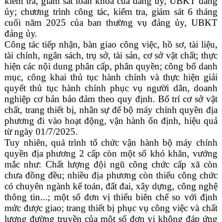
kiểm tra, giám sát toàn khóa của đảng ủy, UBKT đảng
ủy; chương trình công tác, kiểm tra, giám sát 6 tháng
cuối năm 2025 của ban thường vụ đảng ủy, UBKT
đảng ủy.
Công tác tiếp nhận, bàn giao công việc, hồ sơ, tài liệu,
tài chính, ngân sách, trụ sở, tài sản, cơ sở vật chất; thực
hiện các nội dung phân cấp, phân quyền; công bố danh
mục, công khai thủ tục hành chính và thực hiện giải
quyết thủ tục hành chính phục vụ người dân, doanh
nghiệp cơ bản bảo đảm theo quy định. Bố trí cơ sở vật
chất, trang thiết bị, nhân sự để bộ máy chính quyền địa
phương đi vào hoạt động, vận hành ổn định, hiệu quả
từ ngày 01/7/2025.
Tuy nhiên, quá trình tổ chức vận hành bộ máy chính
quyền địa phương 2 cấp còn một số khó khăn, vướng
mắc như: Chất lượng đội ngũ công chức cấp xã còn
chưa đồng đều; nhiều địa phương còn thiếu công chức
có chuyên ngành kế toán, đất đai, xây dựng, công nghệ
thông tin...; một số đơn vị thiếu biên chế so với định
mức được giao; trang thiết bị phục vụ công việc và chất
lượng đường truyền của một số đơn vị không đáp ứng