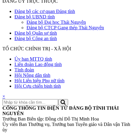
ĐẢNG ỦY TRỰC THUỘC
Đảng bộ các cơ quan Đảng tỉnh
Đảng bộ UBND tỉnh
Đảng bộ Đại học Thái Nguyên
Đảng bộ CTCP Gang thép Thái Nguyên
Đảng bộ Quân sự tỉnh
Đảng bộ Công an tỉnh
TỔ CHỨC CHÍNH TRỊ - XÃ HỘI
Ủy ban MTTQ tỉnh
Liên đoàn Lao động tỉnh
Tỉnh đoàn
Hội Nông dân tỉnh
Hội Liên hiệp Phụ nữ tỉnh
Hội Cựu chiến binh tỉnh
×
CỔNG THÔNG TIN ĐIỆN TỬ ĐẢNG BỘ TỈNH THÁI
NGUYÊN
Trưởng Ban Biên tập: Đồng chí Đỗ Thị Minh Hoa
Ủy viên Ban Thường vụ, Trưởng ban Tuyên giáo và Dân vận Tỉnh
ủy