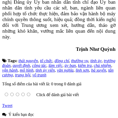
nghị Đảng ủy Ủy ban nhân dân tỉnh chỉ đạo Ủy ban
nhân dân tỉnh yêu cầu các sở, ban, ngành liên quan
phối hợp tổ chức thực hiện, đảm bảo vận hành bộ máy
chính quyền thông suốt, hiệu quả; đồng thời kiến nghị
đối với Trung ương xem xét, hướng dẫn, tháo gỡ
những khó khăn, vướng mắc liên quan đến nội dung
này.
Trịnh Như Quỳnh
Tags:
thái nguyên
,
tổ chức
,
đồng chí
,
thường vụ
,
tỉnh ủy
,
trưởng
đoàn
,
quyết định
,
công tác
,
làm việc
,
ủy ban
,
kiểm tra
,
chủ nhiệm
,
vận hành
,
mô hình
,
tỉnh ủy viên
,
văn nghĩa
,
linh sơn
,
bá xuyên
,
tân
cương
,
trung hội
,
vô tranh
Tổng số điểm của bài viết là: 0 trong 0 đánh giá
Click để đánh giá bài viết
Tweet
Ý kiến bạn đọc