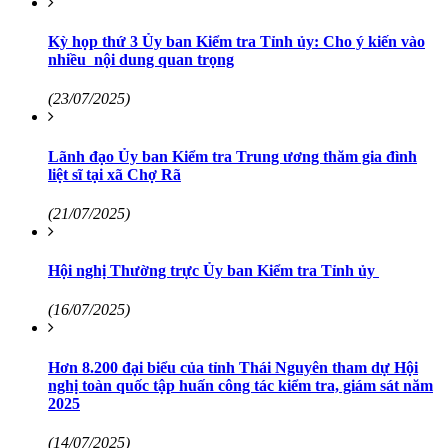
Kỳ họp thứ 3 Ủy ban Kiểm tra Tỉnh ủy: Cho ý kiến vào
nhiều nội dung quan trọng
(23/07/2025)
Lãnh đạo Ủy ban Kiểm tra Trung ương thăm gia đình
liệt sĩ tại xã Chợ Rã
(21/07/2025)
Hội nghị Thường trực Ủy ban Kiểm tra Tỉnh ủy
(16/07/2025)
Hơn 8.200 đại biểu của tỉnh Thái Nguyên tham dự Hội
nghị toàn quốc tập huấn công tác kiểm tra, giám sát năm
2025
(14/07/2025)