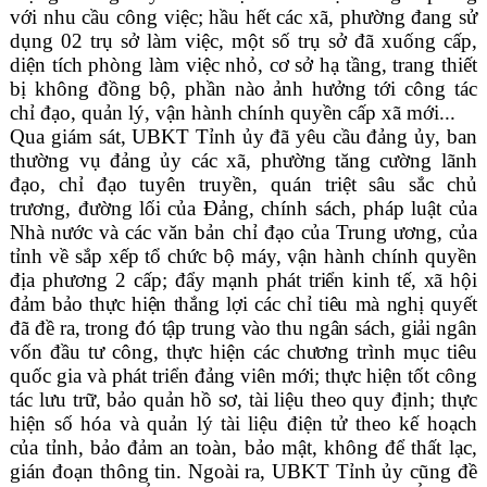
với nhu cầu công việc; hầu hết các xã, phường đang sử
dụng 02 trụ sở làm việc, một số trụ sở đã xuống cấp,
diện tích phòng làm việc nhỏ, cơ sở hạ tầng, trang thiết
bị không đồng bộ, phần nào ảnh hưởng tới công tác
chỉ đạo, quản lý, vận hành chính quyền cấp xã mới.
..
Qua giám sát, UBKT Tỉnh ủy đã yêu cầu đảng ủy, ban
thường vụ đảng ủy các xã, phường tăng cường lãnh
đạo, chỉ đạo tuyên truyền, quán triệt sâu sắc chủ
trương, đường lối của Đảng, chính sách, pháp luật của
Nhà nước và các văn bản chỉ đạo của Trung ương, của
tỉnh về sắp xếp tổ chức bộ máy, vận hành chính quyền
địa phương 2 cấp; đ
ẩy mạnh phát triển kinh tế, xã hội
đảm bảo thực hiện thắng lợi các chỉ tiêu mà nghị quyết
đã đề ra, trong đó tập trung vào thu ngân sách, giải ngân
vốn đầu tư công, thực hiện các chương trình mục tiêu
quốc gia và phát triển đảng viên mới;
thực hiện tốt công
tác lưu trữ, bảo quản hồ sơ, tài liệu theo quy định; thực
hiện số hóa và quản lý tài liệu điện tử theo kế hoạch
của tỉnh, bảo đảm an toàn, bảo mật, không để thất lạc,
gián đoạn thông tin. Ngoài ra, UBKT Tỉnh ủy cũng đề