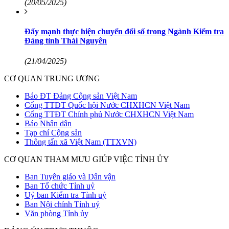
(20/05/2025)
Đẩy mạnh thực hiện chuyển đổi số trong Ngành Kiểm tra
Đảng tỉnh Thái Nguyên
(21/04/2025)
CƠ QUAN TRUNG ƯƠNG
Báo ĐT Đảng Cộng sản Việt Nam
Cổng TTĐT Quốc hội Nước CHXHCN Việt Nam
Cổng TTĐT Chính phủ Nước CHXHCN Việt Nam
Báo Nhân dân
Tạp chí Cộng sản
Thông tấn xã Việt Nam (TTXVN)
CƠ QUAN THAM MƯU GIÚP VIỆC TỈNH ỦY
Ban Tuyên giáo và Dân vận
Ban Tổ chức Tỉnh uỷ
Uỷ ban Kiểm tra Tỉnh uỷ
Ban Nội chính Tỉnh uỷ
Văn phòng Tỉnh ủy