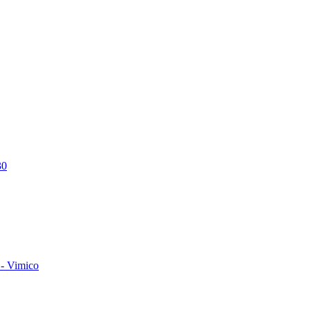
30
- Vimico