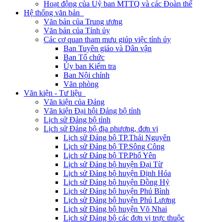
Hoạt động của Uỷ ban MTTQ và các Đoàn thể
Hệ thống văn bản
Văn bản của Trung ương
Văn bản của Tỉnh ủy
Các cơ quan tham mưu giúp việc tỉnh ủy
Ban Tuyên giáo và Dân vận
Ban Tổ chức
Ủy ban Kiểm tra
Ban Nội chính
Văn phòng
Văn kiện - Tư liệu
Văn kiện của Đảng
Văn kiện Đại hội Đảng bộ tỉnh
Lịch sử Đảng bộ tỉnh
Lịch sử Đảng bộ địa phương, đơn vị
Lịch sử Đảng bộ TP.Thái Nguyên
Lịch sử Đảng bộ TP.Sông Công
Lịch sử Đảng bộ TP.Phổ Yên
Lịch sử Đảng bộ huyện Đại Từ
Lịch sử Đảng bộ huyện Định Hóa
Lịch sử Đảng bộ huyện Đồng Hỷ
Lịch sử Đảng bộ huyện Phú Bình
Lịch sử Đảng bộ huyện Phú Lương
Lịch sử Đảng bộ huyện Võ Nhai
Lịch sử Đảng bộ các đơn vị trực thuộc