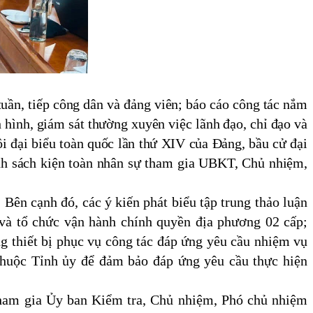
tuần, tiếp công dân và đảng viên; báo cáo công tác nắm
hình, giám sát thường xuyên việc lãnh đạo, chỉ đạo và
ội đại biểu toàn quốc lần thứ XIV của Đảng, bầu cử đại
anh sách kiện toàn nhân sự tham gia UBKT, Chủ nhiệm,
 Bên cạnh đó, các ý kiến phát biểu tập trung thảo luận
và tổ chức vận hành chính quyền địa phương 02 cấp;
g thiết bị phục vụ công tác đáp ứng yêu cầu nhiệm vụ
 thuộc Tỉnh ủy để đảm bảo đáp ứng yêu cầu thực hiện
 tham gia Ủy ban Kiểm tra, Chủ nhiệm, Phó chủ nhiệm