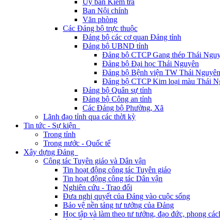
Ủy ban Kiểm tra
Ban Nội chính
Văn phòng
Các Đảng bộ trực thuộc
Đảng bộ các cơ quan Đảng tỉnh
Đảng bộ UBND tỉnh
Đảng bộ CTCP Gang thép Thái Ngu
Đảng bộ Đại học Thái Nguyên
Đảng bộ Bệnh viện TW Thái Nguyê
Đảng bộ CTCP Kim loại màu Thái N
Đảng bộ Quân sự tỉnh
Đảng bộ Công an tỉnh
Các Đảng bộ Phường, Xã
Lãnh đạo tỉnh qua các thời kỳ
Tin tức - Sự kiện
Trong tỉnh
Trong nước - Quốc tế
Xây dựng Đảng
Công tác Tuyên giáo và Dân vận
Tin hoạt động công tác Tuyên giáo
Tin hoạt động công tác Dân vận
Nghiên cứu - Trao đổi
Đưa nghị quyết của Đảng vào cuộc sống
Bảo vệ nền tảng tư tưởng của Đảng
Học tập và làm theo tư tưởng, đạo đức, phong cá