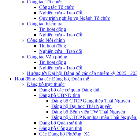
Công tác Tổ chức
Công tác Tổ chức
Nghiên cứu - Trao đổi
Quy trình nghiệp vụ Ngành Tổ chức
Công tác Kiểm tra
Tin hoạt động
Nghiên cứu - Trao đổi
Công tác Nội chính
Tin hoạt động
Nghiên cứu - Trao đổi
Công tác Văn phòng
Tin hoạt động
Nghiên cứu - Trao đổi
Hướng tới Đại hội Đảng bộ các cấp nhiệm kỳ 2025 - 20
Hoạt động của các Đảng bộ, Đoàn thể
Đảng bộ trực thuộc
Đảng bộ các cơ quan Đảng tỉnh
Đảng bộ UBND tỉnh
Đảng bộ CTCP Gang thép Thái Nguyên
Đảng bộ Đại học Thái Nguyên
Đảng bộ Bệnh viện TW Thái Nguyên
Đảng bộ CTCP Kim loại màu Thái Nguyên 
Đảng bộ Quân sự tỉnh
Đảng bộ Công an tỉnh
Các Đảng bộ Phường, Xã