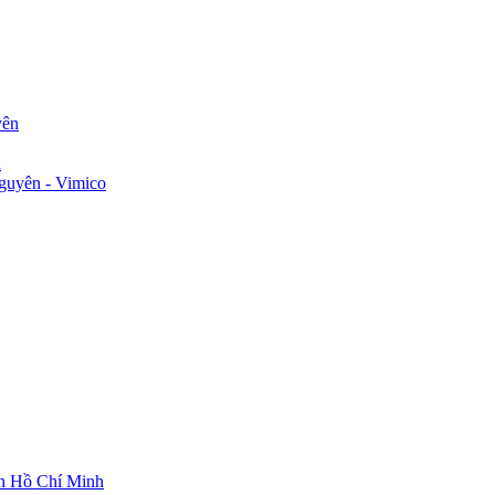
yên
n
guyên - Vimico
ch Hồ Chí Minh