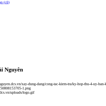
n (cũ)
ái Nguyên
ainguyen.dcs.vn/xay-dung-dang/cong-tac-kiem-tra/ky-hop-thu-4-uy-ban-
0250808153705-1.png
.dcs.vn/uploads/logo.gif