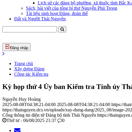
Lịch sử các đảng bộ phường, xã thuộc tỉnh Bắc Kạ
Sách, bài viết của tổng bí thư Nguyễn Phú Trọng
Tài liệu sinh hoạt Đảng, đoàn thể
Đất và Người Thái Nguyên
Đăng nhập
Trang chủ
Xây dựng Đảng
Công tác Kiểm tra
Kỳ họp thứ 4 Ủy ban Kiểm tra Tỉnh ủy Th
Nguyễn Huy Hoàng
2025-08-08T04:38:21-04:00
2025-08-08T04:38:21-04:00
https://th
https://thainguyen.dcs.vn/uploads/xay-dung-dang/2025_08/image-2
Cổng thông tin điện tử Đảng bộ tỉnh Thái Nguyên
https://thainguyen
Thứ tư - 06/08/2025 21:37
0