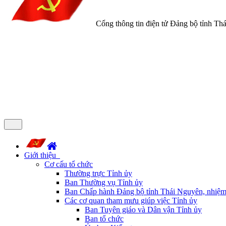
Cổng thông tin điện tử Đảng bộ tỉnh Th
Giới thiệu
Cơ cấu tổ chức
Thường trực Tỉnh ủy
Ban Thường vụ Tỉnh ủy
Ban Chấp hành Đảng bộ tỉnh Thái Nguyên, nhiệm
Các cơ quan tham mưu giúp việc Tỉnh ủy
Ban Tuyên giáo và Dân vận Tỉnh ủy
Ban tổ chức