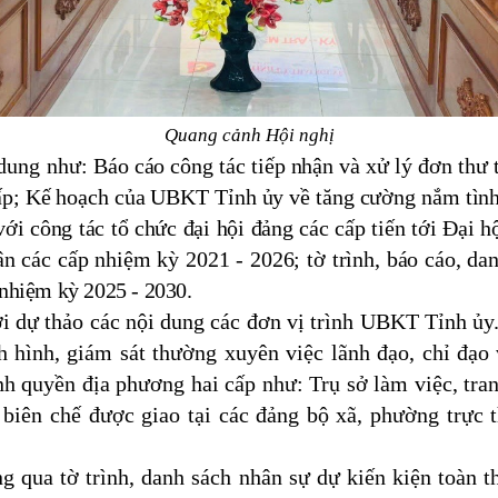
Quang cảnh Hội nghị
 dung như:
Báo cáo công tác tiếp nhận và xử lý đơn thư 
cấp; Kế hoạch của UBKT Tỉnh ủy về tăng cường nắm tình 
i công tác tổ chức đại hội đảng các cấp tiến tới Đại h
n các cấp nhiệm kỳ 2021 - 2026; tờ trình, báo cáo, d
nhiệm kỳ 2025 - 2030.
với dự thảo các nội dung các đơn vị trình UBKT Tỉnh ủy.
hình, giám sát thường xuyên việc lãnh đạo, chỉ đạo 
h quyền địa phương hai cấp như: Trụ sở làm việc, tran
g biên chế được giao tại các đảng bộ xã, phường trực
g qua tờ trình, danh sách nhân sự dự kiến kiện toàn