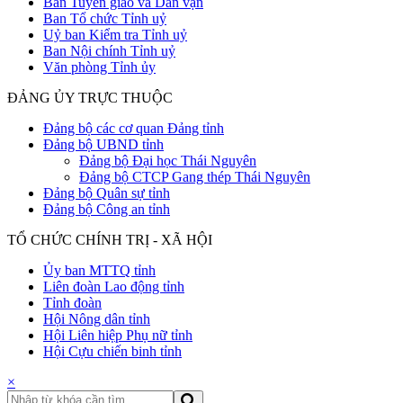
Ban Tuyên giáo và Dân vận
Ban Tổ chức Tỉnh uỷ
Uỷ ban Kiểm tra Tỉnh uỷ
Ban Nội chính Tỉnh uỷ
Văn phòng Tỉnh ủy
ĐẢNG ỦY TRỰC THUỘC
Đảng bộ các cơ quan Đảng tỉnh
Đảng bộ UBND tỉnh
Đảng bộ Đại học Thái Nguyên
Đảng bộ CTCP Gang thép Thái Nguyên
Đảng bộ Quân sự tỉnh
Đảng bộ Công an tỉnh
TỔ CHỨC CHÍNH TRỊ - XÃ HỘI
Ủy ban MTTQ tỉnh
Liên đoàn Lao động tỉnh
Tỉnh đoàn
Hội Nông dân tỉnh
Hội Liên hiệp Phụ nữ tỉnh
Hội Cựu chiến binh tỉnh
×