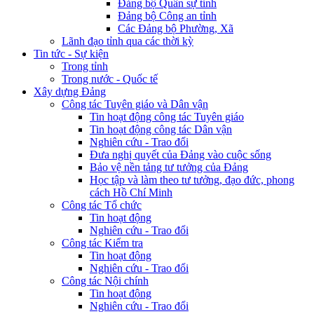
Đảng bộ Quân sự tỉnh
Đảng bộ Công an tỉnh
Các Đảng bộ Phường, Xã
Lãnh đạo tỉnh qua các thời kỳ
Tin tức - Sự kiện
Trong tỉnh
Trong nước - Quốc tế
Xây dựng Đảng
Công tác Tuyên giáo và Dân vận
Tin hoạt động công tác Tuyên giáo
Tin hoạt động công tác Dân vận
Nghiên cứu - Trao đổi
Đưa nghị quyết của Đảng vào cuộc sống
Bảo vệ nền tảng tư tưởng của Đảng
Học tập và làm theo tư tưởng, đạo đức, phong
cách Hồ Chí Minh
Công tác Tổ chức
Tin hoạt động
Nghiên cứu - Trao đổi
Công tác Kiểm tra
Tin hoạt động
Nghiên cứu - Trao đổi
Công tác Nội chính
Tin hoạt động
Nghiên cứu - Trao đổi