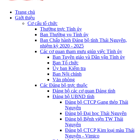
Trang chủ
Giới thiệu
Cơ cấu tổ chức
Thường trực Tỉnh ủy
Ban Thường vụ Tỉnh ủy
Ban Chấp hành Đảng bộ tỉnh Thái Nguyên,
nhiệm kỳ 2020 - 2025
Các cơ quan tham mưu giúp việc Tỉnh ủy
Ban Tuyên giáo và Dân vận Tỉnh ủy
Ban Tổ chức
Ủy ban Kiểm tra
Ban Nội chính
Văn phòng
Các Đảng bộ trực thuộc
Đảng bộ các cơ quan Đảng tỉnh
Đảng bộ UBND tỉnh
Đảng bộ CTCP Gang thép Thái
Nguyên
Đảng bộ Đại học Thái Nguyên
Đảng bộ Bệnh viện TW Thái
Nguyên
Đảng bộ CTCP Kim loại màu Thái
Nguyên - Vimico