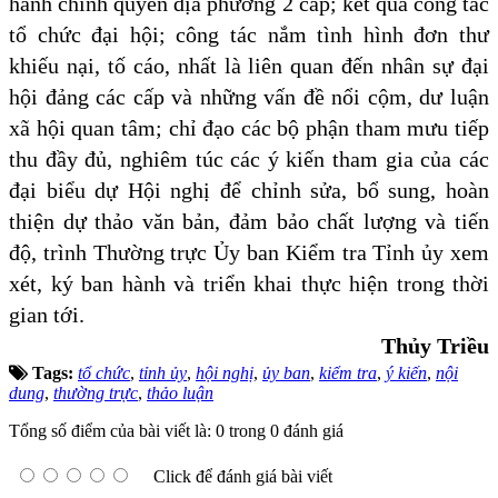
hành chính quyền địa phương 2 cấp; kết quả công tác
tổ chức đại hội; công tác nắm tình hình đơn thư
khiếu nại, tố cáo, nhất là liên quan đến nhân sự đại
hội đảng các cấp và những vấn đề nổi cộm, dư luận
xã hội quan tâm; chỉ đạo các bộ phận tham mưu tiếp
thu đầy đủ, nghiêm túc các ý kiến tham gia của các
đại biểu dự Hội nghị để chỉnh sửa, bổ sung, hoàn
thiện dự thảo văn bản, đảm bảo chất lượng và tiến
độ, trình Thường trực Ủy ban Kiểm tra Tỉnh ủy xem
xét, ký ban hành và triển khai thực hiện trong thời
gian tới.
Thủy Triều
Tags:
tổ chức
,
tỉnh ủy
,
hội nghị
,
ủy ban
,
kiểm tra
,
ý kiến
,
nội
dung
,
thường trực
,
thảo luận
Tổng số điểm của bài viết là: 0 trong 0 đánh giá
Click để đánh giá bài viết