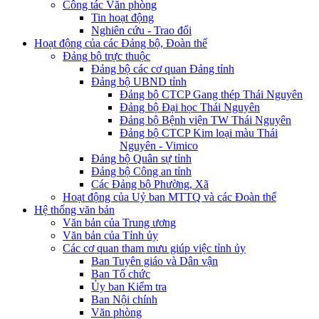
Công tác Văn phòng
Tin hoạt động
Nghiên cứu - Trao đổi
Hoạt động của các Đảng bộ, Đoàn thể
Đảng bộ trực thuộc
Đảng bộ các cơ quan Đảng tỉnh
Đảng bộ UBND tỉnh
Đảng bộ CTCP Gang thép Thái Nguyên
Đảng bộ Đại học Thái Nguyên
Đảng bộ Bệnh viện TW Thái Nguyên
Đảng bộ CTCP Kim loại màu Thái
Nguyên - Vimico
Đảng bộ Quân sự tỉnh
Đảng bộ Công an tỉnh
Các Đảng bộ Phường, Xã
Hoạt động của Uỷ ban MTTQ và các Đoàn thể
Hệ thống văn bản
Văn bản của Trung ương
Văn bản của Tỉnh ủy
Các cơ quan tham mưu giúp việc tỉnh ủy
Ban Tuyên giáo và Dân vận
Ban Tổ chức
Ủy ban Kiểm tra
Ban Nội chính
Văn phòng