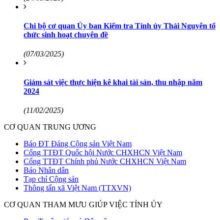
Chi bộ cơ quan Ủy ban Kiểm tra Tỉnh ủy Thái Nguyên tổ
chức sinh hoạt chuyên đề
(07/03/2025)
Giám sát việc thực hiện kê khai tài sản, thu nhập năm
2024
(11/02/2025)
CƠ QUAN TRUNG ƯƠNG
Báo ĐT Đảng Cộng sản Việt Nam
Cổng TTĐT Quốc hội Nước CHXHCN Việt Nam
Cổng TTĐT Chính phủ Nước CHXHCN Việt Nam
Báo Nhân dân
Tạp chí Cộng sản
Thông tấn xã Việt Nam (TTXVN)
CƠ QUAN THAM MƯU GIÚP VIỆC TỈNH ỦY