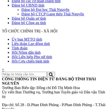
Đảng bộ các cơ quan Đảng tỉnh
Đảng bộ UBND tỉnh
Đảng bộ Đại học Thái Nguyên
Đảng bộ CTCP Gang thép Thái Nguyên
Đảng bộ Quân sự tỉnh
Đảng bộ Công an tỉnh
TỔ CHỨC CHÍNH TRỊ - XÃ HỘI
Ủy ban MTTQ tỉnh
Liên đoàn Lao động tỉnh
Tỉnh đoàn
Hội Nông dân tỉnh
Hội Liên hiệp Phụ nữ tỉnh
Hội Cựu chiến binh tỉnh
×
CỔNG THÔNG TIN ĐIỆN TỬ ĐẢNG BỘ TỈNH THÁI
NGUYÊN
Trưởng Ban Biên tập: Đồng chí Đỗ Thị Minh Hoa
Ủy viên Ban Thường vụ, Trưởng ban Tuyên giáo và Dân vận Tỉnh
ủy
Địa chỉ: Số 28 - Đ.Phan Đình Phùng - P.Phan Đình Phùng - T.Thái