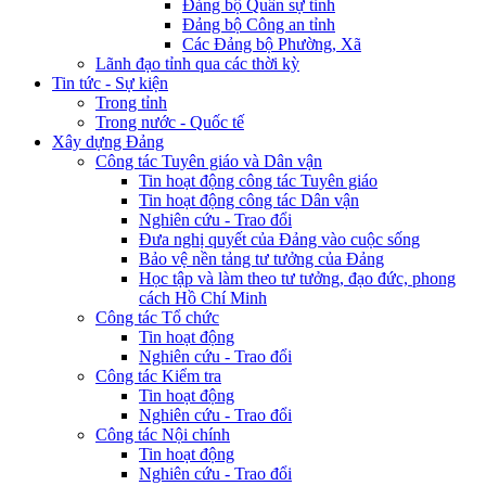
Đảng bộ Quân sự tỉnh
Đảng bộ Công an tỉnh
Các Đảng bộ Phường, Xã
Lãnh đạo tỉnh qua các thời kỳ
Tin tức - Sự kiện
Trong tỉnh
Trong nước - Quốc tế
Xây dựng Đảng
Công tác Tuyên giáo và Dân vận
Tin hoạt động công tác Tuyên giáo
Tin hoạt động công tác Dân vận
Nghiên cứu - Trao đổi
Đưa nghị quyết của Đảng vào cuộc sống
Bảo vệ nền tảng tư tưởng của Đảng
Học tập và làm theo tư tưởng, đạo đức, phong
cách Hồ Chí Minh
Công tác Tổ chức
Tin hoạt động
Nghiên cứu - Trao đổi
Công tác Kiểm tra
Tin hoạt động
Nghiên cứu - Trao đổi
Công tác Nội chính
Tin hoạt động
Nghiên cứu - Trao đổi