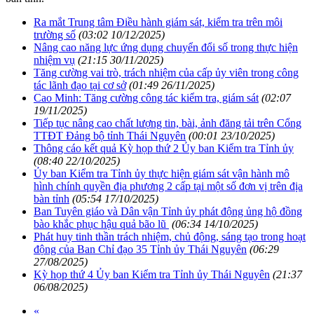
Ra mắt Trung tâm Điều hành giám sát, kiểm tra trên môi
trường số
(03:02 10/12/2025)
Nâng cao năng lực ứng dụng chuyển đổi số trong thực hiện
nhiệm vụ
(21:15 30/11/2025)
Tăng cường vai trò, trách nhiệm của cấp ủy viên trong công
tác lãnh đạo tại cơ sở
(01:49 26/11/2025)
Cao Minh: Tăng cường công tác kiểm tra, giám sát
(02:07
19/11/2025)
Tiếp tục nâng cao chất lượng tin, bài, ảnh đăng tải trên Cổng
TTĐT Đảng bộ tỉnh Thái Nguyên
(00:01 23/10/2025)
Thông cáo kết quả Kỳ họp thứ 2 Ủy ban Kiểm tra Tỉnh ủy
(08:40 22/10/2025)
Ủy ban Kiểm tra Tỉnh ủy thực hiện giám sát vận hành mô
hình chính quyền địa phương 2 cấp tại một số đơn vị trên địa
bàn tỉnh
(05:54 17/10/2025)
Ban Tuyên giáo và Dân vận Tỉnh ủy phát động ủng hộ đồng
bào khắc phục hậu quả bão lũ
(06:34 14/10/2025)
Phát huy tinh thần trách nhiệm, chủ động, sáng tạo trong hoạt
động của Ban Chỉ đạo 35 Tỉnh ủy Thái Nguyên
(06:29
27/08/2025)
Kỳ họp thứ 4 Ủy ban Kiểm tra Tỉnh ủy Thái Nguyên
(21:37
06/08/2025)
«