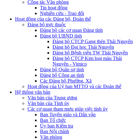
Công tác Văn phòng
Tin hoạt động
Nghiên cứu - Trao đổi
Hoạt động của các Đảng bộ, Đoàn thể
Đảng bộ trực thuộc
Đảng bộ các cơ quan Đảng tỉnh
Đảng bộ UBND tỉnh
Đảng bộ CTCP Gang thép Thái Nguyên
Đảng bộ Đại học Thái Nguyên
Đảng bộ Bệnh viện TW Thái Nguyên
Đảng bộ CTCP Kim loại màu Thái
Nguyên - Vimico
Đảng bộ Quân sự tỉnh
Đảng bộ Công an tỉnh
Các Đảng bộ Phường, Xã
Hoạt động của Uỷ ban MTTQ và các Đoàn thể
Hệ thống văn bản
Văn bản của Trung ương
Văn bản của Tỉnh ủy
Các cơ quan tham mưu giúp việc tỉnh ủy
Ban Tuyên giáo và Dân vận
Ban Tổ chức
Ủy ban Kiểm tra
Ban Nội chính
Văn phòng