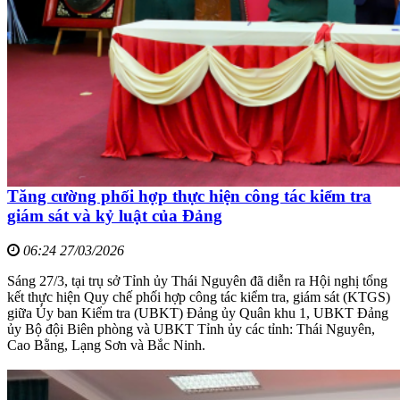
Tăng cường phối hợp thực hiện công tác kiểm tra
giám sát và kỷ luật của Đảng
06:24 27/03/2026
Sáng 27/3, tại trụ sở Tỉnh ủy Thái Nguyên đã diễn ra Hội nghị tổng
kết thực hiện Quy chế phối hợp công tác kiểm tra, giám sát (KTGS)
giữa Ủy ban Kiểm tra (UBKT) Đảng ủy Quân khu 1, UBKT Đảng
ủy Bộ đội Biên phòng và UBKT Tỉnh ủy các tỉnh: Thái Nguyên,
Cao Bằng, Lạng Sơn và Bắc Ninh.