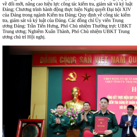
về đổi mới, nâng cao hiệu lực công tác kiểm tra, giám sát và kỷ luật
Đảng; Chương trình hành động thực hiện Nghị quyết Đại hội XIV
của Đảng trong ngành Kiểm tra Đảng; Quy định về công tác kiểm
tra, giám sát và kỷ luật của Đảng. Các đồng chí Ủy viên Trung
ương Đảng: Trần Tiến Hưng, Phó Chủ nhiệm Thường trực UBKT
Trung ương; Nghiêm Xuân Thành, Phó Chủ nhiệm UBKT Trung
ương chủ trì Hội nghị.