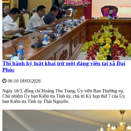
Thi hành kỷ luật khai trừ một đảng viên tại xã Đại
Phúc
06:10 18/03/2026
Ngày 18/3, đồng chí Hoàng Thu Trang, Ủy viên Ban Thường vụ,
Chủ nhiệm Ủy ban Kiểm tra Tỉnh ủy, chủ trì Kỳ họp thứ 7 của Ủy
ban Kiểm tra Tỉnh ủy Thái Nguyên.