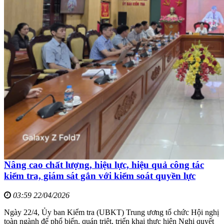
Nâng cao chất lượng, hiệu lực, hiệu quả công tác
kiểm tra, giám sát gắn với kiểm soát quyền lực
03:59 22/04/2026
Ngày 22/4, Ủy ban Kiểm tra (UBKT) Trung ương tổ chức Hội nghị
toàn ngành để phổ biến, quán triệt, triển khai thực hiện Nghị quyết