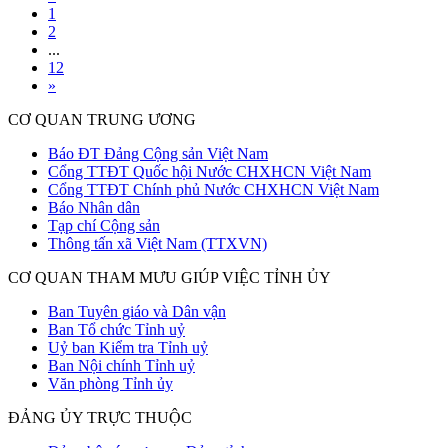
1
2
...
12
»
CƠ QUAN TRUNG ƯƠNG
Báo ĐT Đảng Cộng sản Việt Nam
Cổng TTĐT Quốc hội Nước CHXHCN Việt Nam
Cổng TTĐT Chính phủ Nước CHXHCN Việt Nam
Báo Nhân dân
Tạp chí Cộng sản
Thông tấn xã Việt Nam (TTXVN)
CƠ QUAN THAM MƯU GIÚP VIỆC TỈNH ỦY
Ban Tuyên giáo và Dân vận
Ban Tổ chức Tỉnh uỷ
Uỷ ban Kiểm tra Tỉnh uỷ
Ban Nội chính Tỉnh uỷ
Văn phòng Tỉnh ủy
ĐẢNG ỦY TRỰC THUỘC