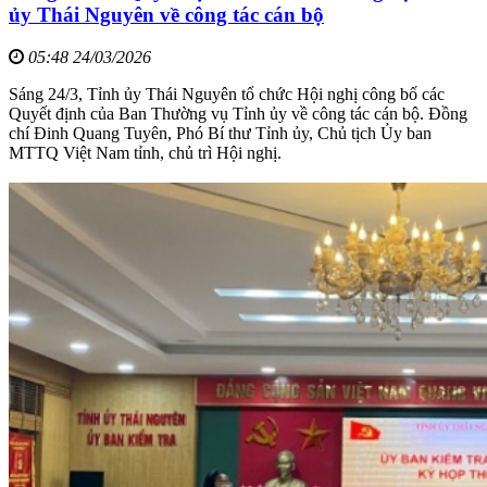
ủy Thái Nguyên về công tác cán bộ
05:48 24/03/2026
Sáng 24/3, Tỉnh ủy Thái Nguyên tổ chức Hội nghị công bố các
Quyết định của Ban Thường vụ Tỉnh ủy về công tác cán bộ. Đồng
chí Đinh Quang Tuyên, Phó Bí thư Tỉnh ủy, Chủ tịch Ủy ban
MTTQ Việt Nam tỉnh, chủ trì Hội nghị.