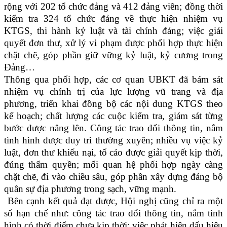
rộng với 202 tổ chức đảng và 412 đảng viên; đồng thời
kiểm tra 324 tổ chức đảng về thực hiện nhiệm vụ
KTGS, thi hành kỷ luật và tài chính đảng; việc giải
quyết đơn thư, xử lý vi phạm được phối hợp thực hiện
chặt chẽ, góp phần giữ vững kỷ luật, kỷ cương trong
Đảng…
Thông qua phối hợp, các cơ quan UBKT đã bám sát
nhiệm vụ chính trị của lực lượng vũ trang và địa
phương, triển khai đồng bộ các nội dung KTGS theo
kế hoạch; chất lượng các cuộc kiểm tra, giám sát từng
bước được nâng lên. Công tác trao đổi thông tin, nắm
tình hình được duy trì thường xuyên; nhiều vụ việc kỷ
luật, đơn thư khiếu nại, tố cáo được giải quyết kịp thời,
đúng thẩm quyền; mối quan hệ phối hợp ngày càng
chặt chẽ, đi vào chiều sâu, góp phần xây dựng đảng bộ
quân sự địa phương trong sạch, vững mạnh.
Bên cạnh kết quả đạt được, Hội nghị cũng chỉ ra một
số hạn chế như: công tác trao đổi thông tin, nắm tình
hình có thời điểm chưa kịp thời; việc phát hiện dấu hiệu