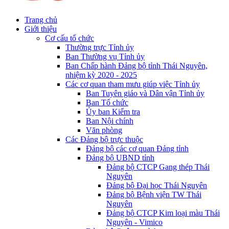
Trang chủ
Giới thiệu
Cơ cấu tổ chức
Thường trực Tỉnh ủy
Ban Thường vụ Tỉnh ủy
Ban Chấp hành Đảng bộ tỉnh Thái Nguyên,
nhiệm kỳ 2020 - 2025
Các cơ quan tham mưu giúp việc Tỉnh ủy
Ban Tuyên giáo và Dân vận Tỉnh ủy
Ban Tổ chức
Ủy ban Kiểm tra
Ban Nội chính
Văn phòng
Các Đảng bộ trực thuộc
Đảng bộ các cơ quan Đảng tỉnh
Đảng bộ UBND tỉnh
Đảng bộ CTCP Gang thép Thái
Nguyên
Đảng bộ Đại học Thái Nguyên
Đảng bộ Bệnh viện TW Thái
Nguyên
Đảng bộ CTCP Kim loại màu Thái
Nguyên - Vimico