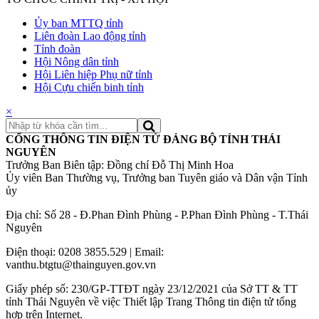
Ủy ban MTTQ tỉnh
Liên đoàn Lao động tỉnh
Tỉnh đoàn
Hội Nông dân tỉnh
Hội Liên hiệp Phụ nữ tỉnh
Hội Cựu chiến binh tỉnh
×
CỔNG THÔNG TIN ĐIỆN TỬ ĐẢNG BỘ TỈNH THÁI
NGUYÊN
Trưởng Ban Biên tập: Đồng chí Đỗ Thị Minh Hoa
Ủy viên Ban Thường vụ, Trưởng ban Tuyên giáo và Dân vận Tỉnh
ủy
Địa chỉ: Số 28 - Đ.Phan Đình Phùng - P.Phan Đình Phùng - T.Thái
Nguyên
Điện thoại: 0208 3855.529 | Email:
vanthu.btgtu@thainguyen.gov.vn
Giấy phép số: 230/GP-TTĐT ngày 23/12/2021 của Sở TT & TT
tỉnh Thái Nguyên về việc Thiết lập Trang Thông tin điện tử tổng
hợp trên Internet.