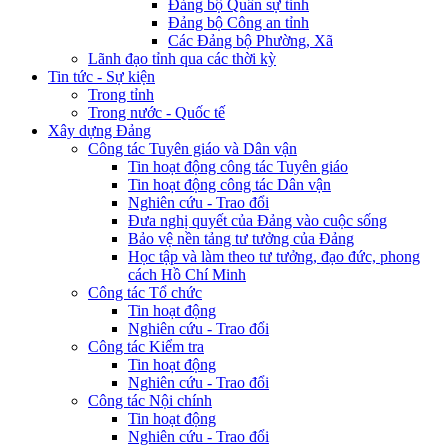
Đảng bộ Quân sự tỉnh
Đảng bộ Công an tỉnh
Các Đảng bộ Phường, Xã
Lãnh đạo tỉnh qua các thời kỳ
Tin tức - Sự kiện
Trong tỉnh
Trong nước - Quốc tế
Xây dựng Đảng
Công tác Tuyên giáo và Dân vận
Tin hoạt động công tác Tuyên giáo
Tin hoạt động công tác Dân vận
Nghiên cứu - Trao đổi
Đưa nghị quyết của Đảng vào cuộc sống
Bảo vệ nền tảng tư tưởng của Đảng
Học tập và làm theo tư tưởng, đạo đức, phong
cách Hồ Chí Minh
Công tác Tổ chức
Tin hoạt động
Nghiên cứu - Trao đổi
Công tác Kiểm tra
Tin hoạt động
Nghiên cứu - Trao đổi
Công tác Nội chính
Tin hoạt động
Nghiên cứu - Trao đổi