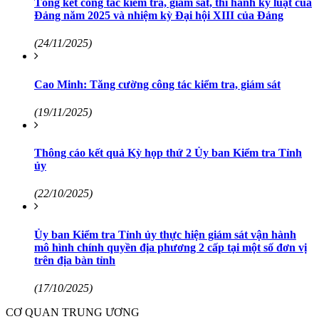
Tổng kết công tác kiểm tra, giám sát, thi hành kỷ luật của
Đảng năm 2025 và nhiệm kỳ Đại hội XIII của Đảng
(24/11/2025)
Cao Minh: Tăng cường công tác kiểm tra, giám sát
(19/11/2025)
Thông cáo kết quả Kỳ họp thứ 2 Ủy ban Kiểm tra Tỉnh
ủy
(22/10/2025)
Ủy ban Kiểm tra Tỉnh ủy thực hiện giám sát vận hành
mô hình chính quyền địa phương 2 cấp tại một số đơn vị
trên địa bàn tỉnh
(17/10/2025)
CƠ QUAN TRUNG ƯƠNG