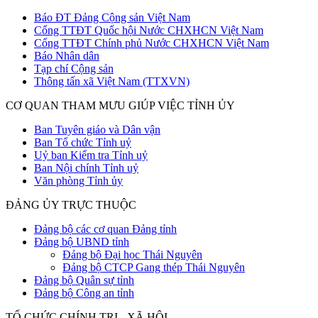
Báo ĐT Đảng Cộng sản Việt Nam
Cổng TTĐT Quốc hội Nước CHXHCN Việt Nam
Cổng TTĐT Chính phủ Nước CHXHCN Việt Nam
Báo Nhân dân
Tạp chí Cộng sản
Thông tấn xã Việt Nam (TTXVN)
CƠ QUAN THAM MƯU GIÚP VIỆC TỈNH ỦY
Ban Tuyên giáo và Dân vận
Ban Tổ chức Tỉnh uỷ
Uỷ ban Kiểm tra Tỉnh uỷ
Ban Nội chính Tỉnh uỷ
Văn phòng Tỉnh ủy
ĐẢNG ỦY TRỰC THUỘC
Đảng bộ các cơ quan Đảng tỉnh
Đảng bộ UBND tỉnh
Đảng bộ Đại học Thái Nguyên
Đảng bộ CTCP Gang thép Thái Nguyên
Đảng bộ Quân sự tỉnh
Đảng bộ Công an tỉnh
TỔ CHỨC CHÍNH TRỊ - XÃ HỘI