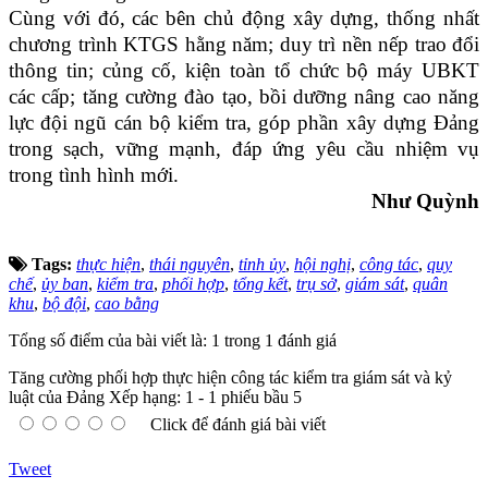
Cùng với đó, các bên chủ động xây dựng, thống nhất
chương trình KTGS hằng năm; duy trì nền nếp trao đổi
thông tin; củng cố, kiện toàn tổ chức bộ máy UBKT
các cấp; tăng cường đào tạo, bồi dưỡng nâng cao năng
lực đội ngũ cán bộ kiểm tra, góp phần xây dựng Đảng
trong sạch, vững mạnh, đáp ứng yêu cầu nhiệm vụ
trong tình hình mới.
Như Quỳnh
Tags:
thực hiện
,
thái nguyên
,
tỉnh ủy
,
hội nghị
,
công tác
,
quy
chế
,
ủy ban
,
kiểm tra
,
phối hợp
,
tổng kết
,
trụ sở
,
giám sát
,
quân
khu
,
bộ đội
,
cao bằng
Tổng số điểm của bài viết là: 1 trong 1 đánh giá
Tăng cường phối hợp thực hiện công tác kiểm tra giám sát và kỷ
luật của Đảng
Xếp hạng:
1
-
1
phiếu bầu
5
Click để đánh giá bài viết
Tweet