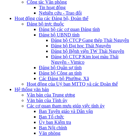
Công tác Văn phòng
Tin hoạt động
Nghiên cứu - Trao đổi
Hoạt động của các Đảng bộ, Đoàn thể
Đảng bộ trực thuộc
Đảng bộ các cơ quan Đảng tỉnh
Đảng bộ UBND tỉnh
Đảng bộ CTCP Gang thép Thái Nguyên
Đảng bộ Đại học Thái Nguyên
Đảng bộ Bệnh viện TW Thái Nguyên
Đảng bộ CTCP Kim loại màu Thái
Nguyên - Vimico
Đảng bộ Quân sự tỉnh
Đảng bộ Công an tỉnh
Các Đảng bộ Phường, Xã
Hoạt động của Uỷ ban MTTQ và các Đoàn thể
Hệ thống văn bản
Văn bản của Trung ương
Văn bản của Tỉnh ủy
Các cơ quan tham mưu giúp việc tỉnh ủy
Ban Tuyên giáo và Dân vận
Ban Tổ chức
Ủy ban Kiểm tra
Ban Nội chính
Văn phòng