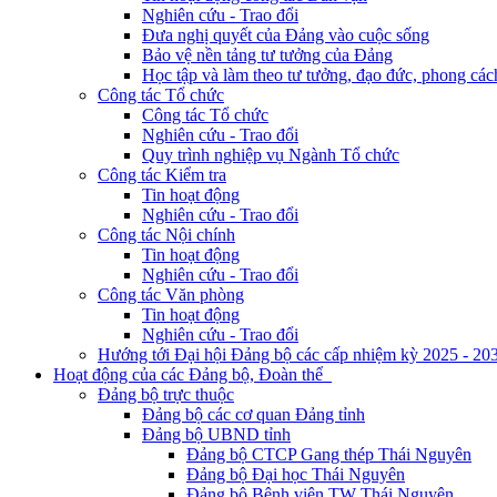
Nghiên cứu - Trao đổi
Đưa nghị quyết của Đảng vào cuộc sống
Bảo vệ nền tảng tư tưởng của Đảng
Học tập và làm theo tư tưởng, đạo đức, phong cá
Công tác Tổ chức
Công tác Tổ chức
Nghiên cứu - Trao đổi
Quy trình nghiệp vụ Ngành Tổ chức
Công tác Kiểm tra
Tin hoạt động
Nghiên cứu - Trao đổi
Công tác Nội chính
Tin hoạt động
Nghiên cứu - Trao đổi
Công tác Văn phòng
Tin hoạt động
Nghiên cứu - Trao đổi
Hướng tới Đại hội Đảng bộ các cấp nhiệm kỳ 2025 - 20
Hoạt động của các Đảng bộ, Đoàn thể
Đảng bộ trực thuộc
Đảng bộ các cơ quan Đảng tỉnh
Đảng bộ UBND tỉnh
Đảng bộ CTCP Gang thép Thái Nguyên
Đảng bộ Đại học Thái Nguyên
Đảng bộ Bệnh viện TW Thái Nguyên