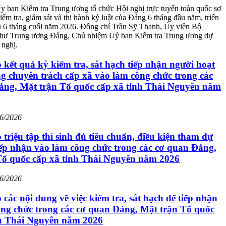
y ban Kiểm tra Trung ương tổ chức Hội nghị trực tuyến toàn quốc sơ
kiểm tra, giám sát và thi hành kỷ luật của Đảng 6 tháng đầu năm, triển
ụ 6 tháng cuối năm 2026. Đồng chí Trần Sỹ Thanh, Ủy viên Bộ
í thư Trung ương Đảng, Chủ nhiệm Uỷ ban Kiểm tra Trung ương dự
 nghị.
kết quả kỳ kiểm tra, sát hạch tiếp nhận người hoạt
 chuyên trách cấp xã vào làm công chức trong các
ảng, Mặt trận Tổ quốc cấp xã tỉnh Thái Nguyên năm
06/2026
triệu tập thí sinh đủ tiêu chuẩn, điều kiện tham dự
iếp nhận vào làm công chức trong các cơ quan Đảng,
Tổ quốc cấp xã tỉnh Thái Nguyên năm 2026
06/2026
các nội dung về việc kiểm tra, sát hạch để tiếp nhận
ông chức trong các cơ quan Đảng, Mặt trận Tổ quốc
nh Thái Nguyên năm 2026