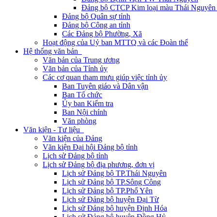
Đảng bộ CTCP Kim loại màu Thái Nguyên 
Đảng bộ Quân sự tỉnh
Đảng bộ Công an tỉnh
Các Đảng bộ Phường, Xã
Hoạt động của Uỷ ban MTTQ và các Đoàn thể
Hệ thống văn bản
Văn bản của Trung ương
Văn bản của Tỉnh ủy
Các cơ quan tham mưu giúp việc tỉnh ủy
Ban Tuyên giáo và Dân vận
Ban Tổ chức
Ủy ban Kiểm tra
Ban Nội chính
Văn phòng
Văn kiện - Tư liệu
Văn kiện của Đảng
Văn kiện Đại hội Đảng bộ tỉnh
Lịch sử Đảng bộ tỉnh
Lịch sử Đảng bộ địa phương, đơn vị
Lịch sử Đảng bộ TP.Thái Nguyên
Lịch sử Đảng bộ TP.Sông Công
Lịch sử Đảng bộ TP.Phổ Yên
Lịch sử Đảng bộ huyện Đại Từ
Lịch sử Đảng bộ huyện Định Hóa
Lịch sử Đảng bộ huyện Đồng Hỷ