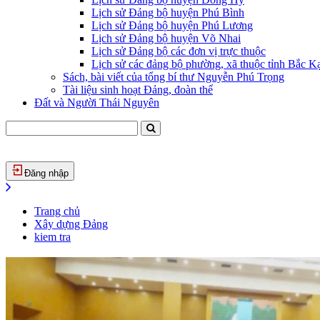
Lịch sử Đảng bộ huyện Phú Bình
Lịch sử Đảng bộ huyện Phú Lương
Lịch sử Đảng bộ huyện Võ Nhai
Lịch sử Đảng bộ các đơn vị trực thuộc
Lịch sử các đảng bộ phường, xã thuộc tỉnh Bắc Kạ
Sách, bài viết của tổng bí thư Nguyễn Phú Trọng
Tài liệu sinh hoạt Đảng, đoàn thể
Đất và Người Thái Nguyên
Đăng nhập
Trang chủ
Xây dựng Đảng
kiem tra