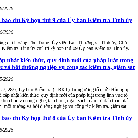
06/2026
 báo chí Kỳ họp thứ 9 của Ủy ban Kiểm tra Tỉnh ủy
06/2026
ồng chí Hoàng Thu Trang, Ủy viên Ban Thường vụ Tỉnh ủy, Chủ
Kiểm tra Tỉnh ủy chủ trì kỳ họp thứ 09 Ủy ban Kiểm tra Tỉnh ủy.
ập nhật kiến thức, quy định mới của pháp luật trong
ực và bồi dưỡng nghiệp vụ công tác kiểm tra, giám sát
05/2026
 27, 28/5, Ủy ban Kiểm tra (UBKT) Trung ương tổ chức Hội nghị
 cập nhật kiến thức, quy định mới của pháp luật trong lĩnh vực tổ
 khoa học và công nghệ, tài chính, ngân sách, đầu tư, đấu thầu, đất
ên, môi trường và bồi dưỡng nghiệp vụ công tác kiểm tra, giám sát.
 báo chí Kỳ họp thứ 8 của Ủy ban Kiểm tra Tỉnh ủy
05/2026