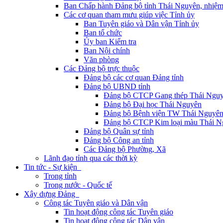
Ban Chấp hành Đảng bộ tỉnh Thái Nguyên, nhiệm
Các cơ quan tham mưu giúp việc Tỉnh ủy
Ban Tuyên giáo và Dân vận Tỉnh ủy
Ban tổ chức
Ủy ban Kiểm tra
Ban Nội chính
Văn phòng
Các Đảng bộ trực thuộc
Đảng bộ các cơ quan Đảng tỉnh
Đảng bộ UBND tỉnh
Đảng bộ CTCP Gang thép Thái Ngu
Đảng bộ Đại học Thái Nguyên
Đảng bộ Bệnh viện TW Thái Nguyê
Đảng bộ CTCP Kim loại màu Thái N
Đảng bộ Quân sự tỉnh
Đảng bộ Công an tỉnh
Các Đảng bộ Phường, Xã
Lãnh đạo tỉnh qua các thời kỳ
Tin tức - Sự kiện
Trong tỉnh
Trong nước - Quốc tế
Xây dựng Đảng
Công tác Tuyên giáo và Dân vận
Tin hoạt động công tác Tuyên giáo
Tin hoạt động công tác Dân vận