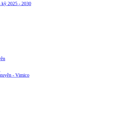
 kỳ 2025 - 2030
yên
n
guyên - Vimico