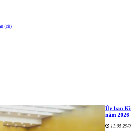
n (cũ)
Ủy ban Kiể
năm 2026
11:05 29/