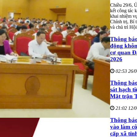
Chiều 29/6, Ủ
kết công tác 
khai nhiệm v
Chính trị, B
và chủ trì Hội
Thông báo 
động không
cơ quan Đ
2026
02:53 26/
Thông báo 
sát hạch t
Mặt trận 
21:02 12/
Thông báo 
vào làm c
cấp xã tỉ