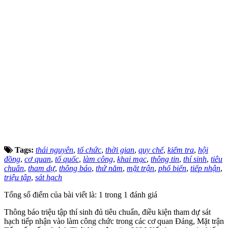
Tags:
thái nguyên
,
tổ chức
,
thời gian
,
quy chế
,
kiểm tra
,
hội
đồng
,
cơ quan
,
tổ quốc
,
làm công
,
khai mạc
,
thông tin
,
thí sinh
,
tiêu
chuẩn
,
tham dự
,
thông báo
,
thứ năm
,
mặt trận
,
phổ biến
,
tiếp nhận
,
triệu tập
,
sát hạch
Tổng số điểm của bài viết là: 1 trong 1 đánh giá
Thông báo triệu tập thí sinh đủ tiêu chuẩn, điều kiện tham dự sát
hạch tiếp nhận vào làm công chức trong các cơ quan Đảng, Mặt trận