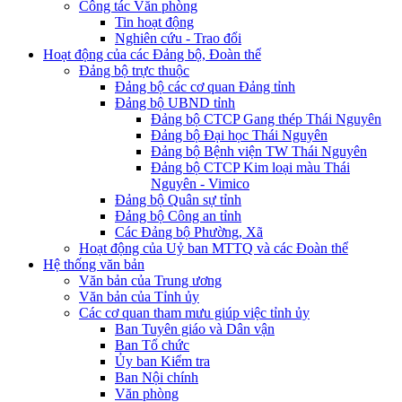
Công tác Văn phòng
Tin hoạt động
Nghiên cứu - Trao đổi
Hoạt động của các Đảng bộ, Đoàn thể
Đảng bộ trực thuộc
Đảng bộ các cơ quan Đảng tỉnh
Đảng bộ UBND tỉnh
Đảng bộ CTCP Gang thép Thái Nguyên
Đảng bộ Đại học Thái Nguyên
Đảng bộ Bệnh viện TW Thái Nguyên
Đảng bộ CTCP Kim loại màu Thái
Nguyên - Vimico
Đảng bộ Quân sự tỉnh
Đảng bộ Công an tỉnh
Các Đảng bộ Phường, Xã
Hoạt động của Uỷ ban MTTQ và các Đoàn thể
Hệ thống văn bản
Văn bản của Trung ương
Văn bản của Tỉnh ủy
Các cơ quan tham mưu giúp việc tỉnh ủy
Ban Tuyên giáo và Dân vận
Ban Tổ chức
Ủy ban Kiểm tra
Ban Nội chính
Văn phòng