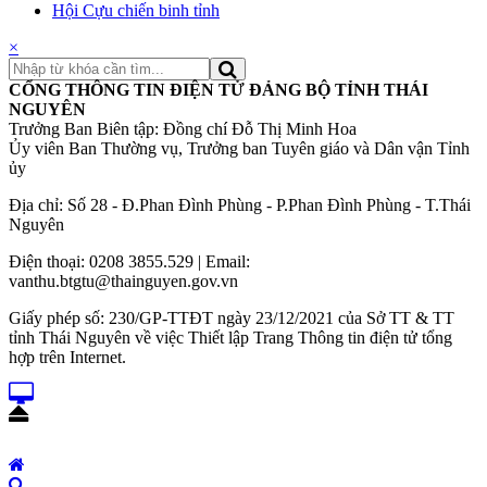
Hội Cựu chiến binh tỉnh
×
CỔNG THÔNG TIN ĐIỆN TỬ ĐẢNG BỘ TỈNH THÁI
NGUYÊN
Trưởng Ban Biên tập: Đồng chí Đỗ Thị Minh Hoa
Ủy viên Ban Thường vụ, Trưởng ban Tuyên giáo và Dân vận Tỉnh
ủy
Địa chỉ: Số 28 - Đ.Phan Đình Phùng - P.Phan Đình Phùng - T.Thái
Nguyên
Điện thoại: 0208 3855.529 | Email:
vanthu.btgtu@thainguyen.gov.vn
Giấy phép số: 230/GP-TTĐT ngày 23/12/2021 của Sở TT & TT
tỉnh Thái Nguyên về việc Thiết lập Trang Thông tin điện tử tổng
hợp trên Internet.