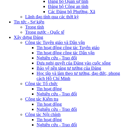
Đảng bộ Quân sự tỉnh
Đảng bộ Công an tỉnh
Các Đảng bộ Phường, Xã
Lãnh đạo tỉnh qua các thời kỳ
Tin tức - Sự kiện
Trong tỉnh
Trong nước - Quốc tế
Xây dựng Đảng
Công tác Tuyên giáo và Dân vận
Tin hoạt động công tác Tuyên giáo
Tin hoạt động công tác Dân vận
Nghiên cứu - Trao đổi
Đưa nghị quyết của Đảng vào cuộc sống
Bảo vệ nền tảng tư tưởng của Đảng
Học tập và làm theo tư tưởng, đạo đức, phong
cách Hồ Chí Minh
Công tác Tổ chức
Tin hoạt động
Nghiên cứu - Trao đổi
Công tác Kiểm tra
Tin hoạt động
Nghiên cứu - Trao đổi
Công tác Nội chính
Tin hoạt động
Nghiên cứu - Trao đổi