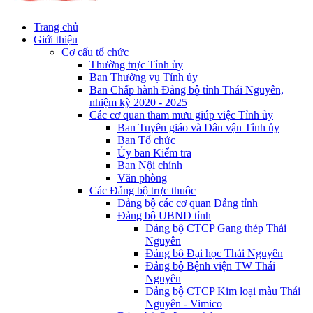
Trang chủ
Giới thiệu
Cơ cấu tổ chức
Thường trực Tỉnh ủy
Ban Thường vụ Tỉnh ủy
Ban Chấp hành Đảng bộ tỉnh Thái Nguyên,
nhiệm kỳ 2020 - 2025
Các cơ quan tham mưu giúp việc Tỉnh ủy
Ban Tuyên giáo và Dân vận Tỉnh ủy
Ban Tổ chức
Ủy ban Kiểm tra
Ban Nội chính
Văn phòng
Các Đảng bộ trực thuộc
Đảng bộ các cơ quan Đảng tỉnh
Đảng bộ UBND tỉnh
Đảng bộ CTCP Gang thép Thái
Nguyên
Đảng bộ Đại học Thái Nguyên
Đảng bộ Bệnh viện TW Thái
Nguyên
Đảng bộ CTCP Kim loại màu Thái
Nguyên - Vimico