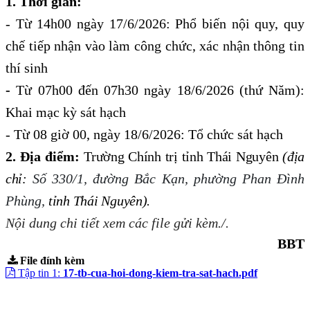
1. Thời gian:
- Từ 14h00 ngày 17/6/2026: P
hổ biến nội quy, quy
chế tiếp nhận vào làm công chức, xác nhận thông tin
thí sinh
-
Từ 07h00 đến 07h30 ngày 18/6/2026 (thứ Năm):
Khai mạc kỳ sát hạch
-
Từ 08 giờ
0
0, ngày
18/6
/2026
: Tổ chức sát hạch
2.
Địa điểm:
Trường Chính trị tỉnh Thái Nguyên
(địa
chỉ:
Số 330/1, đường Bắc Kạn,
p
hường Phan Đình
Phùng,
tỉnh Thái Nguyên).
Nội dung chi tiết xem các file gửi kèm./.
BBT
File đính kèm
Tập tin 1:
17-tb-cua-hoi-dong-kiem-tra-sat-hach.pdf