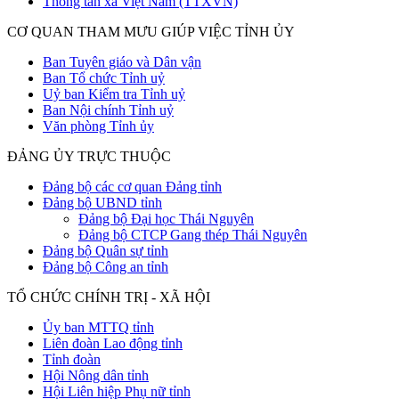
Thông tấn xã Việt Nam (TTXVN)
CƠ QUAN THAM MƯU GIÚP VIỆC TỈNH ỦY
Ban Tuyên giáo và Dân vận
Ban Tổ chức Tỉnh uỷ
Uỷ ban Kiểm tra Tỉnh uỷ
Ban Nội chính Tỉnh uỷ
Văn phòng Tỉnh ủy
ĐẢNG ỦY TRỰC THUỘC
Đảng bộ các cơ quan Đảng tỉnh
Đảng bộ UBND tỉnh
Đảng bộ Đại học Thái Nguyên
Đảng bộ CTCP Gang thép Thái Nguyên
Đảng bộ Quân sự tỉnh
Đảng bộ Công an tỉnh
TỔ CHỨC CHÍNH TRỊ - XÃ HỘI
Ủy ban MTTQ tỉnh
Liên đoàn Lao động tỉnh
Tỉnh đoàn
Hội Nông dân tỉnh
Hội Liên hiệp Phụ nữ tỉnh