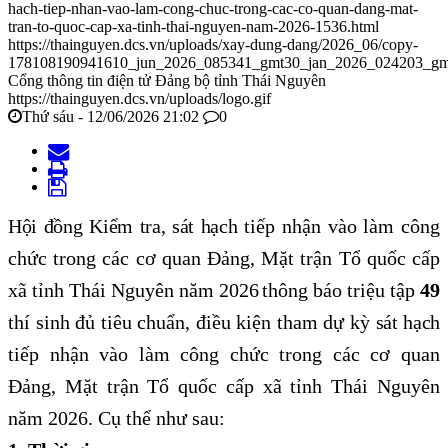
hach-tiep-nhan-vao-lam-cong-chuc-trong-cac-co-quan-dang-mat-
tran-to-quoc-cap-xa-tinh-thai-nguyen-nam-2026-1536.html
https://thainguyen.dcs.vn/uploads/xay-dung-dang/2026_06/copy-
178108190941610_jun_2026_085341_gmt30_jan_2026_024203_gmt
Cổng thông tin điện tử Đảng bộ tỉnh Thái Nguyên
https://thainguyen.dcs.vn/uploads/logo.gif
Thứ sáu - 12/06/2026 21:02
0
Hội đồng Kiểm tra, sát hạch
tiếp nhận vào làm công
chức trong các cơ quan Đảng, Mặt trận Tổ quốc cấp
xã tỉnh Thái Nguyên năm 2026
thông báo triệu tập
49
thí sinh đủ
tiêu chuẩn,
điều kiện
tham
dự
kỳ
sát hạch
tiếp nhận vào làm công chức trong các cơ quan
Đảng, Mặt trận Tổ quốc cấp xã tỉnh Thái Nguyên
năm 2026. Cụ thể như sau: