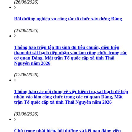
(26/06/2026)
Bồi dưỡng nghiệp vụ công tác tổ chức xây dựng Đảng
(23/06/2026)
Thông báo triệu tập thí sinh đủ tiêu chuẩn, điều kiện
tham dự sát hạch tiếp nhận vào làm công chức trong các
cơ quan Đảng, Mặt trận Tổ quốc cấp xã tỉnh Thái
Nguyên năm 2026
(12/06/2026)
Thông báo các nội dung về việc kiểm tra, sát hạch để tiếp
nhận vào làm công chức trong các cơ quan Đảng, Mặt
trận Tổ quốc cấp xã tỉnh Thái Nguyên năm 2026
(03/06/2026)
Chú trọng phát hiện, bồi dưỡng và kết nạp đảng viên