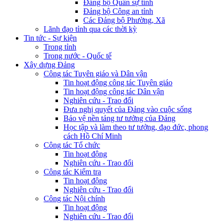
Đảng bộ Quân sự tỉnh
Đảng bộ Công an tỉnh
Các Đảng bộ Phường, Xã
Lãnh đạo tỉnh qua các thời kỳ
Tin tức - Sự kiện
Trong tỉnh
Trong nước - Quốc tế
Xây dựng Đảng
Công tác Tuyên giáo và Dân vận
Tin hoạt động công tác Tuyên giáo
Tin hoạt động công tác Dân vận
Nghiên cứu - Trao đổi
Đưa nghị quyết của Đảng vào cuộc sống
Bảo vệ nền tảng tư tưởng của Đảng
Học tập và làm theo tư tưởng, đạo đức, phong
cách Hồ Chí Minh
Công tác Tổ chức
Tin hoạt động
Nghiên cứu - Trao đổi
Công tác Kiểm tra
Tin hoạt động
Nghiên cứu - Trao đổi
Công tác Nội chính
Tin hoạt động
Nghiên cứu - Trao đổi