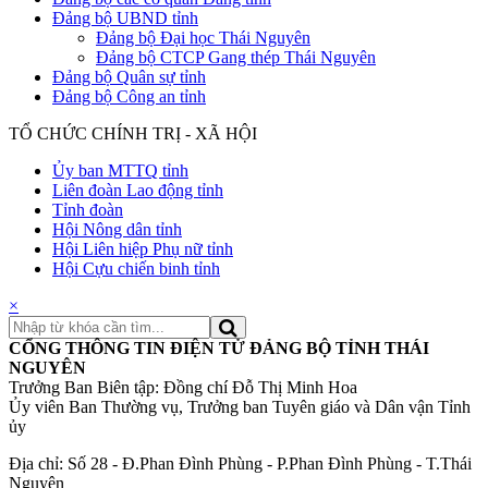
Đảng bộ UBND tỉnh
Đảng bộ Đại học Thái Nguyên
Đảng bộ CTCP Gang thép Thái Nguyên
Đảng bộ Quân sự tỉnh
Đảng bộ Công an tỉnh
TỔ CHỨC CHÍNH TRỊ - XÃ HỘI
Ủy ban MTTQ tỉnh
Liên đoàn Lao động tỉnh
Tỉnh đoàn
Hội Nông dân tỉnh
Hội Liên hiệp Phụ nữ tỉnh
Hội Cựu chiến binh tỉnh
×
CỔNG THÔNG TIN ĐIỆN TỬ ĐẢNG BỘ TỈNH THÁI
NGUYÊN
Trưởng Ban Biên tập: Đồng chí Đỗ Thị Minh Hoa
Ủy viên Ban Thường vụ, Trưởng ban Tuyên giáo và Dân vận Tỉnh
ủy
Địa chỉ: Số 28 - Đ.Phan Đình Phùng - P.Phan Đình Phùng - T.Thái
Nguyên