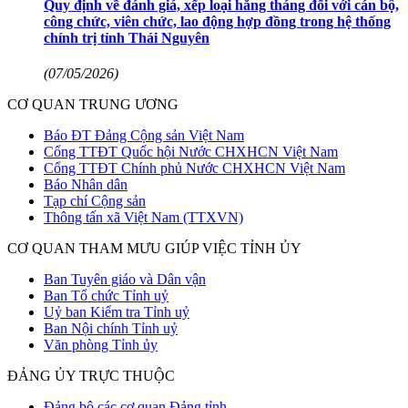
Quy định về đánh giá, xếp loại hằng tháng đối với cán bộ,
công chức, viên chức, lao động hợp đồng trong hệ thống
chính trị tỉnh Thái Nguyên
(07/05/2026)
CƠ QUAN TRUNG ƯƠNG
Báo ĐT Đảng Cộng sản Việt Nam
Cổng TTĐT Quốc hội Nước CHXHCN Việt Nam
Cổng TTĐT Chính phủ Nước CHXHCN Việt Nam
Báo Nhân dân
Tạp chí Cộng sản
Thông tấn xã Việt Nam (TTXVN)
CƠ QUAN THAM MƯU GIÚP VIỆC TỈNH ỦY
Ban Tuyên giáo và Dân vận
Ban Tổ chức Tỉnh uỷ
Uỷ ban Kiểm tra Tỉnh uỷ
Ban Nội chính Tỉnh uỷ
Văn phòng Tỉnh ủy
ĐẢNG ỦY TRỰC THUỘC
Đảng bộ các cơ quan Đảng tỉnh