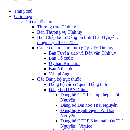
Trang chủ
Giới thiệu
Cơ cấu tổ chức
Thường trực Tỉnh ủy
Ban Thường vụ Tỉnh ủy
Ban Chấp hành Đảng bộ tỉnh Thái Nguyên,
nhiệm kỳ 2020 - 2025
Các cơ quan tham mưu giúp việc Tỉnh ủy
Ban Tuyên giáo và Dân vận Tỉnh ủy
Ban Tổ chức
Ủy ban Kiểm tra
Ban Nội chính
Văn phòng
Các Đảng bộ trực thuộc
Đảng bộ các cơ quan Đảng tỉnh
Đảng bộ UBND tỉnh
Đảng bộ CTCP Gang thép Thái
Nguyên
Đảng bộ Đại học Thái Nguyên
Đảng bộ Bệnh viện TW Thái
Nguyên
Đảng bộ CTCP Kim loại màu Thái
Nguyên - Vimico