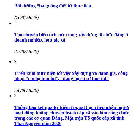
Bồi dưỡng “hạt giống đỏ” từ thực tiễn
(20/07/2026)
Tạo chuyển biến tích cực trong xây dựng tổ chức đảng ở
doanh nghiệp, hợp tác xã
(07/08/2026)
Triển khai thực hiện tốt việc xây dựng và đánh giá, công
nhận “chi bộ bốn tốt”, “đảng bộ cơ sở bốn tốt”
(26/06/2026)
Thông báo kết quả kỳ kiểm tra, sát hạch tiếp nhận người
hoạt động không chuyên trách cấp xã vào làm công chức
trong các cơ quan Đảng, Mặt trận Tổ quốc cấp xã tỉnh
Thái Nguyên năm 2026