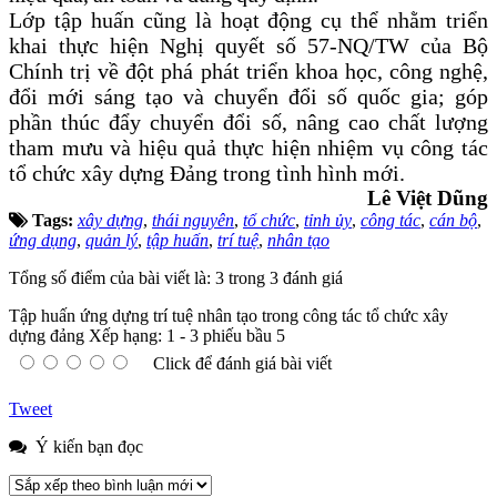
Lớp tập huấn cũng là hoạt động cụ thể nhằm triển
khai
thực hiện
Nghị quyết số 57-NQ/TW của Bộ
Chính trị về đột phá phát triển khoa học, công nghệ,
đổi mới sáng tạo và chuyển đổi số quốc gia; góp
phần thúc đẩy chuyển đổi số, nâng cao chất lượng
tham mưu và hiệu quả thực hiện nhiệm vụ công tác
tổ chức xây dựng Đảng trong tình hình mới.
Lê Việt Dũng
Tags:
xây dựng
,
thái nguyên
,
tổ chức
,
tỉnh ủy
,
công tác
,
cán bộ
,
ứng dụng
,
quản lý
,
tập huấn
,
trí tuệ
,
nhân tạo
Tổng số điểm của bài viết là: 3 trong 3 đánh giá
Tập huấn ứng dựng trí tuệ nhân tạo trong công tác tổ chức xây
dựng đảng
Xếp hạng:
1
-
3
phiếu bầu
5
Click để đánh giá bài viết
Tweet
Ý kiến bạn đọc