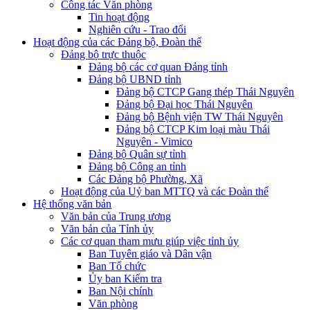
Công tác Văn phòng
Tin hoạt động
Nghiên cứu - Trao đổi
Hoạt động của các Đảng bộ, Đoàn thể
Đảng bộ trực thuộc
Đảng bộ các cơ quan Đảng tỉnh
Đảng bộ UBND tỉnh
Đảng bộ CTCP Gang thép Thái Nguyên
Đảng bộ Đại học Thái Nguyên
Đảng bộ Bệnh viện TW Thái Nguyên
Đảng bộ CTCP Kim loại màu Thái
Nguyên - Vimico
Đảng bộ Quân sự tỉnh
Đảng bộ Công an tỉnh
Các Đảng bộ Phường, Xã
Hoạt động của Uỷ ban MTTQ và các Đoàn thể
Hệ thống văn bản
Văn bản của Trung ương
Văn bản của Tỉnh ủy
Các cơ quan tham mưu giúp việc tỉnh ủy
Ban Tuyên giáo và Dân vận
Ban Tổ chức
Ủy ban Kiểm tra
Ban Nội chính
Văn phòng