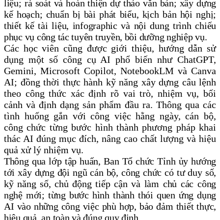
liệu; rà soát và hoàn thiện dự thảo văn bản; xây dựng
kế hoạch; chuẩn bị bài phát biểu, kịch bản hội nghị;
thiết kế tài liệu, infographic và nội dung trình chiếu
phục vụ công tác tuyên truyền, bồi dưỡng nghiệp vụ.
Các học viên cũng được giới thiệu, hướng dẫn sử
dụng một số công cụ AI phổ biến như ChatGPT,
Gemini, Microsoft Copilot, NotebookLM và Canva
AI; đồng thời thực hành kỹ năng xây dựng câu lệnh
theo công thức xác định rõ vai trò, nhiệm vụ, bối
cảnh và định dạng sản phẩm đầu ra. Thông qua các
tình huống gắn với công việc hằng ngày, cán bộ,
công chức từng bước hình thành phương pháp khai
thác AI đúng mục đích, nâng cao chất lượng và hiệu
quả xử lý nhiệm vụ.
Thông qua lớp tập huấn, Ban Tổ chức Tỉnh ủy hướng
tới xây dựng đội ngũ cán bộ, công chức có tư duy số,
kỹ năng số, chủ động tiếp cận và làm chủ các công
nghệ mới; từng bước hình thành thói quen ứng dụng
AI vào những công việc phù hợp, bảo đảm thiết thực,
hiệu quả, an toàn và đúng quy định.