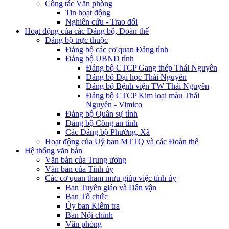
Công tác Văn phòng
Tin hoạt động
Nghiên cứu - Trao đổi
Hoạt động của các Đảng bộ, Đoàn thể
Đảng bộ trực thuộc
Đảng bộ các cơ quan Đảng tỉnh
Đảng bộ UBND tỉnh
Đảng bộ CTCP Gang thép Thái Nguyên
Đảng bộ Đại học Thái Nguyên
Đảng bộ Bệnh viện TW Thái Nguyên
Đảng bộ CTCP Kim loại màu Thái
Nguyên - Vimico
Đảng bộ Quân sự tỉnh
Đảng bộ Công an tỉnh
Các Đảng bộ Phường, Xã
Hoạt động của Uỷ ban MTTQ và các Đoàn thể
Hệ thống văn bản
Văn bản của Trung ương
Văn bản của Tỉnh ủy
Các cơ quan tham mưu giúp việc tỉnh ủy
Ban Tuyên giáo và Dân vận
Ban Tổ chức
Ủy ban Kiểm tra
Ban Nội chính
Văn phòng