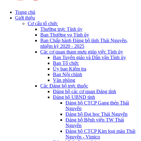
Trang chủ
Giới thiệu
Cơ cấu tổ chức
Thường trực Tỉnh ủy
Ban Thường vụ Tỉnh ủy
Ban Chấp hành Đảng bộ tỉnh Thái Nguyên,
nhiệm kỳ 2020 - 2025
Các cơ quan tham mưu giúp việc Tỉnh ủy
Ban Tuyên giáo và Dân vận Tỉnh ủy
Ban Tổ chức
Ủy ban Kiểm tra
Ban Nội chính
Văn phòng
Các Đảng bộ trực thuộc
Đảng bộ các cơ quan Đảng tỉnh
Đảng bộ UBND tỉnh
Đảng bộ CTCP Gang thép Thái
Nguyên
Đảng bộ Đại học Thái Nguyên
Đảng bộ Bệnh viện TW Thái
Nguyên
Đảng bộ CTCP Kim loại màu Thái
Nguyên - Vimico