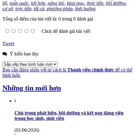
bộ
,
toàn quốc
,
kết hợp
,
năng lực
,
khai mạc
,
thực tiễn
,
bồi dưỡng
,
cơ sở
,
trực tiếp
,
tất cả
,
phương pháp
,
tình huống
Tổng số điểm của bài viết là: 0 trong 0 đánh giá
Click để đánh giá bài viết
Tweet
Ý kiến bạn đọc
Bạn cần đăng nhập với tư cách là
Thành viên chính thức
để có thể
bình luận
Những tin mới hơn
Chú trọng phát hiện, bồi dưỡng và kết nạp đảng viên
trong học sinh, sinh viên
(01/06/2026)