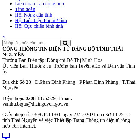
Liên đoàn Lao động tỉnh
Tỉnh đoàn
Hội Nông dân tỉnh
Hội Liên hiệp Phụ nữ tỉnh
Hội Cựu chiến binh tỉnh
×
CỔNG THÔNG TIN ĐIỆN TỬ ĐẢNG BỘ TỈNH THÁI
NGUYÊN
Trưởng Ban Biên tập: Đồng chí Đỗ Thị Minh Hoa
Ủy viên Ban Thường vụ, Trưởng ban Tuyên giáo và Dân vận Tỉnh
ủy
Địa chỉ: Số 28 - Đ.Phan Đình Phùng - P.Phan Đình Phùng - T.Thái
Nguyên
Điện thoại: 0208 3855.529 | Email:
vanthu.btgtu@thainguyen.gov.vn
Giấy phép số: 230/GP-TTĐT ngày 23/12/2021 của Sở TT & TT
tỉnh Thái Nguyên về việc Thiết lập Trang Thông tin điện tử tổng
hợp trên Internet.