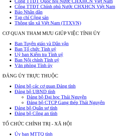
Cổng TTĐT Quốc hội Nước CHXHCN Việt Nam
Cổng TTĐT Chính phủ Nước CHXHCN Việt Nam
Báo Nhân dân
Tạp chí Cộng sản
Thông tấn xã Việt Nam (TTXVN)
CƠ QUAN THAM MƯU GIÚP VIỆC TỈNH ỦY
Ban Tuyên giáo và Dân vận
Ban Tổ chức Tỉnh uỷ
Uỷ ban Kiểm tra Tỉnh uỷ
Ban Nội chính Tỉnh uỷ
Văn phòng Tỉnh ủy
ĐẢNG ỦY TRỰC THUỘC
Đảng bộ các cơ quan Đảng tỉnh
Đảng bộ UBND tỉnh
Đảng bộ Đại học Thái Nguyên
Đảng bộ CTCP Gang thép Thái Nguyên
Đảng bộ Quân sự tỉnh
Đảng bộ Công an tỉnh
TỔ CHỨC CHÍNH TRỊ - XÃ HỘI
Ủy ban MTTQ tỉnh