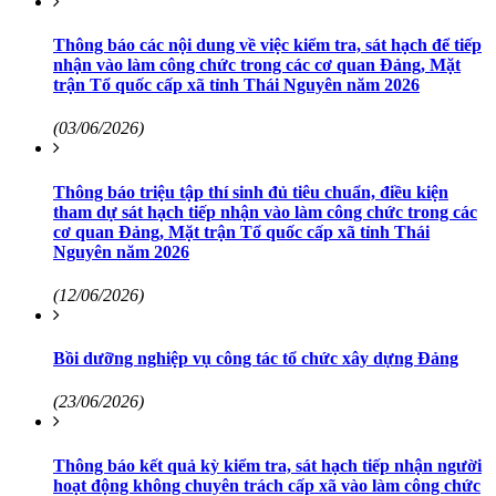
Thông báo các nội dung về việc kiểm tra, sát hạch để tiếp
nhận vào làm công chức trong các cơ quan Đảng, Mặt
trận Tổ quốc cấp xã tỉnh Thái Nguyên năm 2026
(03/06/2026)
Thông báo triệu tập thí sinh đủ tiêu chuẩn, điều kiện
tham dự sát hạch tiếp nhận vào làm công chức trong các
cơ quan Đảng, Mặt trận Tổ quốc cấp xã tỉnh Thái
Nguyên năm 2026
(12/06/2026)
Bồi dưỡng nghiệp vụ công tác tổ chức xây dựng Đảng
(23/06/2026)
Thông báo kết quả kỳ kiểm tra, sát hạch tiếp nhận người
hoạt động không chuyên trách cấp xã vào làm công chức