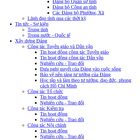
Đảng bộ Quân sự tỉnh
Đảng bộ Công an tỉnh
Các Đảng bộ Phường, Xã
Lãnh đạo tỉnh qua các thời kỳ
Tin tức - Sự kiện
Trong tỉnh
Trong nước - Quốc tế
Xây dựng Đảng
Công tác Tuyên giáo và Dân vận
Tin hoạt động công tác Tuyên giáo
Tin hoạt động công tác Dân vận
Nghiên cứu - Trao đổi
Đưa nghị quyết của Đảng vào cuộc sống
Bảo vệ nền tảng tư tưởng của Đảng
Học tập và làm theo tư tưởng, đạo đức, phong
cách Hồ Chí Minh
Công tác Tổ chức
Tin hoạt động
Nghiên cứu - Trao đổi
Công tác Kiểm tra
Tin hoạt động
Nghiên cứu - Trao đổi
Công tác Nội chính
Tin hoạt động
Nghiên cứu - Trao đổi