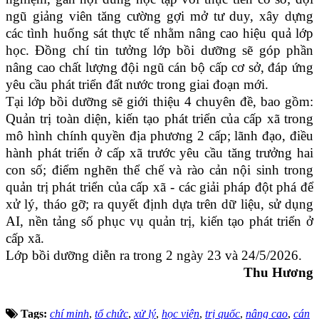
ngũ giảng viên tăng cường gợi mở tư duy, xây dựng
các tình huống sát thực tế nhằm nâng cao hiệu quả lớp
học. Đồng chí tin tưởng lớp bồi dưỡng sẽ góp phần
nâng cao chất lượng đội ngũ cán bộ cấp cơ sở, đáp ứng
yêu cầu phát triển đất nước trong giai đoạn mới.
Tại lớp bồi dưỡng sẽ giới thiệu 4 chuyên đề, bao gồm:
Quản trị toàn diện, kiến tạo phát triển của cấp xã trong
mô hình chính quyền địa phương 2 cấp; lãnh đạo, điều
hành phát triển ở cấp xã trước yêu cầu tăng trưởng hai
con số; điểm nghẽn thể chế và rào cản nội sinh trong
quản trị phát triển của cấp xã - các giải pháp đột phá để
xử lý, tháo gỡ; ra quyết định dựa trên dữ liệu, sử dụng
AI, nền tảng số phục vụ quản trị, kiến tạo phát triển ở
cấp xã.
Lớp bồi dưỡng diễn ra trong 2 ngày 23 và 24/5/2026.
Thu Hương
Tags:
chí minh
,
tổ chức
,
xử lý
,
học viện
,
trị quốc
,
nâng cao
,
cán