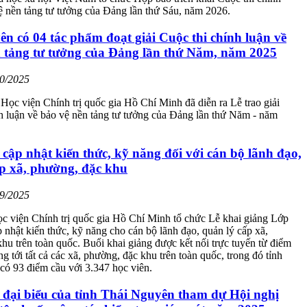
ệ nền tảng tư tưởng của Đảng lần thứ Sáu, năm 2026.
n có 04 tác phẩm đoạt giải Cuộc thi chính luận về
n tảng tư tưởng của Đảng lần thứ Năm, năm 2025
10/2025
i Học viện Chính trị quốc gia Hồ Chí Minh đã diễn ra Lễ trao giải
h luận về bảo vệ nền tảng tư tưởng của Đảng lần thứ Năm - năm
cập nhật kiến thức, kỹ năng đối với cán bộ lãnh đạo,
ấp xã, phường, đặc khu
09/2025
c viện Chính trị quốc gia Hồ Chí Minh tổ chức Lễ khai giảng Lớp
 nhật kiến thức, kỹ năng cho cán bộ lãnh đạo, quản lý cấp xã,
hu trên toàn quốc. Buổi khai giảng được kết nối trực tuyến từ điểm
g tới tất cả các xã, phường, đặc khu trên toàn quốc, trong đó tỉnh
ó 93 điểm cầu với 3.347 học viên.
 đại biểu của tỉnh Thái Nguyên tham dự Hội nghị