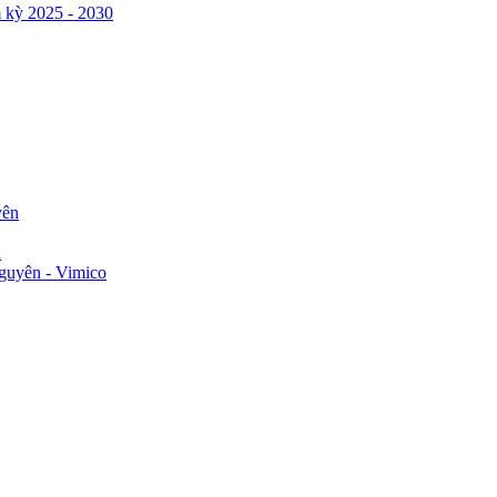
 kỳ 2025 - 2030
yên
n
guyên - Vimico