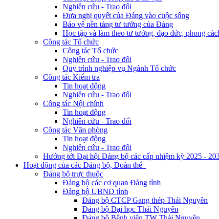
Nghiên cứu - Trao đổi
Đưa nghị quyết của Đảng vào cuộc sống
Bảo vệ nền tảng tư tưởng của Đảng
Học tập và làm theo tư tưởng, đạo đức, phong cá
Công tác Tổ chức
Công tác Tổ chức
Nghiên cứu - Trao đổi
Quy trình nghiệp vụ Ngành Tổ chức
Công tác Kiểm tra
Tin hoạt động
Nghiên cứu - Trao đổi
Công tác Nội chính
Tin hoạt động
Nghiên cứu - Trao đổi
Công tác Văn phòng
Tin hoạt động
Nghiên cứu - Trao đổi
Hướng tới Đại hội Đảng bộ các cấp nhiệm kỳ 2025 - 20
Hoạt động của các Đảng bộ, Đoàn thể
Đảng bộ trực thuộc
Đảng bộ các cơ quan Đảng tỉnh
Đảng bộ UBND tỉnh
Đảng bộ CTCP Gang thép Thái Nguyên
Đảng bộ Đại học Thái Nguyên
Đảng bộ Bệnh viện TW Thái Nguyên