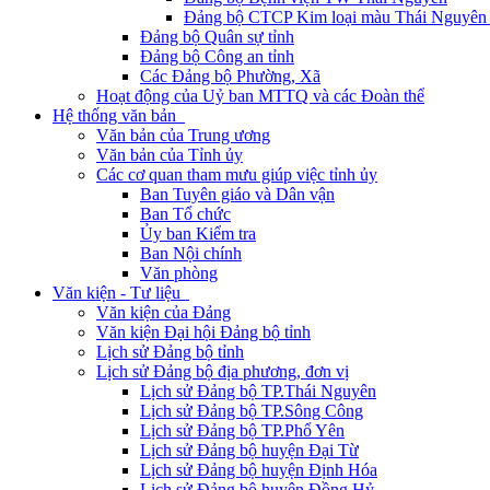
Đảng bộ CTCP Kim loại màu Thái Nguyên 
Đảng bộ Quân sự tỉnh
Đảng bộ Công an tỉnh
Các Đảng bộ Phường, Xã
Hoạt động của Uỷ ban MTTQ và các Đoàn thể
Hệ thống văn bản
Văn bản của Trung ương
Văn bản của Tỉnh ủy
Các cơ quan tham mưu giúp việc tỉnh ủy
Ban Tuyên giáo và Dân vận
Ban Tổ chức
Ủy ban Kiểm tra
Ban Nội chính
Văn phòng
Văn kiện - Tư liệu
Văn kiện của Đảng
Văn kiện Đại hội Đảng bộ tỉnh
Lịch sử Đảng bộ tỉnh
Lịch sử Đảng bộ địa phương, đơn vị
Lịch sử Đảng bộ TP.Thái Nguyên
Lịch sử Đảng bộ TP.Sông Công
Lịch sử Đảng bộ TP.Phổ Yên
Lịch sử Đảng bộ huyện Đại Từ
Lịch sử Đảng bộ huyện Định Hóa
Lịch sử Đảng bộ huyện Đồng Hỷ