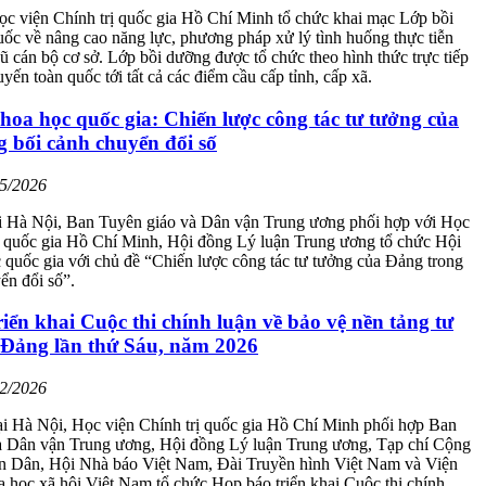
c viện Chính trị quốc gia Hồ Chí Minh tổ chức khai mạc Lớp bồi
ốc về nâng cao năng lực, phương pháp xử lý tình huống thực tiễn
gũ cán bộ cơ sở. Lớp bồi dưỡng được tổ chức theo hình thức trực tiếp
uyến toàn quốc tới tất cả các điểm cầu cấp tỉnh, cấp xã.
hoa học quốc gia: Chiến lược công tác tư tưởng của
 bối cảnh chuyển đổi số
05/2026
ại Hà Nội, Ban Tuyên giáo và Dân vận Trung ương phối hợp với Học
ị quốc gia Hồ Chí Minh, Hội đồng Lý luận Trung ương tổ chức Hội
 quốc gia với chủ đề “Chiến lược công tác tư tưởng của Đảng trong
ển đổi số”.
iển khai Cuộc thi chính luận về bảo vệ nền tảng tư
 Đảng lần thứ Sáu, năm 2026
02/2026
ại Hà Nội, Học viện Chính trị quốc gia Hồ Chí Minh phối hợp Ban
à Dân vận Trung ương, Hội đồng Lý luận Trung ương, Tạp chí Cộng
n Dân, Hội Nhà báo Việt Nam, Đài Truyền hình Việt Nam và Viện
học xã hội Việt Nam tổ chức Họp báo triển khai Cuộc thi chính