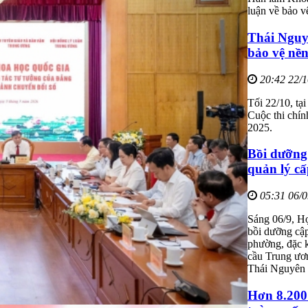
luận về bảo v
Thái Nguyê
bảo vệ nề
20:42 22/
Tối 22/10, tạ
Cuộc thi chín
2025.
Bồi dưỡng 
quản lý c
05:31 06/
Sáng 06/9, Họ
bồi dưỡng cập
phường, đặc k
cầu Trung ươn
Thái Nguyên c
Hơn 8.200