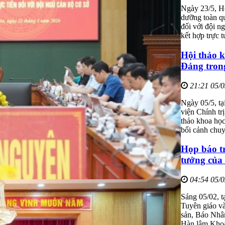
Ngày 23/5, Họ
dưỡng toàn qu
đối với đội n
kết hợp trực t
Hội thảo k
Đảng trong
21:21 05/
Ngày 05/5, t
viện Chính tr
thảo khoa học
bối cảnh chuy
Họp báo tr
tưởng của
04:54 05/
Sáng 05/02, t
Tuyên giáo v
sản, Báo Nhâ
Hàn lâm Khoa 