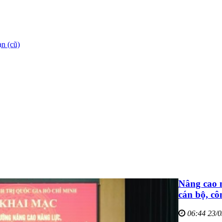
n (cũ)
Nâng cao năn
cán bộ, c
06:44 23/