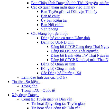
Ban Chấp hành Đảng bộ tỉnh Thái Nguyên, nhiệm
Các cơ quan tham mưu giúp việc Tỉnh ủy
Ban Tuyên giáo và Dân vận Tỉnh ủy
Ban tổ chức
Ủy ban Kiểm tra
Ban Nội chính
Văn phòng
Các Đảng bộ trực thuộc
Đảng bộ các cơ quan Đảng tỉnh
Đảng bộ UBND tỉnh
Đảng bộ CTCP Gang thép Thái Ngu
Đảng bộ Đại học Thái Nguyên
Đảng bộ Bệnh viện TW Thái Nguyê
Đảng bộ CTCP Kim loại màu Thái N
Đảng bộ Quân sự tỉnh
Đảng bộ Công an tỉnh
Các Đảng bộ Phường, Xã
Lãnh đạo tỉnh qua các thời kỳ
Tin tức - Sự kiện
Trong tỉnh
Trong nước - Quốc tế
Xây dựng Đảng
Công tác Tuyên giáo và Dân vận
Tin hoạt động công tác Tuyên giáo
Tin hoạt động công tác Dân vận