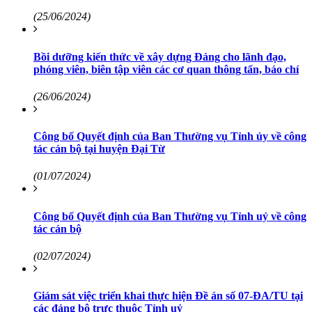
(25/06/2024)
Bồi dưỡng kiến thức về xây dựng Đảng cho lãnh đạo,
phóng viên, biên tập viên các cơ quan thông tấn, báo chí
(26/06/2024)
Công bố Quyết định của Ban Thường vụ Tỉnh ủy về công
tác cán bộ tại huyện Đại Từ
(01/07/2024)
Công bố Quyết định của Ban Thường vụ Tỉnh uỷ về công
tác cán bộ
(02/07/2024)
Giám sát việc triển khai thực hiện Đề án số 07-ĐA/TU tại
các đảng bộ trực thuộc Tỉnh uỷ