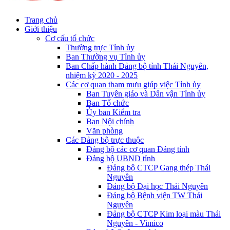
Trang chủ
Giới thiệu
Cơ cấu tổ chức
Thường trực Tỉnh ủy
Ban Thường vụ Tỉnh ủy
Ban Chấp hành Đảng bộ tỉnh Thái Nguyên,
nhiệm kỳ 2020 - 2025
Các cơ quan tham mưu giúp việc Tỉnh ủy
Ban Tuyên giáo và Dân vận Tỉnh ủy
Ban Tổ chức
Ủy ban Kiểm tra
Ban Nội chính
Văn phòng
Các Đảng bộ trực thuộc
Đảng bộ các cơ quan Đảng tỉnh
Đảng bộ UBND tỉnh
Đảng bộ CTCP Gang thép Thái
Nguyên
Đảng bộ Đại học Thái Nguyên
Đảng bộ Bệnh viện TW Thái
Nguyên
Đảng bộ CTCP Kim loại màu Thái
Nguyên - Vimico