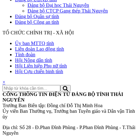
Đảng bộ Đại học Thái Nguyên
Đảng bộ CTCP Gang thép Thái Nguyên
Đảng bộ Quân sự tỉnh
Đảng bộ Công an tỉnh
TỔ CHỨC CHÍNH TRỊ - XÃ HỘI
Ủy ban MTTQ tỉnh
Liên đoàn Lao động tỉnh
Tỉnh đoàn
Hội Nông dân tỉnh
Hội Liên hiệp Phụ nữ tỉnh
Hội Cựu chiến binh tỉnh
×
CỔNG THÔNG TIN ĐIỆN TỬ ĐẢNG BỘ TỈNH THÁI
NGUYÊN
Trưởng Ban Biên tập: Đồng chí Đỗ Thị Minh Hoa
Ủy viên Ban Thường vụ, Trưởng ban Tuyên giáo và Dân vận Tỉnh
ủy
Địa chỉ: Số 28 - Đ.Phan Đình Phùng - P.Phan Đình Phùng - T.Thái
Nguyên