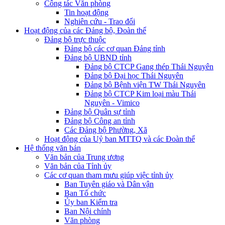
Công tác Văn phòng
Tin hoạt động
Nghiên cứu - Trao đổi
Hoạt động của các Đảng bộ, Đoàn thể
Đảng bộ trực thuộc
Đảng bộ các cơ quan Đảng tỉnh
Đảng bộ UBND tỉnh
Đảng bộ CTCP Gang thép Thái Nguyên
Đảng bộ Đại học Thái Nguyên
Đảng bộ Bệnh viện TW Thái Nguyên
Đảng bộ CTCP Kim loại màu Thái
Nguyên - Vimico
Đảng bộ Quân sự tỉnh
Đảng bộ Công an tỉnh
Các Đảng bộ Phường, Xã
Hoạt động của Uỷ ban MTTQ và các Đoàn thể
Hệ thống văn bản
Văn bản của Trung ương
Văn bản của Tỉnh ủy
Các cơ quan tham mưu giúp việc tỉnh ủy
Ban Tuyên giáo và Dân vận
Ban Tổ chức
Ủy ban Kiểm tra
Ban Nội chính
Văn phòng