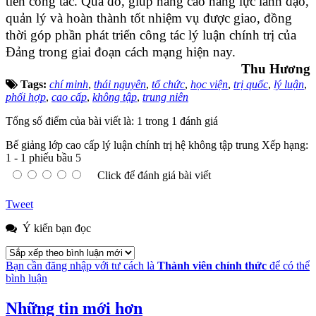
tiễn công tác. Qua đó, giúp nâng cao năng lực lãnh đạo,
quản lý và hoàn thành tốt nhiệm vụ được giao, đồng
thời góp phần phát triển công tác lý luận chính trị của
Đảng trong giai đoạn cách mạng hiện nay.
Thu Hương
Tags:
chí minh
,
thái nguyên
,
tổ chức
,
học viện
,
trị quốc
,
lý luận
,
phối hợp
,
cao cấp
,
không tập
,
trung niên
Tổng số điểm của bài viết là: 1 trong 1 đánh giá
Bế giảng lớp cao cấp lý luận chính trị hệ không tập trung
Xếp hạng:
1
-
1
phiếu bầu
5
Click để đánh giá bài viết
Tweet
Ý kiến bạn đọc
Bạn cần đăng nhập với tư cách là
Thành viên chính thức
để có thể
bình luận
Những tin mới hơn