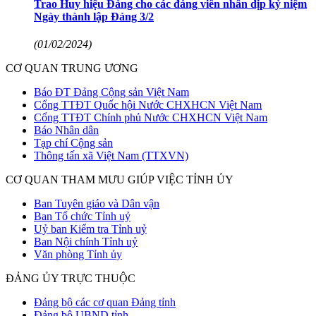
Trao Huy hiệu Đảng cho các đảng viên nhân dịp kỷ niệm
Ngày thành lập Đảng 3/2
(01/02/2024)
CƠ QUAN TRUNG ƯƠNG
Báo ĐT Đảng Cộng sản Việt Nam
Cổng TTĐT Quốc hội Nước CHXHCN Việt Nam
Cổng TTĐT Chính phủ Nước CHXHCN Việt Nam
Báo Nhân dân
Tạp chí Cộng sản
Thông tấn xã Việt Nam (TTXVN)
CƠ QUAN THAM MƯU GIÚP VIỆC TỈNH ỦY
Ban Tuyên giáo và Dân vận
Ban Tổ chức Tỉnh uỷ
Uỷ ban Kiểm tra Tỉnh uỷ
Ban Nội chính Tỉnh uỷ
Văn phòng Tỉnh ủy
ĐẢNG ỦY TRỰC THUỘC
Đảng bộ các cơ quan Đảng tỉnh
Đảng bộ UBND tỉnh