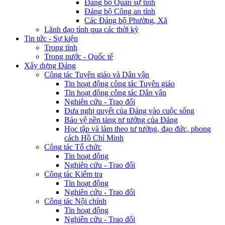
Đảng bộ Quân sự tỉnh
Đảng bộ Công an tỉnh
Các Đảng bộ Phường, Xã
Lãnh đạo tỉnh qua các thời kỳ
Tin tức - Sự kiện
Trong tỉnh
Trong nước - Quốc tế
Xây dựng Đảng
Công tác Tuyên giáo và Dân vận
Tin hoạt động công tác Tuyên giáo
Tin hoạt động công tác Dân vận
Nghiên cứu - Trao đổi
Đưa nghị quyết của Đảng vào cuộc sống
Bảo vệ nền tảng tư tưởng của Đảng
Học tập và làm theo tư tưởng, đạo đức, phong
cách Hồ Chí Minh
Công tác Tổ chức
Tin hoạt động
Nghiên cứu - Trao đổi
Công tác Kiểm tra
Tin hoạt động
Nghiên cứu - Trao đổi
Công tác Nội chính
Tin hoạt động
Nghiên cứu - Trao đổi