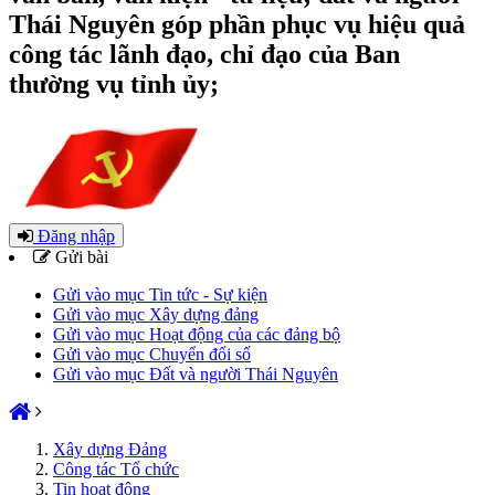
Thái Nguyên góp phần phục vụ hiệu quả
công tác lãnh đạo, chỉ đạo của Ban
thường vụ tỉnh ủy;
Đăng nhập
Gửi bài
Gửi vào mục Tin tức - Sự kiện
Gửi vào mục Xây dựng đảng
Gửi vào mục Hoạt động của các đảng bộ
Gửi vào mục Chuyển đổi số
Gửi vào mục Đất và người Thái Nguyên
Xây dựng Đảng
Công tác Tổ chức
Tin hoạt động