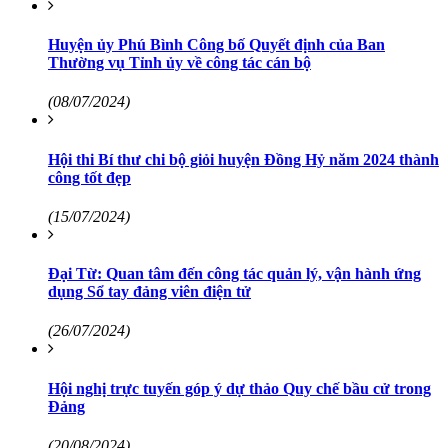
Huyện ủy Phú Bình Công bố Quyết định của Ban
Thường vụ Tỉnh ủy về công tác cán bộ
(08/07/2024)
Hội thi Bí thư chi bộ giỏi huyện Đồng Hỷ năm 2024 thành
công tốt đẹp
(15/07/2024)
Đại Từ: Quan tâm đến công tác quản lý, vận hành ứng
dụng Sổ tay đảng viên điện tử
(26/07/2024)
Hội nghị trực tuyến góp ý dự thảo Quy chế bầu cử trong
Đảng
(20/08/2024)