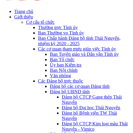
Trang chủ
Giới thiệu
Cơ cấu tổ chức
Thường trực Tỉnh ủy
Ban Thường vụ Tỉnh ủy
Ban Chấp hành Đảng bộ tỉnh Thái Nguyên,
nhiệm kỳ 2020 - 2025
Các cơ quan tham mưu giúp việc Tỉnh ủy
Ban Tuyên giáo và Dân vận Tỉnh ủy
Ban Tổ chức
Ủy ban Kiểm tra
Ban Nội chính
Văn phòng
Các Đảng bộ trực thuộc
Đảng bộ các cơ quan Đảng tỉnh
Đảng bộ UBND tỉnh
Đảng bộ CTCP Gang thép Thái
Nguyên
Đảng bộ Đại học Thái Nguyên
Đảng bộ Bệnh viện TW Thái
Nguyên
Đảng bộ CTCP Kim loại màu Thái
Nguyên - Vimico