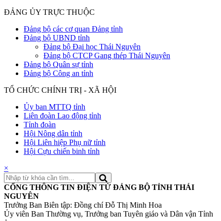
ĐẢNG ỦY TRỰC THUỘC
Đảng bộ các cơ quan Đảng tỉnh
Đảng bộ UBND tỉnh
Đảng bộ Đại học Thái Nguyên
Đảng bộ CTCP Gang thép Thái Nguyên
Đảng bộ Quân sự tỉnh
Đảng bộ Công an tỉnh
TỔ CHỨC CHÍNH TRỊ - XÃ HỘI
Ủy ban MTTQ tỉnh
Liên đoàn Lao động tỉnh
Tỉnh đoàn
Hội Nông dân tỉnh
Hội Liên hiệp Phụ nữ tỉnh
Hội Cựu chiến binh tỉnh
×
CỔNG THÔNG TIN ĐIỆN TỬ ĐẢNG BỘ TỈNH THÁI
NGUYÊN
Trưởng Ban Biên tập: Đồng chí Đỗ Thị Minh Hoa
Ủy viên Ban Thường vụ, Trưởng ban Tuyên giáo và Dân vận Tỉnh