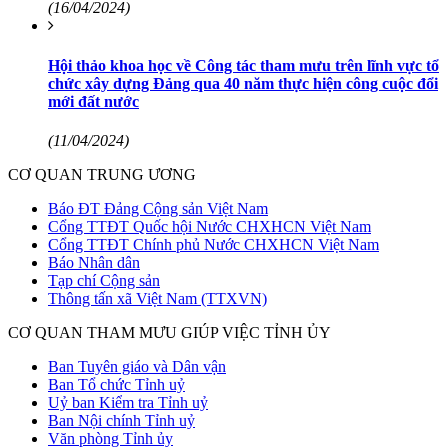
(16/04/2024)
Hội thảo khoa học về Công tác tham mưu trên lĩnh vực tổ
chức xây dựng Đảng qua 40 năm thực hiện công cuộc đổi
mới đất nước
(11/04/2024)
CƠ QUAN TRUNG ƯƠNG
Báo ĐT Đảng Cộng sản Việt Nam
Cổng TTĐT Quốc hội Nước CHXHCN Việt Nam
Cổng TTĐT Chính phủ Nước CHXHCN Việt Nam
Báo Nhân dân
Tạp chí Cộng sản
Thông tấn xã Việt Nam (TTXVN)
CƠ QUAN THAM MƯU GIÚP VIỆC TỈNH ỦY
Ban Tuyên giáo và Dân vận
Ban Tổ chức Tỉnh uỷ
Uỷ ban Kiểm tra Tỉnh uỷ
Ban Nội chính Tỉnh uỷ
Văn phòng Tỉnh ủy