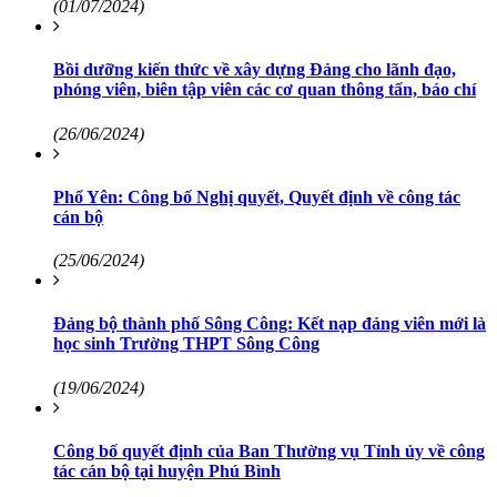
(01/07/2024)
Bồi dưỡng kiến thức về xây dựng Đảng cho lãnh đạo,
phóng viên, biên tập viên các cơ quan thông tấn, báo chí
(26/06/2024)
Phổ Yên: Công bố Nghị quyết, Quyết định về công tác
cán bộ
(25/06/2024)
Đảng bộ thành phố Sông Công: Kết nạp đảng viên mới là
học sinh Trường THPT Sông Công
(19/06/2024)
Công bố quyết định của Ban Thường vụ Tỉnh ủy về công
tác cán bộ tại huyện Phú Bình