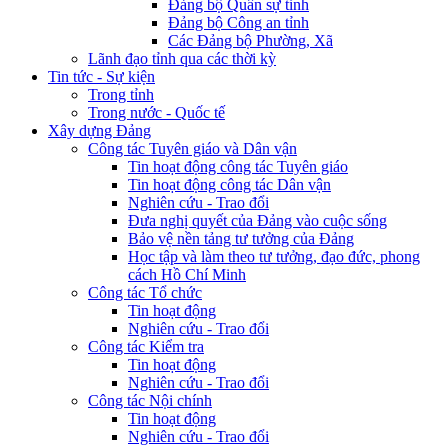
Đảng bộ Quân sự tỉnh
Đảng bộ Công an tỉnh
Các Đảng bộ Phường, Xã
Lãnh đạo tỉnh qua các thời kỳ
Tin tức - Sự kiện
Trong tỉnh
Trong nước - Quốc tế
Xây dựng Đảng
Công tác Tuyên giáo và Dân vận
Tin hoạt động công tác Tuyên giáo
Tin hoạt động công tác Dân vận
Nghiên cứu - Trao đổi
Đưa nghị quyết của Đảng vào cuộc sống
Bảo vệ nền tảng tư tưởng của Đảng
Học tập và làm theo tư tưởng, đạo đức, phong
cách Hồ Chí Minh
Công tác Tổ chức
Tin hoạt động
Nghiên cứu - Trao đổi
Công tác Kiểm tra
Tin hoạt động
Nghiên cứu - Trao đổi
Công tác Nội chính
Tin hoạt động
Nghiên cứu - Trao đổi