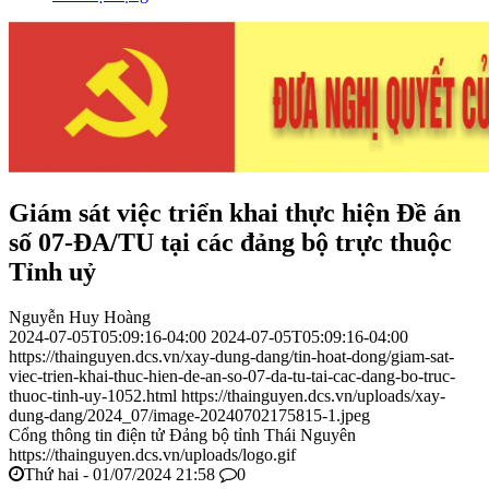
Giám sát việc triển khai thực hiện Đề án
số 07-ĐA/TU tại các đảng bộ trực thuộc
Tỉnh uỷ
Nguyễn Huy Hoàng
2024-07-05T05:09:16-04:00
2024-07-05T05:09:16-04:00
https://thainguyen.dcs.vn/xay-dung-dang/tin-hoat-dong/giam-sat-
viec-trien-khai-thuc-hien-de-an-so-07-da-tu-tai-cac-dang-bo-truc-
thuoc-tinh-uy-1052.html
https://thainguyen.dcs.vn/uploads/xay-
dung-dang/2024_07/image-20240702175815-1.jpeg
Cổng thông tin điện tử Đảng bộ tỉnh Thái Nguyên
https://thainguyen.dcs.vn/uploads/logo.gif
Thứ hai - 01/07/2024 21:58
0