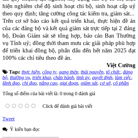
hiện nghiêm chế độ sinh hoạt chi bộ, sinh hoạt cấp uỷ
theo quy định; tăng cường công tác kiểm tra, giám sát...
Trên cơ sở báo cáo kết quả triển khai, thực hiện đề án
của các đảng bộ và kết quả giám sát trực tiếp tại 2 đảng
bộ, Đoàn Giám sát sẽ tổng hợp, báo cáo Ban Thường
vụ Tỉnh uỷ; đồng thời tham mưu các giải pháp phù hợp
để triển khai đồng bộ, phấn đấu đến hết năm 2025 đạt
100% các chỉ tiêu theo đề án.
Việt Cường
Tags:
thực hiện
,
công ty
,
gang thép
,
thái nguyên
,
tổ chức
,
đảng
bộ
,
thường vụ
,
triển khai
,
chấp hành
,
tỉnh ủy
,
quyết định
,
làm việc
,
lãnh đạo
,
chỉ đạo
,
nâng cao
,
giai đoạn
,
giám sát
,
cơ sở
,
cổ phần
Tổng số điểm của bài viết là: 0 trong 0 đánh giá
Click để đánh giá bài viết
Tweet
Ý kiến bạn đọc