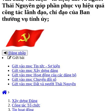
Thái Nguyên góp phần phục vụ hiệu quả
công tác lãnh đạo, chỉ đạo của Ban
thường vụ tỉnh ủy;
Đăng nhập
Gửi bài
Gửi vào mục Tin tức - Sự kiện
Gửi vào mục Xây dựng đảng
Gửi vào mục Hoạt động của các đảng bộ
Gửi vào mục Chuyển đổi số
Gửi vào mục Đất và người Thái Nguyên
Xây dựng Đảng
Công tác Tổ chức
Tin hoạt động