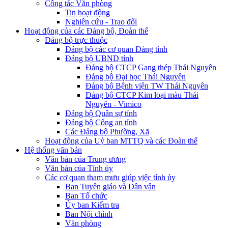
Công tác Văn phòng
Tin hoạt động
Nghiên cứu - Trao đổi
Hoạt động của các Đảng bộ, Đoàn thể
Đảng bộ trực thuộc
Đảng bộ các cơ quan Đảng tỉnh
Đảng bộ UBND tỉnh
Đảng bộ CTCP Gang thép Thái Nguyên
Đảng bộ Đại học Thái Nguyên
Đảng bộ Bệnh viện TW Thái Nguyên
Đảng bộ CTCP Kim loại màu Thái
Nguyên - Vimico
Đảng bộ Quân sự tỉnh
Đảng bộ Công an tỉnh
Các Đảng bộ Phường, Xã
Hoạt động của Uỷ ban MTTQ và các Đoàn thể
Hệ thống văn bản
Văn bản của Trung ương
Văn bản của Tỉnh ủy
Các cơ quan tham mưu giúp việc tỉnh ủy
Ban Tuyên giáo và Dân vận
Ban Tổ chức
Ủy ban Kiểm tra
Ban Nội chính
Văn phòng